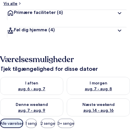
Vis alle
Primære faciliteter
(6)
Føl dig hjemme
(4)
Værelsesmuligheder
Tjek tilgængelighed for disse datoer
Tjek tilgængelighed for i aften aug. 6 - aug. 7
Tjek tilgængelighed for i morg
I aften
I morgen
aug. 6 - aug. 7
aug. 7 - aug. 8
Tjek tilgængelighed for denne weekend aug. 7 - aug. 9
Tjek tilgængelighed for næste
Denne weekend
Næste weekend
aug. 7 - aug. 9
aug. 14 - aug. 16
Tilgængelige
Alle værelser
1 seng
2 senge
3+ senge
filtre