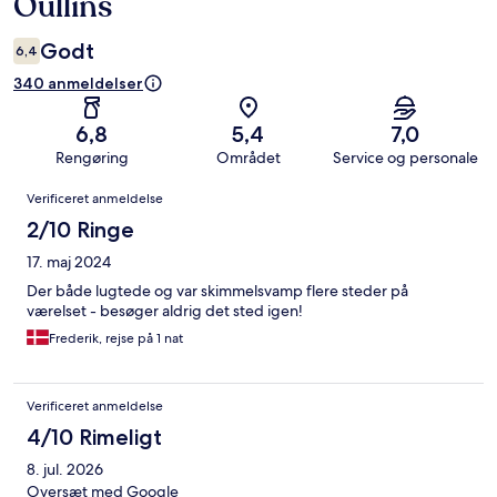
Oullins
Godt
6,4
340 anmeldelser
6,8
5,4
7,0
Rengøring
Området
Service og personale
Anmeldelser
Verificeret anmeldelse
2/10 Ringe
17. maj 2024
Der både lugtede og var skimmelsvamp flere steder på
værelset - besøger aldrig det sted igen!
Frederik, rejse på 1 nat
Verificeret anmeldelse
4/10 Rimeligt
8. jul. 2026
Oversæt med Google