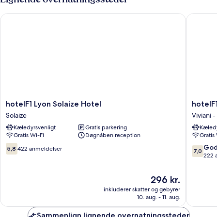
(Break
enkeltsenge
-
Room)
hotelF1 Lyon Solaize Hotel
hotelF1 
mezzanin
(Break
Room)
hotelF1
hotelF1
hotelF1 Lyon Solaize Hotel
hotelF
Lyon
Lyon
Solaize
Viviani 
Solaize
Gerland
Kæledyrsvenligt
Gratis parkering
Kæledy
Hotel
Vénissie
Gratis Wi-Fi
Døgnåben reception
Gratis
Solaize
Viviani
-
5.8
7.0
God
5,8
422 anmeldelser
7,0
Bonnev
ud
ud
222 
af
af
10,
10,
Prisen
296 kr.
422
Godt,
er
inkluderer skatter og gebyrer
anmeldelser
222
296 kr.
10. aug. - 11. aug.
anmelde
Sammenlign lignende overnatningssteder