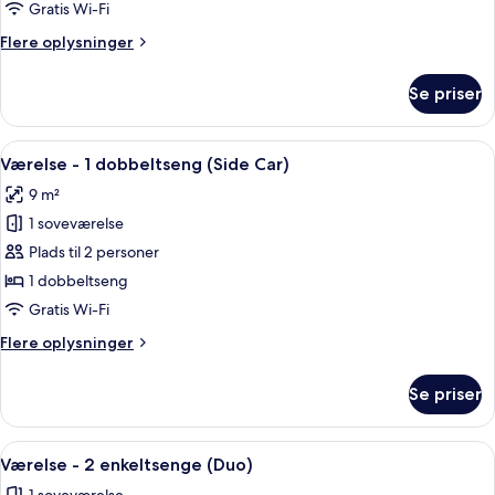
Gratis Wi-Fi
Flere
Flere oplysninger
oplysninger
om
Se priser
Værelse
(Tandem)
Indlæs
Et hotelværelse med to senge, et vind
4
Værelse - 1 dobbeltseng (Side Car)
alle
9 m²
billeder
1 soveværelse
af
Værelse
Plads til 2 personer
-
1 dobbeltseng
1
Gratis Wi-Fi
dobbeltseng
Flere
Flere oplysninger
(Side
oplysninger
Car)
om
Se priser
Værelse
-
1
Indlæs
Et hotelværelse med to senge, et vind
3
dobbeltseng
Værelse - 2 enkeltsenge (Duo)
alle
(Side