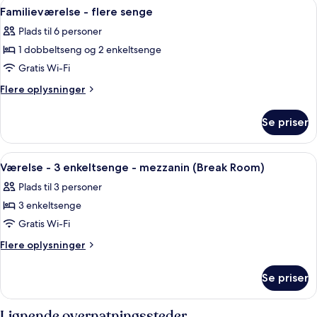
Indlæs
Et værelse med køjeseng, et skrivebor
7
Familieværelse - flere senge
alle
Plads til 6 personer
billeder
1 dobbeltseng og 2 enkeltsenge
af
Familieværelse
Gratis Wi-Fi
-
Flere
Flere oplysninger
flere
oplysninger
om
senge
Se priser
Familieværelse
-
flere
Indlæs
Værelse - 3 enkeltsenge - mezzanin (Br
2
senge
Værelse - 3 enkeltsenge - mezzanin (Break Room)
alle
Plads til 3 personer
billeder
3 enkeltsenge
af
Værelse
Gratis Wi-Fi
-
Flere
Flere oplysninger
3
oplysninger
om
enkeltsenge
Se priser
Værelse
-
-
mezzanin
3
Lignende overnatningssteder