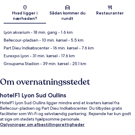
Kort
Hvad ligger i
Sådan kommer du
Restauranter
nærheden?
rundt
Lyon akvarium
- 18 min. gang
- 1.6 km
Bellecour-pladsen
- 10 min. kørsel
- 5.5 km
Part Dieu Indkøbscenter
- 16 min. kørsel
- 7.6 km
Eurexpo Lyon
- 31 min. kørsel
- 17.6 km
Groupama Stadion
- 39 min. kørsel
- 25.1 km
Om overnatningsstedet
hotelF1 Lyon Sud Oullins
HotelF1 Lyon Sud Oullins ligger mindre end et kvarters kørsel fra
Bellecour-pladsen og Part Dieu Indkøbscenter. Du tilbydes gratis
faciliteter som Wi-Fi og selvstændig parkering. Rejsende har kun godt
at sige om stedets hjælpsomme personale.
Oplysninger om afbestillingsrettigheder