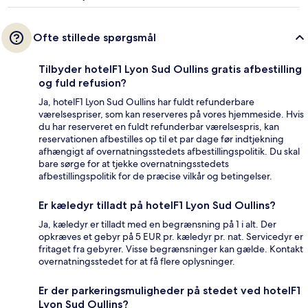
Ofte stillede spørgsmål
Tilbyder hotelF1 Lyon Sud Oullins gratis afbestilling
og fuld refusion?
Ja, hotelF1 Lyon Sud Oullins har fuldt refunderbare
værelsespriser, som kan reserveres på vores hjemmeside. Hvis
du har reserveret en fuldt refunderbar værelsespris, kan
reservationen afbestilles op til et par dage før indtjekning
afhængigt af overnatningsstedets afbestillingspolitik. Du skal
bare sørge for at tjekke overnatningsstedets
afbestillingspolitik for de præcise vilkår og betingelser.
Er kæledyr tilladt på hotelF1 Lyon Sud Oullins?
Ja, kæledyr er tilladt med en begrænsning på 1 i alt. Der
opkræves et gebyr på 5 EUR pr. kæledyr pr. nat. Servicedyr er
fritaget fra gebyrer. Visse begrænsninger kan gælde. Kontakt
overnatningsstedet for at få flere oplysninger.
Er der parkeringsmuligheder på stedet ved hotelF1
Lyon Sud Oullins?