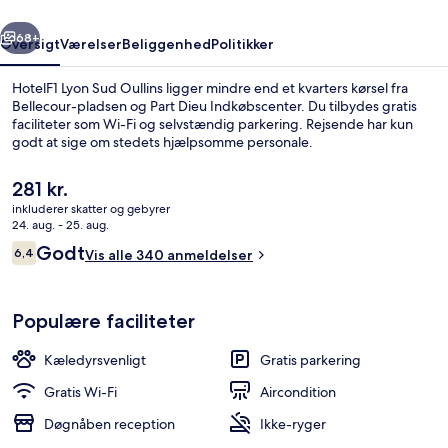
rige
Næste
68+
Oversigt
Værelser
Beliggenhed
Politikker
HotelF1 Lyon Sud Oullins ligger mindre end et kvarters kørsel fra
Bellecour-pladsen og Part Dieu Indkøbscenter. Du tilbydes gratis
faciliteter som Wi-Fi og selvstændig parkering. Rejsende har kun
godt at sige om stedets hjælpsomme personale.
Den
281 kr.
nuværende
inkluderer skatter og gebyrer
pris
24. aug. - 25. aug.
er
Anmeldelser
Godt
6,4
Værelse (Tandem) | Gratis ekstra senge,
Vis alle 340 anmeldelser
281 kr.
6,4 ud af 10.
Populære faciliteter
Kæledyrsvenligt
Gratis parkering
Gratis Wi-Fi
Aircondition
Døgnåben reception
Ikke-ryger