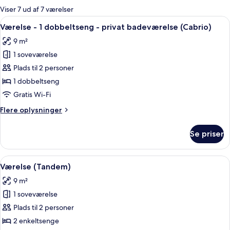
for
Viser 7 ud af 7 værelser
værelser
Indlæs
Et moderne badeværelse med en hvid v
8
Værelse - 1 dobbeltseng - privat badeværelse (Cabrio)
alle
9 m²
billeder
1 soveværelse
af
Værelse
Plads til 2 personer
-
1 dobbeltseng
1
Gratis Wi-Fi
dobbeltseng
Flere
Flere oplysninger
-
oplysninger
privat
om
Se priser
Værelse
badeværelse
-
(Cabrio)
1
Indlæs
Værelse (Tandem) | Gratis ekstra senge,
5
dobbeltseng
Værelse (Tandem)
alle
-
9 m²
privat
billeder
badeværelse
1 soveværelse
af
(Cabrio)
Værelse
Plads til 2 personer
(Tandem)
2 enkeltsenge