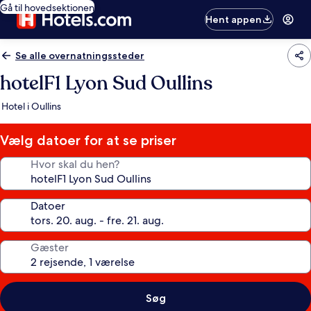
Gå til hovedsektionen
Hent appen
Se alle overnatningssteder
hotelF1 Lyon Sud Oullins
Hotel i Oullins
Vælg datoer for at se priser
Hvor skal du hen?
Datoer
Gæster
Søg