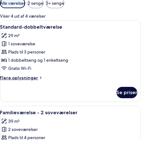
Tilgængelige
Alle værelser
2 senge
3+ senge
filtre
for
Viser 4 ud af 4 værelser
værelser
Indlæs
Et hotelværelse med to senge, et skrive
8
Standard-dobbeltværelse
alle
29 m²
billeder
1 soveværelse
af
Standard-
Plads til 3 personer
dobbeltværelse
1 dobbeltseng og 1 enkeltseng
Gratis Wi-Fi
Flere
Flere oplysninger
oplysninger
om
Se priser
Standard-
dobbeltværelse
Indlæs
Et moderne hotelværelse med en seng, 
11
Familieværelse - 2 soveværelser
alle
39 m²
billeder
2 soveværelser
af
Familieværelse
Plads til 4 personer