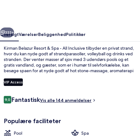
&
Spa
-
rige
Næste
All
333+
Oversigt
Værelser
Beliggenhed
Politikker
Inclusive
Kirman Belazur Resort & Spa - All Inclusive tilbyder en privat strand,
hvor du kan nyde godt af strandparasoller, volleyball og drinks ved
stranden. Der venter masser af sjov med 3 udendørs pools og et
gratis vandland, og gæster, som er i humør til selvforkælelse, kan
besøge spaen for at nyde godt af hot stone-massage, aromaterapi
og manicure og pedicure. Spisemulighederne tæller 4 restauranter,
og de 3 barer/lounger er gode steder at nyde en kølig drink. Andre
VIP Access
højdepunkter på dette overnatningssted med luksusfaciliteter
omfatter en indendørs pool, en natklub og en gratis børneklub.
Anmeldelser
Fantastisk
9,0
Fitnessfaciliteter
Vis alle 144 anmeldelser
9,0 ud af 10.
Populære faciliteter
Pool
Spa