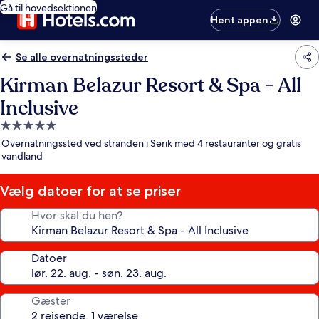
Gå til hovedsektionen
Hent appen
Se alle overnatningssteder
Kirman Belazur Resort & Spa - All
Inclusive
5.0-
stjernet
Overnatningssted ved stranden i Serik med 4 restauranter og gratis
overnatningssted
vandland
Vælg datoer for at se priser
Hvor skal du hen?
Datoer
Gæster