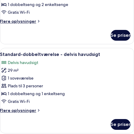
-
1 dobbeltseng og 2 enkeltsenge
2
Gratis Wi-Fi
soveværelser
Flere
Flere oplysninger
oplysninger
om
Se priser
Familieværelse
-
2
Indlæs
Et hotelværelse med to senge, et skriv
8
soveværelser
Standard-dobbeltværelse - delvis havudsigt
alle
Delvis havudsigt
billeder
29 m²
af
Standard-
1 soveværelse
dobbeltværelse
Plads til 3 personer
-
1 dobbeltseng og 1 enkeltseng
delvis
Gratis Wi-Fi
havudsigt
Flere
Flere oplysninger
oplysninger
om
Se priser
Standard-
dobbeltværelse