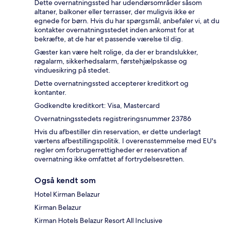
Dette overnatningssted har udendørsområder såsom
altaner, balkoner eller terrasser, der muligvis ikke er
egnede for børn. Hvis du har spørgsmål, anbefaler vi, at du
kontakter overnatningsstedet inden ankomst for at
bekræfte, at de har et passende værelse til dig.
Gæster kan være helt rolige, da der er brandslukker,
røgalarm, sikkerhedsalarm, førstehjælpskasse og
vinduesikring på stedet.
Dette overnatningssted accepterer kreditkort og
kontanter.
Godkendte kreditkort: Visa, Mastercard
Overnatningsstedets registreringsnummer 23786
Hvis du afbestiller din reservation, er dette underlagt
værtens afbestillingspolitik. I overensstemmelse med EU's
regler om forbrugerrettigheder er reservation af
overnatning ikke omfattet af fortrydelsesretten.
Også kendt som
Hotel Kirman Belazur
Kirman Belazur
Kirman Hotels Belazur Resort All Inclusive