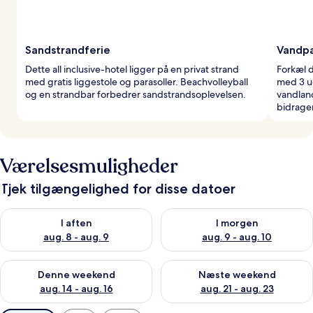
Sandstrandferie
Vandpa
Dette all inclusive-hotel ligger på en privat strand
Forkæl d
med gratis liggestole og parasoller. Beachvolleyball
med 3 ud
og en strandbar forbedrer sandstrandsoplevelsen.
vandlan
bidrager
Værelsesmuligheder
Tjek tilgængelighed for disse datoer
Tjek tilgængelighed for i aften aug. 8 - aug. 9
Tjek tilgængelighed for i morg
I aften
I morgen
aug. 8 - aug. 9
aug. 9 - aug. 10
Tjek tilgængelighed for denne weekend aug. 14 - aug. 16
Tjek tilgængelighed for næste
Denne weekend
Næste weekend
aug. 14 - aug. 16
aug. 21 - aug. 23