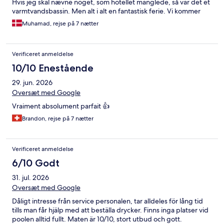
Hvis jeg skal nævne noget, som hotellet manglede, så var det et
varmtvandsbassin. Men alt i alt en fantastisk ferie. Vi kommer
helt klart igen.
Muhamad, rejse på 7 nætter
Verificeret anmeldelse
10/10 Enestående
29. jun. 2026
Oversæt med Google
Vraiment absolument parfait 👍
Brandon, rejse på 7 nætter
Verificeret anmeldelse
6/10 Godt
31. jul. 2026
Oversæt med Google
Dåligt intresse från service personalen, tar alldeles för lång tid
tills man får hjälp med att beställa drycker. Finns inga platser vid
poolen alltid fullt. Maten är 10/10, stort utbud och gott.