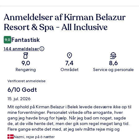
Anmeldelser af Kirman Belazur
Anmeldelser
Resort & Spa - All Inclusive
Fantastisk
9,0
144 anmeldelser
9,0
7,4
8,6
Rengøring
Området
Service og personale
Anmeldelser
Verificeret anmeldelse
6/10 Godt
15. jul. 2026
Mit ophold på Kirman Belazur i Belek levede desværre ikke op til
mine forventninger. Personalet virkede ofte arrogante, hver
gang jeg havde brug for hjælp. Når jeg bad om noget, sagde
de, at de ville hente det, men der gik som regel meget lang tid.
Flere gange endte det med, at jeg selv måtte rejse mig og
hente mine drikkevarer. Jeg oplevede også problemer med
Nazmi, rejse på 6 nætter