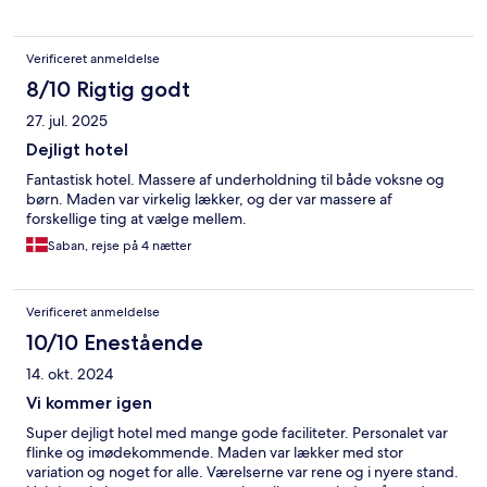
rengøringen. Vi satte et “Forstyr ikke”-skilt på døren, fordi vi ikke
ønskede rengøring den dag. Alligevel gik personalet ind og
gjorde rent, hvilket jeg fandt meget ubehageligt og respektløst
Verificeret anmeldelse
over for vores privatliv. En anden meget ubehagelig oplevelse
skete i lobbyen. En stærkt beruset gæst gik rundt og
8/10 Rigtig godt
chikanerede flere personer. Han kom også hen til vores bord,
27. jul. 2025
hvilket var meget ubehageligt. Derefter gik han videre til en
familie med et lille barn og chikanerede dem. Jeg forventede,
Dejligt hotel
at hotellets vagter ville gribe ind med det samme og fjerne
Fantastisk hotel. Massere af underholdning til både voksne og
personen, men i stedet forsøgte de blot at tale ham til ro, mens
børn. Maden var virkelig lækker, og der var massere af
han fortsatte med at skabe utryghed. Samlet set er jeg skuffet
forskellige ting at vælge mellem.
over både servicen, respekten for gæsternes privatliv og
håndteringen af en situation, hvor gæsternes sikkerhed burde
Saban, rejse på 4 nætter
have været førsteprioritet.
Verificeret anmeldelse
10/10 Enestående
14. okt. 2024
Vi kommer igen
Super dejligt hotel med mange gode faciliteter. Personalet var
flinke og imødekommende. Maden var lækker med stor
variation og noget for alle. Værelserne var rene og i nyere stand.