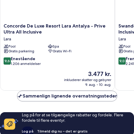
Concorde
Swando
Concorde De Luxe Resort Lara Antalya - Prive
Swando
De
Hotels
Ultra All Inclusive
Inclusi
Luxe
&
Lara
Lara
Resort
Resort
Lara
Pool
Spa
Topkapi
Pool
Gratis parkering
Gratis Wi-Fi
Gratis
Antalya
Palace
-
-
9.6
9.0
Enestående
Fre
9,6
9,0
Prive
All
ud
ud
1.206 anmeldelser
2.24
Ultra
Inclusiv
af
af
Prisen
3.477 kr.
All
Lara
10,
10,
er
Inclusive
Enestående,
Fremrag
inkluderer skatter og gebyrer
3.477 kr.
Lara
9. aug. - 10. aug.
1.206
2.241
anmeldelser
anmelde
Sammenlign lignende overnatningssteder
Log på for at se tilgængelige rabatter og fordele. Flere
fordele til flere eventyr.
Log på
Tilmeld dig nu – det er gratis