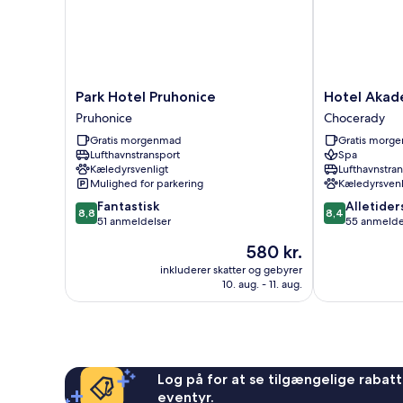
Park
Hotel
Park Hotel Pruhonice
Hotel Akad
Hotel
Akademie
Pruhonice
Chocerady
Pruhonice
Chocerady
Gratis morgenmad
Gratis morg
Pruhonice
Lufthavnstransport
Spa
Kæledyrsvenligt
Lufthavnstra
Mulighed for parkering
Kæledyrsvenl
8.8
8.4
Fantastisk
Alletider
8,8
8,4
ud
ud
51 anmeldelser
55 anmelde
af
af
Prisen
580 kr.
10,
10,
er
Fantastisk,
Alletiders,
inkluderer skatter og gebyrer
580 kr.
10. aug. - 11. aug.
51
55
anmeldelser
anmeldelser
Log på for at se tilgængelige rabatte
eventyr.