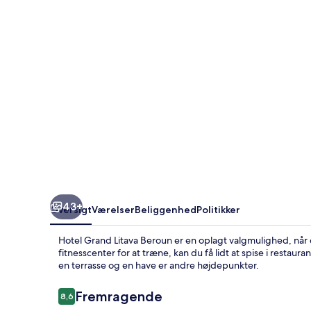
43+
Oversigt
Værelser
Beliggenhed
Politikker
Hotel Grand Litava Beroun er en oplagt valgmulighed, nå
fitnesscenter for at træne, kan du få lidt at spise i restau
en terrasse og en have er andre højdepunkter.
Anmeldelser
Fremragende
8,6
8,6 ud af 10.