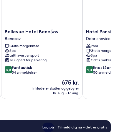
Bellevue
Hotel
Bellevue Hotel Benešov
Hotel Panská Zahrad
Hotel
Panská
Benesov
Dobrichovice
Benešov
Zahrada
Gratis morgenmad
Pool
Benesov
Dobrichovice
Spa
Gratis morgenmad
Lufthavnstransport
Spa
Mulighed for parkering
Gratis parkering
8.8
9.4
Fantastisk
Enestående
8,8
9,4
ud
ud
54 anmeldelser
50 anmeldelser
af
af
Prisen
675 kr.
10,
10,
er
Fantastisk,
Enestående,
inkluderer skatter og gebyrer
inkluderer 
675 kr.
16. aug. - 17. aug.
54
50
anmeldelser
anmeldelser
Log på
Tilmeld dig nu – det er gratis