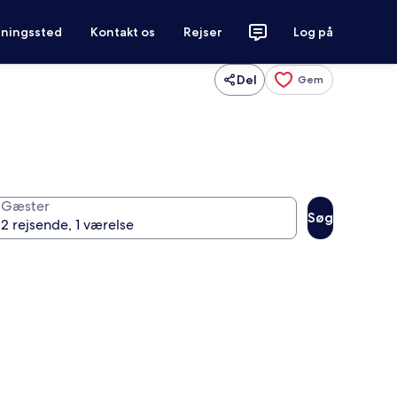
tningssted
Kontakt os
Rejser
Log på
Del
Gem
Gæster
Søg