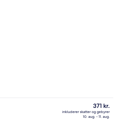
natningsstedet)
Comfort-værelse med dobbeltseng eller
Den
371 kr.
nuværende
inkluderer skatter og gebyrer
pris
10. aug. - 11. aug.
råde
Mødefaciliteter
er
371 kr.