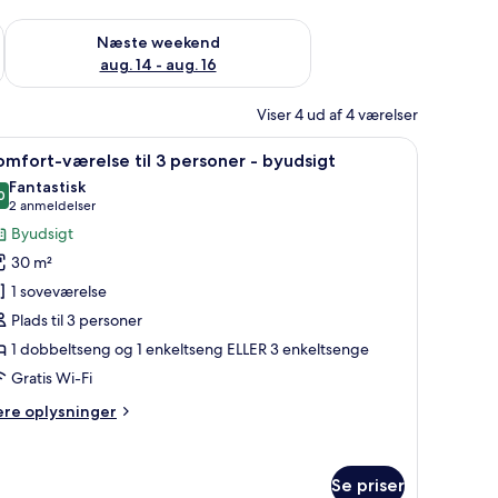
d aug. 7 - aug. 9
Tjek tilgængelighed for næste weekend aug. 14 - aug. 16
Næste weekend
aug. 14 - aug. 16
Viser 4 ud af 4 værelser
stol og lamper.
ndlæs
Et hotelværelse med to senge, et skrivebord, en
8
mfort-værelse til 3 personer - byudsigt
le
Fantastisk
illeder
0
9,0 ud af 10
(2
2 anmeldelser
f
anmeldelser)
Byudsigt
omfort-
30 m²
ærelse
1 soveværelse
l
Plads til 3 personer
1 dobbeltseng og 1 enkeltseng ELLER 3 enkeltsenge
ersoner
Gratis Wi-Fi
yudsigt
ere
ere oplysninger
lysninger
m
mfort-
Se priser
relse