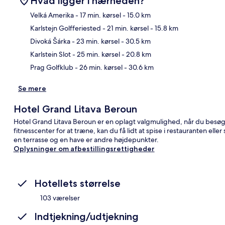
Hvad ligger i nærheden?
Velká Amerika
- 17 min. kørsel
- 15.0 km
Karlstejn Golfferiested
- 21 min. kørsel
- 15.8 km
Kor
Divoká Šárka
- 23 min. kørsel
- 30.5 km
Karlstein Slot
- 25 min. kørsel
- 20.8 km
Prag Golfklub
- 26 min. kørsel
- 30.6 km
Se mere
Hotel Grand Litava Beroun
Hotel Grand Litava Beroun er en oplagt valgmulighed, når du besø
fitnesscenter for at træne, kan du få lidt at spise i restauranten ell
en terrasse og en have er andre højdepunkter.
Oplysninger om afbestillingsrettigheder
Hotellets størrelse
103 værelser
Indtjekning/udtjekning