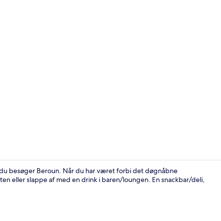
Bar (på over
r du besøger Beroun. Når du har været forbi det døgnåbne
ranten eller slappe af med en drink i baren/loungen. En snackbar/deli,
Udendørsom