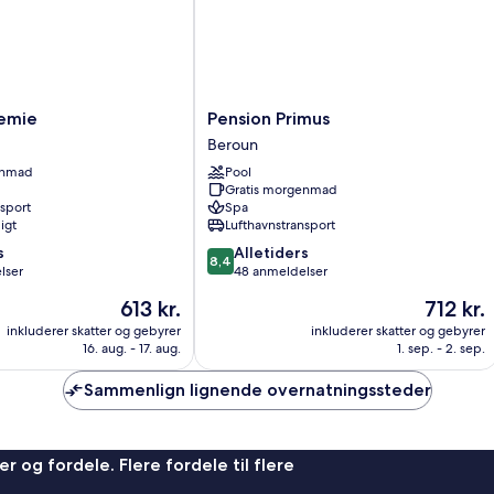
Pension
emie
Pension Primus
Primus
Beroun
Beroun
enmad
Pool
Gratis morgenmad
nsport
Spa
igt
Lufthavnstransport
8.4
s
Alletiders
8,4
ud
lser
48 anmeldelser
af
Prisen
Prisen
613 kr.
712 kr.
10,
er
er
Alletiders,
inkluderer skatter og gebyrer
inkluderer skatter og gebyrer
613 kr.
712 kr.
16. aug. - 17. aug.
1. sep. - 2. sep.
48
anmeldelser
Sammenlign lignende overnatningssteder
r og fordele. Flere fordele til flere