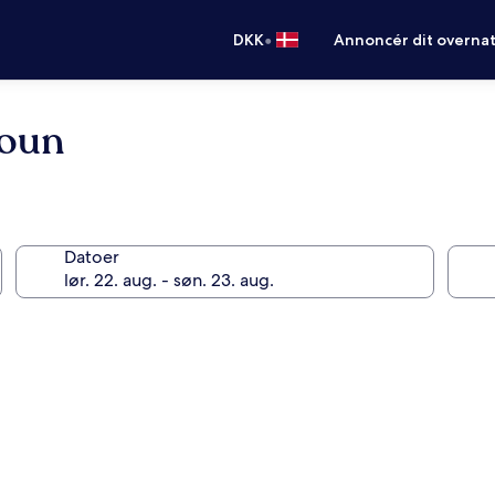
•
DKK
Annoncér dit overna
roun
Datoer