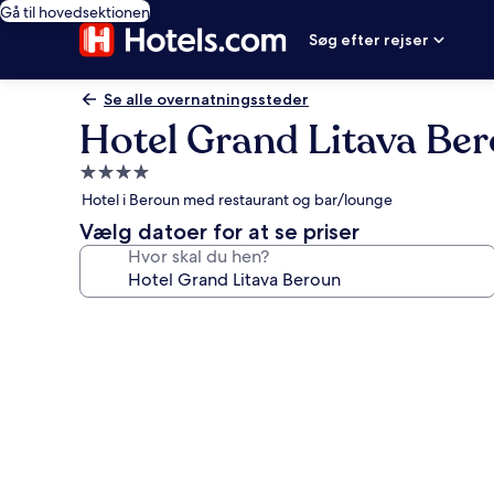
Gå til hovedsektionen
Søg efter rejser
Se alle overnatningssteder
Hotel Grand Litava Be
4.0-
stjernet
Hotel i Beroun med restaurant og bar/lounge
overnatningssted
Vælg datoer for at se priser
Hvor skal du hen?
Billedgalleri
for
Hotel
Grand
Litava
Beroun