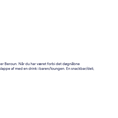
t
ger Beroun. Når du har været forbi det døgnåbne
er slappe af med en drink i baren/loungen. En snackbar/deli,