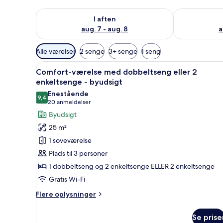
Tjek tilgængelighed for i aften aug. 7 - aug. 8
Tjek tilgænge
I aften
aug. 7 - aug. 8
a
Tilgængelige
Alle værelser
2 senge
3+ senge
1 seng
filtre
Indlæs
Et hotelværelse med seng, skr
for
7
Comfort-værelse med dobbeltseng eller 2
alle
værelser
enkeltsenge - byudsigt
billeder
Enestående
9,4
af
9,4 ud af 10
(20
20 anmeldelser
Comfort-
anmeldelser)
Byudsigt
værelse
25 m²
med
1 soveværelse
dobbeltseng
Plads til 3 personer
eller
1 dobbeltseng og 2 enkeltsenge ELLER 2 enkeltsenge
2
Gratis Wi-Fi
enkeltsenge
-
Flere
Flere oplysninger
byudsigt
oplysninger
om
Se prise
Comfort-