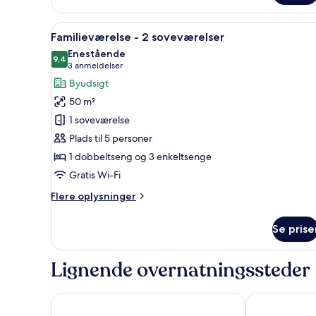
værelse
med
Indlæs
Et hotelværelse med en seng, t
7
dobbeltseng
Familieværelse - 2 soveværelser
alle
eller
Enestående
2
billeder
9,4
9,4 ud af 10
(3
3 anmeldelser
enkeltsenge
af
anmeldelser)
Byudsigt
-
Familieværelse
byudsigt
50 m²
-
1 soveværelse
2
Plads til 5 personer
soveværelser
1 dobbeltseng og 3 enkeltsenge
Gratis Wi-Fi
Flere
Flere oplysninger
oplysninger
om
Se prise
Familieværelse
-
2
Lignende overnatningssteder
soveværelser
Park Hotel Pruhonice
Hotel Akade