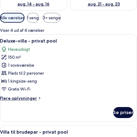
aug. 14 - aug. 16
aug. 21 - aug. 23
Tilgængelige
Alle værelser
1 seng
3+ senge
filtre
for
Viser 4 ud af 4 værelser
værelser
Indlæs
Et soveværelse med seng, skrivebord,
8
Deluxe-villa - privat pool
alle
Haveudsigt
billeder
150 m²
af
Deluxe-
1 soveværelse
villa
Plads til 2 personer
-
1 kingsize-seng
privat
Gratis Wi-Fi
pool
Flere
Flere oplysninger
oplysninger
om
Se priser
Deluxe-
villa
-
Indlæs
Et rummeligt værelse med en stor seng, 
15
privat
Villa til brudepar - privat pool
alle
pool