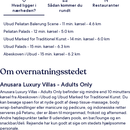
Hvad ligger i
Sådan kommer du
Restauranter
nærheden?
rundt
Ubud Peliatan Balerung Scene
- 11 min. kørsel
- 4.6 km
Peliatan Palads
- 12 min. kørsel
- 5.0 km
Ubud Marked for Traditionel Kunst
- 14 min. kørsel
- 6.0 km
Ubud Palads
- 15 min. kørsel
- 6.3 km
Abeskoven i Ubud
- 15 min. kørsel
- 6.2 km
Om overnatningsstedet
Anusara Luxury Villas - Adults Only
Anusara Luxury Villas - Adults Only befinder sig mindre end 10 minutters
kørsel fra Abeskoven i Ubud og Ubud Marked for Traditionel Kunst. Du
kan besøge spaen for at nyde godt af deep tissue-massage, body
wrap-behandlinger eller manicure og pedicure, og indonesiske retter
serveres på Petanu, der er åben til morgenmad, frokost og aftensmad.
Andre højdepunkter tæller 8 udendørs pools, en bar/lounge og en
snackbar/deli. Rejsende har kun godt at sige om stedets hjælpsomme
personale.