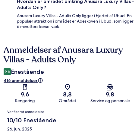
Hvordan er området omkring Anusara Luxury Villas -
Adults Only?
Anusara Luxury Villas - Adults Only ligger i hjertet af Ubud. En
populær attraktion i området er Abeskoven i Ubud, som ligger
6 minutters kørsel væk.
Anmeldelser af Anusara Luxury
Anmeldelser
Villas - Adults Only
Enestående
9,6
416 anmeldelser
9,6
8,8
9,8
Rengøring
Området
Service og personale
Anmeldelser
Verificeret anmeldelse
10/10 Enestående
26. jun. 2025