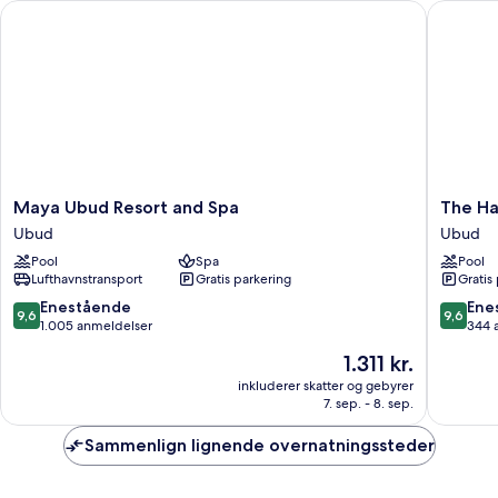
Maya Ubud Resort and Spa
The Hav
-
privat
pool
Maya
The
Maya Ubud Resort and Spa
The Ha
Ubud
Hava
Ubud
Ubud
Resort
Ubud
Pool
Spa
Pool
and
A
Lufthavnstransport
Gratis parkering
Gratis
Spa
Praman
Ubud
Experie
9.6
9.6
Enestående
Ene
9,6
9,6
Ubud
ud
ud
1.005 anmeldelser
344 
af
af
Prisen
1.311 kr.
10,
10,
er
Enestående,
Eneståe
inkluderer skatter og gebyrer
1.311 kr.
7. sep. - 8. sep.
1.005
344
anmeldelser
anmelde
Sammenlign lignende overnatningssteder