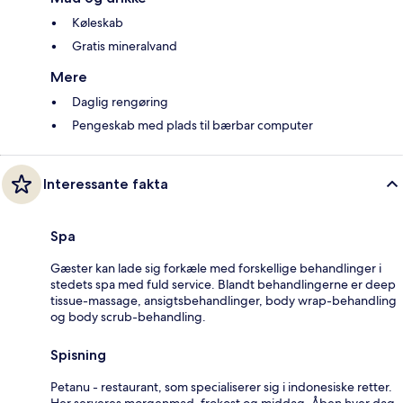
Køleskab
Gratis mineralvand
Mere
Daglig rengøring
Pengeskab med plads til bærbar computer
Interessante fakta
Spa
Gæster kan lade sig forkæle med forskellige behandlinger i
stedets spa med fuld service. Blandt behandlingerne er deep
tissue-massage, ansigtsbehandlinger, body wrap-behandling
og body scrub-behandling.
Spisning
Petanu - restaurant, som specialiserer sig i indonesiske retter.
Her serveres morgenmad, frokost og middag. Åben hver dag.