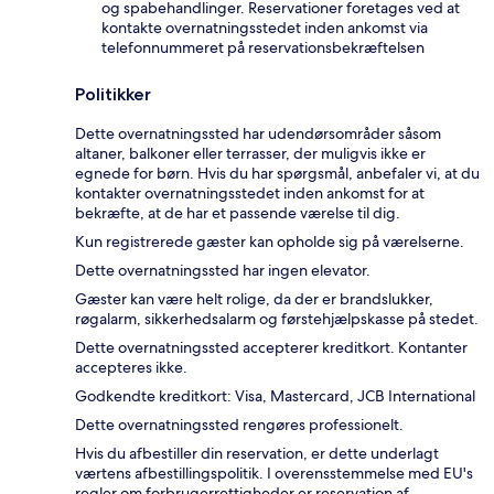
og spabehandlinger. Reservationer foretages ved at
kontakte overnatningsstedet inden ankomst via
telefonnummeret på reservationsbekræftelsen
Politikker
Dette overnatningssted har udendørsområder såsom
altaner, balkoner eller terrasser, der muligvis ikke er
egnede for børn. Hvis du har spørgsmål, anbefaler vi, at du
kontakter overnatningsstedet inden ankomst for at
bekræfte, at de har et passende værelse til dig.
Kun registrerede gæster kan opholde sig på værelserne.
Dette overnatningssted har ingen elevator.
Gæster kan være helt rolige, da der er brandslukker,
røgalarm, sikkerhedsalarm og førstehjælpskasse på stedet.
Dette overnatningssted accepterer kreditkort. Kontanter
accepteres ikke.
Godkendte kreditkort: Visa, Mastercard, JCB International
Dette overnatningssted rengøres professionelt.
Hvis du afbestiller din reservation, er dette underlagt
værtens afbestillingspolitik. I overensstemmelse med EU's
regler om forbrugerrettigheder er reservation af