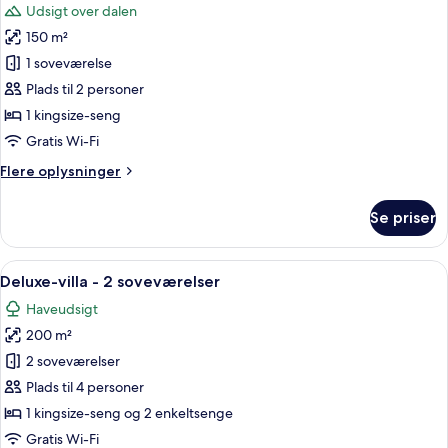
Udsigt over dalen
billeder
150 m²
af
Villa
1 soveværelse
til
Plads til 2 personer
brudepar
1 kingsize-seng
-
Gratis Wi-Fi
privat
Flere
Flere oplysninger
pool
oplysninger
om
Se priser
Villa
til
brudepar
Indlæs
Et soveværelse med seng, udsigt til 
9
-
Deluxe-villa - 2 soveværelser
alle
privat
Haveudsigt
pool
billeder
200 m²
af
Deluxe-
2 soveværelser
villa
Plads til 4 personer
-
1 kingsize-seng og 2 enkeltsenge
2
Gratis Wi-Fi