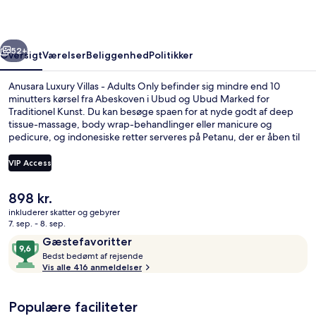
Adults
Only
rige
Næste
52+
Oversigt
Værelser
Beliggenhed
Politikker
Anusara Luxury Villas - Adults Only befinder sig mindre end 10
minutters kørsel fra Abeskoven i Ubud og Ubud Marked for
Traditionel Kunst. Du kan besøge spaen for at nyde godt af deep
tissue-massage, body wrap-behandlinger eller manicure og
pedicure, og indonesiske retter serveres på Petanu, der er åben til
morgenmad, frokost og aftensmad. Andre højdepunkter tæller 8
udendørs pools, en bar/lounge og en snackbar/deli. Rejsende har
VIP Access
kun godt at sige om stedets hjælpsomme personale.
Den
898 kr.
Overnatningsstedets facade – aften/n
nuværende
inkluderer skatter og gebyrer
pris
7. sep. - 8. sep.
er
Anmeldelser
9,6
Gæstefavoritter
898 kr.
B
ud
Bedst bedømt af rejsende
e
Vis alle 416 anmeldelser
af
d
10,
s
Gæstefavoritter
Populære faciliteter
t