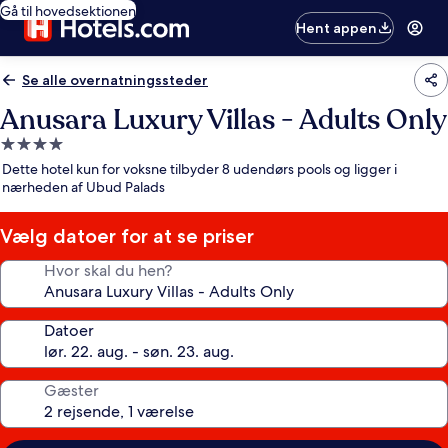
Gå til hovedsektionen
Hent appen
Se alle overnatningssteder
Anusara Luxury Villas - Adults Only
4.0-
stjernet
Dette hotel kun for voksne tilbyder 8 udendørs pools og ligger i
overnatningssted
nærheden af Ubud Palads
Vælg datoer for at se priser
Hvor skal du hen?
Datoer
Gæster