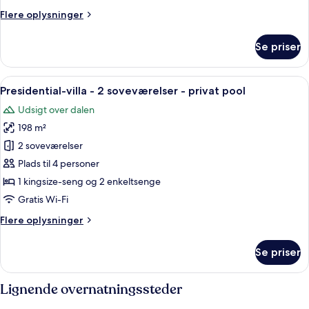
soveværelser
Flere
Flere oplysninger
oplysninger
om
Se priser
Deluxe-
villa
-
Indlæs
Et rummeligt soveværelse med en stor s
9
2
Presidential-villa - 2 soveværelser - privat pool
alle
soveværelser
Udsigt over dalen
billeder
198 m²
af
Presidential-
2 soveværelser
villa
Plads til 4 personer
-
1 kingsize-seng og 2 enkeltsenge
2
Gratis Wi-Fi
soveværelser
Flere
Flere oplysninger
-
oplysninger
privat
om
Se priser
pool
Presidential-
villa
-
Lignende overnatningssteder
2
soveværelser