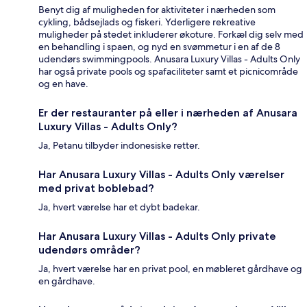
Benyt dig af muligheden for aktiviteter i nærheden som
cykling, bådsejlads og fiskeri. Yderligere rekreative
muligheder på stedet inkluderer økoture. Forkæl dig selv med
en behandling i spaen, og nyd en svømmetur i en af de 8
udendørs swimmingpools. Anusara Luxury Villas - Adults Only
har også private pools og spafaciliteter samt et picnicområde
og en have.
Er der restauranter på eller i nærheden af Anusara
Luxury Villas - Adults Only?
Ja, Petanu tilbyder indonesiske retter.
Har Anusara Luxury Villas - Adults Only værelser
med privat boblebad?
Ja, hvert værelse har et dybt badekar.
Har Anusara Luxury Villas - Adults Only private
udendørs områder?
Ja, hvert værelse har en privat pool, en møbleret gårdhave og
en gårdhave.