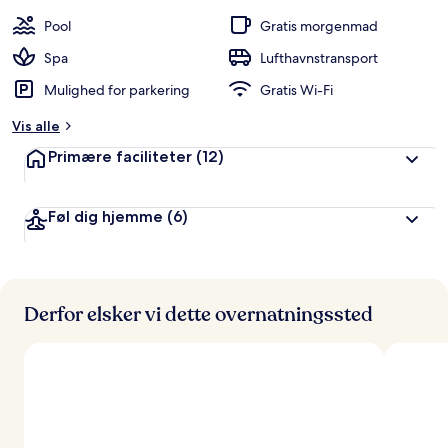
b
Pool
Gratis morgenmad
e
d
Spa
Lufthavnstransport
ø
Mulighed for parkering
Gratis Wi-Fi
m
t
Vis alle
a
Primære faciliteter
(12)
f
r
Føl dig hjemme
(6)
e
j
s
e
n
d
Derfor elsker vi dette overnatningssted
e