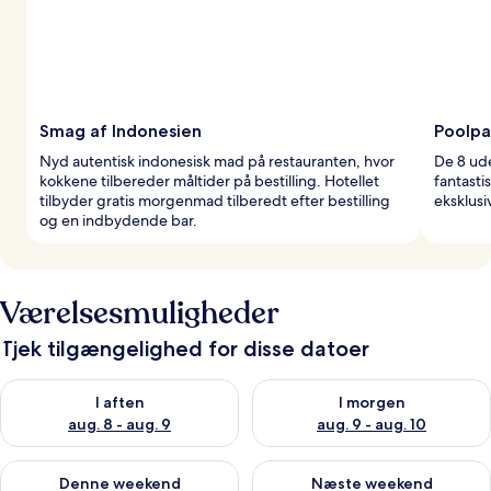
Smag af Indonesien
Poolpa
Nyd autentisk indonesisk mad på restauranten, hvor
De 8 ude
kokkene tilbereder måltider på bestilling. Hotellet
fantasti
tilbyder gratis morgenmad tilberedt efter bestilling
eksklusi
og en indbydende bar.
Værelsesmuligheder
Tjek tilgængelighed for disse datoer
Tjek tilgængelighed for i aften aug. 8 - aug. 9
Tjek tilgængelighed for i morg
I aften
I morgen
aug. 8 - aug. 9
aug. 9 - aug. 10
Tjek tilgængelighed for denne weekend aug. 14 - aug. 16
Tjek tilgængelighed for næste
Denne weekend
Næste weekend