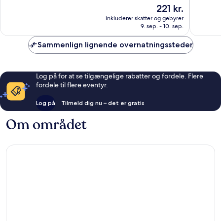
af
af
Prisen
221 kr.
10,
10,
er
Fantastisk,
Alletider
inkluderer skatter og gebyrer
221 kr.
9. sep. - 10. sep.
1.009
1.008
anmeldelser
anmelde
Sammenlign lignende overnatningssteder
Log på for at se tilgængelige rabatter og fordele. Flere
fordele til flere eventyr.
Log på
Tilmeld dig nu – det er gratis
Om området