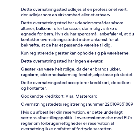
Dette overnatningssted udlejes af en professionel vært,
der udlejer som en virksomhed eller et erhverv.
Dette overnatningssted har udendørsområder såsom
altaner, balkoner eller terrasser, der muligvis ikke er
egnede for børn. Hvis du har spørgsmål, anbefaler vi, at du
kontakter overnatningsstedet inden ankomst for at
bekræfte, at de har et passende værelse til dig.
Kun registrerede gæster kan opholde sig på værelserne.
Dette overnatningssted har ingen elevator.
Gæster kan være helt rolige, da der er brandslukker,
røgalarm, sikkerhedsalarm og førstehjælpskasse på stedet.
Dette overnatningssted accepterer kreditkort, debetkort
og kontanter.
Godkendte kreditkort: Visa, Mastercard
Overnatningsstedets registreringsnummer 220109351889
Hvis du afbestiller din reservation, er dette underlagt
værtens afbestillingspolitik. I overensstemmelse med EU's
regler om forbrugerrettigheder er reservation af
overnatning ikke omfattet af fortrydelsesretten.