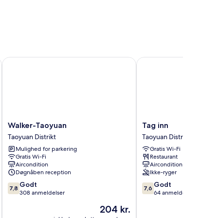
Walker-Taoyuan
Tag inn
Walker-
Tag
Walker-Taoyuan
Tag inn
Taoyuan
inn
Taoyuan Distrikt
Taoyuan Distrikt
Taoyuan
Taoyuan
Mulighed for parkering
Gratis Wi-Fi
Distrikt
Distrikt
Gratis Wi-Fi
Restaurant
Aircondition
Aircondition
Døgnåben reception
Ikke-ryger
7.8
7.6
Godt
Godt
7,8
7,6
ud
ud
308 anmeldelser
64 anmeldelser
af
af
Prisen
204 kr.
10,
10,
er