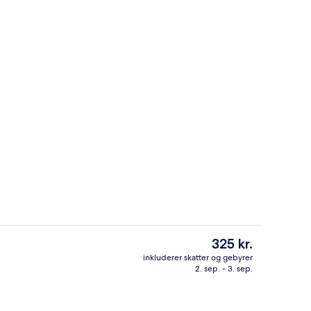
Forhal
Den
325 kr.
nuværende
inkluderer skatter og gebyrer
pris
2. sep. - 3. sep.
råde
Forhal
er
325 kr.