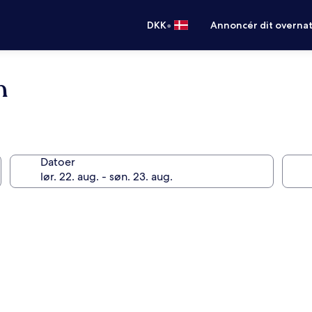
•
DKK
Annoncér dit overna
n
Datoer