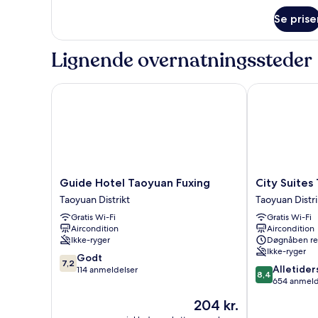
om
Se prise
Deluxe
Double
Room
Lignende overnatningssteder
Guide Hotel Taoyuan Fuxing
City Suites T
Guide
City
Guide Hotel Taoyuan Fuxing
City Suites
Hotel
Suites
Taoyuan Distrikt
Taoyuan Distri
Taoyuan
Taoyuan
Gratis Wi-Fi
Gratis Wi-Fi
Fuxing
Station
Aircondition
Aircondition
Taoyuan
Taoyuan
Ikke-ryger
Døgnåben re
Distrikt
Distrikt
Ikke-ryger
7.2
Godt
7,2
8.4
Alletider
ud
114 anmeldelser
8,4
ud
654 anmeld
af
af
10,
Prisen
204 kr.
10,
Godt,
er