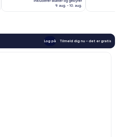
Godt,
Godt,
inkluderer skatter og gebyrer
inkluderer 
204 kr.
9. aug. - 10. aug.
308
64
anmeldelser
anmeldelser
Log på
Tilmeld dig nu – det er gratis