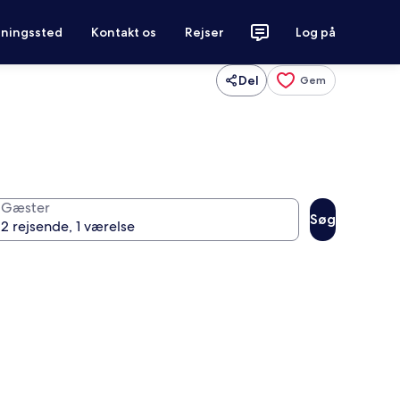
tningssted
Kontakt os
Rejser
Log på
Del
Gem
Gæster
Søg