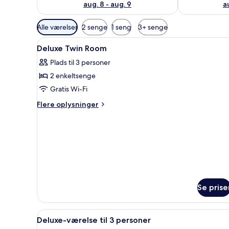
aug. 8 - aug. 9
a
Tilgængelige
Alle værelser
2 senge
1 seng
3+ senge
filtre
Indlæs
Et hotelværelse med to senge,
for
27
Deluxe Twin Room
alle
værelser
Plads til 3 personer
billeder
2 enkeltsenge
af
Deluxe
Gratis Wi-Fi
Twin
Flere
Flere oplysninger
Room
oplysninger
om
Deluxe
Twin
Room
Se prise
Indlæs
Et hotelværelse med tre senge,
7
Deluxe-værelse til 3 personer
alle