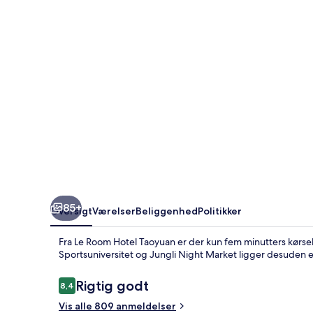
85+
Oversigt
Værelser
Beliggenhed
Politikker
Fra Le Room Hotel Taoyuan er der kun fem minutters kørse
Sportsuniversitet og Jungli Night Market ligger desuden e
Anmeldelser
Rigtig godt
8,4
8,4 ud af 10.
Vis alle 809 anmeldelser