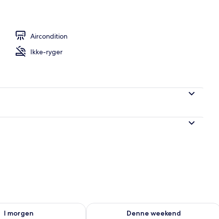
sområde
Aircondition
Ikke-ryger
lighed for i morgen aug. 9 - aug. 10
Tjek tilgængelighed for denne weeken
I morgen
Denne weekend