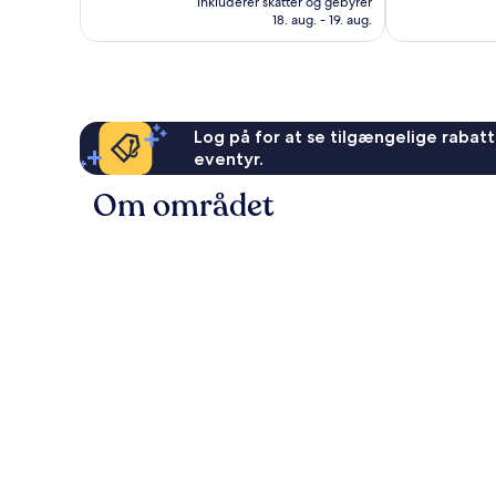
Alletiders,
inkluderer skatter og gebyrer
114
204 kr.
18. aug. - 19. aug.
654
anmeldelser
anmeldelser
Log på for at se tilgængelige rabatte
eventyr.
Om området