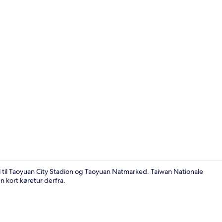
Reception
l til Taoyuan City Stadion og Taoyuan Natmarked. Taiwan Nationale
n kort køretur derfra.
Udendørsom