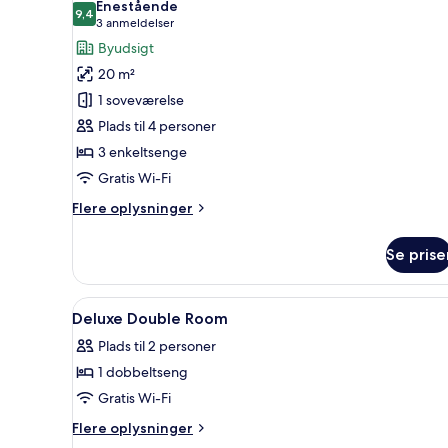
Enestående
billeder
9,4
9,4 ud af 10
(3
3 anmeldelser
af
anmeldelser)
Byudsigt
Deluxe-
20 m²
værelse
1 soveværelse
til
Plads til 4 personer
3
3 enkeltsenge
personer
Gratis Wi-Fi
Flere
Flere oplysninger
oplysninger
om
Se prise
Deluxe-
værelse
til
Indlæs
Dundyner, mørklægningsgardine
10
3
Deluxe Double Room
alle
personer
Plads til 2 personer
billeder
1 dobbeltseng
af
Deluxe
Gratis Wi-Fi
Double
Flere
Flere oplysninger
Room
oplysninger