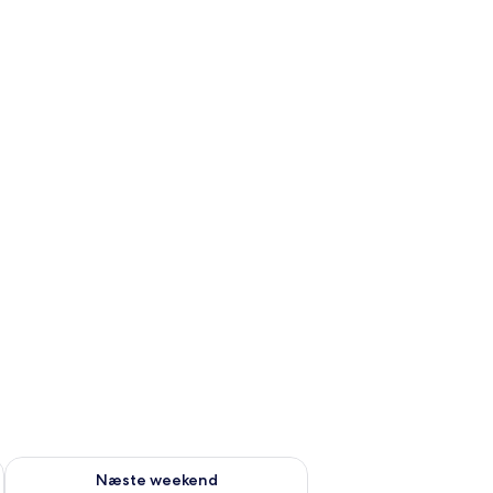
d aug. 14 - aug. 16
Tjek tilgængelighed for næste weekend aug. 21 - aug. 23
Næste weekend