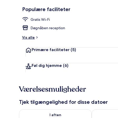
Populære faciliteter
Morgenmad
Gratis Wi-Fi
Døgnåben reception
Vis alle
Primære faciliteter
(5)
Føl dig hjemme
(6)
Værelsesmuligheder
Tjek tilgængelighed for disse datoer
Tjek tilgængelighed for i aften aug. 8 - aug. 9
Tjek tilgænge
I aften