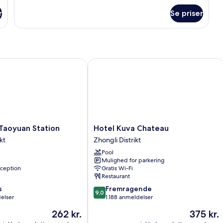
om
r
Se priser
Deluxe
Twin
Room
aoyuan Station
Hotel Kuva Chateau
Hotel
 Taoyuan Station
Hotel Kuva Chateau
Kuva
kt
Zhongli Distrikt
Chateau
Pool
Zhongli
Mulighed for parkering
Distrikt
ception
Gratis Wi-Fi
Restaurant
9.0
s
Fremragende
9,0
ud
elser
1.188 anmeldelser
af
Prisen
Prisen
262 kr.
375 kr.
10,
er
er