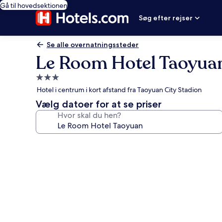
Gå til hovedsektionen
Søg efter rejser
Se alle overnatningssteder
Le Room Hotel Taoyua
3.0-
stjernet
Hotel i centrum i kort afstand fra Taoyuan City Stadion
overnatningssted
Vælg datoer for at se priser
Hvor skal du hen?
Billedgalleri
for
Le
Room
Hotel
Taoyuan