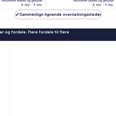
Fremragende,
inkluderer skatter og gebyrer
inkluderer skatter og gebyrer
262 kr.
375 kr.
8. sep. - 9. sep.
8. sep. - 9. sep.
1.188
anmeldelser
Sammenlign lignende overnatningssteder
r og fordele. Flere fordele til flere