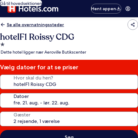
Gå til hovedsektionen
Hent appen
Se alle overnatningssteder
hotelF1 Roissy CDG
1.0-
stjernet
Dette hotel ligger nær Aeroville Butikscenter
overnatningssted
Vælg datoer for at se priser
Hvor skal du hen?
Datoer
Gæster
Søg