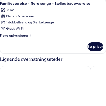
Indlæs
Et hotelværelse med køjeseng, skrivebo
8
senge
Familieværelse - flere senge - fælles badeværelse
alle
-
13 m²
fælles
billeder
badeværelse
Plads til 5 personer
af
Familieværelse
1 dobbeltseng og 3 enkeltsenge
-
Gratis Wi-Fi
flere
Flere
Flere oplysninger
senge
oplysninger
-
om
Se priser
Familieværelse
fælles
-
badeværelse
flere
Lignende overnatningssteder
senge
-
Première Classe Roissy - Aéroport Charles De Gaulle
ibis bud
fælles
badeværelse