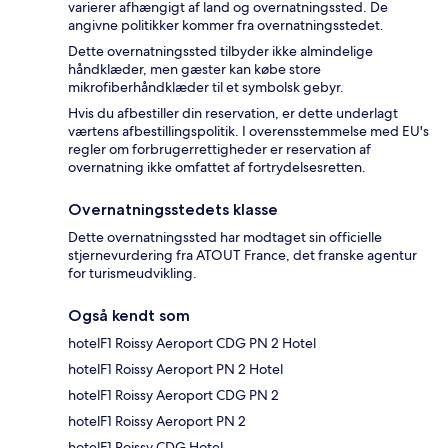
varierer afhængigt af land og overnatningssted. De
angivne politikker kommer fra overnatningsstedet.
Dette overnatningssted tilbyder ikke almindelige
håndklæder, men gæster kan købe store
mikrofiberhåndklæder til et symbolsk gebyr.
Hvis du afbestiller din reservation, er dette underlagt
værtens afbestillingspolitik. I overensstemmelse med EU's
regler om forbrugerrettigheder er reservation af
overnatning ikke omfattet af fortrydelsesretten.
Overnatningsstedets klasse
Dette overnatningssted har modtaget sin officielle
stjernevurdering fra ATOUT France, det franske agentur
for turismeudvikling.
Også kendt som
hotelF1 Roissy Aeroport CDG PN 2 Hotel
hotelF1 Roissy Aeroport PN 2 Hotel
hotelF1 Roissy Aeroport CDG PN 2
hotelF1 Roissy Aeroport PN 2
hotelF1 Roissy CDG Hotel