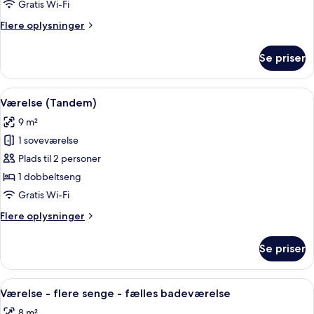
Car)
Gratis Wi-Fi
Flere
Flere oplysninger
oplysninger
om
Se priser
Værelse
(Side-
Car)
Indlæs
Et hotelværelse med seng, et vindue, et
7
Værelse (Tandem)
alle
9 m²
billeder
1 soveværelse
af
Værelse
Plads til 2 personer
(Tandem)
1 dobbeltseng
Gratis Wi-Fi
Flere
Flere oplysninger
oplysninger
om
Se priser
Værelse
(Tandem)
Indlæs
Et soveværelse med køjeseng, skrivebor
9
Værelse - flere senge - fælles badeværelse
alle
8 m²