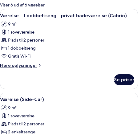
for
Viser 6 ud af 6 værelser
værelser
Indlæs
Et hotelværelse med seng, vindue, fje
9
Værelse - 1 dobbeltseng - privat badeværelse (Cabrio)
alle
9 m²
billeder
1 soveværelse
af
Værelse
Plads til 2 personer
-
1 dobbeltseng
1
Gratis Wi-Fi
dobbeltseng
Flere
Flere oplysninger
-
oplysninger
privat
om
Se priser
Værelse
badeværelse
-
(Cabrio)
1
Indlæs
Et soveværelse med en seng, et fjerns
9
dobbeltseng
Værelse (Side-Car)
alle
-
9 m²
privat
billeder
badeværelse
1 soveværelse
af
(Cabrio)
Værelse
Plads til 2 personer
(Side-
2 enkeltsenge