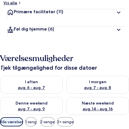
Vis alle
Primære faciliteter
(11)
Føl dig hjemme
(6)
Værelsesmuligheder
Tjek tilgængelighed for disse datoer
Tjek tilgængelighed for i aften aug. 6 - aug. 7
Tjek tilgængelighed for i morg
I aften
I morgen
aug. 6 - aug. 7
aug. 7 - aug. 8
Tjek tilgængelighed for denne weekend aug. 7 - aug. 9
Tjek tilgængelighed for næste
Denne weekend
Næste weekend
aug. 7 - aug. 9
aug. 14 - aug. 16
Tilgængelige
Alle værelser
1 seng
2 senge
3+ senge
filtre