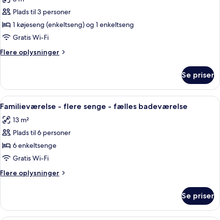
billeder
Plads til 3 personer
af
Værelse
1 køjeseng (enkeltseng) og 1 enkeltseng
-
Gratis Wi-Fi
flere
Flere
Flere oplysninger
senge
oplysninger
-
om
Se priser
Værelse
fælles
-
badeværelse
flere
Indlæs
Et soveværelse med køjeseng, en stige, 
9
senge
Familieværelse - flere senge - fælles badeværelse
alle
-
13 m²
fælles
billeder
badeværelse
Plads til 6 personer
af
Familieværelse
6 enkeltsenge
-
Gratis Wi-Fi
flere
Flere
Flere oplysninger
senge
oplysninger
-
om
Se priser
Familieværelse
fælles
-
badeværelse
flere