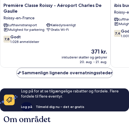
Première
ibis
Première Classe Roissy - Aéroport Charles De
ibis b
Classe
budget
Gaulle
Roissy-
Roissy
Roissy
Roissy-en-France
Luftha
-
CDG
Muligh
Aéroport
Lufthavnstransport
Kæledyrsvenligt
Paris
Mulighed for parkering
Gratis Wi-Fi
Charles
Nord
7.4
God
7,4
De
2
ud
1.00
7.8
Godt
7,8
Gaulle
Roissy-
af
ud
1.028 anmeldelser
Roissy-
en-
10,
af
Prisen
371 kr.
en-
France
Godt,
10,
er
France
1.001
Godt,
inkluderer skatter og gebyrer
371 kr.
anmelde
20. aug. - 21. aug.
1.028
anmeldelser
Sammenlign lignende overnatningssteder
Log på for at se tilgængelige rabatter og fordele. Flere
fordele til flere eventyr.
Log på
Tilmeld dig nu – det er gratis
Om området