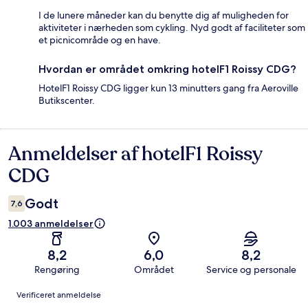
I de lunere måneder kan du benytte dig af muligheden for
aktiviteter i nærheden som cykling. Nyd godt af faciliteter som
et picnicområde og en have.
Hvordan er området omkring hotelF1 Roissy CDG?
HotelF1 Roissy CDG ligger kun 13 minutters gang fra Aeroville
Butikscenter.
Anmeldelser af hotelF1 Roissy
Anmeldelser
CDG
Godt
7,6
1.003 anmeldelser
8,2
6,0
8,2
Rengøring
Området
Service og personale
Anmeldelser
Verificeret anmeldelse