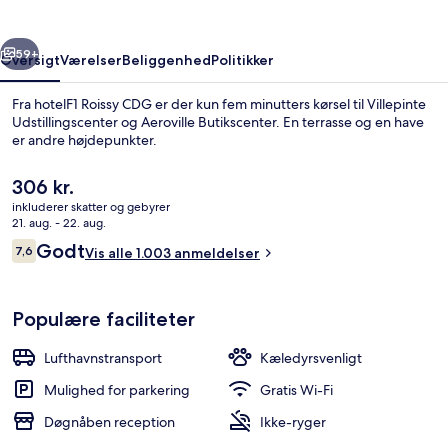
rige
Næste
59+
Oversigt
Værelser
Beliggenhed
Politikker
Fra hotelF1 Roissy CDG er der kun fem minutters kørsel til Villepinte
Udstillingscenter og Aeroville Butikscenter. En terrasse og en have
er andre højdepunkter.
Den
306 kr.
nuværende
inkluderer skatter og gebyrer
pris
21. aug. - 22. aug.
er
Anmeldelser
Godt
7,6
Vis alle 1.003 anmeldelser
306 kr.
7,6 ud af 10.
Morgenmadsbuffet hver dag mod et 
Populære faciliteter
Lufthavnstransport
Kæledyrsvenligt
Mulighed for parkering
Gratis Wi-Fi
Døgnåben reception
Ikke-ryger