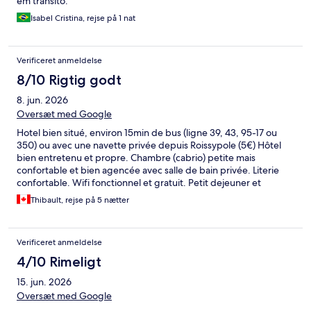
em transito.
Isabel Cristina, rejse på 1 nat
Verificeret anmeldelse
8/10 Rigtig godt
8. jun. 2026
Oversæt med Google
Hotel bien situé, environ 15min de bus (ligne 39, 43, 95-17 ou
350) ou avec une navette privée depuis Roissypole (5€) Hôtel
bien entretenu et propre. Chambre (cabrio) petite mais
confortable et bien agencée avec salle de bain privée. Literie
confortable. Wifi fonctionnel et gratuit. Petit dejeuner et
parking disponible mais non testé. Pour le prix payé par nuit
Thibault, rejse på 5 nætter
(environ 42€) le rapport qualité/prix est très bon. Idéal pour une
nuit en transit avant/après un vol.
Verificeret anmeldelse
4/10 Rimeligt
15. jun. 2026
Oversæt med Google