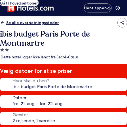
Gå til hovedsektionen
Hent appen
Se alle overnatningssteder
ibis budget Paris Porte de
Montmartre
2.0-
stjernet
Dette hotel ligger ikke langt fra Sacré-Cœur
overnatningssted
Vælg datoer for at se priser
Hvor skal du hen?
Datoer
Gæster