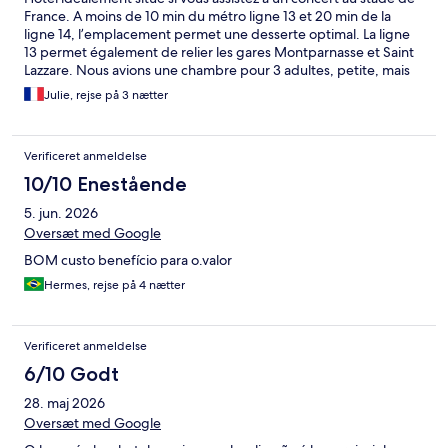
France. A moins de 10 min du métro ligne 13 et 20 min de la
ligne 14, l’emplacement permet une desserte optimal. La ligne
13 permet également de relier les gares Montparnasse et Saint
Lazzare. Nous avions une chambre pour 3 adultes, petite, mais
optimisée. Le personnel a été très agréable, le ménage et le
Julie, rejse på 3 nætter
changement des linges de bain y est fait tous les jours.
Verificeret anmeldelse
10/10 Enestående
5. jun. 2026
Oversæt med Google
BOM custo benefício para o.valor
Hermes, rejse på 4 nætter
Verificeret anmeldelse
6/10 Godt
28. maj 2026
Oversæt med Google