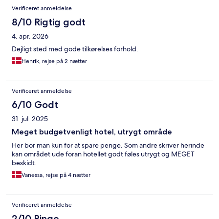
Anmeldelser
Verificeret anmeldelse
8/10 Rigtig godt
4. apr. 2026
Dejligt sted med gode tilkørelses forhold.
Henrik, rejse på 2 nætter
Verificeret anmeldelse
6/10 Godt
31. jul. 2025
Meget budgetvenligt hotel, utrygt område
Her bor man kun for at spare penge. Som andre skriver herinde
kan området ude foran hotellet godt føles utrygt og MEGET
beskidt.
Vanessa, rejse på 4 nætter
Verificeret anmeldelse
2/10 Ringe