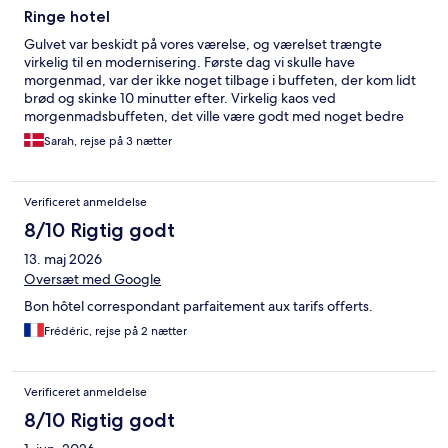
Ringe hotel
Gulvet var beskidt på vores værelse, og værelset trængte
virkelig til en modernisering. Første dag vi skulle have
morgenmad, var der ikke noget tilbage i buffeten, der kom lidt
brød og skinke 10 minutter efter. Virkelig kaos ved
morgenmadsbuffeten, det ville være godt med noget bedre
organisering. Men god kaffe/chocolade til morgenmaden.
Sarah, rejse på 3 nætter
Hotellets lokation var ikke god, og det var ikke rart at gå i
området om aften.
Verificeret anmeldelse
8/10 Rigtig godt
13. maj 2026
Oversæt med Google
Bon hôtel correspondant parfaitement aux tarifs offerts.
Frédéric, rejse på 2 nætter
Verificeret anmeldelse
8/10 Rigtig godt