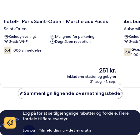
hotelF1
ibis
hotelF1 Paris Saint-Ouen - Marché aux Puces
ibis bu
Paris
budget
Saint-Ouen
Aubervil
Saint-
Paris
Kæledyrsvenligt
Mulighed for parkering
Kæledy
Ouen
Aubervil
Gratis Wi-Fi
Døgnåben reception
Gratis
-
Aubervil
Marché
6.4
7.0
God
6,4
1.006 anmeldelser
7,0
aux
ud
ud
1.00
Puces
af
af
Saint-
10,
10,
Prisen
251 kr.
Ouen
1.006
Godt,
er
inkluderer skatter og gebyrer
anmeldelser
1.004
251 kr.
31. aug. - 1. sep.
anmelde
Sammenlign lignende overnatningssteder
Log på for at se tilgængelige rabatter og fordele. Flere
fordele til flere eventyr.
Log på
Tilmeld dig nu – det er gratis