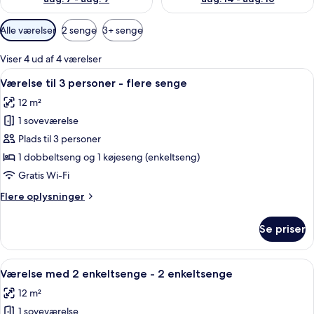
Tilgængelige
Alle værelser
2 senge
3+ senge
filtre
for
Viser 4 ud af 4 værelser
værelser
Indlæs
Et hotelværelse med en seng, et skri
4
Værelse til 3 personer - flere senge
alle
12 m²
billeder
1 soveværelse
af
Værelse
Plads til 3 personer
til
1 dobbeltseng og 1 køjeseng (enkeltseng)
3
Gratis Wi-Fi
personer
Flere
Flere oplysninger
-
oplysninger
flere
om
Se priser
Værelse
senge
til
3
Indlæs
Værelse med 2 enkeltsenge - 2 enkeltse
5
personer
Værelse med 2 enkeltsenge - 2 enkeltsenge
alle
-
12 m²
flere
billeder
senge
1 soveværelse