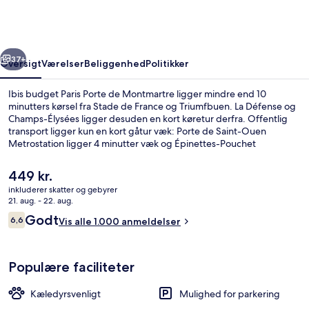
Porte
de
Montmartre
rige
Næste
37+
Oversigt
Værelser
Beliggenhed
Politikker
Ibis budget Paris Porte de Montmartre ligger mindre end 10
minutters kørsel fra Stade de France og Triumfbuen. La Défense og
Champs-Élysées ligger desuden en kort køretur derfra. Offentlig
transport ligger kun en kort gåtur væk: Porte de Saint-Ouen
Metrostation ligger 4 minutter væk og Épinettes-Pouchet
Sporvognsstation ligger 8 minutter derfra.
Den
449 kr.
nuværende
inkluderer skatter og gebyrer
pris
21. aug. - 22. aug.
Overnatningsstedets facade
er
Anmeldelser
Godt
6,6
Vis alle 1.000 anmeldelser
449 kr.
6,6 ud af 10.
Populære faciliteter
Kæledyrsvenligt
Mulighed for parkering