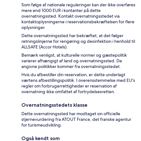
Som følge af nationale reguleringer kan der ikke overføres
mere end 1000 EUR i kontanter på dette
overnatningssted. Kontakt overnatningsstedet via
kontaktoplysningerne i reservationsbekræftelsen for flere
oplysninger.
Dette overnatningssted har bekræftet, at det følger
retningslinjerne for rengøring og desinfektion i henhold til
ALLSAFE (Accor Hotels).
Bemærk venligst, at kulturelle normer og gæstepolitik
varierer afhængigt af land og overnatningssted. De
angivne politikker kommer fra overnatningsstedet.
Hvis du afbestiller din reservation, er dette underlagt
værtens afbestillingspolitik. I overensstemmelse med EU's
regler om forbrugerrettigheder er reservation af
overnatning ikke omfattet af fortrydelsesretten.
Overnatningsstedets klasse
Dette overnatningssted har modtaget sin officielle
stjernevurdering fra ATOUT France, det franske agentur
for turismeudvikling.
Også kendt som