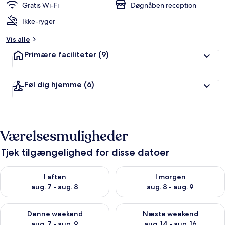
Gratis Wi-Fi
Døgnåben reception
Ikke-ryger
Vis alle
Primære faciliteter
(9)
Føl dig hjemme
(6)
Værelsesmuligheder
Tjek tilgængelighed for disse datoer
Tjek tilgængelighed for i aften aug. 7 - aug. 8
Tjek tilgængelighed for i morg
I aften
I morgen
aug. 7 - aug. 8
aug. 8 - aug. 9
Tjek tilgængelighed for denne weekend aug. 7 - aug. 9
Tjek tilgængelighed for næste
Denne weekend
Næste weekend
aug. 7 - aug. 9
aug. 14 - aug. 16