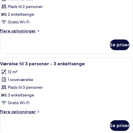
af
Værelse
Plads til 2 personer
med
2 enkeltsenge
2
Gratis Wi-Fi
enkeltsenge
Flere
Flere oplysninger
-
oplysninger
2
om
Se priser
Værelse
enkeltsenge
med
2
Indlæs
Et værelse med køjeseng, en bærbar 
5
enkeltsenge
Værelse til 3 personer - 3 enkeltsenge
alle
-
12 m²
2
billeder
enkeltsenge
1 soveværelse
af
Værelse
Plads til 3 personer
til
3 enkeltsenge
3
Gratis Wi-Fi
personer
Flere
Flere oplysninger
-
oplysninger
3
om
Se priser
Værelse
enkeltsenge
til