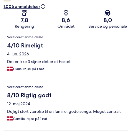
1.006 anmeldelser
7,8
8,6
8,0
Rengøring
Området
Service og personale
Anmeldelser
Verificeret anmeldelse
4/10 Rimeligt
4. jun. 2026
Det er ikke 3 stjner det er et hostel.
Claus, rejse på 1 nat
Verificeret anmeldelse
8/10 Rigtig godt
12. maj 2024
Dejligt stort værelse til en familie, gode senge. Meget centralt
Camilla, rejse på 1 nat