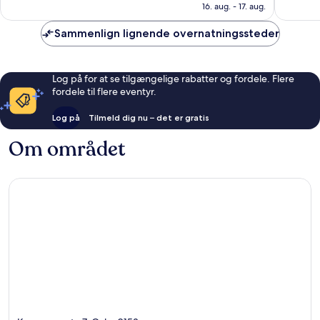
820 kr.
16. aug. - 17. aug.
3.505
2.730
anmeldelser
anmelde
Sammenlign lignende overnatningssteder
Log på for at se tilgængelige rabatter og fordele. Flere
fordele til flere eventyr.
Log på
Tilmeld dig nu – det er gratis
Om området