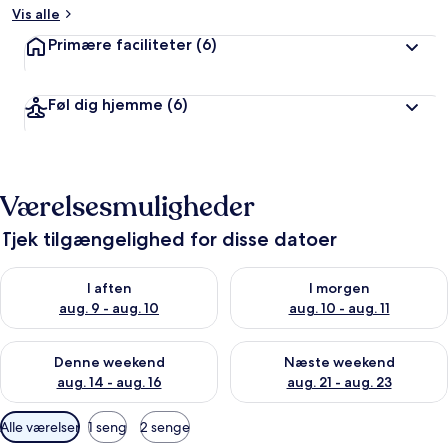
Vis alle
Primære faciliteter
(6)
Føl dig hjemme
(6)
Værelsesmuligheder
Tjek tilgængelighed for disse datoer
Tjek tilgængelighed for i aften aug. 9 - aug. 10
Tjek tilgængelighed for i morg
I aften
I morgen
aug. 9 - aug. 10
aug. 10 - aug. 11
Tjek tilgængelighed for denne weekend aug. 14 - aug. 16
Tjek tilgængelighed for næste
Denne weekend
Næste weekend
aug. 14 - aug. 16
aug. 21 - aug. 23
Tilgængelige
Alle værelser
1 seng
2 senge
filtre