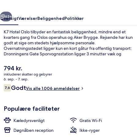
rige
Næste
63+
Oversigt
Værelser
Beliggenhed
Politikker
K7 Hotel Oslo tilbyder en fantastisk beliggenhed, mindre end et
kvarters gang fra Oslos operahus og Aker Brygge. Rejsende har kun
godt at sige om stedets hjælpsomme personale.
Overnatningsstedet ligger kun en kort gåtur fra offentlig transport:
Dronningens Gate Sporvognsstation ligger 3 minutter væk og
Christiania Torv Sporvognsstation ligger 3 minutter derfra.
Den
794 kr.
nuværende
inkluderer skatter og gebyrer
pris
6. sep. - 7. sep.
Udvendig detalje
er
Anmeldelser
Godt
7,6
Vis alle 1.006 anmeldelser
794 kr.
7,6 ud af 10.
Populære faciliteter
Kæledyrsvenligt
Gratis Wi-Fi
Døgnåben reception
Ikke-ryger