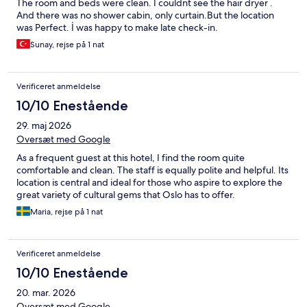
The room and beds were clean. İ couldnt see the hair dryer .
And there was no shower cabin, only curtain.But the location
was Perfect. İ was happy to make late check-in.
Sunay, rejse på 1 nat
Verificeret anmeldelse
10/10 Enestående
29. maj 2026
Oversæt med Google
As a frequent guest at this hotel, I find the room quite
comfortable and clean. The staff is equally polite and helpful. Its
location is central and ideal for those who aspire to explore the
great variety of cultural gems that Oslo has to offer.
Maria, rejse på 1 nat
Verificeret anmeldelse
10/10 Enestående
20. mar. 2026
Oversæt med Google