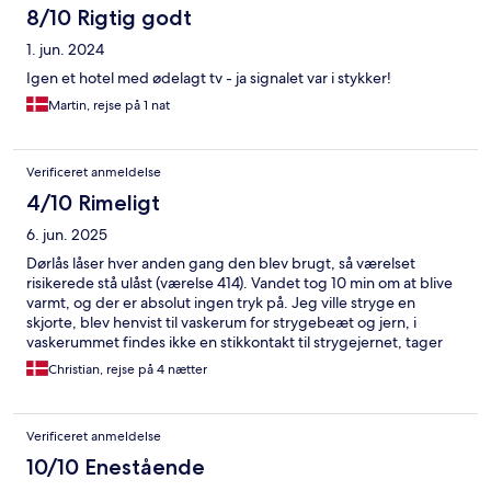
8/10 Rigtig godt
1. jun. 2024
Igen et hotel med ødelagt tv - ja signalet var i stykker!
Martin, rejse på 1 nat
Verificeret anmeldelse
4/10 Rimeligt
6. jun. 2025
Dørlås låser hver anden gang den blev brugt, så værelset
risikerede stå ulåst (værelse 414). Vandet tog 10 min om at blive
varmt, og der er absolut ingen tryk på. Jeg ville stryge en
skjorte, blev henvist til vaskerum for strygebeæt og jern, i
vaskerummet findes ikke en stikkontakt til strygejernet, tager
det med på værelset og konstaterer vandbeholder i
Christian, rejse på 4 nætter
strygejernet hælder vand ud lige så hurtigt som jeg kan hælde
på. Ingen rengøring på værelset i løbet af 4 dage.
Morgenmaden er en færdigsmurt bolle i receptionen.
Verificeret anmeldelse
10/10 Enestående