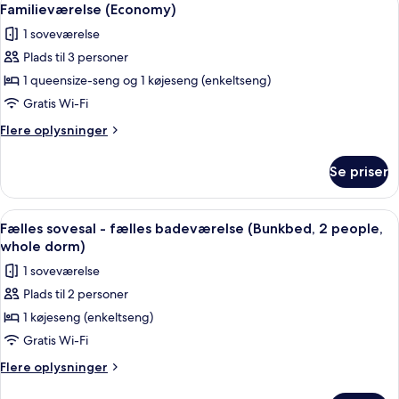
5
Familieværelse (Economy)
alle
1 soveværelse
billeder
Plads til 3 personer
af
Familieværelse
1 queensize-seng og 1 køjeseng (enkeltseng)
(Economy)
Gratis Wi-Fi
Flere
Flere oplysninger
oplysninger
om
Se priser
Familieværelse
(Economy)
Indlæs
Et værelse med køjeseng, vask og stol.
4
Fælles sovesal - fælles badeværelse (Bunkbed, 2 people,
alle
whole dorm)
billeder
1 soveværelse
af
Plads til 2 personer
Fælles
1 køjeseng (enkeltseng)
sovesal
-
Gratis Wi-Fi
fælles
Flere
Flere oplysninger
badeværelse
oplysninger
om