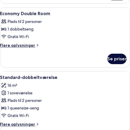
Queen
Indlæs
Mørklægningsgardiner, gratis Wi-Fi, s
7
Economy Double Room
alle
Plads til 2 personer
billeder
1 dobbeltseng
af
Economy
Gratis Wi-Fi
Double
Flere
Flere oplysninger
Room
oplysninger
om
Se priser
Economy
Double
Room
Indlæs
En pænt redt seng med hvide sengetøj
11
Standard-dobbeltværelse
alle
16 m²
billeder
1 soveværelse
af
Standard-
Plads til 2 personer
dobbeltværelse
1 queensize-seng
Gratis Wi-Fi
Flere
Flere oplysninger
oplysninger