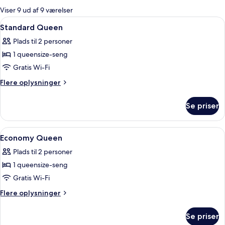
for
Viser 9 ud af 9 værelser
værelser
Indlæs
En dobbeltseng med hvide sengetøj, t
3
Standard Queen
alle
Plads til 2 personer
billeder
1 queensize-seng
af
Standard
Gratis Wi-Fi
Queen
Flere
Flere oplysninger
oplysninger
om
Se priser
Standard
Queen
Indlæs
Et badeværelse med en glasafskærmet 
2
Economy Queen
alle
Plads til 2 personer
billeder
1 queensize-seng
af
Economy
Gratis Wi-Fi
Queen
Flere
Flere oplysninger
oplysninger
om
Se priser
Economy