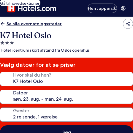
Gå til hovedsektionen
Hent appen
Se alle overnatningssteder
K7 Hotel Oslo
3.0-
stjernet
Hotel i centrum i kort afstand fra Oslos operahus
overnatningssted
Vælg datoer for at se priser
Hvor skal du hen?
Datoer
Gæster
Søg