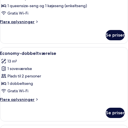
1 queensize-seng og 1 køjeseng (enkeltseng)
Gratis Wi-Fi
Flere
Flere oplysninger
oplysninger
om
Se priser
Familieværelse
Indlæs
Economy-dobbeltværelse | Mørklægning
5
Economy-dobbeltværelse
alle
13 m²
billeder
1 soveværelse
af
Economy-
Plads til 2 personer
dobbeltværelse
1 dobbeltseng
Gratis Wi-Fi
Flere
Flere oplysninger
oplysninger
om
Se priser
Economy-
dobbeltværelse
Indlæs
Et moderne hotelværelse med køjeseng