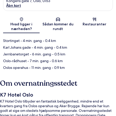
Kongens gate 7, Oslo, 0153
Åbn kort
Kort
Hvad ligger i
Sådan kommer du
Restauranter
nærheden?
rundt
Stortinget
- 4 min. gang
- 0.4 km
Karl Johans gade
- 4 min. gang
- 0.4 km
Jernbanetorget
- 6 min. gang
- 0.5 km
Oslo-rådhuset
- 7 min. gang
- 0.6 km
Oslos operahus
- 11 min. gang
- 0.9 km
Om overnatningsstedet
K7 Hotel Oslo
K7 Hotel Oslo tilbyder en fantastisk beliggenhed, mindre end et
kvarters gang fra Oslos operahus og Aker Brygge. Rejsende har kun
godt at sige om stedets hjælpsomme personale. Overnatningsstedet
ligger kun en kort gåtur fra offentlig transport: Dronningens Gate