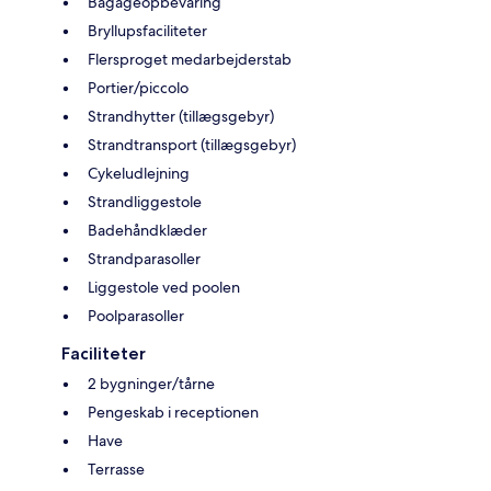
Bagageopbevaring
Bryllupsfaciliteter
Flersproget medarbejderstab
Portier/piccolo
Strandhytter (tillægsgebyr)
Strandtransport (tillægsgebyr)
Cykeludlejning
Strandliggestole
Badehåndklæder
Strandparasoller
Liggestole ved poolen
Poolparasoller
Faciliteter
2 bygninger/tårne
Pengeskab i receptionen
Have
Terrasse