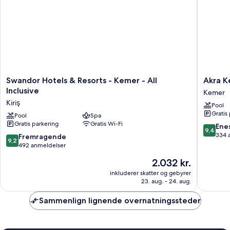
Swandor
Akra
Swandor Hotels & Resorts - Kemer - All
Akra Ke
Hotels
Kemer
Inclusive
Kemer
&
-
Kiriş
Pool
Resorts
All
Gratis
-
Pool
Spa
Inclusiv
Gratis parkering
Gratis Wi-Fi
Kemer
Kemer
9.4
Ene
9,4
-
ud
334 
9.2
Fremragende
9,2
All
af
ud
492 anmeldelser
Inclusive
10,
af
Prisen
2.032 kr.
Kiriş
Eneståe
10,
er
334
Fremragende,
inkluderer skatter og gebyrer
2.032 kr.
anmelde
23. aug. - 24. aug.
492
anmeldelser
Sammenlign lignende overnatningssteder