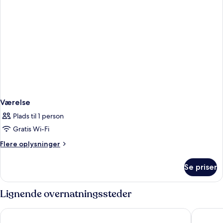
Værelse
Plads til 1 person
Gratis Wi-Fi
Flere
Flere oplysninger
oplysninger
om
Se priser
Værelse
Lignende overnatningssteder
Swandor Hotels & Resorts - Kemer - All Inclusive
Akra Keme