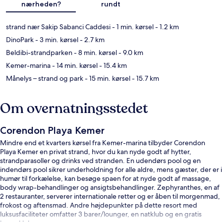
nærheden?
rundt
strand nær Sakip Sabanci Caddesi
- 1 min. kørsel
- 1.2 km
DinoPark
- 3 min. kørsel
- 2.7 km
Beldibi-strandparken
- 8 min. kørsel
- 9.0 km
Kemer-marina
- 14 min. kørsel
- 15.4 km
Månelys – strand og park
- 15 min. kørsel
- 15.7 km
Om overnatningsstedet
Corendon Playa Kemer
Mindre end et kvarters kørsel fra Kemer-marina tilbyder Corendon
Playa Kemer en privat strand, hvor du kan nyde godt af hytter,
strandparasoller og drinks ved stranden. En udendørs pool og en
indendørs pool sikrer underholdning for alle aldre, mens gæster, der er i
humør til forkælelse, kan besøge spaen for at nyde godt af massage,
body wrap-behandlinger og ansigtsbehandlinger. Zephyranthes, en af
2 restauranter, serverer internationale retter og er åben til morgenmad,
frokost og aftensmad. Andre højdepunkter på dette resort med
luksusfaciliteter omfatter 3 barer/lounger, en natklub og en gratis