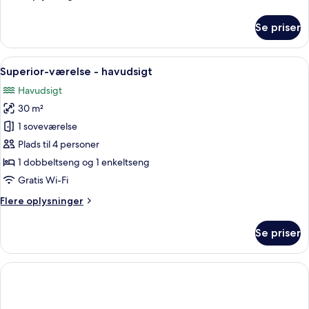
oplysninger
om
Se priser
Familieværelse
Indlæs
Et moderne hotelværelse med en stor 
6
Superior-værelse - havudsigt
alle
Havudsigt
billeder
30 m²
af
Superior-
1 soveværelse
værelse
Plads til 4 personer
-
1 dobbeltseng og 1 enkeltseng
havudsigt
Gratis Wi-Fi
Flere
Flere oplysninger
oplysninger
om
Se priser
Superior-
værelse
-
havudsigt