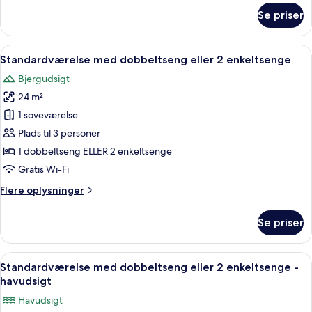
om
Twin
Se priser
Standard
Room,
Double
Sea
or
Indlæs
Et soveværelse med en seng, et natbo
5
View
Twin
Standardværelse med dobbeltseng eller 2 enkeltsenge
alle
Room,
Bjergudsigt
Sea
billeder
View
24 m²
af
Standardværelse
1 soveværelse
med
Plads til 3 personer
dobbeltseng
1 dobbeltseng ELLER 2 enkeltsenge
eller
Gratis Wi-Fi
2
Flere
Flere oplysninger
enkeltsenge
oplysninger
om
Se priser
Standardværelse
med
dobbeltseng
Indlæs
Et moderne hotelværelse med seng, skr
5
eller
Standardværelse med dobbeltseng eller 2 enkeltsenge -
alle
2
havudsigt
enkeltsenge
billeder
Havudsigt
af