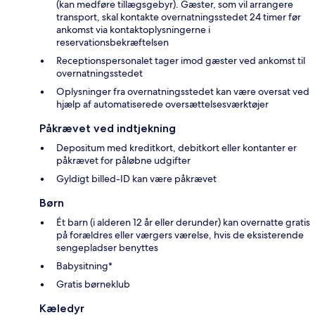
(kan medføre tillægsgebyr). Gæster, som vil arrangere
transport, skal kontakte overnatningsstedet 24 timer før
ankomst via kontaktoplysningerne i
reservationsbekræftelsen
Receptionspersonalet tager imod gæster ved ankomst til
overnatningsstedet
Oplysninger fra overnatningsstedet kan være oversat ved
hjælp af automatiserede oversættelsesværktøjer
Påkrævet ved indtjekning
Depositum med kreditkort, debitkort eller kontanter er
påkrævet for påløbne udgifter
Gyldigt billed-ID kan være påkrævet
Børn
Ét barn (i alderen 12 år eller derunder) kan overnatte gratis
på forældres eller værgers værelse, hvis de eksisterende
sengepladser benyttes
Babysitning*
Gratis børneklub
Kæledyr