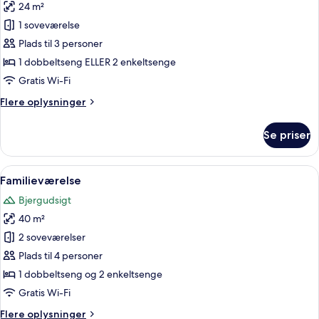
24 m²
Standardværelse
1 soveværelse
med
dobbeltseng
Plads til 3 personer
eller
1 dobbeltseng ELLER 2 enkeltsenge
2
Gratis Wi-Fi
enkeltsenge
Flere
Flere oplysninger
-
oplysninger
havudsigt
om
Se priser
Standardværelse
med
dobbeltseng
Indlæs
Et soveværelse med en seng, et natbo
3
eller
Familieværelse
alle
2
Bjergudsigt
enkeltsenge
billeder
-
40 m²
af
havudsigt
Familieværelse
2 soveværelser
Plads til 4 personer
1 dobbeltseng og 2 enkeltsenge
Gratis Wi-Fi
Flere
Flere oplysninger