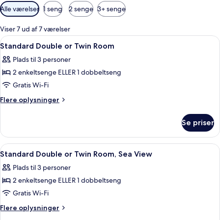
Tilgængelige
Alle værelser
1 seng
2 senge
3+ senge
filtre
for
Viser 7 ud af 7 værelser
værelser
Indlæs
Et hotelværelse med to senge, et fjerns
9
Standard Double or Twin Room
alle
Plads til 3 personer
billeder
2 enkeltsenge ELLER 1 dobbeltseng
af
Standard
Gratis Wi-Fi
Double
Flere
Flere oplysninger
or
oplysninger
om
Twin
Se priser
Standard
Room
Double
or
Indlæs
Et moderne hotelværelse med en stor 
7
Twin
Standard Double or Twin Room, Sea View
alle
Room
Plads til 3 personer
billeder
2 enkeltsenge ELLER 1 dobbeltseng
af
Standard
Gratis Wi-Fi
Double
Flere
Flere oplysninger
or
oplysninger