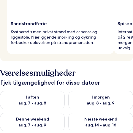
Sandstrandferie
Spiseo
Kystparadis med privat strand med cabanas og
Internat
liggestole. Nærliggende snorkling og dykning
på 2 res
forbedrer oplevelsen på strandpromenaden.
morgenm
udvalg.
Værelsesmuligheder
Tjek tilgængelighed for disse datoer
Tjek tilgængelighed for i aften aug. 7 - aug. 8
Tjek tilgængelighed for i morg
I aften
I morgen
aug. 7 - aug. 8
aug. 8 - aug. 9
Tjek tilgængelighed for denne weekend aug. 7 - aug. 9
Tjek tilgængelighed for næste
Denne weekend
Næste weekend
aug. 7 - aug. 9
aug. 14 - aug. 16