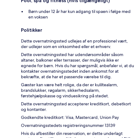
Pool, spa og fitness (hvis tilgængeligt)
Børn under 12 år har kun adgang til spaen i følge med
en voksen
Politikker
Dette overnatningssted udlejes af en professionel vært,
der udlejer som en virksomhed eller et erhverv.
Dette overnatningssted har udendørsområder såsom
altaner, balkoner eller terrasser, der muligvis ikke er
egnede for børn. Hvis du har spørgsmål, anbefaler vi, at du
kontakter overnatningsstedet inden ankomst for at
bekræfte, at de har et passende værelse til dig.
Gæster kan være helt rolige, da der er kuliltealarm,
brandslukker, røgalarm, sikkerhedsalarm,
førstehjælpskasse og vinduesikring på stedet.
Dette overnatningssted accepterer kreditkort, debetkort
og kontanter.
Godkendte kreditkort: Visa, Mastercard, Union Pay
Overnatningsstedets registreringsnummer 13139
Hvis du afbestiller din reservation, er dette underlagt