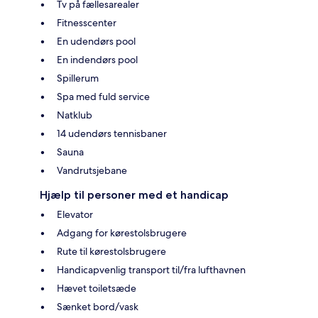
Tv på fællesarealer
Fitnesscenter
En udendørs pool
En indendørs pool
Spillerum
Spa med fuld service
Natklub
14 udendørs tennisbaner
Sauna
Vandrutsjebane
Hjælp til personer med et handicap
Elevator
Adgang for kørestolsbrugere
Rute til kørestolsbrugere
Handicapvenlig transport til/fra lufthavnen
Hævet toiletsæde
Sænket bord/vask