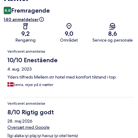
Fremragende
8,8
140 anmeldelser
9,2
9,0
8,6
Rengøring
Området
Service og personale
Anmeldelser
Verificeret anmeldelse
10/10 Enestående
4. aug. 2023
Yders tilfreds Mellem str hotel med komfort tilstand i top
Sema, rejse på 6 nætter
Verificeret anmeldelse
8/10 Rigtig godt
28. maj 2026
Oversæt med Google
İlgi alaka iyi plaj iyi havuz iyi otel temiz