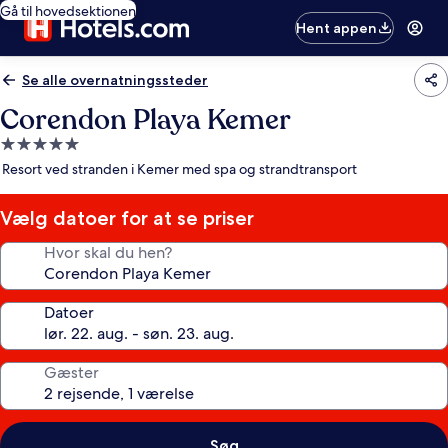
Gå til hovedsektionen
Hent appen
Se alle overnatningssteder
Corendon Playa Kemer
5.0-
stjernet
Resort ved stranden i Kemer med spa og strandtransport
overnatningssted
Vælg datoer for at se priser
Hvor skal du hen?
Datoer
Gæster
Søg