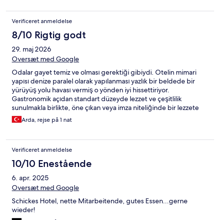
Verificeret anmeldelse
8/10 Rigtig godt
29. maj 2026
Oversæt med Google
Odalar gayet temiz ve olması gerektiği gibiydi. Otelin mimari
yapısı denize paralel olarak yapılanması yazlık bir beldede bir
yürüyüş yolu havası vermiş o yönden iyi hissettiriyor.
Gastronomik açıdan standart düzeyde lezzet ve çeşitlilik
sunulmakla birlikte, öne çıkan veya imza niteliğinde bir lezzete
rastlamadım. Otelin sahilindeki İskele aktif bir eğlence
Arda, rejse på 1 nat
konseptinin bir parçası, güzel bir sahne kurulmuş öğleden sonra
ve akşam saatlerinde çeşitli eğlence ve dans showları
düzenleniyor. Otel çalışanları biraz yorgun ve mutsuz
Verificeret anmeldelse
görünüyorlardı bunda bayram yoğunluğunun da etkisi olabilir.
Genel anlamda iyi vakit geçirebileceğiniz bir otel.
10/10 Enestående
6. apr. 2025
Oversæt med Google
Schickes Hotel, nette Mitarbeitende, gutes Essen...gerne
wieder!