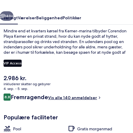
rige
Næste
140+
Oversigt
Værelser
Beliggenhed
Politikker
Mindre end et kvarters kørsel fra Kemer-marina tilbyder Corendon
Playa Kemer en privat strand, hvor du kan nyde godt af hytter,
strandparasoller og drinks ved stranden. En udendørs pool og en
indendørs pool sikrer underholdning for alle aldre, mens gæster,
der er i humør til forkælelse, kan besøge spaen for at nyde godt af
massage, body wrap-behandlinger og ansigtsbehandlinger.
Zephyranthes, en af 2 restauranter, serverer internationale retter og
VIP Access
er åben til morgenmad, frokost og aftensmad. Andre højdepunkter
på dette resort med luksusfaciliteter omfatter 3 barer/lounger, en
Den
2.986 kr.
natklub og en gratis børneklub.
En privat strand, strandtransport, str
nuværende
inkluderer skatter og gebyrer
pris
4. sep. - 5. sep.
er
Anmeldelser
Fremragende
8,8
Vis alle 140 anmeldelser
2.986 kr.
8,8 ud af 10.
Populære faciliteter
Pool
Gratis morgenmad