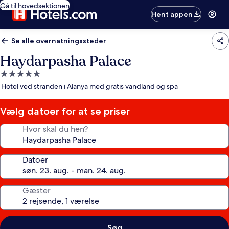
Gå til hovedsektionen
Hent appen
Se alle overnatningssteder
Haydarpasha Palace
5.0-
stjernet
Hotel ved stranden i Alanya med gratis vandland og spa
overnatningssted
Vælg datoer for at se priser
Hvor skal du hen?
Datoer
Gæster
Søg