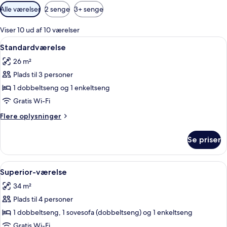
Tilgængelige
Alle værelser
2 senge
3+ senge
filtre
for
Viser 10 ud af 10 værelser
værelser
Indlæs
Et hotelværelse med to senge, et sidd
5
Standardværelse
alle
26 m²
billeder
Plads til 3 personer
af
Standardværelse
1 dobbeltseng og 1 enkeltseng
Gratis Wi-Fi
Flere
Flere oplysninger
oplysninger
om
Se priser
Standardværelse
Indlæs
Et hotelværelse med en stor seng, en m
4
Superior-værelse
alle
34 m²
billeder
Plads til 4 personer
af
Superior-
1 dobbeltseng, 1 sovesofa (dobbeltseng) og 1 enkeltseng
værelse
Gratis Wi-Fi