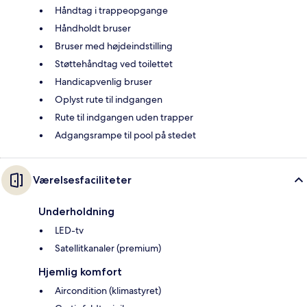
Håndtag i trappeopgange
Håndholdt bruser
Bruser med højdeindstilling
Støttehåndtag ved toilettet
Handicapvenlig bruser
Oplyst rute til indgangen
Rute til indgangen uden trapper
Adgangsrampe til pool på stedet
Værelsesfaciliteter
Underholdning
LED-tv
Satellitkanaler (premium)
Hjemlig komfort
Aircondition (klimastyret)