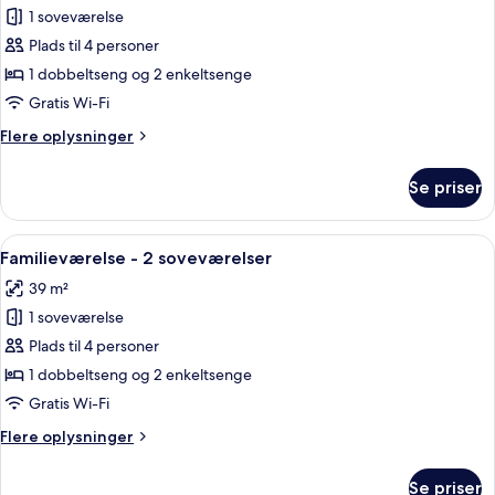
badeværelser
1 soveværelse
af
Dupleks
Plads til 4 personer
-
1 dobbeltseng og 2 enkeltsenge
2
Gratis Wi-Fi
soveværelser
Flere
Flere oplysninger
oplysninger
om
Se priser
Dupleks
-
2
Indlæs
Et hotelværelse med en seng, et skriv
5
soveværelser
Familieværelse - 2 soveværelser
alle
39 m²
billeder
1 soveværelse
af
Familieværelse
Plads til 4 personer
-
1 dobbeltseng og 2 enkeltsenge
2
Gratis Wi-Fi
soveværelser
Flere
Flere oplysninger
oplysninger
om
Se priser
Familieværelse