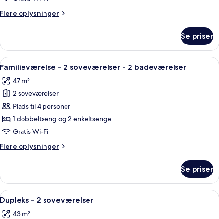
Flere
Flere oplysninger
oplysninger
om
Se priser
Superior-
værelse
Indlæs
Premium-sengetøj, gratis minibar, pen
4
Familieværelse - 2 soveværelser - 2 badeværelser
alle
47 m²
billeder
2 soveværelser
af
Familieværelse
Plads til 4 personer
-
1 dobbeltseng og 2 enkeltsenge
2
Gratis Wi-Fi
soveværelser
Flere
Flere oplysninger
-
oplysninger
2
om
Se priser
Familieværelse
badeværelser
-
2
Indlæs
Et moderne hotelværelse med en trætra
5
soveværelser
Dupleks - 2 soveværelser
alle
-
43 m²
2
billeder