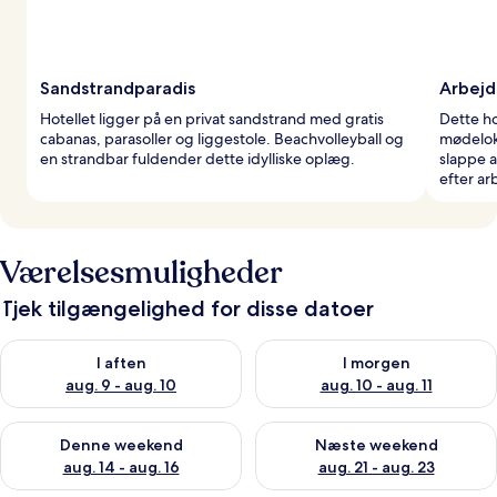
Sandstrandparadis
Arbejd
Hotellet ligger på en privat sandstrand med gratis
Dette ho
cabanas, parasoller og liggestole. Beachvolleyball og
mødelok
en strandbar fuldender dette idylliske oplæg.
slappe a
efter ar
Værelsesmuligheder
Tjek tilgængelighed for disse datoer
Tjek tilgængelighed for i aften aug. 9 - aug. 10
Tjek tilgængelighed for i morg
I aften
I morgen
aug. 9 - aug. 10
aug. 10 - aug. 11
Tjek tilgængelighed for denne weekend aug. 14 - aug. 16
Tjek tilgængelighed for næste
Denne weekend
Næste weekend
aug. 14 - aug. 16
aug. 21 - aug. 23