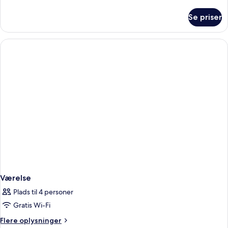
oplysninger
om
Se priser
Værelse
Værelse
Plads til 4 personer
Gratis Wi-Fi
Flere
Flere oplysninger