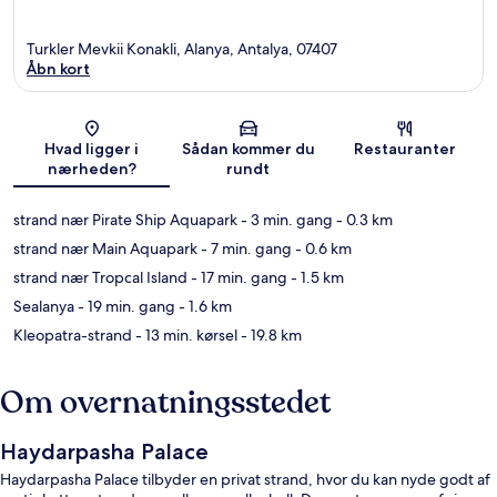
Turkler Mevkii Konakli, Alanya, Antalya, 07407
Åbn kort
Kort
Hvad ligger i
Sådan kommer du
Restauranter
nærheden?
rundt
strand nær Pirate Ship Aquapark
- 3 min. gang
- 0.3 km
strand nær Main Aquapark
- 7 min. gang
- 0.6 km
strand nær Tropcal Island
- 17 min. gang
- 1.5 km
Sealanya
- 19 min. gang
- 1.6 km
Kleopatra-strand
- 13 min. kørsel
- 19.8 km
Om overnatningsstedet
Haydarpasha Palace
Haydarpasha Palace tilbyder en privat strand, hvor du kan nyde godt af