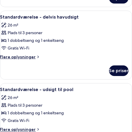
-
2
Indlæs
Et hotelværelse med to senge, et sidd
4
soveværelser
Standardværelse - delvis havudsigt
alle
26 m²
billeder
Plads til 3 personer
af
Standardværelse
1 dobbeltseng og 1 enkeltseng
-
Gratis Wi-Fi
delvis
Flere
Flere oplysninger
havudsigt
oplysninger
om
Se priser
Standardværelse
-
delvis
Indlæs
Et hotelværelse med seng, skrivebord, st
4
havudsigt
Standardværelse - udsigt til pool
alle
26 m²
billeder
Plads til 3 personer
af
Standardværelse
1 dobbeltseng og 1 enkeltseng
-
Gratis Wi-Fi
udsigt
Flere
Flere oplysninger