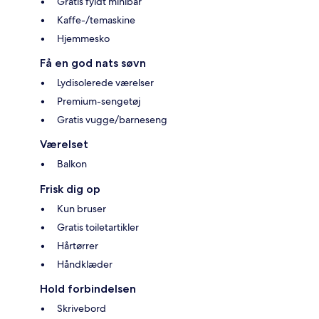
Gratis fyldt minibar
Kaffe-/temaskine
Hjemmesko
Få en god nats søvn
Lydisolerede værelser
Premium-sengetøj
Gratis vugge/barneseng
Værelset
Balkon
Frisk dig op
Kun bruser
Gratis toiletartikler
Hårtørrer
Håndklæder
Hold forbindelsen
Skrivebord