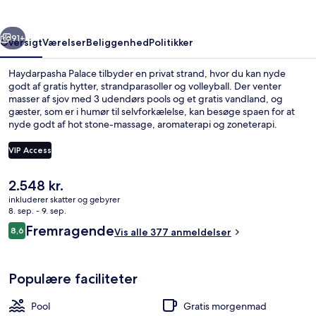
rige
Næste
91+
Oversigt
Værelser
Beliggenhed
Politikker
Haydarpasha Palace tilbyder en privat strand, hvor du kan nyde
godt af gratis hytter, strandparasoller og volleyball. Der venter
masser af sjov med 3 udendørs pools og et gratis vandland, og
gæster, som er i humør til selvforkælelse, kan besøge spaen for at
nyde godt af hot stone-massage, aromaterapi og zoneterapi.
Shuang Restaurant, en af 4 restauranter, serverer panasiatiske retter
og er åben til aftensmad. Andre højdepunkter på dette hotel med
VIP Access
luksusfaciliteter omfatter 2 barer ved poolen, en indendørs pool og
en gratis børneklub.
Den
2.548 kr.
Udendørsområde
nuværende
inkluderer skatter og gebyrer
pris
8. sep. - 9. sep.
er
Anmeldelser
Fremragende
8,6
Vis alle 377 anmeldelser
2.548 kr.
8,6 ud af 10.
Populære faciliteter
Pool
Gratis morgenmad