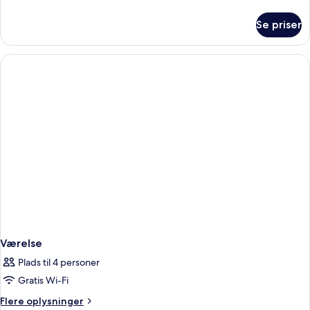
oplysninger
om
Se priser
Værelse
Værelse
Plads til 4 personer
Gratis Wi-Fi
Flere
Flere oplysninger