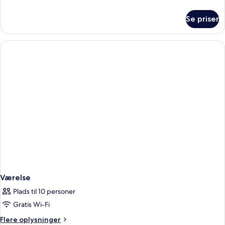
til
oplysninger
pool
om
Se priser
Standardværelse
-
udsigt
til
pool
Værelse
Plads til 10 personer
Gratis Wi-Fi
Flere
Flere oplysninger