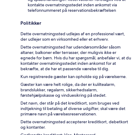
kontakte overnatningsstedet inden ankomst via
telefonnummeret på reservationsbekræftelsen
Politikker
Dette overnatningssted udlejes af en professionel vært,
der udlejer som en virksomhed eller et erhverv.
Dette overnatningssted har udendørsområder såsom
altaner, balkoner eller terrasser, der muligvis ikke er
egnede for børn. Hvis du har spørgsmål, anbefaler vi, at du
kontakter overnatningsstedet inden ankomst for at
bekræfte, at de har et passende værelse til dig.
Kun registrerede gæster kan opholde sig på værelserne.
Gæster kan være helt rolige, da der er kuliltealarm,
brandslukker, røgalarm, sikkerhedsalarm,
førstehjælpskasse og vinduesikring på stedet.
Det navn, der står på det kreditkort, som bruges ved
indtjekning til betaling af diverse udgifter, skal være det
primære navn på værelsesreservationen.
Dette overnatningssted accepterer kreditkort, debetkort
og kontanter.
Godkendte kreditkort: Visa, Mastercard