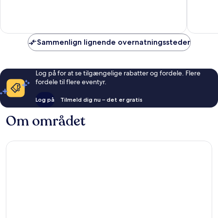
Fantastisk,
Fremrag
55
117
anmeldelser
anmelde
Sammenlign lignende overnatningssteder
Log på for at se tilgængelige rabatter og fordele. Flere
fordele til flere eventyr.
Log på
Tilmeld dig nu – det er gratis
Om området