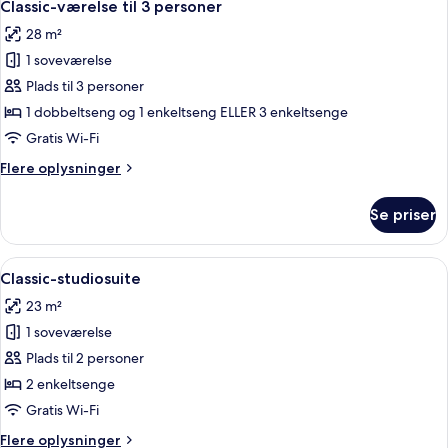
4
dobbeltseng
Classic-værelse til 3 personer
alle
eller
28 m²
2
billeder
enkeltsenge
1 soveværelse
af
Classic-
Plads til 3 personer
værelse
1 dobbeltseng og 1 enkeltseng ELLER 3 enkeltsenge
til
Gratis Wi-Fi
3
Flere
Flere oplysninger
personer
oplysninger
om
Se priser
Classic-
værelse
til
Indlæs
Premium-sengetøj, pengeskab på værels
8
3
Classic-studiosuite
alle
personer
23 m²
billeder
1 soveværelse
af
Classic-
Plads til 2 personer
studiosuite
2 enkeltsenge
Gratis Wi-Fi
Flere
Flere oplysninger