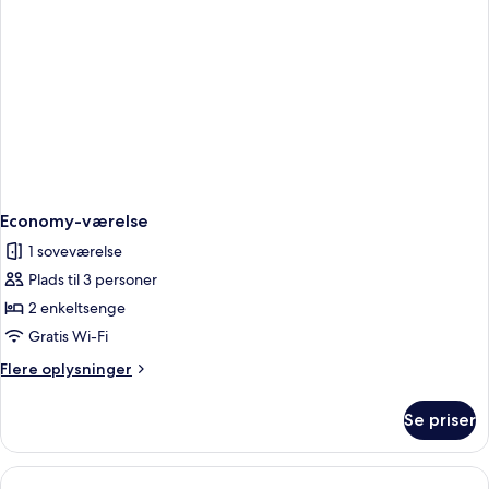
Economy-værelse
1 soveværelse
Plads til 3 personer
2 enkeltsenge
Gratis Wi-Fi
Flere
Flere oplysninger
oplysninger
om
Se priser
Economy-
værelse