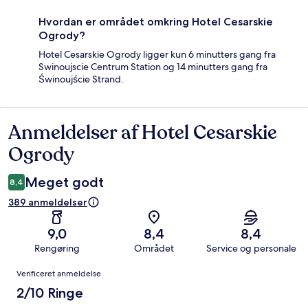
Hvordan er området omkring Hotel Cesarskie
Ogrody?
Hotel Cesarskie Ogrody ligger kun 6 minutters gang fra
Swinoujscie Centrum Station og 14 minutters gang fra
Świnoujście Strand.
Anmeldelser af Hotel Cesarskie
Anmeldelser
Ogrody
Meget godt
8,4
389 anmeldelser
9,0
8,4
8,4
Rengøring
Området
Service og personale
Anmeldelser
Verificeret anmeldelse
2/10 Ringe