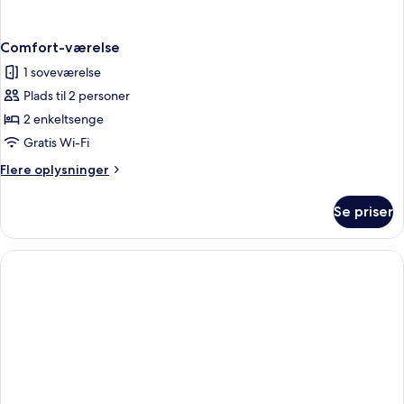
Comfort-værelse
1 soveværelse
Plads til 2 personer
2 enkeltsenge
Gratis Wi-Fi
Flere
Flere oplysninger
oplysninger
om
Se priser
Comfort-
værelse