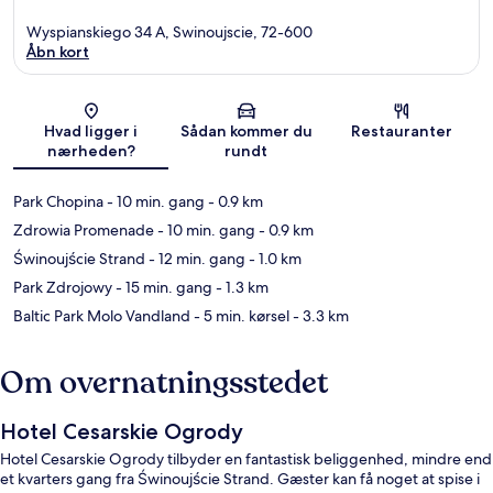
Wyspianskiego 34 A, Swinoujscie, 72-600
Åbn kort
Kort
Hvad ligger i
Sådan kommer du
Restauranter
nærheden?
rundt
Park Chopina
- 10 min. gang
- 0.9 km
Zdrowia Promenade
- 10 min. gang
- 0.9 km
Świnoujście Strand
- 12 min. gang
- 1.0 km
Park Zdrojowy
- 15 min. gang
- 1.3 km
Baltic Park Molo Vandland
- 5 min. kørsel
- 3.3 km
Om overnatningsstedet
Hotel Cesarskie Ogrody
Hotel Cesarskie Ogrody tilbyder en fantastisk beliggenhed, mindre end
et kvarters gang fra Świnoujście Strand. Gæster kan få noget at spise i