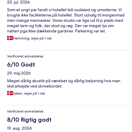
20. jul. 2026
Som et ungt par fandt vi hotellet lidt oudated og umoderne. Vi
brugte ikke faciliteterne på hotellet. Stort udvalg til morgenmad
men mange mennesker. Vores studio var lige ud til p plads med
meget larm og folk, der stod og røg. Der var meget lys om
natten pga ikke dækkende gardiner. Parkering var let.
Placeringen af hotellet var mellem by og promenade. Kort gå
Flemming, rejse på 1 nat
afstand til stranden/promenaden med meget liv.
Verificeret anmeldelse
6/10 Godt
29. maj 2026
Meget dårlig akustik på værelset og dårlig belysning hvis man
skal arbejde ved skrivebordet.
Søren, rejse på 1 nat
Verificeret anmeldelse
8/10 Rigtig godt
19. aug. 2024