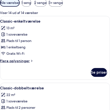
Tilgængelige
Alle værelser
1 seng
2 senge
3+ senge
filtre
for
Viser 14 ud af 14 værelser
værelser
Indlæs
Premium-sengetøj, pengeskab på værels
5
Classic-enkeltværelse
alle
13 m²
billeder
1 soveværelse
af
Classic-
Plads til 1 person
enkeltværelse
1 enkeltseng
Gratis Wi-Fi
Flere
Flere oplysninger
oplysninger
om
Se priser
Classic-
enkeltværelse
Indlæs
Et moderne soveværelse med en stor 
5
Classic-dobbeltværelse
alle
22 m²
billeder
1 soveværelse
af
Classic-
Plads til 2 personer