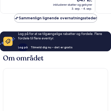
10,
10,
er
Fantastisk,
Fremrag
inkluderer skatter og gebyrer
847 kr.
3. sep. - 4. sep.
1.002
69
anmeldelser
anmelde
Sammenlign lignende overnatningssteder
Log på for at se tilgængelige rabatter og fordele. Flere
fordele til flere eventyr.
Log på
Tilmeld dig nu – det er gratis
Om området