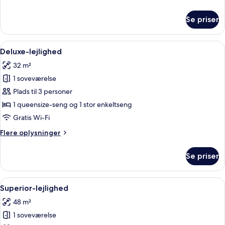
oplysninger
om
Se priser
Classic-
studiosuite
Indlæs
En moderne stue med sofa, spisebord 
4
Deluxe-lejlighed
alle
32 m²
billeder
1 soveværelse
af
Deluxe-
Plads til 3 personer
lejlighed
1 queensize-seng og 1 stor enkeltseng
Gratis Wi-Fi
Flere
Flere oplysninger
oplysninger
om
Se priser
Deluxe-
lejlighed
Indlæs
En pænt redt seng med hvide sengetøj
4
Superior-lejlighed
alle
48 m²
billeder
1 soveværelse
af