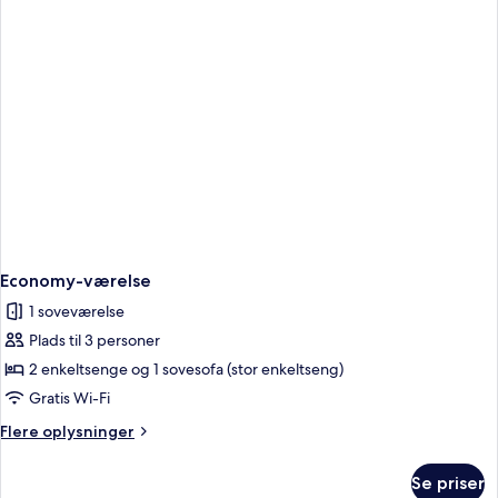
Economy-værelse
1 soveværelse
Plads til 3 personer
2 enkeltsenge og 1 sovesofa (stor enkeltseng)
Gratis Wi-Fi
Flere
Flere oplysninger
oplysninger
om
Se priser
Economy-