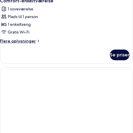
Comfort-enkeltværelse
1 soveværelse
Plads til 1 person
1 enkeltseng
Gratis Wi-Fi
Flere
Flere oplysninger
oplysninger
om
Se priser
Comfort-
enkeltværelse