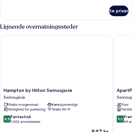
oplysninger
om
Se priser
Economy-
lejlighed
Lignende overnatningssteder
Hampton by Hilton Swinoujscie
ApartPar
Hampton
ApartPa
Hampton by Hilton Swinoujscie
ApartP
by
by
Swinoujscie
Swinouj
Hilton
Baltic
Gratis morgenmad
Kæledyrsvenligt
Pool
Swinoujscie
Home
Mulighed for parkering
Gratis Wi-Fi
Facilit
Swinoujscie
Swinouj
8.8
9.0
Fantastisk
Fre
8,8
9,0
ud
ud
1.002 anmeldelser
69 a
af
af
Prisen
847 kr.