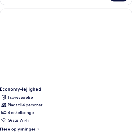
værelse
Economy-lejlighed
1 soveværelse
Plads til 4 personer
4 enkeltsenge
Gratis Wi-Fi
Flere
Flere oplysninger