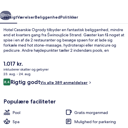
rige
Næste
117+
Oversigt
Værelser
Beliggenhed
Politikker
Hotel Cesarskie Ogrody tilbyder en fantastisk beliggenhed, mindre
end et kvarters gang fra Świnoujście Strand. Gæster kan få noget at
spise i en af de 2 restauranter og besøge spaen for at lade sig
forkæle med hot stone-massage, hydroterapi eller manicure og
pedicure. Andre højdepunkter tæller 2 indendørs pools, en
bar/lounge og et boblebad.
Den
1.017 kr.
nuværende
inkluderer skatter og gebyrer
pris
23. aug. - 24. aug.
2 indendørs pools
er
Anmeldelser
Rigtig godt
8,4
Vis alle 389 anmeldelser
1.017 kr.
8,4 ud af 10.
Populære faciliteter
Pool
Gratis morgenmad
Spa
Mulighed for parkering