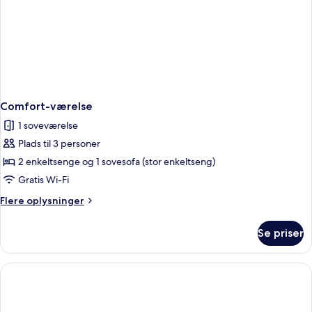
Comfort-værelse
1 soveværelse
Plads til 3 personer
2 enkeltsenge og 1 sovesofa (stor enkeltseng)
Gratis Wi-Fi
Flere
Flere oplysninger
oplysninger
om
Se priser
Comfort-
værelse