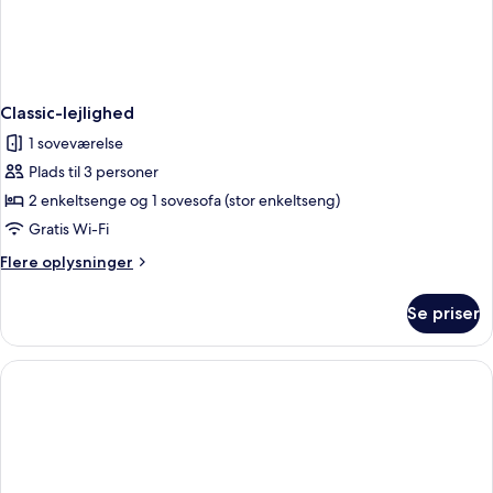
Classic-lejlighed
1 soveværelse
Plads til 3 personer
2 enkeltsenge og 1 sovesofa (stor enkeltseng)
Gratis Wi-Fi
Flere
Flere oplysninger
oplysninger
om
Se priser
Classic-
lejlighed