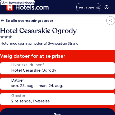
Gå til hovedsektionen
Hent appen
Se alle overnatningssteder
Hotel Cesarskie Ogrody
3.0-
stjernet
Hotel med spa i nærheden af Świnoujście Strand
overnatningssted
Vælg datoer for at se priser
Hvor skal du hen?
Datoer
Gæster
Søg