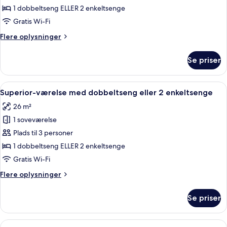
dobbeltværelse
1 dobbeltseng ELLER 2 enkeltsenge
Gratis Wi-Fi
Flere
Flere oplysninger
oplysninger
om
Se priser
Classic-
dobbeltværelse
Indlæs
Et hotelværelse med to senge, et skrive
4
Superior-værelse med dobbeltseng eller 2 enkeltsenge
alle
26 m²
billeder
1 soveværelse
af
Superior-
Plads til 3 personer
værelse
1 dobbeltseng ELLER 2 enkeltsenge
med
Gratis Wi-Fi
dobbeltseng
Flere
Flere oplysninger
eller
oplysninger
2
om
Se priser
Superior-
enkeltsenge
værelse
med
Indlæs
Et hotelværelse med skrivebord, to sto