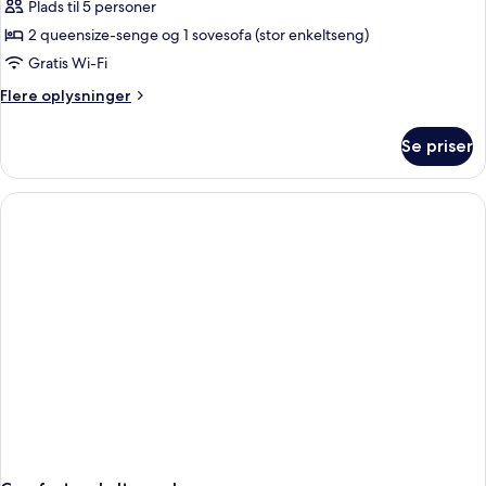
Superior-
Plads til 5 personer
lejlighed
2 queensize-senge og 1 sovesofa (stor enkeltseng)
Gratis Wi-Fi
Flere
Flere oplysninger
oplysninger
om
Se priser
Superior-
lejlighed