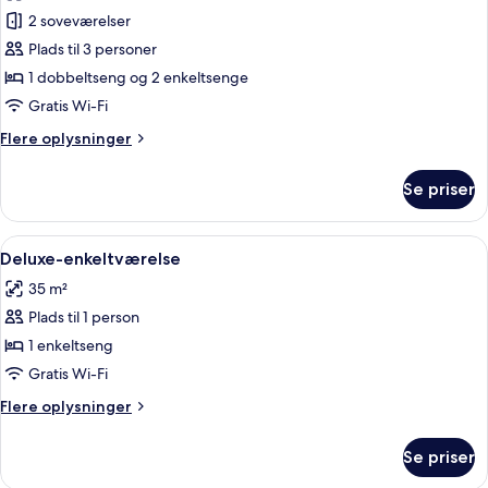
billeder
2 soveværelser
af
Familiedupleks
Plads til 3 personer
-
1 dobbeltseng og 2 enkeltsenge
boblebad
Gratis Wi-Fi
Flere
Flere oplysninger
oplysninger
om
Se priser
Familiedupleks
-
boblebad
Indlæs
Gratis minibar, pengeskab på værelset,
9
Deluxe-enkeltværelse
alle
35 m²
billeder
Plads til 1 person
af
Deluxe-
1 enkeltseng
enkeltværelse
Gratis Wi-Fi
Flere
Flere oplysninger
oplysninger
om
Se priser
Deluxe-
enkeltværelse