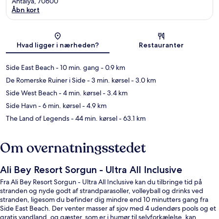
Antalya, 70600
Åbn kort
Kort
Hvad ligger i nærheden?
Restauranter
Side East Beach
- 10 min. gang
- 0.9 km
De Romerske Ruiner i Side
- 3 min. kørsel
- 3.0 km
Side West Beach
- 4 min. kørsel
- 3.4 km
Side Havn
- 6 min. kørsel
- 4.9 km
The Land of Legends
- 44 min. kørsel
- 63.1 km
Om overnatningsstedet
Ali Bey Resort Sorgun - Ultra All Inclusive
Fra Ali Bey Resort Sorgun - Ultra All Inclusive kan du tilbringe tid på
stranden og nyde godt af strandparasoller, volleyball og drinks ved
stranden, ligesom du befinder dig mindre end 10 minutters gang fra
Side East Beach. Der venter masser af sjov med 4 udendørs pools og et
gratis vandland, og gæster, som er i humør til selvforkælelse, kan