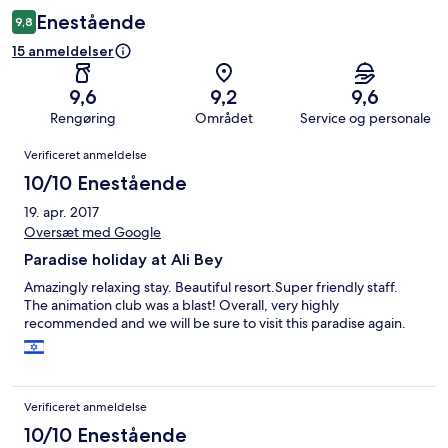
Enestående
9,8
15 anmeldelser
9,6
9,2
9,6
Rengøring
Området
Service og personale
Anmeldelser
Verificeret anmeldelse
10/10 Enestående
19. apr. 2017
Oversæt med Google
Paradise holiday at Ali Bey
Amazingly relaxing stay. Beautiful resort.Super friendly staff.
The animation club was a blast! Overall, very highly
recommended and we will be sure to visit this paradise again.
Verificeret anmeldelse
10/10 Enestående