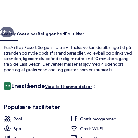
Sorgun
-
Ultra
rige
Næste
All
216+
Oversigt
Værelser
Beliggenhed
Politikker
Inclusive
Fra Ali Bey Resort Sorgun - Ultra All Inclusive kan du tilbringe tid på
stranden og nyde godt af strandparasoller, volleyball og drinks ved
stranden, ligesom du befinder dig mindre end 10 minutters gang
fra Side East Beach. Der venter masser af sjov med 4 udendørs
pools og et gratis vandland, og gæster, som er i humør til
selvforkælelse, kan besøge spaen for at nyde godt af deep tissue-
massage, body wrap-behandlinger og ayurvediske behandlinger.
Anmeldelser
Enestående
Spisemulighederne tæller 5 restauranter, og de 3 barer ved poolen
9,8
Vis alle 15 anmeldelser
9,8 ud af 10.
er gode steder at nyde en kølig drink. Andre højdepunkter på dette
overnatningssted med luksusfaciliteter omfatter 2 barer/lounger,
Udsigt fra overnatningsstedet
en natklub og en gratis børneklub.
Populære faciliteter
Pool
Gratis morgenmad
Spa
Gratis Wi-Fi