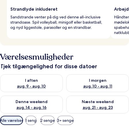
Strandlyde inkluderet
Arbejd
Sandstrande venter på dig ved denne all-inclusive
Håndter
strandoase. Spil volleyball, minigolf eller basketball,
mødeloka
og nyd liggestole, parasoller og en strandbar.
spabehan
natklub
Værelsesmuligheder
Tjek tilgængelighed for disse datoer
Tjek tilgængelighed for i aften aug. 9 - aug. 10
Tjek tilgængelighed for i morg
I aften
I morgen
aug. 9 - aug. 10
aug. 10 - aug. 11
Tjek tilgængelighed for denne weekend aug. 14 - aug. 16
Tjek tilgængelighed for næste
Denne weekend
Næste weekend
aug. 14 - aug. 16
aug. 21 - aug. 23
Tilgængelige
Alle værelser
1 seng
2 senge
3+ senge
filtre