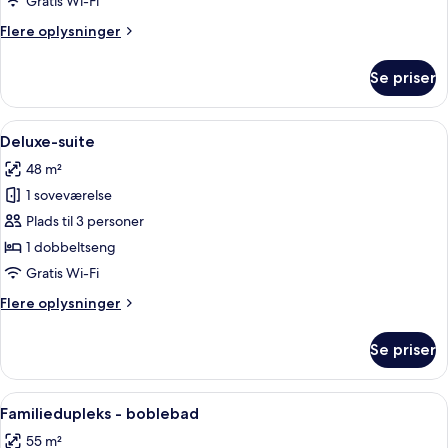
Gratis Wi-Fi
Flere
Flere oplysninger
oplysninger
om
Se priser
Familiesuite
-
boblebad
Indlæs
Deluxe-suite | Gratis minibar, pengesk
5
Deluxe-suite
alle
48 m²
billeder
1 soveværelse
af
Deluxe-
Plads til 3 personer
suite
1 dobbeltseng
Gratis Wi-Fi
Flere
Flere oplysninger
oplysninger
om
Se priser
Deluxe-
suite
Indlæs
Familiedupleks - boblebad | Gratis min
4
Familiedupleks - boblebad
alle
55 m²