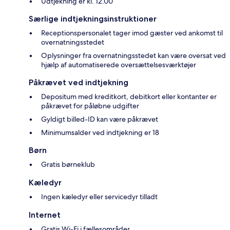
Udtjekning er kl. 12.00
Særlige indtjekningsinstruktioner
Receptionspersonalet tager imod gæster ved ankomst til
overnatningsstedet
Oplysninger fra overnatningsstedet kan være oversat ved
hjælp af automatiserede oversættelsesværktøjer
Påkrævet ved indtjekning
Depositum med kreditkort, debitkort eller kontanter er
påkrævet for påløbne udgifter
Gyldigt billed-ID kan være påkrævet
Minimumsalder ved indtjekning er 18
Børn
Gratis børneklub
Kæledyr
Ingen kæledyr eller servicedyr tilladt
Internet
Gratis Wi-Fi i fællesområder