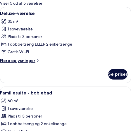
for
Viser 5 ud af 5 værelser
værelser
Indlæs
Gratis minibar, pengeskab på værelset,
9
Deluxe-værelse
alle
35 m²
billeder
1 soveværelse
af
Deluxe-
Plads til 3 personer
værelse
1 dobbeltseng ELLER 2 enkeltsenge
Gratis Wi-Fi
Flere
Flere oplysninger
oplysninger
om
Se priser
Deluxe-
værelse
Indlæs
Familiesuite - boblebad | Gratis minib
7
Familiesuite - boblebad
alle
60 m²
billeder
1 soveværelse
af
Familiesuite
Plads til 3 personer
-
1 dobbeltseng og 2 enkeltsenge
boblebad