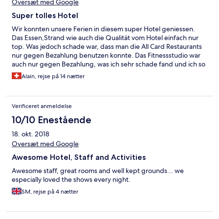
Oversæt med Google
Super tolles Hotel
Wir konnten unsere Ferien in diesem super Hotel geniessen.
Das Essen,Strand wie auch die Qualität vom Hotel einfach nur
top. Was jedoch schade war, dass man die All Card Restaurants
nur gegen Bezahlung benutzen konnte. Das Fitnessstudio war
auch nur gegen Bezahlung, was ich sehr schade fand und ich so
in einem solchen top Hotel noch nie erlebt habe. Aber das sind
Alain, rejse på 14 nætter
schon die einzigen zwei Sachen die uns gestört haben.
Verificeret anmeldelse
10/10 Enestående
18. okt. 2018
Oversæt med Google
Awesome Hotel, Staff and Activities
Awesome staff, great rooms and well kept grounds... we
especially loved the shows every night.
SM, rejse på 4 nætter