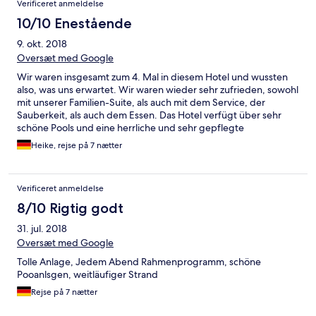
Verificeret anmeldelse
10/10 Enestående
9. okt. 2018
Oversæt med Google
Wir waren insgesamt zum 4. Mal in diesem Hotel und wussten
also, was uns erwartet. Wir waren wieder sehr zufrieden, sowohl
mit unserer Familien-Suite, als auch mit dem Service, der
Sauberkeit, als auch dem Essen. Das Hotel verfügt über sehr
schöne Pools und eine herrliche und sehr gepflegte
Gartenanlage. Das Ambiente begeistert, da man immer wieder
Heike, rejse på 7 nætter
auf "Kleinigkeiten" stößt, die dieses Hotel von anderen Anlagen
abhebt. So sind in den "öffentlichen" Toiletten an den Pools
oder Retaurants beispielsweise echte Pflanzen als Deko
Verificeret anmeldelse
aufgestellt oder es werden in den Nachmittagsstunden am Pool
gefrorene Lavendeltücher zur Abkühlung ausgereicht. Einziges
8/10 Rigtig godt
Manko ist, dass man das Fitness-Center nur gegen Gebühr
31. jul. 2018
nutzen kann. Das Hotel ist uneingeschränkt zu empfehlen. Dies
hatten wir bereits im Vorab gegenüber Freunden getan, die bei
Oversæt med Google
unserem letzten Aufenthalt ebenfalls mit dort waren.
Tolle Anlage, Jedem Abend Rahmenprogramm, schöne
Pooanlsgen, weitläufiger Strand
Rejse på 7 nætter