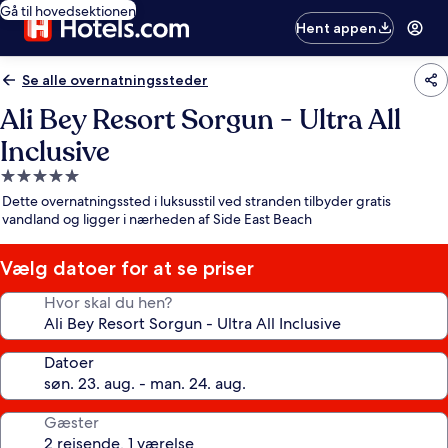
Gå til hovedsektionen
Hent appen
Se alle overnatningssteder
Ali Bey Resort Sorgun - Ultra All
Inclusive
5.0-
stjernet
Dette overnatningssted i luksusstil ved stranden tilbyder gratis
overnatningssted
vandland og ligger i nærheden af Side East Beach
Vælg datoer for at se priser
Hvor skal du hen?
Datoer
Gæster