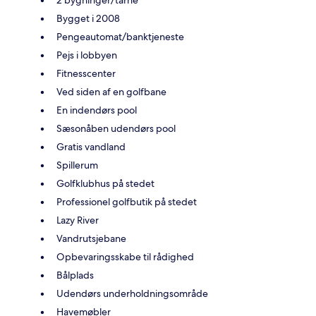
2 bygninger/tårne
Bygget i 2008
Pengeautomat/banktjeneste
Pejs i lobbyen
Fitnesscenter
Ved siden af en golfbane
En indendørs pool
Sæsonåben udendørs pool
Gratis vandland
Spillerum
Golfklubhus på stedet
Professionel golfbutik på stedet
Lazy River
Vandrutsjebane
Opbevaringsskabe til rådighed
Bålplads
Udendørs underholdningsområde
Havemøbler