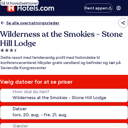
Gå til hovedsektionen
Hent appen
Se alle overnatningssteder
Wilderness at the Smokies - Stone
Hill Lodge
3.5-
stjernet
Dette resort med familievenlig profil med forbindelse til
overnatningssted
konferencecenteret tilbyder gratis vandland og befinder sig tæt på
Sevierville Kongrescenter
Vælg datoer for at se priser
Hvor skal du hen?
Datoer
Gæster