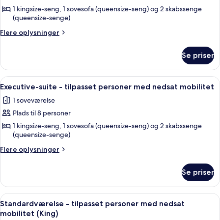
Executive-
1 kingsize-seng, 1 sovesofa (queensize-seng) og 2 skabssenge
(queensize-senge)
suite
Flere
Flere oplysninger
oplysninger
om
Se priser
Executive-
suite
Indlæs
Pengeskab på værelset, strygejern/st
6
Executive-suite - tilpasset personer med nedsat mobilitet
alle
1 soveværelse
billeder
Plads til 8 personer
af
Executive-
1 kingsize-seng, 1 sovesofa (queensize-seng) og 2 skabssenge
(queensize-senge)
suite
-
Flere
Flere oplysninger
oplysninger
tilpasset
om
personer
Se priser
Executive-
med
suite
nedsat
-
Indlæs
Et hotelværelse med en stor seng, et s
3
tilpasset
Standardværelse - tilpasset personer med nedsat
mobilitet
alle
personer
mobilitet (King)
med