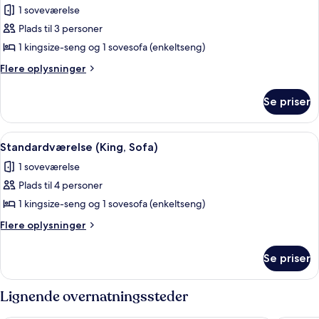
billeder
1 soveværelse
nedsat
af
mobilitet
Plads til 3 personer
Standardværelse
1 kingsize-seng og 1 sovesofa (enkeltseng)
-
tilpasset
Flere
Flere oplysninger
oplysninger
personer
om
med
Se priser
Standardværelse
nedsat
-
mobilitet
tilpasset
Indlæs
Standardværelse (King, Sofa) | Penges
3
personer
(King)
Standardværelse (King, Sofa)
alle
med
1 soveværelse
nedsat
billeder
mobilitet
Plads til 4 personer
af
(King)
Standardværelse
1 kingsize-seng og 1 sovesofa (enkeltseng)
(King,
Flere
Flere oplysninger
Sofa)
oplysninger
om
Se priser
Standardværelse
(King,
Sofa)
Lignende overnatningssteder