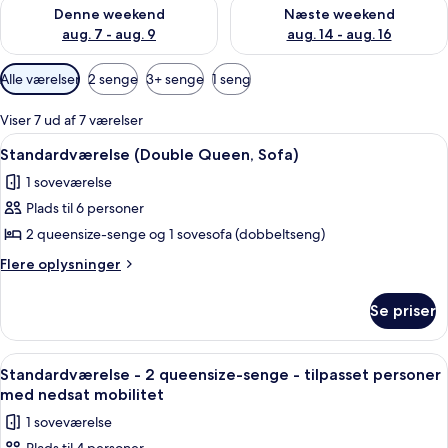
Tjek tilgængelighed for denne weekend aug. 7 - aug. 9
Tjek tilgængelighed for næste
Denne weekend
Næste weekend
aug. 7 - aug. 9
aug. 14 - aug. 16
Tilgængelige
Alle værelser
2 senge
3+ senge
1 seng
filtre
for
Viser 7 ud af 7 værelser
værelser
Indlæs
Et hotelværelse med to senge, et fjer
5
Standardværelse (Double Queen, Sofa)
alle
1 soveværelse
billeder
Plads til 6 personer
af
Standardværelse
2 queensize-senge og 1 sovesofa (dobbeltseng)
(Double
Flere
Flere oplysninger
Queen,
oplysninger
om
Sofa)
Se priser
Standardværelse
(Double
Queen,
Indlæs
Pengeskab på værelset, strygejern/st
3
Sofa)
Standardværelse - 2 queensize-senge - tilpasset personer
alle
med nedsat mobilitet
billeder
1 soveværelse
af