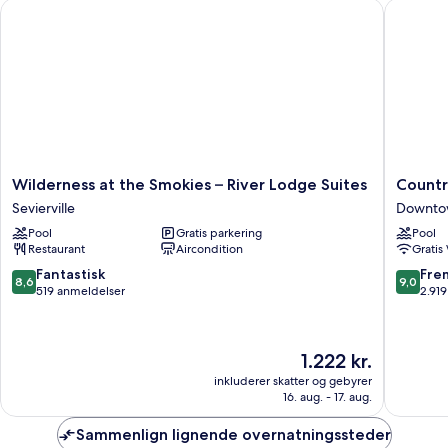
Wilderness at the Smokies – River Lodge Suites
Country 
Wilderness
Country
Wilderness at the Smokies – River Lodge Suites
Countr
at
Cascade
Sevierville
Downtow
the
Waterpa
Pool
Gratis parkering
Pool
Smokies
Resort
Restaurant
Aircondition
Gratis
–
Downto
River
Pigeon
8.6
9.0
Fantastisk
Fre
8,6
9,0
Lodge
Forge
ud
ud
519 anmeldelser
2.91
Suites
af
af
Sevierville
10,
10,
Fantastisk,
Fremrag
Prisen
1.222 kr.
519
2.919
er
anmeldelser
anmelde
inkluderer skatter og gebyrer
1.222 kr.
16. aug. - 17. aug.
Sammenlign lignende overnatningssteder