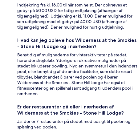
Indtjekning fra kl. 16.00 til når som helst. Der opkræves et
gebyr på 50.00 USD for tidlig indtjekning (afhænger af
tilgængelighed). Udtjekning er kl. 11.00. Der er mulighed for
sen udtjekning mod et gebyr på 40.00 USD (afhænger af
tilgængelighed). Der er mulighed for hurtig udtjekning.
Hvad kan jeg opleve hos Wilderness at the Smokies
- Stone Hill Lodge og i nærheden?
Benyt dig af mulighederne for vinteraktiviteter på stedet,
herunder skøjteløb. Yderligere rekreative muligheder på
stedet inkluderer bowling. Nyd en svømmetur i den indendørs
pool, eller benyt dig af de andre faciliteter, som dette resort
tilbyder, blandt andet 3 barer ved poolen og 4 barer.
Wilderness at the Smokies - Stone Hill Lodge har også et
fitnesscenter og en spillehal samt adgang til udendørs pool i
nærheden.
Er der restauranter på eller i nærheden af
Wilderness at the Smokies - Stone Hill Lodge?
Ja, der er 7 restauranter på stedet med udsigt til poolen og
spisning ved poolen.