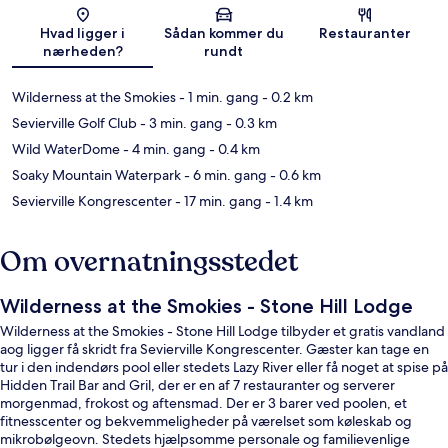
Kort
Hvad ligger i
Sådan kommer du
Restauranter
nærheden?
rundt
Wilderness at the Smokies
- 1 min. gang
- 0.2 km
Sevierville Golf Club
- 3 min. gang
- 0.3 km
Wild WaterDome
- 4 min. gang
- 0.4 km
Soaky Mountain Waterpark
- 6 min. gang
- 0.6 km
Sevierville Kongrescenter
- 17 min. gang
- 1.4 km
Om overnatningsstedet
Wilderness at the Smokies - Stone Hill Lodge
Wilderness at the Smokies - Stone Hill Lodge tilbyder et gratis vandland
aog ligger få skridt fra Sevierville Kongrescenter. Gæster kan tage en
tur i den indendørs pool eller stedets Lazy River eller få noget at spise på
Hidden Trail Bar and Gril, der er en af 7 restauranter og serverer
morgenmad, frokost og aftensmad. Der er 3 barer ved poolen, et
fitnesscenter og bekvemmeligheder på værelset som køleskab og
mikrobølgeovn. Stedets hjælpsomme personale og familievenlige