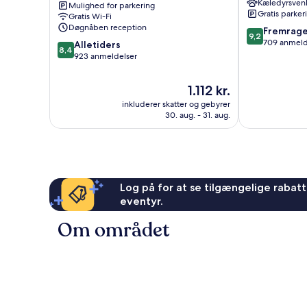
Kæledyrsvenl
Mulighed for parkering
-
Gratis parker
Gratis Wi-Fi
Vieux
Døgnåben reception
9.2
Fremrag
Port
9,2
ud
709 anmeld
8.4
Honfleur
Alletiders
8,4
af
ud
923 anmeldelser
10,
af
Fremragende
10,
Prisen
1.112 kr.
709
Alletiders,
er
anmeldelser
inkluderer skatter og gebyrer
923
1.112 kr.
30. aug. - 31. aug.
anmeldelser
Log på for at se tilgængelige rabatte
eventyr.
Om området