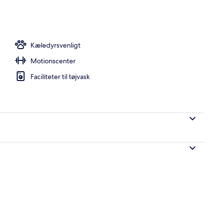
um til par, hot stone-massage, deep tissue-massage
Kæledyrsvenligt
Motionscenter
Faciliteter til tøjvask