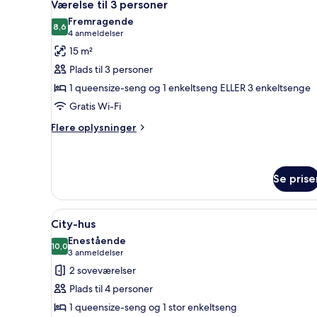
4
Værelse til 3 personer
alle
Fremragende
billeder
8,6
8,6 ud af 10
(4
4 anmeldelser
af
anmeldelser)
15 m²
Værelse
Plads til 3 personer
til
1 queensize-seng og 1 enkeltseng ELLER 3 enkeltsenge
3
Gratis Wi-Fi
personer
Flere
Flere oplysninger
oplysninger
om
Værelse
til
Se prise
3
personer
Indlæs
City-hus | Lydisolering, gratis 
6
City-hus
alle
Enestående
billeder
10,0
10,0 ud af 10
(3
3 anmeldelser
af
anmeldelser)
2 soveværelser
City-
Plads til 4 personer
hus
1 queensize-seng og 1 stor enkeltseng