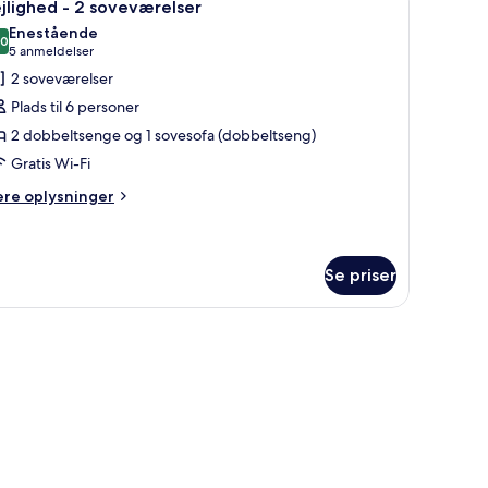
6
jlighed - 2 soveværelser
le
Enestående
illeder
,0
10,0 ud af 10
(5
5 anmeldelser
f
anmeldelser)
2 soveværelser
ejlighed
Plads til 6 personer
2 dobbeltsenge og 1 sovesofa (dobbeltseng)
Gratis Wi-Fi
oveværelser
ere
ere oplysninger
lysninger
m
jlighed
Se priser
veværelser
krivebord med stol, et fjernsyn og et vindue med gardiner.