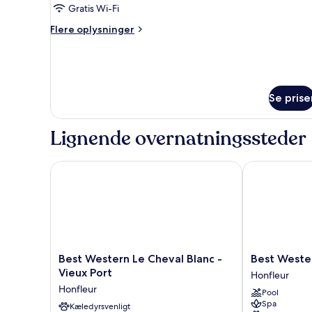
Gratis Wi-Fi
Flere
Flere oplysninger
oplysninger
om
City-
hus
Se prise
Lignende overnatningssteder
Best Western Le Cheval Blanc - Vieux Port
Best Western
Best
Best
Best Western Le Cheval Blanc -
Best Weste
Western
Western
Vieux Port
Honfleur
Le
Eden
Honfleur
Pool
Cheval
Spa
Spa
Blanc
Kæledyrsvenligt
Honfleur