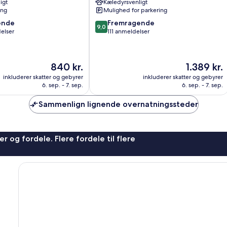
igt
Kæledyrsvenligt
ing
Mulighed for parkering
9.0
ende
Fremragende
9,0
ud
elser
111 anmeldelser
af
10,
,
Fremragende,
Prisen
Prisen
840 kr.
1.389 kr.
111
er
er
anmeldelser
inkluderer skatter og gebyrer
inkluderer skatter og gebyrer
840 kr.
1.389 kr.
6. sep. - 7. sep.
6. sep. - 7. sep.
Sammenlign lignende overnatningssteder
r og fordele. Flere fordele til flere