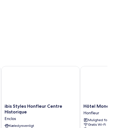
ibis Styles Honfleur Centre Historique
Hôtel Monet
ibis
Hôtel
ibis Styles Honfleur Centre
Hôtel Monet
Styles
Monet
Historique
Honfleur
Honfleur
Honfleur
Enclos
Mulighed for parkering
Centre
Gratis Wi-Fi
Historique
Kæledyrsvenligt