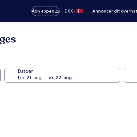
•
Åbn appen
DKK
Annoncér dit overna
oges
Datoer