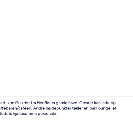
Reception
hed, kun få skridt fra Honfleurs gamle havn. Gæster kan lade sig
affebaren/caféen. Andre højdepunkter tæller en bar/lounge, et
 stedets hjælpsomme personale.
Morgenmadsb