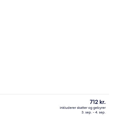
Udendørsområde
Den
712 kr.
nuværende
inkluderer skatter og gebyrer
pris
3. sep. - 4. sep.
uffet hver dag mod et gebyr
Standard-dobbeltværelse | Lydisolerin
er
712 kr.