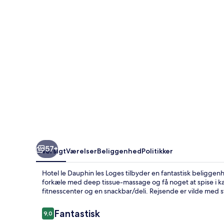
Loges
57+
Oversigt
Værelser
Beliggenhed
Politikker
Hotel le Dauphin les Loges tilbyder en fantastisk beliggen
forkæle med deep tissue-massage og få noget at spise i k
fitnesscenter og en snackbar/deli. Rejsende er vilde med
Anmeldelser
Fantastisk
9,0
9,0 ud af 10.