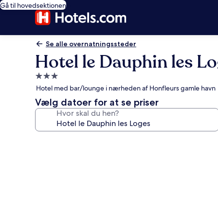
Gå til hovedsektionen
Se alle overnatningssteder
Hotel le Dauphin les L
3.0-
stjernet
Hotel med bar/lounge i nærheden af Honfleurs gamle havn
overnatningssted
Vælg datoer for at se priser
Hvor skal du hen?
Billedgalleri
for
Hotel
le
Dauphin
les