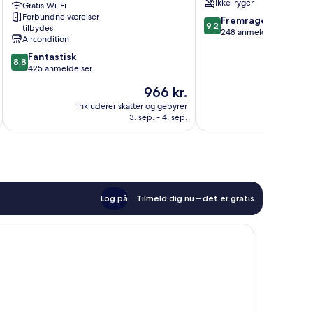
Ikke-ryger
Gratis Wi-Fi
Enclos
Forbundne værelser
9.2
Fremragende
9,2
tilbydes
ud
248 anmeldelser
Aircondition
af
8.8
Fantastisk
10,
8,8
ud
425 anmeldelser
Fremragende,
af
248
Prisen
966 kr.
10,
anmeldelser
er
Fantastisk,
inkluderer skatter og gebyrer
inkluderer 
966 kr.
3. sep. - 4. sep.
425
anmeldelser
Log på
Tilmeld dig nu – det er gratis