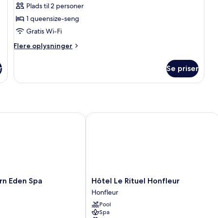
Plads til 2 personer
1 queensize-seng
Gratis Wi-Fi
Flere
Flere oplysninger
oplysninger
om
r
Se priser
City-
værelse
 Eden Spa
Hôtel Le Rituel Honfleur
Hôtel
rn Eden Spa
Hôtel Le Rituel Honfleur
Le
Honfleur
Rituel
Pool
Honfleur
Spa
Honfleur