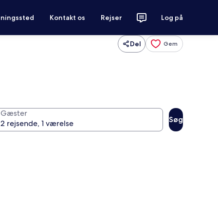
tningssted
Kontakt os
Rejser
Log på
Del
Gem
Gæster
Søg