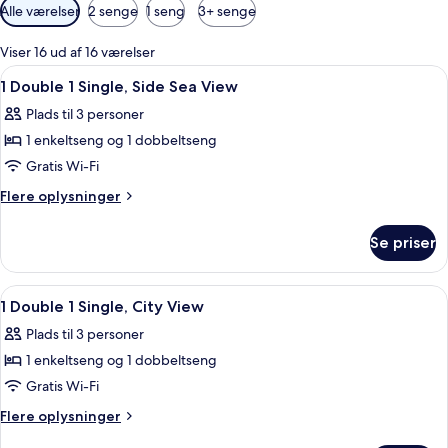
Tilgængelige
Alle værelser
2 senge
1 seng
3+ senge
filtre
for
Viser 16 ud af 16 værelser
værelser
Indlæs
Et hotelværelse med to senge, et skriv
11
1 Double 1 Single, Side Sea View
alle
Plads til 3 personer
billeder
1 enkeltseng og 1 dobbeltseng
af
1
Gratis Wi-Fi
Double
Flere
Flere oplysninger
1
oplysninger
om
Single,
Se priser
1
Side
Double
Sea
1
Indlæs
Et hotelværelse med to senge, et skri
9
View
Single,
1 Double 1 Single, City View
alle
Side
Plads til 3 personer
Sea
billeder
View
1 enkeltseng og 1 dobbeltseng
af
1
Gratis Wi-Fi
Double
Flere
Flere oplysninger
1
oplysninger