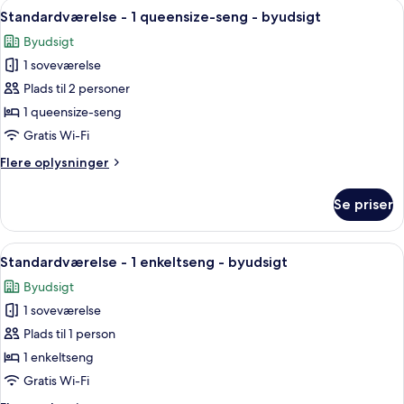
Indlæs
Et hotelværelse med en stor seng, et s
futons)
6
flere
Standardværelse - 1 queensize-seng - byudsigt
alle
senge
Byudsigt
-
billeder
byudsigt
1 soveværelse
af
(2
Standardværelse
Plads til 2 personer
Japanese
-
futons)
1 queensize-seng
1
Gratis Wi-Fi
queensize-
Flere
Flere oplysninger
seng
oplysninger
-
om
Se priser
Standardværelse
byudsigt
-
1
Indlæs
Et hotelværelse med en seng, en stol, 
2
queensize-
Standardværelse - 1 enkeltseng - byudsigt
alle
seng
Byudsigt
-
billeder
byudsigt
1 soveværelse
af
Standardværelse
Plads til 1 person
-
1 enkeltseng
1
Gratis Wi-Fi
enkeltseng