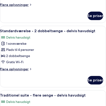
senge
Flere
Flere oplysninger
-
oplysninger
delvis
om
Se priser
Suite
havudsigt
-
flere
Indlæs
Et hotelværelse med seng, natbord, l
5
senge
Standardværelse - 2 dobbeltsenge - delvis havudsigt
alle
-
Delvis havudsigt
delvis
billeder
havudsigt
1 soveværelse
af
Standardværelse
Plads til 4 personer
-
2 dobbeltsenge
2
Gratis Wi-Fi
dobbeltsenge
Flere
Flere oplysninger
-
oplysninger
delvis
om
Se priser
Standardværelse
havudsigt
-
2
Indlæs
Et moderne hotelværelse med et stort 
5
dobbeltsenge
Traditionel suite - flere senge - delvis havudsigt
alle
-
Delvis havudsigt
delvis
billeder