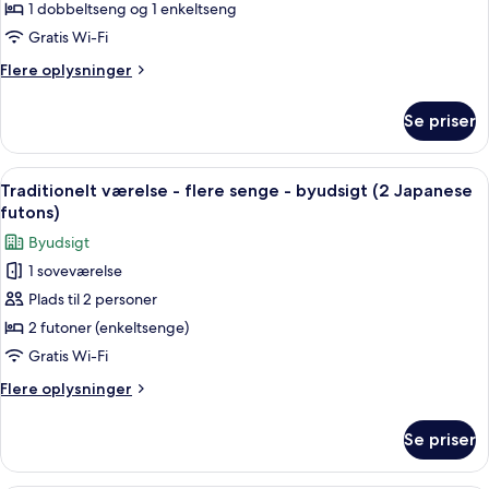
-
1 dobbeltseng og 1 enkeltseng
flere
Gratis Wi-Fi
senge
Flere
Flere oplysninger
-
oplysninger
byudsigt
om
Se priser
Standardværelse
-
flere
Indlæs
Et moderne hotelværelse med trægulv,
2
senge
Traditionelt værelse - flere senge - byudsigt (2 Japanese
alle
-
futons)
byudsigt
billeder
Byudsigt
af
1 soveværelse
Traditionelt
Plads til 2 personer
værelse
-
2 futoner (enkeltsenge)
flere
Gratis Wi-Fi
senge
Flere
Flere oplysninger
-
oplysninger
byudsigt
om
Se priser
Traditionelt
(2
værelse
Japanese
-