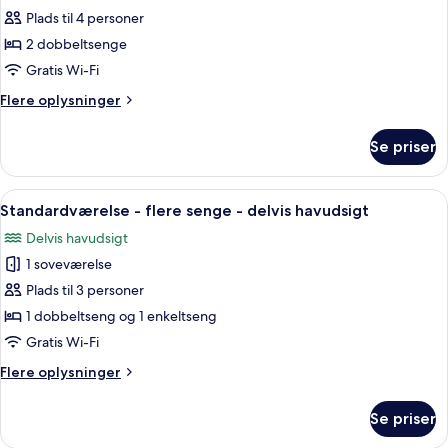
Standardværelse
Plads til 4 personer
-
2 dobbeltsenge
2
Gratis Wi-Fi
dobbeltsenge
Flere
Flere oplysninger
-
oplysninger
byudsigt
om
Se priser
Standardværelse
-
2
Indlæs
Et hotelværelse med en stor seng, et s
2
dobbeltsenge
Standardværelse - flere senge - delvis havudsigt
alle
-
Delvis havudsigt
byudsigt
billeder
1 soveværelse
af
Standardværelse
Plads til 3 personer
-
1 dobbeltseng og 1 enkeltseng
flere
Gratis Wi-Fi
senge
Flere
Flere oplysninger
-
oplysninger
delvis
om
Se priser
Standardværelse
havudsigt
-