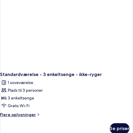
View
Standardværelse - 3 enkeltsenge - ikke-ryger
1 soveværelse
Plads til 3 personer
3 enkeltsenge
Gratis Wi-Fi
Flere
Flere oplysninger
oplysninger
om
Se priser
Standardværelse