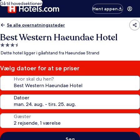
Gå til hovedsektionen
Hent appen
Se alle overnatningssteder
Best Western Haeundae Hotel
3.5-
stjernet
Dette hotel ligger i gåafstand fra Haeundae Strand
overnatningssted
Vælg datoer for at se priser
Hvor skal du hen?
Datoer
Gæster
Søg