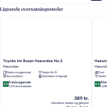
-
3
Lignende overnatningssteder
enkeltsenge
-
Toyoko Inn Busan Haeundae No.2
Haeundae
ikke-
ryger
Toyoko
Haeund
Toyoko Inn Busan Haeundae No.2
Haeund
Inn
Seaclou
Haeundae
Haeund
Busan
Hotel
Gratis morgenmad
Gratis Wi-Fi
Pool
Haeundae
Residen
Aircondition
Faciliteter til tøjvask
Gratis
No.2
Haeund
Haeundae
9.0
8.4
Fremragende
Alle
9,0
8,4
ud
ud
1.214 anmeldelser
1.05
af
af
10,
10,
Prisen
389 kr.
Fremragende,
Alletider
er
inkluderer skatter og gebyrer
1.214
1.058
389 kr.
30. aug. - 31. aug.