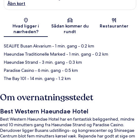
Åbn kort
Kort
Hvad ligger i
Sådan kommer du
Restauranter
nærheden?
rundt
SEALIFE Busan Akvarium
- 1 min. gang
- 0.2 km
Haeundae Traditionelle Marked
- 1 min. gang
- 0.2 km
Haeundae Strand
- 3 min. gang
- 0.3 km
Paradise Casino
- 6 min. gang
- 0.5 km
The Bay 101
- 14 min. gang
- 1.2 km
Om overnatningsstedet
Best Western Haeundae Hotel
Best Western Haeundae Hotel har en fantastisk beliggenhed, mindre
end 10 minutters gang fra Haeundae Strand og Paradise Casino.
Derudover ligger Busans udstillings- og kongrescenter og Shinsegae
Centrum blot fem minutters kørsel væk. Rejsende har godt at sige om