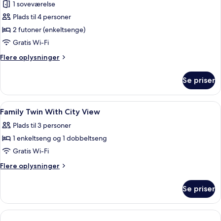
havudsigt
1 soveværelse
af
Traditionel
Plads til 4 personer
suite
2 futoner (enkeltsenge)
-
Gratis Wi-Fi
flere
Flere
Flere oplysninger
senge
oplysninger
-
om
Se priser
Traditionel
delvis
suite
havudsigt
-
Indlæs
Badeværelse | Bruser, hårtørrer, hje
1
flere
Family Twin With City View
alle
senge
Plads til 3 personer
-
billeder
delvis
1 enkeltseng og 1 dobbeltseng
af
havudsigt
Family
Gratis Wi-Fi
Twin
Flere
Flere oplysninger
With
oplysninger
om
City
Se priser
Family
View
Twin
With
City