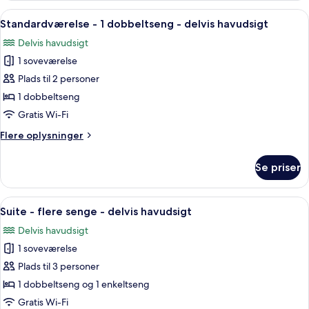
flere
Indlæs
Et hotelværelse med en seng, en stol, 
2
senge
Standardværelse - 1 dobbeltseng - delvis havudsigt
alle
-
Delvis havudsigt
delvis
billeder
havudsigt
1 soveværelse
af
Standardværelse
Plads til 2 personer
-
1 dobbeltseng
1
Gratis Wi-Fi
dobbeltseng
Flere
Flere oplysninger
-
oplysninger
delvis
om
Se priser
Standardværelse
havudsigt
-
1
Indlæs
Et hotelværelse med to senge, et sto
1
dobbeltseng
Suite - flere senge - delvis havudsigt
alle
-
Delvis havudsigt
delvis
billeder
havudsigt
1 soveværelse
af
Suite
Plads til 3 personer
-
1 dobbeltseng og 1 enkeltseng
flere
Gratis Wi-Fi