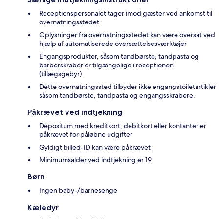
Receptionspersonalet tager imod gæster ved ankomst til
overnatningsstedet
Oplysninger fra overnatningsstedet kan være oversat ved
hjælp af automatiserede oversættelsesværktøjer
Engangsprodukter, såsom tandbørste, tandpasta og
barberskraber er tilgængelige i receptionen
(tillægsgebyr).
Dette overnatningssted tilbyder ikke engangstoiletartikler
såsom tandbørste, tandpasta og engangsskrabere.
Påkrævet ved indtjekning
Depositum med kreditkort, debitkort eller kontanter er
påkrævet for påløbne udgifter
Gyldigt billed-ID kan være påkrævet
Minimumsalder ved indtjekning er 19
Børn
Ingen baby-/barnesenge
Kæledyr