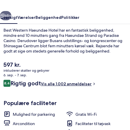
rige
Næste
65+
Oversigt
Værelser
Beliggenhed
Politikker
Best Western Haeundae Hotel har en fantastisk beliggenhed,
mindre end 10 minutters gang fra Haeundae Strand og Paradise
Casino. Derudover ligger Busans udstillings- og kongrescenter og
Shinsegae Centrum blot fem minutters kørsel væk. Rejsende har
godt at sige om stedets generelle forhold og beliggenhed.
Offentlig transport ligger kun en kort gåtur væk: Haeundae
Subwaystation ligger 5 minutter væk og Jung-dong Station ligger
Den
597 kr.
14 minutter derfra.
nuværende
inkluderer skatter og gebyrer
pris
6. sep. - 7. sep.
Udendørsområde
er
Anmeldelser
Rigtig godt
8,4
Vis alle 1.002 anmeldelser
597 kr.
8,4 ud af 10.
Populære faciliteter
Mulighed for parkering
Gratis Wi-Fi
Aircondition
Faciliteter til tøjvask