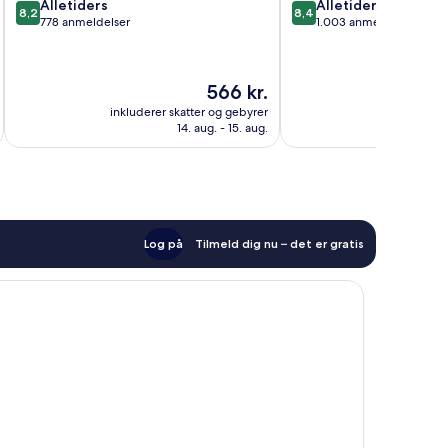
8.2
8.4
Alletiders
Alletiders
Solln
8,2
8,4
ud
ud
778 anmeldelser
1.003 anmeldelser
af
af
10,
10,
Alletiders,
Alletiders,
Prisen
566 kr.
778
1.003
er
anmeldelser
anmeldelser
inkluderer skatter og gebyrer
inkluderer 
566 kr.
14. aug. - 15. aug.
Log på
Tilmeld dig nu – det er gratis