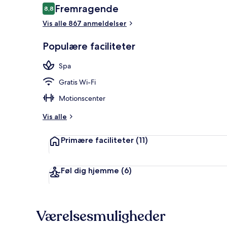
Anmeldelser
Fremragende
8,8
8,8 ud af 10.
Vis alle 867 anmeldelser
Restaurant
Populære faciliteter
Spa
Gratis Wi-Fi
Motionscenter
Vis alle
Primære faciliteter
(11)
Føl dig hjemme
(6)
Værelsesmuligheder