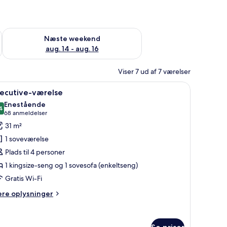
d aug. 7 - aug. 9
Tjek tilgængelighed for næste weekend aug. 14 - aug. 16
Næste weekend
aug. 14 - aug. 16
Viser 7 ud af 7 værelser
t sengetøj, minibar, pengeskab på værelset, skrivebord
ndlæs
Et hotelværelse med en stor seng, et skrivebo
9
xecutive-værelse
le
Enestående
illeder
4
9,4 ud af 10
(68
68 anmeldelser
f
anmeldelser)
31 m²
xecutive-
1 soveværelse
ærelse
Plads til 4 personer
1 kingsize-seng og 1 sovesofa (enkeltseng)
Gratis Wi-Fi
ere
ere oplysninger
lysninger
m
ecutive-