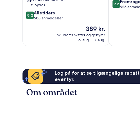
Forbundne værelser
9.2
Fremrag
Obersendling-
9,2
tilbydes
ud
925 anmeld
Forstenried-
8.2
af
Alletiders
Fürstenried-
8,2
ud
10,
603 anmeldelser
Solln
af
Fremragende
Prisen
389 kr.
10,
925
er
Alletiders,
anmeldelser
inkluderer skatter og gebyrer
389 kr.
16. aug. - 17. aug.
603
anmeldelser
Log på for at se tilgængelige rabatte
eventyr.
Om området