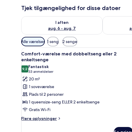
Tjek tilgængelighed for disse datoer
Tjek tilgængelighed for i aften aug. 6 - aug. 7
Tjek tilgænge
I aften
aug. 6 - aug. 7
a
Tilgængelige
Alle værelser
1 seng
2 senge
filtre
Indlæs
Et hotelværelse med en stor sen
for
10
Comfort-værelse med dobbeltseng eller 2
alle
værelser
enkeltsenge
billeder
Fantastisk
9,2
af
9,2 ud af 10
(33
33 anmeldelser
Comfort-
anmeldelser)
20 m²
værelse
1 soveværelse
med
Plads til 2 personer
dobbeltseng
1 queensize-seng ELLER 2 enkeltsenge
eller
Gratis Wi-Fi
2
enkeltsenge
Flere
Flere oplysninger
oplysninger
om