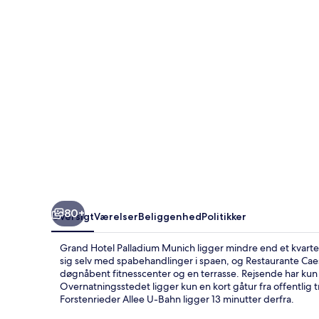
80+
Oversigt
Værelser
Beliggenhed
Politikker
Grand Hotel Palladium Munich ligger mindre end et kvarte
sig selv med spabehandlinger i spaen, og Restaurante Caesa
døgnåbent fitnesscenter og en terrasse. Rejsende har ku
Overnatningsstedet ligger kun en kort gåtur fra offentlig 
Forstenrieder Allee U-Bahn ligger 13 minutter derfra.