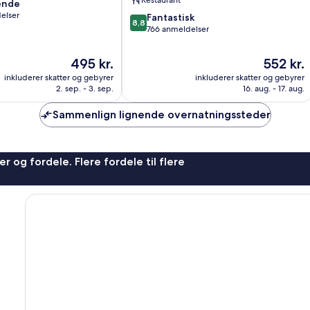
Restaurant
ende
Forstenried-
elser
8.8
Fürstenried-
Fantastisk
8,8
ud
Solln
766 anmeldelser
af
,
10,
Prisen
Prisen
495 kr.
552 kr.
Fantastisk,
er
er
inkluderer skatter og gebyrer
inkluderer skatter og gebyrer
766
495 kr.
552 kr.
2. sep. - 3. sep.
16. aug. - 17. aug.
anmeldelser
Sammenlign lignende overnatningssteder
r og fordele. Flere fordele til flere