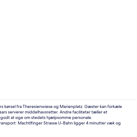
Interiør
rs kørsel fra Theresienwiese og Marienplatz. Gæster kan forkæle
rs serverer middelhavsretter. Andre faciliteter tæller et
n godt at sige om stedets hjælpsomme personale.
Bar (på over
transport: Machtlfinger Strasse U-Bahn ligger 4 minutter væk og