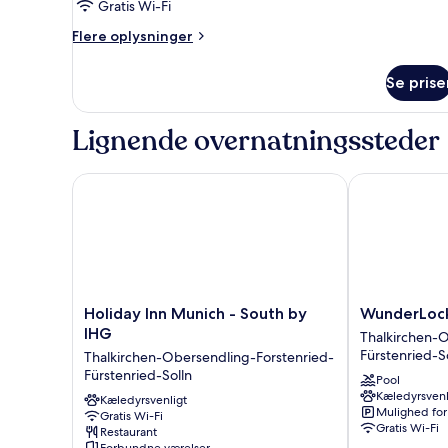
Single
Gratis Wi-Fi
Room
Flere
Flere oplysninger
oplysninger
om
Se prise
Single
Room
Lignende overnatningssteder
Holiday Inn Munich - South by IHG
WunderLocke
Holiday
WunderLocke
Holiday Inn Munich - South by
WunderLoc
Inn
Munich
IHG
Thalkirchen-O
Munich
Thalkirchen-
Fürstenried-S
Thalkirchen-Obersendling-Forstenried-
-
Obersendling
Fürstenried-Solln
Pool
South
Forstenried-
Kæledyrsvenl
by
Kæledyrsvenligt
Fürstenried-
Mulighed for
Gratis Wi-Fi
IHG
Solln
Gratis Wi-Fi
Restaurant
Thalkirchen-