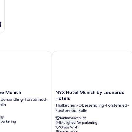
r
 Munich
NYX Hotel Munich by Leonardo Hote
NYX
ke Munich
NYX Hotel Munich by Leonardo
Hotel
Hotels
bersendling-Forstenried-
Munich
olln
Thalkirchen-Obersendling-Forstenried-
-
by
Fürstenried-Solln
Leonardo
igt
Hotels
Kæledyrsvenligt
 parkering
Mulighed for parkering
Thalkirchen-
Gratis Wi-Fi
Obersendling-