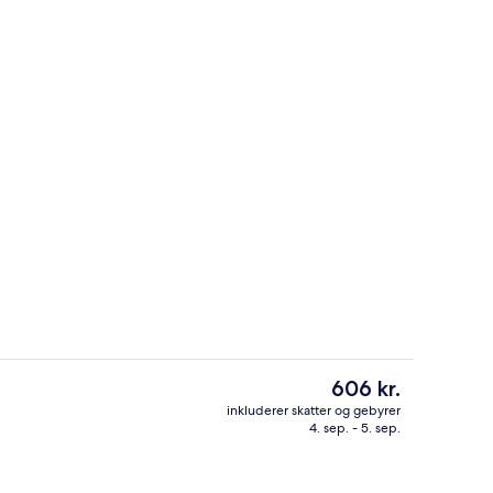
Lobby
Den
606 kr.
nuværende
inkluderer skatter og gebyrer
pris
4. sep. - 5. sep.
natningsstedet)
Restaurant
er
606 kr.