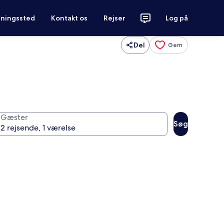
tningssted
Kontakt os
Rejser
Log på
Del
Gem
Gæster
Søg