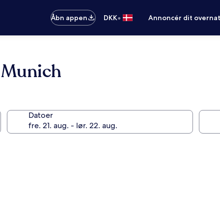
•
Åbn appen
DKK
Annoncér dit overna
 Munich
Datoer