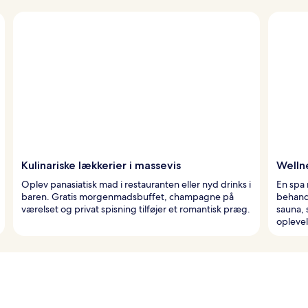
Kulinariske lækkerier i massevis
Welln
Oplev panasiatisk mad i restauranten eller nyd drinks i
En spa 
baren. Gratis morgenmadsbuffet, champagne på
behandl
værelset og privat spisning tilføjer et romantisk præg.
sauna,
oplevel