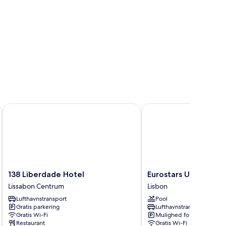
138 Liberdade Hotel
Eurostars Universal Lis
138
Eurostars
138 Liberdade Hotel
Eurostars Universal 
Liberdade
Universal
Lissabon Centrum
Lisbon
Hotel
Lisboa
Lufthavnstransport
Pool
Lissabon
Lisbon
Gratis parkering
Lufthavnstransport
Centrum
Gratis Wi-Fi
Mulighed for parkering
Restaurant
Gratis Wi-Fi