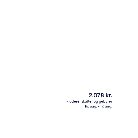
Luftfoto
rnatningsstedet
Den
2.078 kr.
nuværende
inkluderer skatter og gebyrer
pris
16. aug. - 17. aug.
er, der serverer morgenmad, frokost og aftensmad
Sauna, boblebad, tyrkisk bad/hamma
er
2.078 kr.