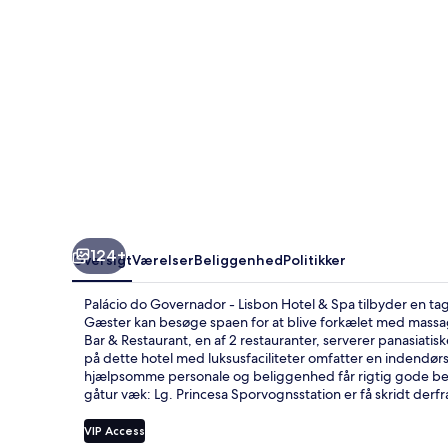
Hotel
&
Spa
124+
Oversigt
Værelser
Beliggenhed
Politikker
Palácio do Governador - Lisbon Hotel & Spa tilbyder en ta
Gæster kan besøge spaen for at blive forkælet med massa
Bar & Restaurant, en af 2 restauranter, serverer panasiati
på dette hotel med luksusfaciliteter omfatter en indendør
hjælpsomme personale og beliggenhed får rigtig gode bedø
gåtur væk: Lg. Princesa Sporvognsstation er få skridt der
VIP Access