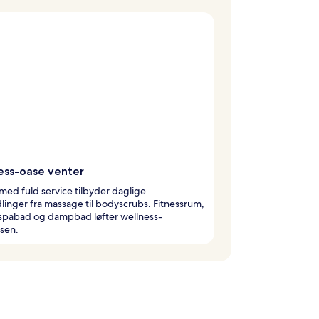
ess-oase venter
med fuld service tilbyder daglige
inger fra massage til bodyscrubs. Fitnessrum,
 spabad og dampbad løfter wellness-
sen.