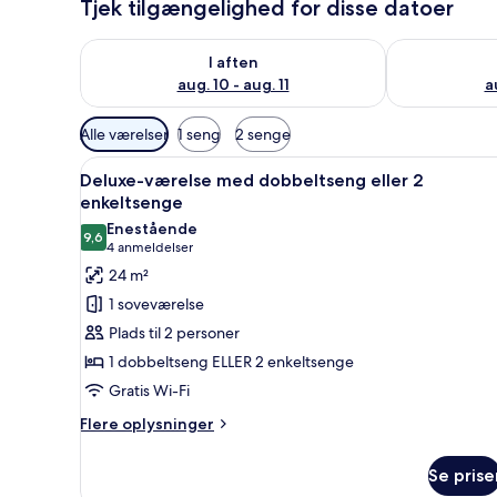
Tjek tilgængelighed for disse datoer
Tjek tilgængelighed for i aften aug. 10 - aug. 11
Tjek tilgængel
I aften
aug. 10 - aug. 11
a
Tilgængelige
Alle værelser
1 seng
2 senge
filtre
Indlæs
Et moderne badeværelse med et 
for
4
Deluxe-værelse med dobbeltseng eller 2
alle
værelser
enkeltsenge
billeder
Enestående
9,6
af
9,6 ud af 10
(4
4 anmeldelser
Deluxe-
anmeldelser)
24 m²
værelse
1 soveværelse
med
Plads til 2 personer
dobbeltseng
1 dobbeltseng ELLER 2 enkeltsenge
eller
Gratis Wi-Fi
2
enkeltsenge
Flere
Flere oplysninger
oplysninger
om
Se prise
Deluxe-