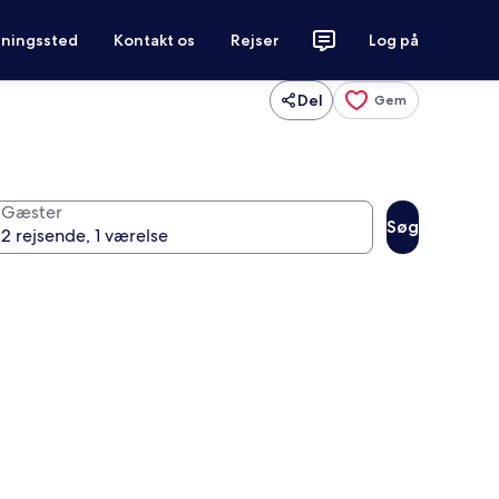
tningssted
Kontakt os
Rejser
Log på
Del
Gem
Gæster
Søg