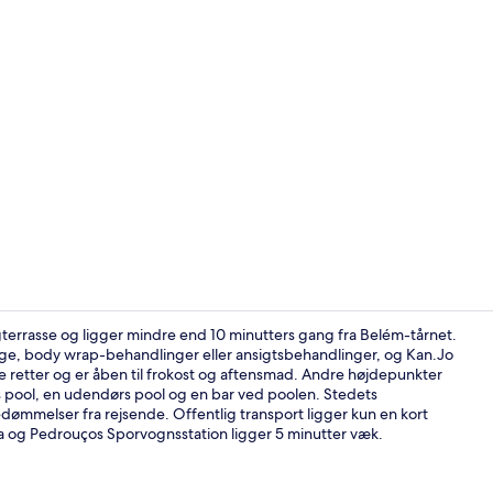
Video af ove
gterrasse og ligger mindre end 10 minutters gang fra Belém-tårnet.
ge, body wrap-behandlinger eller ansigtsbehandlinger, og Kan.Jo
ske retter og er åben til frokost og aftensmad. Andre højdepunkter
2 restaurant
s pool, en udendørs pool og en bar ved poolen. Stedets
mmelser fra rejsende. Offentlig transport ligger kun en kort
fra og Pedrouços Sporvognsstation ligger 5 minutter væk.