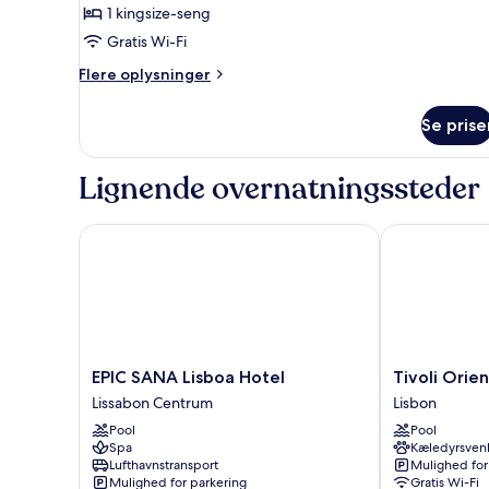
(Governor)
1 kingsize-seng
Gratis Wi-Fi
Flere
Flere oplysninger
oplysninger
om
Se prise
Suite
(Governor)
Lignende overnatningssteder
EPIC SANA Lisboa Hotel
Tivoli Oriente
EPIC
Tivoli
EPIC SANA Lisboa Hotel
Tivoli Orie
SANA
Oriente
Lissabon Centrum
Lisbon
Lisboa
Lisboa
Pool
Pool
Hotel
Hotel
Spa
Kæledyrsvenl
Lissabon
Lisbon
Lufthavnstransport
Mulighed for
Centrum
Mulighed for parkering
Gratis Wi-Fi