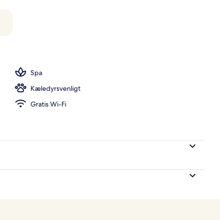
etøj, minibar, pengeskab på værelset, skrivebord
Spa
Kæledyrsvenligt
Gratis Wi-Fi