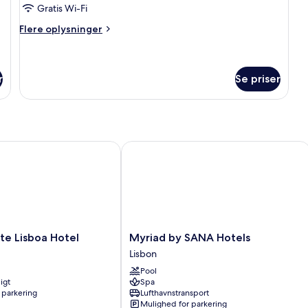
(Princess)
Gratis Wi-Fi
Flere
Flere oplysninger
oplysninger
om
Suite
(Princess)
r
Se priser
 Lisboa Hotel
Myriad by SANA Hotels
Myriad
nte Lisboa Hotel
Myriad by SANA Hotels
by
Lisbon
SANA
Pool
Hotels
igt
Spa
Lisbon
 parkering
Lufthavnstransport
Mulighed for parkering