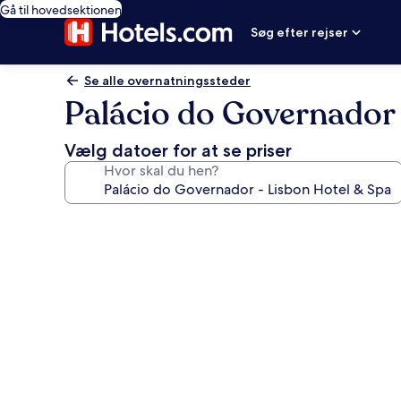
Gå til hovedsektionen
Søg efter rejser
Se alle overnatningssteder
Palácio do Governador 
Vælg datoer for at se priser
Hvor skal du hen?
Billedgalleri
for
Palácio
do
Governador
-
Lisbon