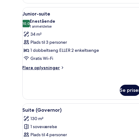
værelse
med
Indlæs
Et hotelværelse med et stort s
5
dobbeltseng
Junior-suite
alle
eller
Enestående
2
billeder
10,0
10,0 ud af 10
(1
1 anmeldelse
enkeltsenge
af
anmeldelse)
34 m²
Junior-
Plads til 3 personer
suite
1 dobbeltseng ELLER 2 enkeltsenge
Gratis Wi-Fi
Flere
Flere oplysninger
oplysninger
om
Junior-
suite
Se prise
Indlæs
En moderne stue med træloft, 
6
Suite (Governor)
alle
130 m²
billeder
1 soveværelse
af
Suite
Plads til 4 personer