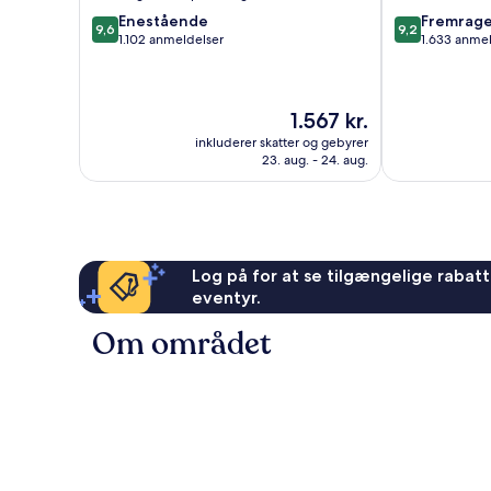
9.6
9.2
Enestående
Fremrag
9,6
9,2
ud
ud
1.102 anmeldelser
1.633 anme
af
af
10,
10,
Enestående,
Fremragende
Prisen
1.567 kr.
1.102
1.633
er
anmeldelser
anmeldelser
inkluderer skatter og gebyrer
1.567 kr.
23. aug. - 24. aug.
Log på for at se tilgængelige rabatte
eventyr.
Om området