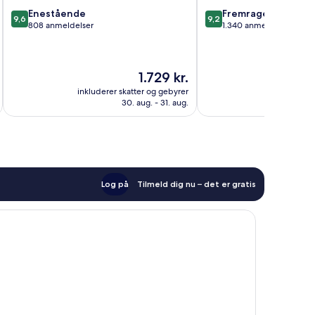
9.6
9.2
Enestående
Fremragende
9,6
9,2
ud
ud
808 anmeldelser
1.340 anmeldelser
af
af
10,
10,
Enestående,
Fremragende,
Prisen
1.729 kr.
808
1.340
er
anmeldelser
anmeldelser
inkluderer skatter og gebyrer
inkluderer 
1.729 kr.
30. aug. - 31. aug.
Log på
Tilmeld dig nu – det er gratis