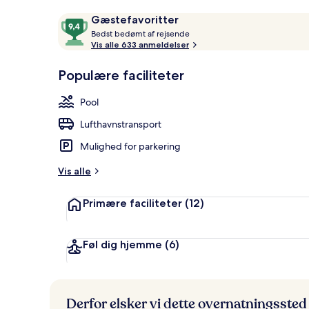
Premium-seng
Anmeldelser
9,4
Gæstefavoritter
B
ud
Bedst bedømt af rejsende
e
Vis alle 633 anmeldelser
af
d
10,
s
Populære faciliteter
Gæstefavoritter
t
Pool
b
e
Lufthavnstransport
d
ø
Mulighed for parkering
m
t
Vis alle
a
Primære faciliteter
(12)
f
r
e
Føl dig hjemme
(6)
j
s
e
n
Derfor elsker vi dette overnatningssted
d