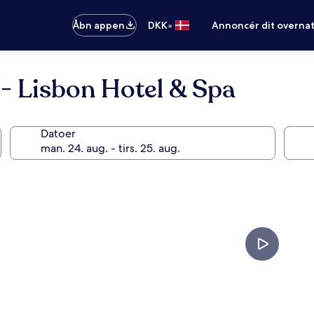
•
Åbn appen
DKK
Annoncér dit overna
- Lisbon Hotel & Spa
Datoer