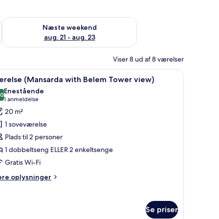
d aug. 14 - aug. 16
Tjek tilgængelighed for næste weekend aug. 21 - aug. 23
Næste weekend
aug. 21 - aug. 23
Viser 8 ud af 8 værelser
bord med stol, et stort vindue og udsigt til bygninger.
ndlæs
Værelse (Mansarda with Belem Tower view) | 
3
ærelse (Mansarda with Belem Tower view)
le
Enestående
illeder
,0
10,0 ud af 10
(1
1 anmeldelse
f
anmeldelse)
20 m²
ærelse
1 soveværelse
Mansarda
Plads til 2 personer
ith
1 dobbeltseng ELLER 2 enkeltsenge
elem
Gratis Wi-Fi
ower
iew)
ere
ere oplysninger
lysninger
m
relse
Se priser
ansarda