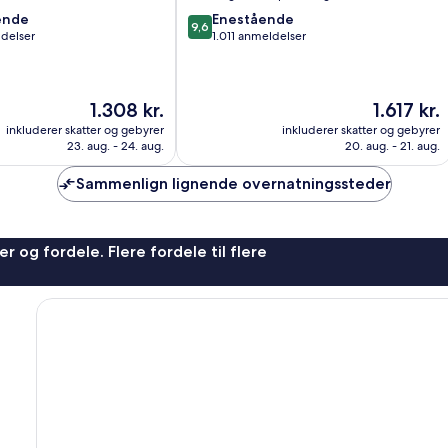
9.6
ende
Enestående
9,6
ud
ldelser
1.011 anmeldelser
af
10,
,
Enestående,
Prisen
Prisen
1.308 kr.
1.617 kr.
1.011
er
er
anmeldelser
inkluderer skatter og gebyrer
inkluderer skatter og gebyrer
1.308 kr.
1.617 kr.
23. aug. - 24. aug.
20. aug. - 21. aug.
Sammenlign lignende overnatningssteder
r og fordele. Flere fordele til flere