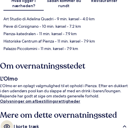
Hvad ligger i
Sådan kommer du
Restauranter
nærheden?
rundt
Art Studio di Adelina Quadri
- 9 min. kørsel
- 4.0 km
Pieve di Corsignano
- 10 min. kørsel
- 7.2 km
Pienza-katedralen
- 11 min. kørsel
- 7.9 km
Historiske Centrum af Pienza
- 11 min. kørsel
- 7.9 km
Palazzo Piccolomini
- 11 min. kørsel
- 7.9 km
Om overnatningsstedet
L'Olmo
L'Olmo er en oplagt valgmulighed til et ophold i Pienza. Efter en dukkert
i den udendørs pool kan du slappe af med en drink i baren/loungen.
Rejsende har godt at sige om stedets generelle forhold.
Oplysninger om afbestillingsrettigheder
Mere om dette overnatningssted
I korte træk