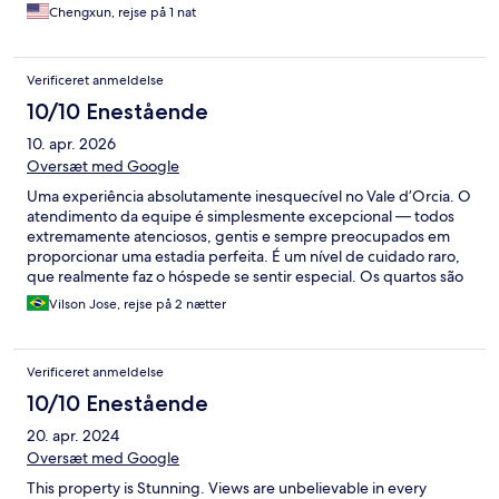
Chengxun, rejse på 1 nat
Verificeret anmeldelse
10/10 Enestående
10. apr. 2026
Oversæt med Google
Uma experiência absolutamente inesquecível no Vale d’Orcia. O
atendimento da equipe é simplesmente excepcional — todos
extremamente atenciosos, gentis e sempre preocupados em
proporcionar uma estadia perfeita. É um nível de cuidado raro,
que realmente faz o hóspede se sentir especial. Os quartos são
maravilhosos, amplos, confortáveis e decorados com muito bom
Vilson Jose, rejse på 2 nætter
gosto, transmitindo charme e sofisticação em cada detalhe. A
localização é, sem dúvida, a mais bonita e privilegiada da região.
Um cenário deslumbrante, cercado por paisagens de tirar o
Verificeret anmeldelse
fôlego, que tornam a experiência ainda mais única. Sem dúvida,
um dos lugares mais incríveis em que já me hospedei. Voltaria
10/10 Enestående
com toda certeza!
20. apr. 2024
Oversæt med Google
This property is Stunning. Views are unbelievable in every