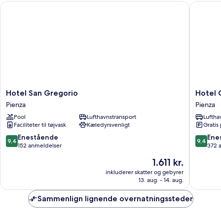
Hotel San Gregorio
Hotel Co
Hotel
Hotel
Hotel San Gregorio
Hotel 
San
Corsign
Pienza
Pienza
Gregorio
Pienza
Pool
Lufthavnstransport
Luftha
Pienza
Faciliteter til tøjvask
Kæledyrsvenligt
Gratis
9.4
9.4
Enestående
Ene
9,4
9,4
ud
ud
152 anmeldelser
372 
af
af
Prisen
1.611 kr.
10,
10,
er
Enestående,
Eneståe
inkluderer skatter og gebyrer
1.611 kr.
13. aug. - 14. aug.
152
372
anmeldelser
anmelde
Sammenlign lignende overnatningssteder