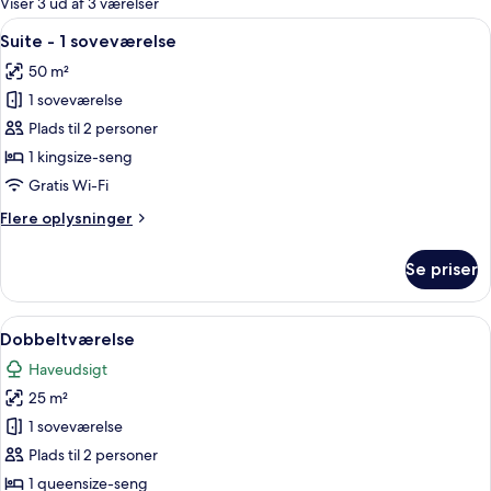
Viser 3 ud af 3 værelser
værelser
Indlæs
Et hotelværelse med en stor seng, en s
18
Suite - 1 soveværelse
alle
50 m²
billeder
1 soveværelse
af
Suite
Plads til 2 personer
-
1 kingsize-seng
1
Gratis Wi-Fi
soveværelse
Flere
Flere oplysninger
oplysninger
om
Se priser
Suite
-
1
Indlæs
Dobbeltværelse | Premium-sengetøj, m
2
soveværelse
Dobbeltværelse
alle
Haveudsigt
billeder
25 m²
af
Dobbeltværelse
1 soveværelse
Plads til 2 personer
1 queensize-seng