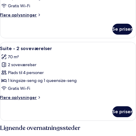
Gratis Wi-Fi
Flere
Flere oplysninger
oplysninger
om
Se priser
Dobbeltværelse
Indlæs
En hyggelig stue med sofa, lænestol o
6
Suite - 2 soveværelser
alle
70 m²
billeder
2 soveværelser
af
Suite
Plads til 4 personer
-
1 kingsize-seng og 1 queensize-seng
2
Gratis Wi-Fi
soveværelser
Flere
Flere oplysninger
oplysninger
om
Se priser
Suite
-
2
Lignende overnatningssteder
soveværelser