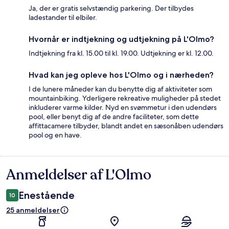
Ja, der er gratis selvstændig parkering. Der tilbydes
ladestander til elbiler.
Hvornår er indtjekning og udtjekning på L'Olmo?
Indtjekning fra kl. 15.00 til kl. 19.00. Udtjekning er kl. 12.00.
Hvad kan jeg opleve hos L'Olmo og i nærheden?
I de lunere måneder kan du benytte dig af aktiviteter som
mountainbiking. Yderligere rekreative muligheder på stedet
inkluderer varme kilder. Nyd en svømmetur i den udendørs
pool, eller benyt dig af de andre faciliteter, som dette
affittacamere tilbyder, blandt andet en sæsonåben udendørs
pool og en have.
Anmeldelser af L'Olmo
Anmeldelser
Enestående
10
25 anmeldelser