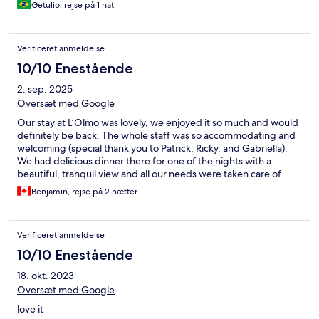
Getulio, rejse på 1 nat
Verificeret anmeldelse
10/10 Enestående
2. sep. 2025
Oversæt med Google
Our stay at L’Olmo was lovely, we enjoyed it so much and would
definitely be back. The whole staff was so accommodating and
welcoming (special thank you to Patrick, Ricky, and Gabriella).
We had delicious dinner there for one of the nights with a
beautiful, tranquil view and all our needs were taken care of
throughout the stay. We will be back!
Benjamin, rejse på 2 nætter
Verificeret anmeldelse
10/10 Enestående
18. okt. 2023
Oversæt med Google
love it