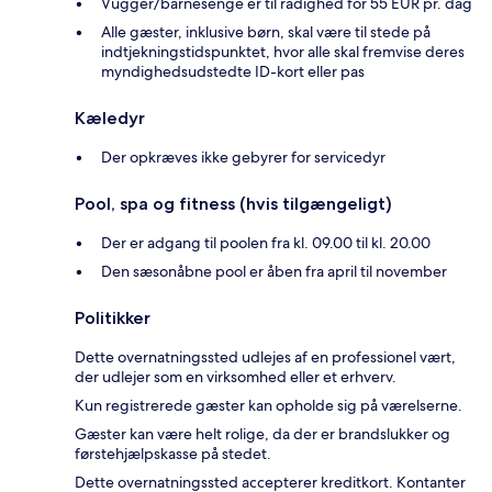
Vugger/barnesenge er til rådighed for 55 EUR pr. dag
Alle gæster, inklusive børn, skal være til stede på
indtjekningstidspunktet, hvor alle skal fremvise deres
myndighedsudstedte ID-kort eller pas
Kæledyr
Der opkræves ikke gebyrer for servicedyr
Pool, spa og fitness (hvis tilgængeligt)
Der er adgang til poolen fra kl. 09.00 til kl. 20.00
Den sæsonåbne pool er åben fra april til november
Politikker
Dette overnatningssted udlejes af en professionel vært,
der udlejer som en virksomhed eller et erhverv.
Kun registrerede gæster kan opholde sig på værelserne.
Gæster kan være helt rolige, da der er brandslukker og
førstehjælpskasse på stedet.
Dette overnatningssted accepterer kreditkort. Kontanter