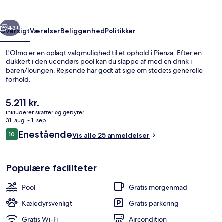
rige
Næste
43+
Oversigt
Værelser
Beliggenhed
Politikker
L'Olmo er en oplagt valgmulighed til et ophold i Pienza. Efter en
dukkert i den udendørs pool kan du slappe af med en drink i
baren/loungen. Rejsende har godt at sige om stedets generelle
forhold.
Den
5.211 kr.
nuværende
inkluderer skatter og gebyrer
pris
31. aug. - 1. sep.
er
Anmeldelser
Enestående
10
Suite - 2 soveværelser | Udsigt til gård
Vis alle 25 anmeldelser
5.211 kr.
10 ud af 10.
Populære faciliteter
Pool
Gratis morgenmad
Kæledyrsvenligt
Gratis parkering
Gratis Wi-Fi
Aircondition