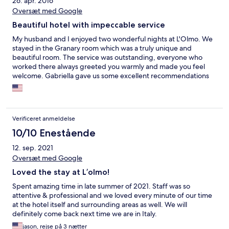
26. apr. 2016
Oversæt med Google
Beautiful hotel with impeccable service
My husband and I enjoyed two wonderful nights at L'Olmo. We
stayed in the Granary room which was a truly unique and
beautiful room. The service was outstanding, everyone who
worked there always greeted you warmly and made you feel
welcome. Gabriella gave us some excellent recommendations
for restaurants and gave us maps to show us interesting things
in towns nearby that we should visit. She was able to arrange
dinner and a winery tour as well. Anthony kept the fire going in
the shared living room throughout the evening which was
Verificeret anmeldelse
perfect after a rainy day. The landscaping was lovely as well. We
wished we could stay longer, it really exceeded our
10/10 Enestående
expectations.
12. sep. 2021
Oversæt med Google
Loved the stay at L’olmo!
Spent amazing time in late summer of 2021. Staff was so
attentive & professional and we loved every minute of our time
at the hotel itself and surrounding areas as well. We will
definitely come back next time we are in Italy.
jason, rejse på 3 nætter