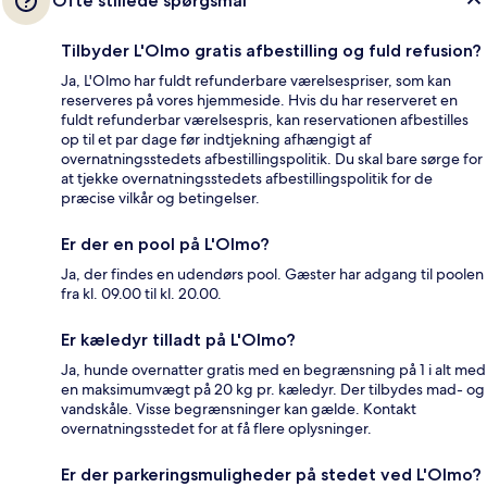
Ofte stillede spørgsmål
Tilbyder L'Olmo gratis afbestilling og fuld refusion?
Ja, L'Olmo har fuldt refunderbare værelsespriser, som kan
reserveres på vores hjemmeside. Hvis du har reserveret en
fuldt refunderbar værelsespris, kan reservationen afbestilles
op til et par dage før indtjekning afhængigt af
overnatningsstedets afbestillingspolitik. Du skal bare sørge for
at tjekke overnatningsstedets afbestillingspolitik for de
præcise vilkår og betingelser.
Er der en pool på L'Olmo?
Ja, der findes en udendørs pool. Gæster har adgang til poolen
fra kl. 09.00 til kl. 20.00.
Er kæledyr tilladt på L'Olmo?
Ja, hunde overnatter gratis med en begrænsning på 1 i alt med
en maksimumvægt på 20 kg pr. kæledyr. Der tilbydes mad- og
vandskåle. Visse begrænsninger kan gælde. Kontakt
overnatningsstedet for at få flere oplysninger.
Er der parkeringsmuligheder på stedet ved L'Olmo?