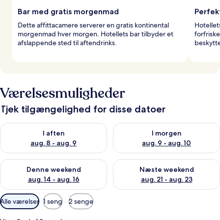
Bar med gratis morgenmad
Perfek
Dette affittacamere serverer en gratis kontinental
Hotelle
morgenmad hver morgen. Hotellets bar tilbyder et
forfris
afslappende sted til aftendrinks.
beskytte
Værelsesmuligheder
Tjek tilgængelighed for disse datoer
Tjek tilgængelighed for i aften aug. 8 - aug. 9
Tjek tilgængelighed for i morg
I aften
I morgen
aug. 8 - aug. 9
aug. 9 - aug. 10
Tjek tilgængelighed for denne weekend aug. 14 - aug. 16
Tjek tilgængelighed for næste
Denne weekend
Næste weekend
aug. 14 - aug. 16
aug. 21 - aug. 23
Tilgængelige
Alle værelser
1 seng
2 senge
filtre
for