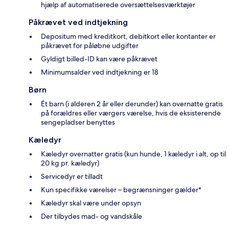
hjælp af automatiserede oversættelsesværktøjer
Påkrævet ved indtjekning
Depositum med kreditkort, debitkort eller kontanter er
påkrævet for påløbne udgifter
Gyldigt billed-ID kan være påkrævet
Minimumsalder ved indtjekning er 18
Børn
Ét barn (i alderen 2 år eller derunder) kan overnatte gratis
på forældres eller værgers værelse, hvis de eksisterende
sengepladser benyttes
Kæledyr
Kæledyr overnatter gratis (kun hunde, 1 kæledyr i alt, op til
20 kg pr. kæledyr)
Servicedyr er tilladt
Kun specifikke værelser – begrænsninger gælder*
Kæledyr skal være under opsyn
Der tilbydes mad- og vandskåle