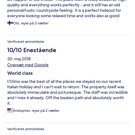
quality and everything works perfectly - and it still has an old
personal/rustic countryside feeling. It is a perfect hideout for
everyone looking some relaxed time and works also as good
base to visit other nearby places. L’Olmo’s pool has an amazing
Olli, rejse på 3 nætter
view as a cherry on the top. All this with super nice staff makes
the place perfect! :)
Verificeret anmeldelse
10/10 Enestående
30. maj 2018
Oversæt med Google
World class
L'Olmo was the best of all the places we stayed on our recent
Italian holiday and I can't wait to return. The property itself was
absolutely immaculate and picturesque. The staff was incredible
and I miss it already. Off the beaten path and absolutely worth
it.
Kristopher, rejse på 2 nætter
Verificeret anmeldelse