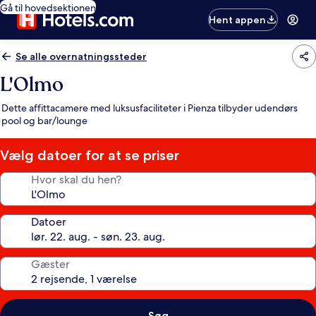
Gå til hovedsektionen
Hent appen
Se alle overnatningssteder
L'Olmo
Dette affittacamere med luksusfaciliteter i Pienza tilbyder udendørs
pool og bar/lounge
Vælg datoer for at se priser
Hvor skal du hen?
Datoer
Gæster
Søg