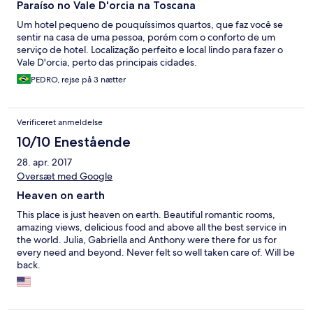
Paraíso no Vale D'orcia na Toscana
Um hotel pequeno de pouquíssimos quartos, que faz você se
sentir na casa de uma pessoa, porém com o conforto de um
serviço de hotel. Localização perfeito e local lindo para fazer o
Vale D'orcia, perto das principais cidades.
PEDRO, rejse på 3 nætter
Verificeret anmeldelse
10/10 Enestående
28. apr. 2017
Oversæt med Google
Heaven on earth
This place is just heaven on earth. Beautiful romantic rooms,
amazing views, delicious food and above all the best service in
the world. Julia, Gabriella and Anthony were there for us for
every need and beyond. Never felt so well taken care of. Will be
back.