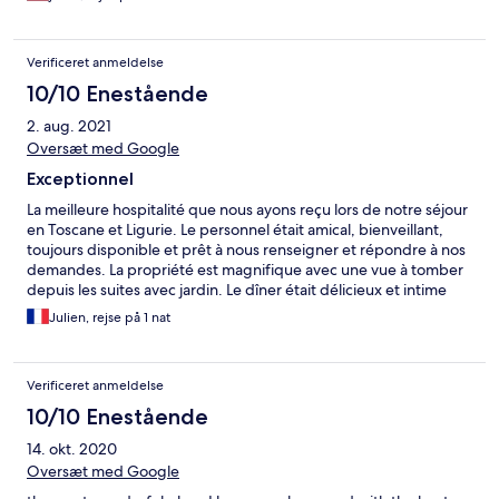
Verificeret anmeldelse
10/10 Enestående
2. aug. 2021
Oversæt med Google
Exceptionnel
La meilleure hospitalité que nous ayons reçu lors de notre séjour
en Toscane et Ligurie. Le personnel était amical, bienveillant,
toujours disponible et prêt à nous renseigner et répondre à nos
demandes. La propriété est magnifique avec une vue à tomber
depuis les suites avec jardin. Le dîner était délicieux et intime
sous la petite pergola. Les petits chats étaient adorables et ont
Julien, rejse på 1 nat
ajouté de la couleur à notre séjour. Nous reviendrons
définitivement au printemps !
Verificeret anmeldelse
10/10 Enestående
14. okt. 2020
Oversæt med Google