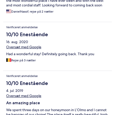
the most wonderful place I have ever been and with the best
and most cordial staff. Looking forward to coming back soon
DanielNassif, rejse på 2 nætter
Verificeret anmeldelse
10/10 Enestående
16. aug. 2020
Oversæt med Google
Had a wonderful stay! Definitely going back. Thank you
Rejse på 3 nætter
Verificeret anmeldelse
10/10 Enestående
4. jul. 2019
Oversæt med Google
An amazing place
We spent three days on our honeymoon in L’Olmo and I cannot
be happier of our choise! The place itself is really beautiful, high