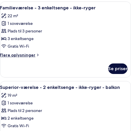
flere
Indlæs
Et hotelværelse med skrivebord, stol, 
mobilitet
4
senge
Familieværelse - 3 enkeltsenge - ikke-ryger
alle
-
(Roll-
22 m²
tilpasset
billeder
In
personer
1 soveværelse
af
Shower,
med
Familieværelse
Plads til 3 personer
Minibar)
nedsat
-
mobilitet
3 enkeltsenge
(Roll-
3
Gratis Wi-Fi
In
enkeltsenge
Shower,
Flere
Flere oplysninger
-
Minibar)
oplysninger
ikke-
om
Se priser
Familieværelse
ryger
-
3
Indlæs
Et hotelværelse med to senge, et skrive
5
enkeltsenge
Superior-værelse - 2 enkeltsenge - ikke-ryger - balkon
alle
-
19 m²
ikke-
billeder
ryger
1 soveværelse
af
Superior-
Plads til 2 personer
værelse
2 enkeltsenge
-
Gratis Wi-Fi