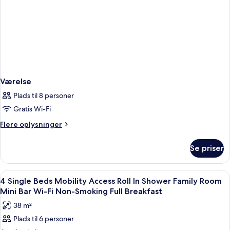
Living
Room)
Værelse
Plads til 8 personer
Gratis Wi-Fi
Flere
Flere oplysninger
oplysninger
om
Se priser
Værelse
Indlæs
Et moderne hotelværelse med to senge, 
4
4 Single Beds Mobility Access Roll In Shower Family Room
alle
Mini Bar Wi-Fi Non-Smoking Full Breakfast
billeder
38 m²
af
Plads til 6 personer
4