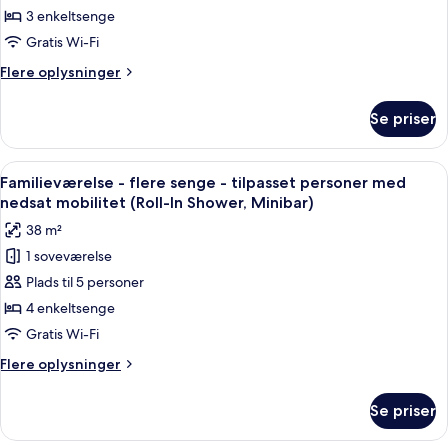
-
3 enkeltsenge
3
Gratis Wi-Fi
enkeltsenge
Flere
Flere oplysninger
-
oplysninger
ikke-
om
Se priser
Familieværelse
ryger
-
-
3
Indlæs
Et moderne hotelværelse med to senge, 
uden
5
enkeltsenge
Familieværelse - flere senge - tilpasset personer med
alle
vindue
-
nedsat mobilitet (Roll-In Shower, Minibar)
ikke-
billeder
38 m²
ryger
af
-
1 soveværelse
Familieværelse
uden
Plads til 5 personer
-
vindue
flere
4 enkeltsenge
senge
Gratis Wi-Fi
-
Flere
Flere oplysninger
tilpasset
oplysninger
personer
om
Se priser
Familieværelse
med
-
nedsat