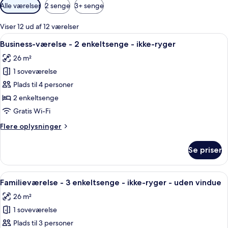
Tilgængelige
Alle værelser
2 senge
3+ senge
filtre
for
Viser 12 ud af 12 værelser
værelser
Indlæs
Et moderne hotelværelse med seng, sk
6
Business-værelse - 2 enkeltsenge - ikke-ryger
alle
26 m²
billeder
1 soveværelse
af
Business-
Plads til 4 personer
værelse
2 enkeltsenge
-
Gratis Wi-Fi
2
Flere
Flere oplysninger
enkeltsenge
oplysninger
-
om
Se priser
Business-
ikke-
værelse
ryger
-
Indlæs
Et hotelværelse med to senge, et skriv
5
2
Familieværelse - 3 enkeltsenge - ikke-ryger - uden vindue
alle
enkeltsenge
26 m²
-
billeder
ikke-
1 soveværelse
af
ryger
Familieværelse
Plads til 3 personer