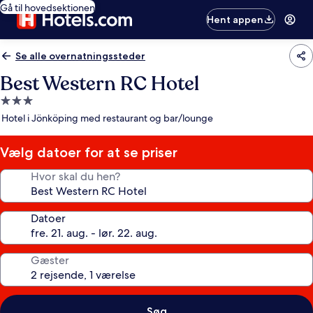
Gå til hovedsektionen
Hent appen
Se alle overnatningssteder
Best Western RC Hotel
3.0-
stjernet
Hotel i Jönköping med restaurant og bar/lounge
overnatningssted
Vælg datoer for at se priser
Hvor skal du hen?
Datoer
Gæster
Søg