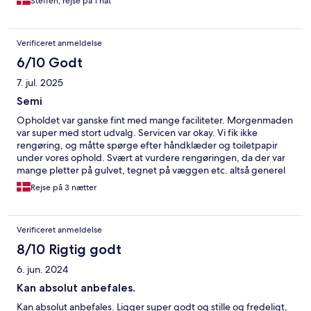
Steffen, rejse på 1 nat
Verificeret anmeldelse
6/10 Godt
7. jul. 2025
Semi
Opholdet var ganske fint med mange faciliteter. Morgenmaden
var super med stort udvalg. Servicen var okay. Vi fik ikke
rengøring, og måtte spørge efter håndklæder og toiletpapir
under vores ophold. Svært at vurdere rengøringen, da der var
mange pletter på gulvet, tegnet på væggen etc. altså generel
slid.
Rejse på 3 nætter
Verificeret anmeldelse
8/10 Rigtig godt
6. jun. 2024
Kan absolut anbefales.
Kan absolut anbefales. Ligger super godt og stille og fredeligt,