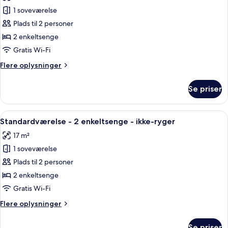
af
ryger
1 soveværelse
Economy-
Plads til 2 personer
værelse
-
2 enkeltsenge
2
Gratis Wi-Fi
enkeltsenge
Flere
Flere oplysninger
-
oplysninger
ikke-
om
Se priser
Economy-
ryger
værelse
-
-
Indlæs
Et hotelværelse med seng, skrivebord, 
uden
4
2
Standardværelse - 2 enkeltsenge - ikke-ryger
alle
enkeltsenge
vindue
17 m²
-
billeder
ikke-
1 soveværelse
af
ryger
Standardværelse
Plads til 2 personer
-
-
uden
2 enkeltsenge
vindue
2
Gratis Wi-Fi
enkeltsenge
Flere
Flere oplysninger
-
oplysninger
ikke-
om
Se priser