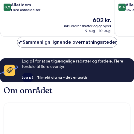
8.2
8.4
Alletiders
Alle
8,2
8,4
ud
ud
1.426 anmeldelser
357 
af
af
Prisen
602 kr.
10,
10,
er
Alletiders,
Alletider
inkluderer skatter og gebyrer
602 kr.
9. aug. - 10. aug.
1.426
357
anmeldelser
anmelde
Sammenlign lignende overnatningssteder
Log på for at se tilgængelige rabatter og fordele. Flere
fordele til flere eventyr.
Log på
Tilmeld dig nu – det er gratis
Om området