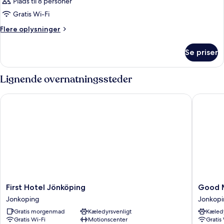
Plads til 8 personer
Gratis Wi-Fi
Flere
Flere oplysninger
oplysninger
om
Se priser
Værelse
Lignende overnatningssteder
First Hotel Jönköping
Good Mo
First
Good
First Hotel Jönköping
Good 
Hotel
Mornin
Jonkoping
Jonkop
Jönköping
Jönköpi
Gratis morgenmad
Kæledyrsvenligt
Kæledy
Jonkoping
Jonkopi
Gratis Wi-Fi
Motionscenter
Gratis