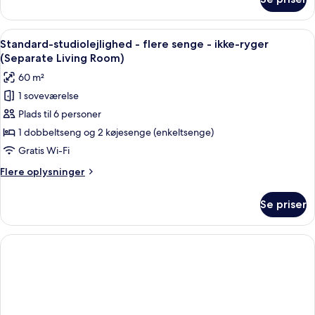
Standardværelse
ryger
-
2
Indlæs
En pænt redt seng med hvide sengetø
4
enkeltsenge
Standard-studiolejlighed - flere senge - ikke-ryger
alle
-
(Separate Living Room)
ikke-
billeder
60 m²
ryger
af
1 soveværelse
Standard-
Plads til 6 personer
studiolejlighed
-
1 dobbeltseng og 2 køjesenge (enkeltsenge)
flere
Gratis Wi-Fi
senge
Flere
Flere oplysninger
-
oplysninger
ikke-
om
Se priser
Standard-
ryger
studiolejlighed
(Separate
-
Living
flere
senge
Room)
-
ikke-
ryger
(Separate