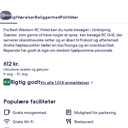
rige
Næste
54+
Oversigt
Værelser
Beliggenhed
Politikker
Fra Best Western RC Hotel kan du nyde besøget i Jönköping.
Gæster, som gerne vil have noget at spise, kan besøge RC Grill, der
serverer skandinaviske retter og er åben til frokost og aftensmad.
Andre højdepunkter tæller en bar/lounge og en snackbar/deli.
Rejsende har godt at sige om stedets hjælpsomme personale.
Den
612 kr.
nuværende
inkluderer skatter og gebyrer
pris
9. aug. - 10. aug.
Gratis tag selv-morgenmad hver dag
er
Anmeldelser
Rigtig godt
8,0
Vis alle 1.014 anmeldelser
612 kr.
8,0 ud af 10.
Populære faciliteter
Gratis morgenmad
Mulighed for parkering
Gratis Wi-Fi
Restaurant