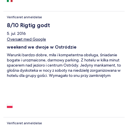
Verificeret anmeldelse
8/10 Rigtig godt
5. jul. 2016
Oversæt med Google
weekend we dwoje w Ostródzie
Warunki bardzo dobre, miła i kompetentna obsługa, śniadanie
bogate i urozmaicone, darmowy parking. Z hotelu w kilka minut
spacerem nad jezioro i centrum Ostródy. Jedyny mankament, to
głośna dyskoteka w nocy z soboty na niedzielę zorganizowana w
hotelu dla grupy gości. Wymagało to snu przy zamkniętym
oknie, a było upalnie..
Verificeret anmeldelse