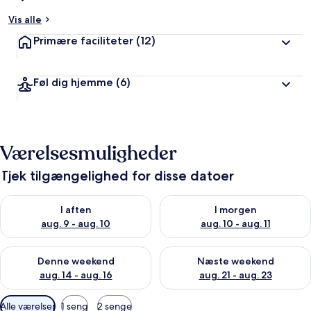
Vis alle
Primære faciliteter
(12)
Føl dig hjemme
(6)
Værelsesmuligheder
Tjek tilgængelighed for disse datoer
Tjek tilgængelighed for i aften aug. 9 - aug. 10
Tjek tilgængelighed for i morg
I aften
I morgen
aug. 9 - aug. 10
aug. 10 - aug. 11
Tjek tilgængelighed for denne weekend aug. 14 - aug. 16
Tjek tilgængelighed for næste
Denne weekend
Næste weekend
aug. 14 - aug. 16
aug. 21 - aug. 23
Tilgængelige
Alle værelser
1 seng
2 senge