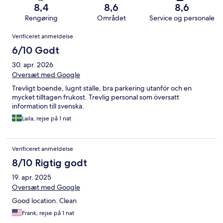
8,4
8,6
8,6
Rengøring
Området
Service og personale
Anmeldelser
Verificeret anmeldelse
6/10 Godt
30. apr. 2026
Oversæt med Google
Trevligt boende, lugnt ställe, bra parkering utanför och en
mycket tilltagen frukost. Trevlig personal som översatt
information till svenska.
Laila, rejse på 1 nat
Verificeret anmeldelse
8/10 Rigtig godt
19. apr. 2025
Oversæt med Google
Good location. Clean
Frank, rejse på 1 nat