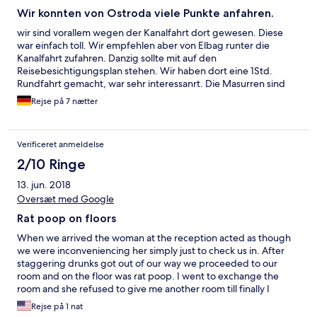
Wir konnten von Ostroda viele Punkte anfahren.
wir sind vorallem wegen der Kanalfahrt dort gewesen. Diese
war einfach toll. Wir empfehlen aber von Elbag runter die
Kanalfahrt zufahren. Danzig sollte mit auf den
Reisebesichtigungsplan stehen. Wir haben dort eine 1Std.
Rundfahrt gemacht, war sehr interessanrt. Die Masurren sind
toll. Mal was anderes.
Rejse på 7 nætter
Verificeret anmeldelse
2/10 Ringe
13. jun. 2018
Oversæt med Google
Rat poop on floors
When we arrived the woman at the reception acted as though
we were inconveniencing her simply just to check us in. After
staggering drunks got out of our way we proceeded to our
room and on the floor was rat poop. I went to exchange the
room and she refused to give me another room till finally I
insisted upon seeing the other room and it was just as
Rejse på 1 nat
disgusting. When we asked for a refund Miraculously she had a