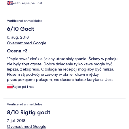
keith, rejse på 1 nat
Verificeret anmeldelse
6/10 Godt
6. aug. 2018
Oversæt med Google
Ocena +3
"Papierowe" cieńkie ściany utrudniały spanie. Ściany w pokoju
nie były zbyt czyste. Dobre śniadanie tylko kawa mogła być
lepsza, z ekspresu. Obsługa na recepcji mogłaby być milsza.
Plusem są podwójne zasłony w oknie i drzwi między
przedpokojem i pokojem, nie dociera hałas z korytarza. Jest
bezpłatna woda mineralna w pokoju.
Rejse på 1 nat
Verificeret anmeldelse
8/10 Rigtig godt
7. jul. 2018
Oversæt med Google