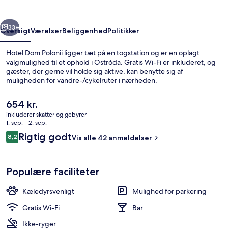
rige
Næste
33+
Oversigt
Værelser
Beliggenhed
Politikker
Hotel Dom Polonii ligger tæt på en togstation og er en oplagt
valgmulighed til et ophold i Ostróda. Gratis Wi-Fi er inkluderet, og
gæster, der gerne vil holde sig aktive, kan benytte sig af
muligheden for vandre-/cykelruter i nærheden.
Den
654 kr.
nuværende
inkluderer skatter og gebyrer
pris
1. sep. - 2. sep.
er
Anmeldelser
Rigtig godt
8,2
Indgang
Vis alle 42 anmeldelser
654 kr.
8,2 ud af 10.
Populære faciliteter
Kæledyrsvenligt
Mulighed for parkering
Gratis Wi-Fi
Bar
Ikke-ryger