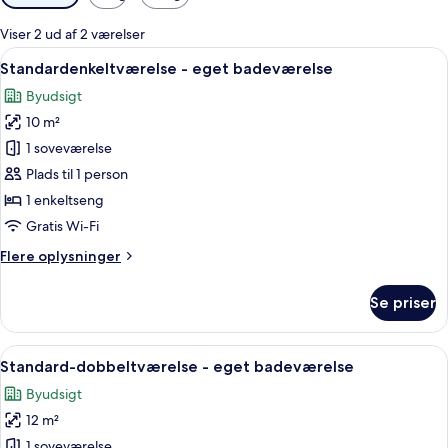
filtre
for
Viser 2 ud af 2 værelser
værelser
Indlæs
En enkelt seng med et tæppe, et vindu
5
Standardenkeltværelse - eget badeværelse
alle
Byudsigt
billeder
10 m²
af
Standardenkeltværelse
1 soveværelse
-
Plads til 1 person
eget
1 enkeltseng
badeværelse
Gratis Wi-Fi
Flere
Flere oplysninger
oplysninger
om
Se priser
Standardenkeltværelse
-
eget
Indlæs
En pænt redt seng med et lilla dynebe
11
badeværelse
Standard-dobbeltværelse - eget badeværelse
alle
Byudsigt
billeder
12 m²
af
Standard-
1 soveværelse