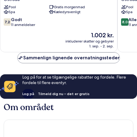
Ostróda
Ostróda
Pool
Gratis morgenmad
Pool
Spa
Kæledyrsvenligt
Spa
7.2
8.0
Godt
Alle
7,2
8,0
ud
ud
11 anmeldelser
11 a
af
af
Prisen
1.002 kr.
10,
10,
er
Godt,
Alletider
inkluderer skatter og gebyrer
1.002 kr.
1. sep. - 2. sep.
11
11
anmeldelser
anmelde
Sammenlign lignende overnatningssteder
Log på for at se tilgængelige rabatter og fordele. Flere
fordele til flere eventyr.
Log på
Tilmeld dig nu – det er gratis
Om området