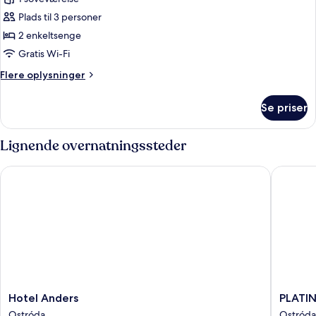
dobbeltværelse
Plads til 3 personer
-
2 enkeltsenge
eget
Gratis Wi-Fi
badeværelse
Flere
Flere oplysninger
oplysninger
om
Se priser
Standard-
dobbeltværelse
-
Lignende overnatningssteder
eget
badeværelse
Hotel Anders
PLATIN
Hotel
PLATIN
Hotel Anders
PLATI
Anders
OSTRO
Ostróda
Ostróda