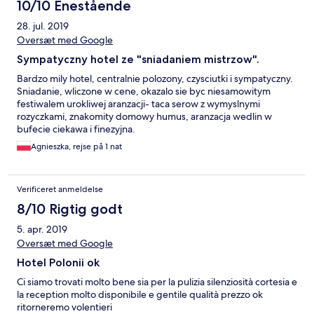
10/10 Enestående
28. jul. 2019
Oversæt med Google
Sympatyczny hotel ze "sniadaniem mistrzow".
Bardzo mily hotel, centralnie polozony, czysciutki i sympatyczny.
Sniadanie, wliczone w cene, okazalo sie byc niesamowitym
festiwalem urokliwej aranzacji- taca serow z wymyslnymi
rozyczkami, znakomity domowy humus, aranzacja wedlin w
bufecie ciekawa i finezyjna.
Agnieszka, rejse på 1 nat
Verificeret anmeldelse
8/10 Rigtig godt
5. apr. 2019
Oversæt med Google
Hotel Polonii ok
Ci siamo trovati molto bene sia per la pulizia silenziosità cortesia e
la reception molto disponibile e gentile qualità prezzo ok
ritorneremo volentieri