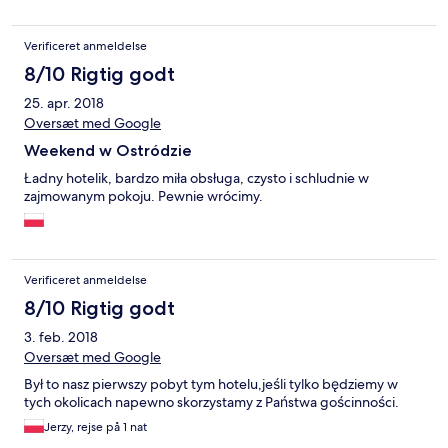
better room we declined and insisted on a refund it took over
30 minutes! She lied to us in the beginning about even having
Verificeret anmeldelse
another room. The whole experience was pretty awful. I would
suggest orbits not using this for future clients. We have booked
8/10 Rigtig godt
with orbits for many many years itilizong hundreds of hotels and
25. apr. 2018
this one just does not match up to your standards!
Oversæt med Google
Weekend w Ostródzie
Ładny hotelik, bardzo miła obsługa, czysto i schludnie w
zajmowanym pokoju. Pewnie wrócimy.
Verificeret anmeldelse
8/10 Rigtig godt
3. feb. 2018
Oversæt med Google
Był to nasz pierwszy pobyt tym hotelu,jeśli tylko będziemy w
tych okolicach napewno skorzystamy z Państwa gościnności.
Jerzy, rejse på 1 nat