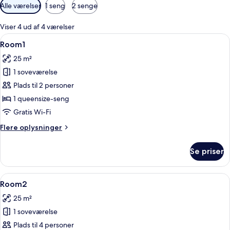
Tilgængelige
Alle værelser
1 seng
2 senge
filtre
for
Viser 4 ud af 4 værelser
værelser
Indlæs
Et hotelværelse med en seng, en stol,
5
Room1
alle
25 m²
billeder
1 soveværelse
af
Room1
Plads til 2 personer
1 queensize-seng
Gratis Wi-Fi
Flere
Flere oplysninger
oplysninger
om
Se priser
Room1
Indlæs
To enkeltsenge med hvide sengetæpper
5
Room2
alle
25 m²
billeder
1 soveværelse
af
Room2
Plads til 4 personer