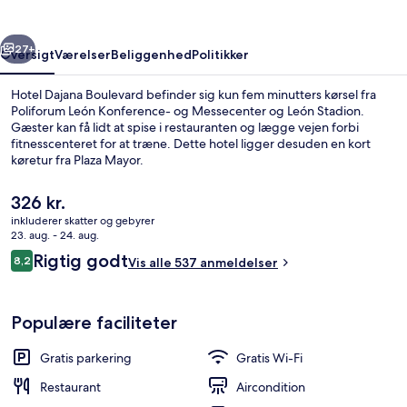
rige
Næste
27+
Oversigt
Værelser
Beliggenhed
Politikker
Hotel Dajana Boulevard befinder sig kun fem minutters kørsel fra
Poliforum León Konference- og Messecenter og León Stadion.
Gæster kan få lidt at spise i restauranten og lægge vejen forbi
fitnesscenteret for at træne. Dette hotel ligger desuden en kort
køretur fra Plaza Mayor.
Den
326 kr.
nuværende
inkluderer skatter og gebyrer
pris
23. aug. - 24. aug.
Fitnessfaciliteter
er
Anmeldelser
Rigtig godt
8,2
Vis alle 537 anmeldelser
326 kr.
8,2 ud af 10.
Populære faciliteter
Gratis parkering
Gratis Wi-Fi
Restaurant
Aircondition