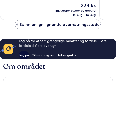
af
af
Prisen
224 kr.
10,
10,
er
Godt,
Fremrag
inkluderer skatter og gebyrer
224 kr.
15. aug. - 16. aug.
357
1.085
anmeldelser
anmelde
Sammenlign lignende overnatningssteder
Log på for at se tilgængelige rabatter og fordele. Flere
fordele til flere eventyr.
Log på
Tilmeld dig nu – det er gratis
Om området