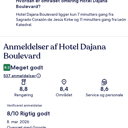
Hvordan er området omkring Hotel Dajana
Boulevard?
Hotel Dajana Boulevard ligger kun 7 minutters gang fra
Sagrado Corazón de Jesús Kirke og 11 minutters gang fra León
Katedral.
Anmeldelser af Hotel Dajana
Anmeldelser
Boulevard
Meget godt
8,2
537 anmeldelser
8,8
8,4
8,6
Rengøring
Området
Service og personale
Anmeldelser
Verificeret anmeldelse
8/10 Rigtig godt
8. mar. 2026
Oversæt med Google