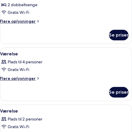
2 dobbeltsenge
Gratis Wi-Fi
Flere
Flere oplysninger
oplysninger
om
Se priser
Room2
Indlæs
To enkeltsenge med hvide lagner og 
5
Værelse
alle
Plads til 4 personer
billeder
Gratis Wi-Fi
af
Værelse
Flere
Flere oplysninger
oplysninger
om
Se priser
Værelse
Indlæs
Et hotelværelse med en seng, en stol
5
Værelse
alle
Plads til 2 personer
billeder
Gratis Wi-Fi
af