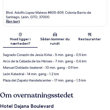
Blvd. Adolfo Lopez Mateos #805-809, Colonia Barrio de
Santiago, León, GTO, 37000
Åbn kort
Kort
Hvad ligger i
Sådan kommer du
Restauranter
nærheden?
rundt
Sagrado Corazón de Jesús Kirke
- 5 min. gang
- 0.5 km
Arco de la Calzada de los Héroes
- 7 min. gang
- 0.6 km
Manuel Doblado-teateret
- 10 min. gang
- 0.9 km
León Katedral
- 14 min. gang
- 1.2 km
Plaza del Zapato Handelscenter
- 17 min. gang
- 1.5 km
Om overnatningsstedet
Hotel Dajana Boulevard