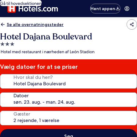
Gå til hovedsektionen
Hent appen
Se alle overnatningssteder
Hotel Dajana Boulevard
3.0-
stjernet
Hotel med restaurant i nærheden af León Stadion
overnatningssted
Vælg datoer for at se priser
Hvor skal du hen?
Datoer
Gæster
Søg