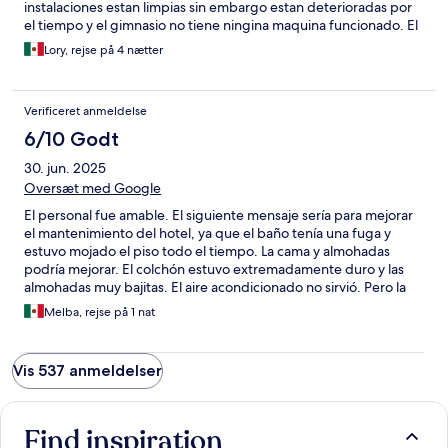
instalaciones estan limpias sin embargo estan deterioradas por
el tiempo y el gimnasio no tiene ningina maquina funcionado. El
servicio de todo el personal es atento y amable. En general lo
Lory, rejse på 4 nætter
recomiendo, es seguro, céntrico y limpio.
Verificeret anmeldelse
6/10 Godt
30. jun. 2025
Oversæt med Google
El personal fue amable. El siguiente mensaje sería para mejorar
el mantenimiento del hotel, ya que el baño tenía una fuga y
estuvo mojado el piso todo el tiempo. La cama y almohadas
podría mejorar. El colchón estuvo extremadamente duro y las
almohadas muy bajitas. El aire acondicionado no sirvió. Pero la
ubicación es buena y accesible. La seguridad del
Melba, rejse på 1 nat
estacionamiento es importante y el hotel lo tiene. El personal
muy amable. Gracias.
Vis 537 anmeldelser
Find inspiration