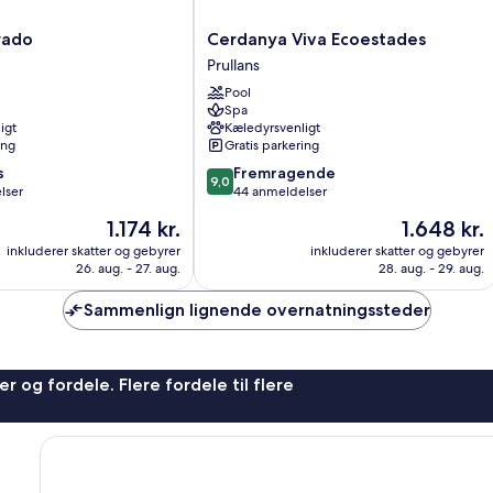
Cerdanya
rado
Cerdanya Viva Ecoestades
Viva
Prullans
Ecoestades
Pool
Prullans
Spa
igt
Kæledyrsvenligt
ing
Gratis parkering
9.0
s
Fremragende
9,0
ud
lser
44 anmeldelser
af
Prisen
Prisen
1.174 kr.
1.648 kr.
10,
er
er
Fremragende,
inkluderer skatter og gebyrer
inkluderer skatter og gebyrer
1.174 kr.
1.648 kr.
26. aug. - 27. aug.
28. aug. - 29. aug.
44
anmeldelser
Sammenlign lignende overnatningssteder
r og fordele. Flere fordele til flere