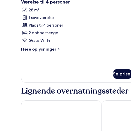
4
Værelse til 4 personer
alle
28 m²
billeder
1 soveværelse
af
Værelse
Plads til 4 personer
til
2 dobbeltsenge
4
Gratis Wi-Fi
personer
Flere
Flere oplysninger
oplysninger
om
Værelse
til
Se prise
4
personer
Lignende overnatningssteder
Hotel Villa Paulita
Hotel del Pra