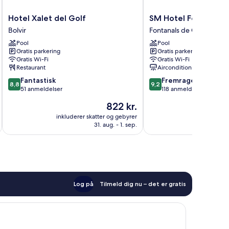
Hotel
SM
Hotel Xalet del Golf
SM Hotel Fontanals 
Xalet
Hotel
Bolvir
Fontanals de Cerdanya
del
Fontanals
Pool
Pool
Golf
Golf
Gratis parkering
Gratis parkering
Bolvir
Fontanals
Gratis Wi-Fi
Gratis Wi-Fi
de
Restaurant
Aircondition
Cerdanya
8.8
9.2
Fantastisk
Fremragende
8,8
9,2
ud
ud
51 anmeldelser
118 anmeldelser
af
af
Prisen
822 kr.
10,
10,
er
Fantastisk,
Fremragende,
inkluderer skatter og gebyrer
inkluderer 
822 kr.
31. aug. - 1. sep.
51
118
anmeldelser
anmeldelser
Log på
Tilmeld dig nu – det er gratis