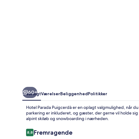
60+
Oversigt
Værelser
Beliggenhed
Politikker
Hotel Parada Puigcerdà er en oplagt valgmulighed, når du
parkering er inkluderet, og gæster, der gerne vil holde sig
alpint skiløb og snowboarding i nærheden.
Anmeldelser
Fremragende
8,8
8,8 ud af 10.