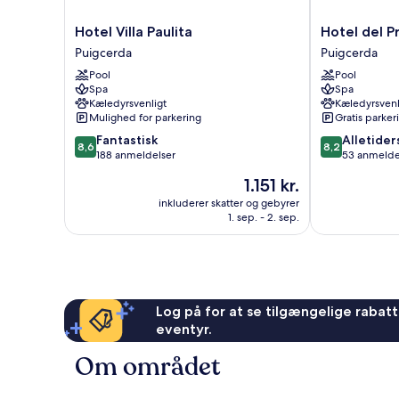
Hotel
Hotel
Hotel Villa Paulita
Hotel del P
Villa
del
Puigcerda
Puigcerda
Paulita
Prado
Pool
Pool
Puigcerda
Puigcerda
Spa
Spa
Kæledyrsvenligt
Kæledyrsvenl
Mulighed for parkering
Gratis parker
8.6
8.2
Fantastisk
Alletider
8,6
8,2
ud
ud
188 anmeldelser
53 anmelde
af
af
Prisen
1.151 kr.
10,
10,
er
Fantastisk,
Alletiders,
inkluderer skatter og gebyrer
1.151 kr.
1. sep. - 2. sep.
188
53
anmeldelser
anmeldelser
Log på for at se tilgængelige rabatte
eventyr.
Om området