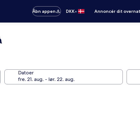
•
Åbn appen
DKK
Annoncér dit overna
à
Datoer