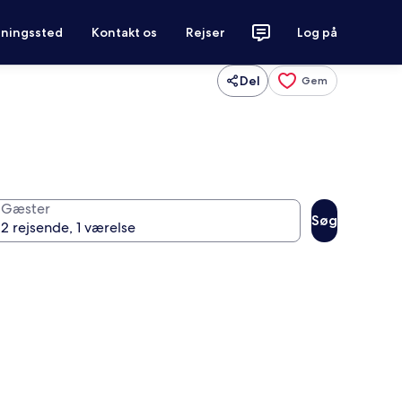
tningssted
Kontakt os
Rejser
Log på
Del
Gem
Gæster
Søg