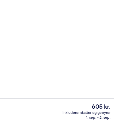
Reception
Den
605 kr.
nuværende
inkluderer skatter og gebyrer
pris
1. sep. - 2. sep.
Premium-sengetøj, pengeskab på være
er
605 kr.