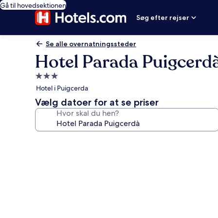
Gå til hovedsektionen
Søg efter rejser
Se alle overnatningssteder
Hotel Parada Puigcerd
3.0-
stjernet
Hotel i Puigcerda
overnatningssted
Vælg datoer for at se priser
Hvor skal du hen?
Billedgalleri
for
Hotel
Parada
Puigcerdà