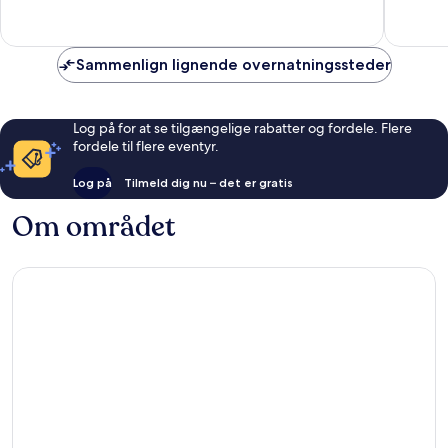
Enestående,
Alletider
38
232
anmeldelser
anmelde
Sammenlign lignende overnatningssteder
Log på for at se tilgængelige rabatter og fordele. Flere
fordele til flere eventyr.
Log på
Tilmeld dig nu – det er gratis
Om området