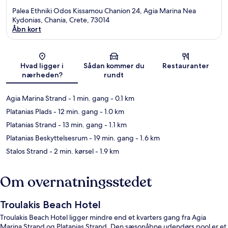
Palea Ethniki Odos Kissamou Chanion 24, Agia Marina Nea
Kydonias, Chania, Crete, 73014
Åbn kort
Kort
Hvad ligger i
Sådan kommer du
Restauranter
nærheden?
rundt
Agia Marina Strand
- 1 min. gang
- 0.1 km
Platanias Plads
- 12 min. gang
- 1.0 km
Platanias Strand
- 13 min. gang
- 1.1 km
Platanias Beskyttelsesrum
- 19 min. gang
- 1.6 km
Stalos Strand
- 2 min. kørsel
- 1.9 km
Om overnatningsstedet
Troulakis Beach Hotel
Troulakis Beach Hotel ligger mindre end et kvarters gang fra Agia
Marina Strand og Platanias Strand. Den sæsonåbne udendørs pool er et