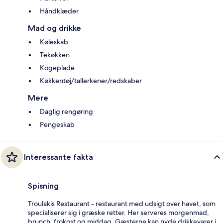
Håndklæder
Mad og drikke
Køleskab
Tekøkken
Kogeplade
Køkkentøj/tallerkener/redskaber
Mere
Daglig rengøring
Pengeskab
Interessante fakta
Spisning
Troulakis Restaurant - restaurant med udsigt over havet, som
specialiserer sig i græske retter. Her serveres morgenmad,
brunch, frokost og middag. Gæsterne kan nyde drikkevarer i