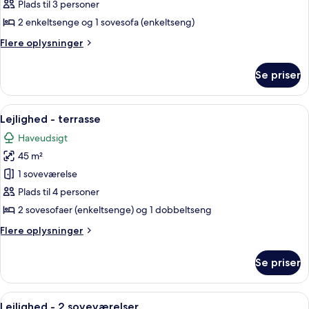
-
Plads til 3 personer
1
2 enkeltsenge og 1 sovesofa (enkeltseng)
soveværelse
Flere
Flere oplysninger
oplysninger
om
Se priser
Lejlighed
-
1
Indlæs
En kompakt bolig med tekøkken, spise
11
soveværelse
Lejlighed - terrasse
alle
Haveudsigt
billeder
45 m²
af
Lejlighed
1 soveværelse
-
Plads til 4 personer
terrasse
2 sovesofaer (enkeltsenge) og 1 dobbeltseng
Flere
Flere oplysninger
oplysninger
om
Se priser
Lejlighed
-
terrasse
Indlæs
Et soveværelse med en seng, et billede
11
Lejlighed - 2 soveværelser