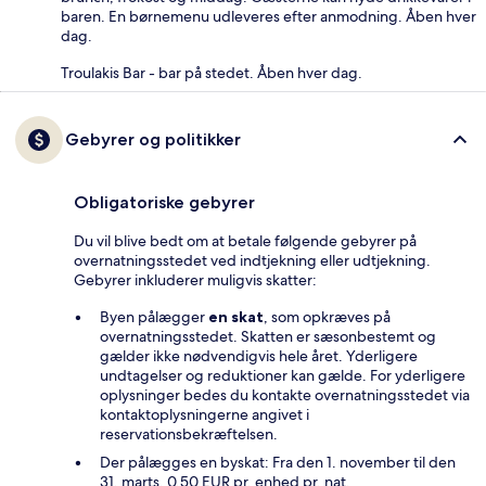
baren. En børnemenu udleveres efter anmodning. Åben hver
dag.
Troulakis Bar - bar på stedet. Åben hver dag.
Gebyrer og politikker
Obligatoriske gebyrer
Du vil blive bedt om at betale følgende gebyrer på
overnatningsstedet ved indtjekning eller udtjekning.
Gebyrer inkluderer muligvis skatter:
Byen pålægger
en skat
, som opkræves på
overnatningsstedet. Skatten er sæsonbestemt og
gælder ikke nødvendigvis hele året. Yderligere
undtagelser og reduktioner kan gælde. For yderligere
oplysninger bedes du kontakte overnatningsstedet via
kontaktoplysningerne angivet i
reservationsbekræftelsen.
Der pålægges en byskat: Fra den 1. november til den
31. marts, 0.50 EUR pr. enhed pr. nat.