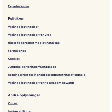
s
c
Rejsebureauer
O
t
n
i
l
o
Politikker
y
n
R
Vilkår og betingelser
e
s
Vilkår og betingelser for Vrbo
o
r
Hjælp til personer med et handicap
t
Fortrolighed
,
C
Cookies
r
e
Juridiske oplysninger/Kontakt os
t
e
Retningslinjer for indhold og indberetning af indhold
Vilkår og betingelser for Hotels.com Rewards
Andre oplysninger
Om os
Ledige stillinger