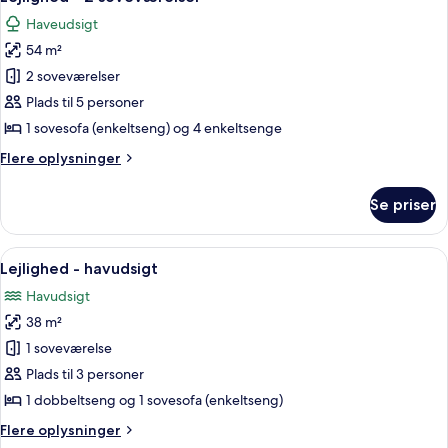
alle
Haveudsigt
billeder
54 m²
af
Lejlighed
2 soveværelser
-
Plads til 5 personer
2
1 sovesofa (enkeltseng) og 4 enkeltsenge
soveværelser
Flere
Flere oplysninger
oplysninger
om
Se priser
Lejlighed
-
2
Indlæs
Et soveværelse med himmelseng, et nat
13
soveværelser
Lejlighed - havudsigt
alle
Havudsigt
billeder
38 m²
af
Lejlighed
1 soveværelse
-
Plads til 3 personer
havudsigt
1 dobbeltseng og 1 sovesofa (enkeltseng)
Flere
Flere oplysninger
oplysninger