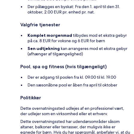
Der pålægges en byskat: Fra den 1. april til den 31.
oktober, 2.00 EUR pr. enhed pr. nat.
Valgfrie tjenester
Komplet morgenmad
tilbydes mod et ekstra gebyr
på ca. 8 EUR for voksne og 6 EUR for børn
Sen udtjekning
kan arrangeres mod et ekstra gebyr
(afhænger af tilgængelighed)
Pool, spa og fitness (hvis tilgængeligt)
Der er adgang til poolen fra kl. 09.00 til kl. 19.00
Den sæsonåbne pool er åben fra april til oktober
Politikker
Dette overnatningssted udlejes af en professionel vært,
der udlejer som en virksomhed eller et erhverv.
Dette overnatningssted har udendørsområder såsom
altaner, balkoner eller terrasser, der muligvis ikke er
egnede for børn. Hvis du har spørgsmål, anbefaler vi, at du