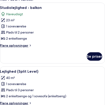
værelser
Indlæs
Et soveværelse med en seng, to sengebo
13
Studiolejlighed - balkon
alle
Haveudsigt
billeder
23 m²
af
Studiolejlighed
1 soveværelse
-
Plads til 2 personer
balkon
2 enkeltsenge
Flere
Flere oplysninger
oplysninger
om
Se priser
Studiolejlighed
-
balkon
Indlæs
Et soveværelse med to senge, et natbo
12
Lejlighed (Split Level)
alle
40 m²
billeder
1 soveværelse
af
Lejlighed
Plads til 3 personer
(Split
2 enkeltsenge og 1 sovesofa (enkeltseng)
Level)
Flere
Flere oplysninger