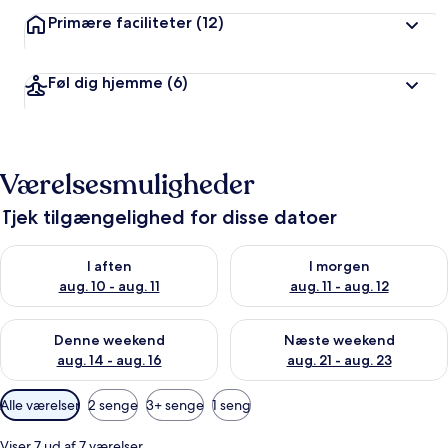
Primære faciliteter
(12)
Føl dig hjemme
(6)
Værelsesmuligheder
Tjek tilgængelighed for disse datoer
Tjek tilgængelighed for i aften aug. 10 - aug. 11
Tjek tilgængelighed for i morg
I aften
I morgen
aug. 10 - aug. 11
aug. 11 - aug. 12
Tjek tilgængelighed for denne weekend aug. 14 - aug. 16
Tjek tilgængelighed for næste
Denne weekend
Næste weekend
aug. 14 - aug. 16
aug. 21 - aug. 23
Tilgængelige
Alle værelser
2 senge
3+ senge
1 seng
filtre
for
Viser 7 ud af 7 værelser