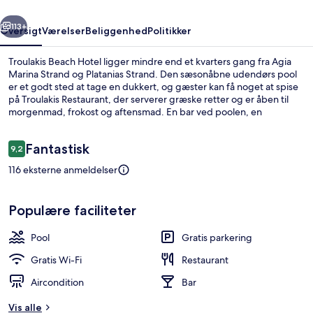
rige
Næste
113+
Oversigt
Værelser
Beliggenhed
Politikker
Troulakis Beach Hotel ligger mindre end et kvarters gang fra Agia
Marina Strand og Platanias Strand. Den sæsonåbne udendørs pool
er et godt sted at tage en dukkert, og gæster kan få noget at spise
på Troulakis Restaurant, der serverer græske retter og er åben til
morgenmad, frokost og aftensmad. En bar ved poolen, en
snackbar/deli og en terrasse er andre højdepunkter.
Anmeldelser
Fantastisk
9,2
9,2 ud af 10.
116 eksterne anmeldelser
På stranden
Populære faciliteter
Pool
Gratis parkering
Gratis Wi-Fi
Restaurant
Aircondition
Bar
Vis alle