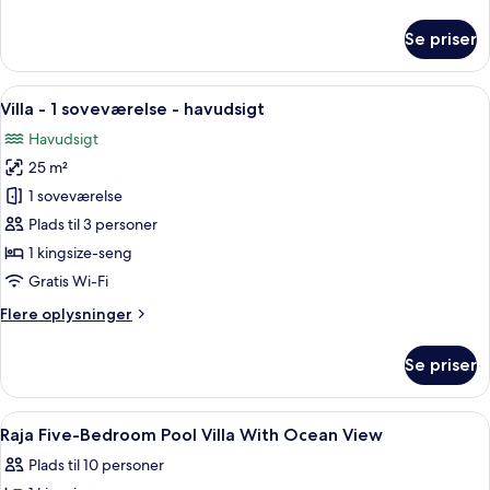
oplysninger
om
Se priser
Studiolejlighed
-
havudsigt
Indlæs
Villa - 1 soveværelse - havudsigt | 1 
6
(Villa,
Villa - 1 soveværelse - havudsigt
alle
Bedroom)
Havudsigt
billeder
25 m²
af
Villa
1 soveværelse
-
Plads til 3 personer
1
1 kingsize-seng
soveværelse
Gratis Wi-Fi
-
Flere
Flere oplysninger
havudsigt
oplysninger
om
Se priser
Villa
-
1
Indlæs
1 soveværelse, premium-sengetøj, pen
6
soveværelse
Raja Five-Bedroom Pool Villa With Ocean View
alle
-
Plads til 10 personer
havudsigt
billeder