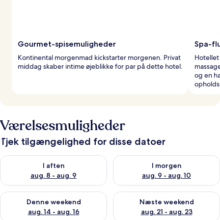
Gourmet-spisemuligheder
Spa-fl
Kontinental morgenmad kickstarter morgenen. Privat
Hotelle
middag skaber intime øjeblikke for par på dette hotel.
massage
og en h
opholds
Værelsesmuligheder
Tjek tilgængelighed for disse datoer
Tjek tilgængelighed for i aften aug. 8 - aug. 9
Tjek tilgængelighed for i morg
I aften
I morgen
aug. 8 - aug. 9
aug. 9 - aug. 10
Tjek tilgængelighed for denne weekend aug. 14 - aug. 16
Tjek tilgængelighed for næste
Denne weekend
Næste weekend
aug. 14 - aug. 16
aug. 21 - aug. 23