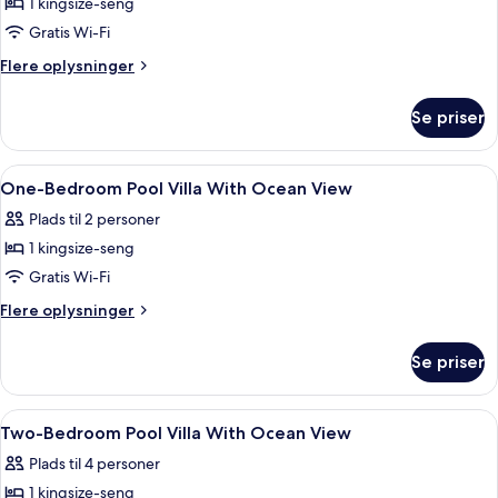
1 kingsize-seng
af
Raja
Gratis Wi-Fi
Five-
Flere
Flere oplysninger
Bedroom
oplysninger
om
Pool
Se priser
Raja
Villa
Five-
With
Bedroom
Indlæs
Pool | 7 udendørs pools, åben fra kl. 09.
2
Ocean
Pool
One-Bedroom Pool Villa With Ocean View
alle
Villa
View
Plads til 2 personer
With
billeder
Ocean
1 kingsize-seng
af
View
One-
Gratis Wi-Fi
Bedroom
Flere
Flere oplysninger
Pool
oplysninger
om
Villa
Se priser
One-
With
Bedroom
Ocean
Pool
Indlæs
1 soveværelse, premium-sengetøj, pen
7
View
Villa
Two-Bedroom Pool Villa With Ocean View
alle
With
Plads til 4 personer
Ocean
billeder
View
1 kingsize-seng
af