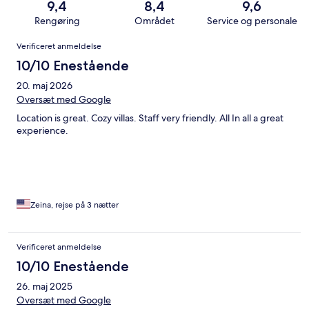
9,4
8,4
9,6
Rengøring
Området
Service og personale
Anmeldelser
Verificeret anmeldelse
10/10 Enestående
20. maj 2026
Oversæt med Google
Location is great. Cozy villas. Staff very friendly. All In all a great
experience.
Zeina, rejse på 3 nætter
Verificeret anmeldelse
10/10 Enestående
26. maj 2025
Oversæt med Google