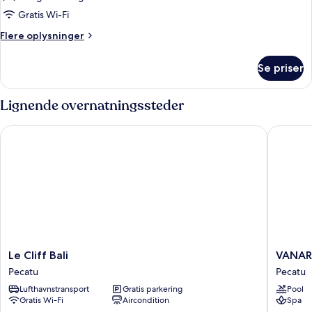
Two-
Gratis Wi-Fi
Bedroom
Flere
Flere oplysninger
Pool
oplysninger
om
Villa
Se priser
Two-
With
Bedroom
Ocean
Pool
Lignende overnatningssteder
View
Villa
With
Le Cliff Bali
VANARA 
Ocean
View
Le
VANAR
Le Cliff Bali
VANARA
Cliff
Resort
Pecatu
Pecatu
Bali
&
Lufthavnstransport
Gratis parkering
Pool
Pecatu
Spa
Gratis Wi-Fi
Aircondition
Spa
Pecatu