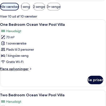
Tilgængelige
Alle værelser
1 seng
2 senge
3+ senge
filtre
for
Viser 10 ud af 10 værelser
værelser
Indlæs
One Bedroom Ocean View Pool Villa | 
21
One Bedroom Ocean View Pool Villa
alle
Havudsigt
billeder
73 m²
af
One
1 soveværelse
Bedroom
Plads til 3 personer
Ocean
1 kingsize-seng
View
Gratis Wi-Fi
Pool
Flere
Flere oplysninger
Villa
oplysninger
om
Se priser
One
Bedroom
Ocean
Indlæs
Et soveværelse med en stor seng, ventila
11
View
Two Bedroom Ocean View Pool Villa
alle
Pool
Havudsigt
Villa
billeder