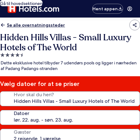
Gå til hovedsektionen
Hent appen
Se alle overnatningssteder
Hidden Hills Villas - Small Luxury
Hotels of The World
4.5-
stjernet
Dette eksklusive hotel tilbyder 7 udendørs pools og ligger i nærheden
overnatningssted
af Padang Padangs-stranden
Vælg datoer for at se priser
Hvor skal du hen?
Datoer
Gæster