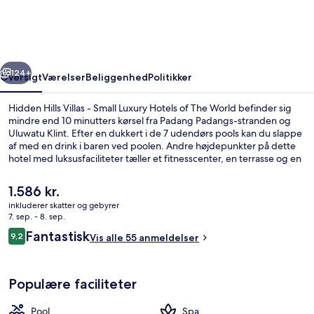
-
Small
Luxury
rige
Næste
Hotels
124+
Oversigt
Værelser
Beliggenhed
Politikker
of
Hidden Hills Villas - Small Luxury Hotels of The World befinder sig
The
mindre end 10 minutters kørsel fra Padang Padangs-stranden og
Uluwatu Klint. Efter en dukkert i de 7 udendørs pools kan du slappe
World
af med en drink i baren ved poolen. Andre højdepunkter på dette
hotel med luksusfaciliteter tæller et fitnesscenter, en terrasse og en
have.
Den
1.586 kr.
nuværende
inkluderer skatter og gebyrer
pris
7. sep. - 8. sep.
Udsigt fra værelset
er
Anmeldelser
Fantastisk
9,2
Vis alle 55 anmeldelser
1.586 kr.
9,2 ud af 10.
Populære faciliteter
Pool
Spa