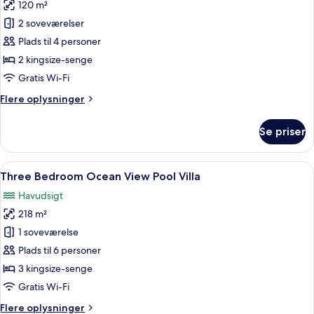
120 m²
af
Two
2 soveværelser
Bedroom
Plads til 4 personer
Ocean
2 kingsize-senge
View
Gratis Wi-Fi
Pool
Flere
Flere oplysninger
Villa
oplysninger
om
Se priser
Two
Bedroom
Ocean
Indlæs
Et soveværelse med seng, fjernsyn og 
11
View
Three Bedroom Ocean View Pool Villa
alle
Pool
Havudsigt
Villa
billeder
218 m²
af
Three
1 soveværelse
Bedroom
Plads til 6 personer
Ocean
3 kingsize-senge
View
Gratis Wi-Fi
Pool
Flere
Flere oplysninger
Villa