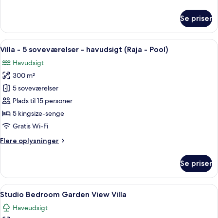
oplysninger
om
Se priser
Three
Bedroom
Ocean
Indlæs
Udeafgrundspool med udsigt til havet
26
View
Villa - 5 soveværelser - havudsigt (Raja - Pool)
alle
Pool
Havudsigt
Villa
billeder
300 m²
af
Villa
5 soveværelser
-
Plads til 15 personer
5
5 kingsize-senge
soveværelser
Gratis Wi-Fi
-
Flere
Flere oplysninger
havudsigt
oplysninger
(Raja
om
Se priser
-
Villa
-
Pool)
5
Indlæs
Et moderne soveværelse med en stor sen
18
soveværelser
Studio Bedroom Garden View Villa
alle
-
Haveudsigt
havudsigt
billeder