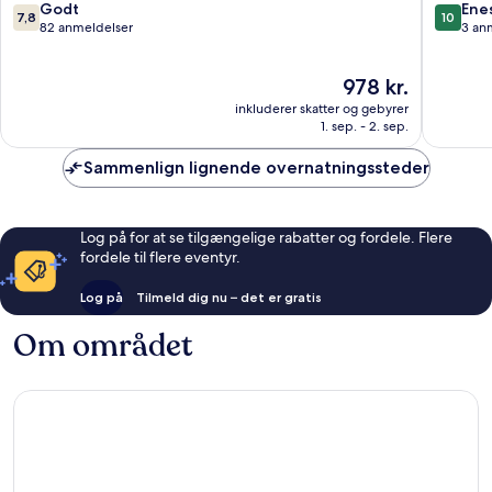
7.8
10.0
Godt
Ene
7,8
10
ud
ud
82 anmeldelser
3 an
af
af
10,
10,
Prisen
978 kr.
Godt,
Eneståe
er
82
3
inkluderer skatter og gebyrer
978 kr.
anmeldelser
anmelde
1. sep. - 2. sep.
Sammenlign lignende overnatningssteder
Log på for at se tilgængelige rabatter og fordele. Flere
fordele til flere eventyr.
Log på
Tilmeld dig nu – det er gratis
Om området