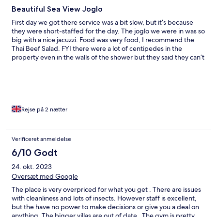
Beautiful Sea View Joglo
First day we got there service was a bit slow, but it’s because
they were short-staffed for the day. The joglo we were in was so
big with a nice jacuzzi. Food was very food, I recommend the
Thai Beef Salad. FYI there were a lot of centipedes in the
property even in the walls of the shower but they said they can’t
do anything about them, they regularly fog the property but
the centipedes keep coming back so you just gotta keep an eye
out for them.
Rejse på 2 nætter
Verificeret anmeldelse
6/10 Godt
24. okt. 2023
Oversæt med Google
The place is very overpriced for what you get . There are issues
with cleanliness and lots of insects. However staff is excellent,
but the have no power to make decisions or give you a deal on
anything. The bigger villas are out of date . The gym is pretty