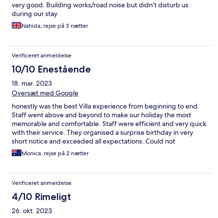
very good. Building works/road noise but didn’t disturb us
during our stay
Nahida, rejse på 3 nætter
Verificeret anmeldelse
10/10 Enestående
18. mar. 2023
Oversæt med Google
honestly was the best Villa experience from beginning to end.
Staff went above and beyond to make our holiday the most
memorable and comfortable. Staff were efficient and very quick
with their service. They organised a surprise birthday in very
short notice and exceeded all expectations. Could not
recommend a better place to stay in Bali ! Definitely recommend
Monica, rejse på 2 nætter
this place !!
Verificeret anmeldelse
4/10 Rimeligt
26. okt. 2023