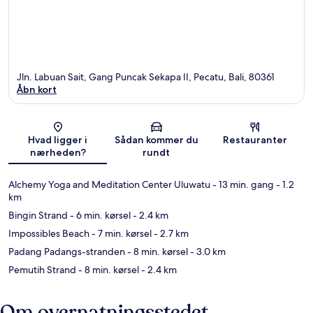
Jln. Labuan Sait, Gang Puncak Sekapa II, Pecatu, Bali, 80361
Åbn kort
Kort
Hvad ligger i
Sådan kommer du
Restauranter
nærheden?
rundt
Alchemy Yoga and Meditation Center Uluwatu
- 13 min. gang
- 1.2
km
Bingin Strand
- 6 min. kørsel
- 2.4 km
Impossibles Beach
- 7 min. kørsel
- 2.7 km
Padang Padangs-stranden
- 8 min. kørsel
- 3.0 km
Pemutih Strand
- 8 min. kørsel
- 2.4 km
Om overnatningsstedet