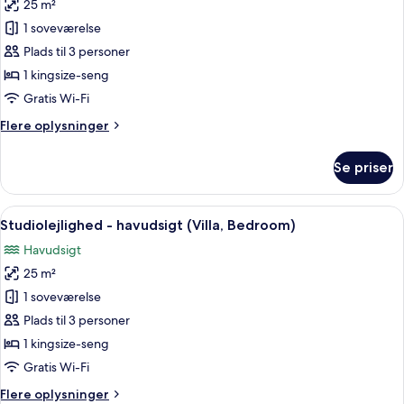
(Raja
25 m²
af
-
Studio
1 soveværelse
Pool)
Bedroom
Plads til 3 personer
Garden
1 kingsize-seng
View
Gratis Wi-Fi
Villa
Flere
Flere oplysninger
oplysninger
om
Se priser
Studio
Bedroom
Garden
Indlæs
Et moderne badeværelse med et fritståe
13
View
Studiolejlighed - havudsigt (Villa, Bedroom)
alle
Villa
Havudsigt
billeder
25 m²
af
Studiolejlighed
1 soveværelse
-
Plads til 3 personer
havudsigt
1 kingsize-seng
(Villa,
Gratis Wi-Fi
Bedroom)
Flere
Flere oplysninger