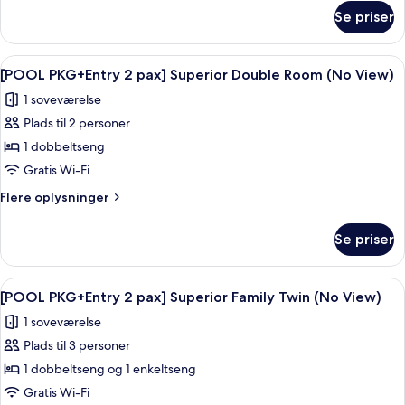
om
Se priser
[Same-
day
Special]
Indlæs
Et hotelværelse med seng, skrivebord, 
6
Deluxe,
[POOL PKG+Entry 2 pax] Superior Double Room (No View)
alle
Random
1 soveværelse
Assignment
billeder
Plads til 2 personer
af
[POOL
1 dobbeltseng
PKG+Entry
Gratis Wi-Fi
2
Flere
Flere oplysninger
pax]
oplysninger
Superior
om
Se priser
[POOL
Double
PKG+Entry
Room
2
Indlæs
Skrivebord, gratis Wi-Fi, sengetøj
(No
6
pax]
[POOL PKG+Entry 2 pax] Superior Family Twin (No View)
alle
Superior
View)
1 soveværelse
Double
billeder
Room
Plads til 3 personer
af
(No
[POOL
1 dobbeltseng og 1 enkeltseng
View)
PKG+Entry
Gratis Wi-Fi