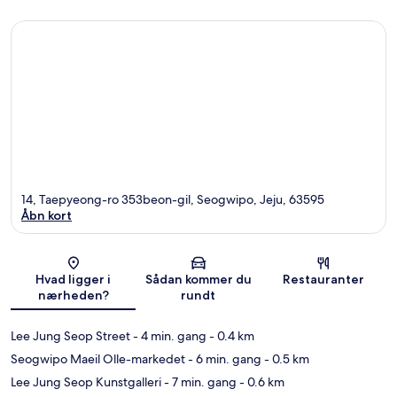
14, Taepyeong-ro 353beon-gil, Seogwipo, Jeju, 63595
Åbn kort
Kort
Hvad ligger i
Sådan kommer du
Restauranter
nærheden?
rundt
Lee Jung Seop Street
- 4 min. gang
- 0.4 km
Seogwipo Maeil Olle-markedet
- 6 min. gang
- 0.5 km
Lee Jung Seop Kunstgalleri
- 7 min. gang
- 0.6 km