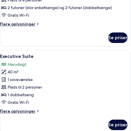
Deluxe-
Plads til 4 personer
værelse
2 futoner (stor enkeltsenge) og 2 futoner (dobbeltsenge)
(Ondol)
Gratis Wi-Fi
Flere
Flere oplysninger
oplysninger
om
Se priser
Deluxe-
værelse
(Ondol)
Indlæs
Et hotelværelse med en stor seng, en st
8
Executive Suite
alle
Havudsigt
billeder
40 m²
af
Executive
1 soveværelse
Suite
Plads til 2 personer
1 dobbeltseng
Gratis Wi-Fi
Flere
Flere oplysninger
oplysninger
om
Se priser
Executive