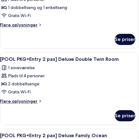
af
View
1
[POOL
1 dobbeltseng og 1 enkeltseng
Double
PKG+Entry
Bed,
Gratis Wi-Fi
City
2
Flere
Flere oplysninger
View
pax]
oplysninger
Deluxe
om
Se priser
[POOL
Family
PKG+Entry
Twin
2
Indlæs
Et hotelværelse med to senge, et skriv
Room
7
pax]
[POOL PKG+Entry 2 pax] Deluxe Double Twin Room
alle
Deluxe
1 soveværelse
Family
billeder
Twin
Plads til 4 personer
af
Room
[POOL
2 dobbeltsenge
PKG+Entry
Gratis Wi-Fi
2
Flere
Flere oplysninger
pax]
oplysninger
Deluxe
om
Se priser
[POOL
Double
PKG+Entry
Twin
2
Indlæs
Et hotelværelse med to senge, et skriveb
Room
6
pax]
[POOL PKG+Entry 2 pax] Deluxe Family Ocean