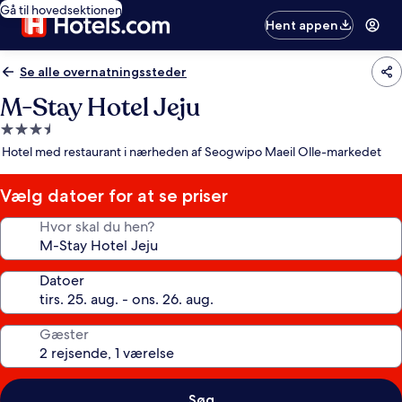
Gå til hovedsektionen
Hent appen
Se alle overnatningssteder
M-Stay Hotel Jeju
3.5-
stjernet
Hotel med restaurant i nærheden af Seogwipo Maeil Olle-markedet
overnatningssted
Vælg datoer for at se priser
Hvor skal du hen?
Datoer
Gæster
Søg