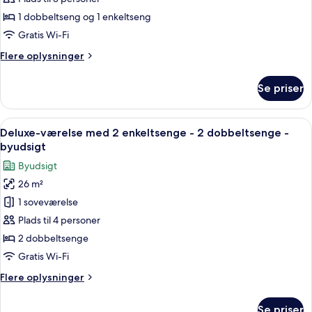
Twin
1 dobbeltseng og 1 enkeltseng
(No
Gratis Wi-Fi
View)
Flere
Flere oplysninger
oplysninger
om
Se priser
Superior
Family
Twin
Indlæs
Et hotelværelse med to senge, et skriv
7
(No
Deluxe-værelse med 2 enkeltsenge - 2 dobbeltsenge -
alle
View)
byudsigt
billeder
Byudsigt
af
26 m²
Deluxe-
1 soveværelse
værelse
med
Plads til 4 personer
2
2 dobbeltsenge
enkeltsenge
Gratis Wi-Fi
-
Flere
Flere oplysninger
2
oplysninger
dobbeltsenge
om
Se priser