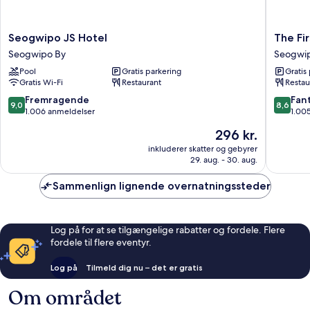
Seogwipo
The
Seogwipo JS Hotel
The Fi
JS
First70
Seogwipo By
Seogwi
Hotel
Hotel
Pool
Gratis parkering
Gratis
Seogwipo
Seogwi
Gratis Wi-Fi
Restaurant
Restau
By
By
9.0
8.6
Fremragende
Fant
9,0
8,6
ud
ud
1.006 anmeldelser
1.00
af
af
Prisen
296 kr.
10,
10,
er
Fremragende,
Fantasti
inkluderer skatter og gebyrer
296 kr.
29. aug. - 30. aug.
1.006
1.005
anmeldelser
anmelde
Sammenlign lignende overnatningssteder
Log på for at se tilgængelige rabatter og fordele. Flere
fordele til flere eventyr.
Log på
Tilmeld dig nu – det er gratis
Om området