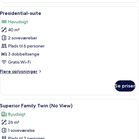
Suite
Indlæs
Et hotelværelse med et stort vindue, 
6
Presidential-suite
alle
Havudsigt
billeder
40 m²
af
Presidential-
2 soveværelser
suite
Plads til 6 personer
3 dobbeltsenge
Gratis Wi-Fi
Flere
Flere oplysninger
oplysninger
om
Se priser
Presidential-
suite
Indlæs
Skrivebord, gratis Wi-Fi, sengetøj
6
Superior Family Twin (No View)
alle
Byudsigt
billeder
26 m²
af
Superior
1 soveværelse
Family
Plads til 3 personer