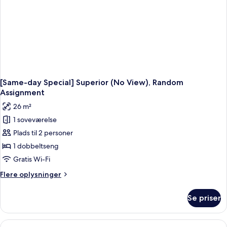
[Same-day Special] Superior (No View), Random
Assignment
26 m²
1 soveværelse
Plads til 2 personer
1 dobbeltseng
Gratis Wi-Fi
Flere
Flere oplysninger
oplysninger
om
Se priser
[Same-
day
Special]