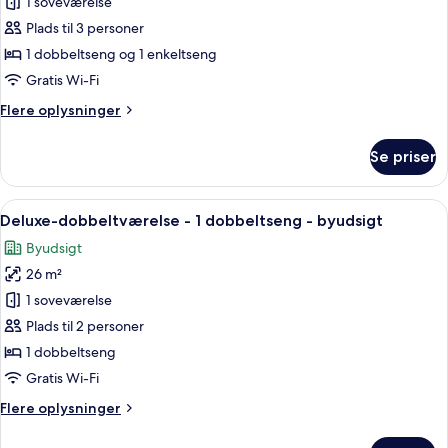
1 soveværelse
værelse
med
Plads til 3 personer
2
1 dobbeltseng og 1 enkeltseng
enkeltsenge
Gratis Wi-Fi
-
Flere
Flere oplysninger
flere
oplysninger
senge
om
Se priser
Deluxe-
-
værelse
byudsigt
med
Indlæs
Et hotelværelse med en stor seng, et sk
(Family)
6
2
Deluxe-dobbeltværelse - 1 dobbeltseng - byudsigt
alle
enkeltsenge
Byudsigt
-
billeder
flere
26 m²
af
senge
Deluxe-
1 soveværelse
-
dobbeltværelse
byudsigt
Plads til 2 personer
(Family)
-
1 dobbeltseng
1
Gratis Wi-Fi
dobbeltseng
Flere
Flere oplysninger
-
oplysninger
byudsigt
om