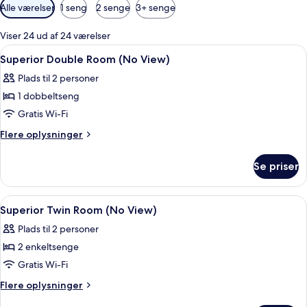
Tilgængelige
Alle værelser
1 seng
2 senge
3+ senge
filtre
for
Viser 24 ud af 24 værelser
værelser
Indlæs
Skrivebord, gratis Wi-Fi, sengetøj
6
Superior Double Room (No View)
alle
Plads til 2 personer
billeder
1 dobbeltseng
af
Superior
Gratis Wi-Fi
Double
Flere
Flere oplysninger
Room
oplysninger
om
(No
Se priser
Superior
View)
Double
Room
Indlæs
Badeværelse | Separat badekar og brus
3
(No
Superior Twin Room (No View)
alle
View)
Plads til 2 personer
billeder
2 enkeltsenge
af
Superior
Gratis Wi-Fi
Twin
Flere
Flere oplysninger
Room
oplysninger