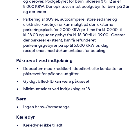
og derover. Poolgebyret for børn i alderen 3 til 12 år er
8.000 KRW. Der opkræves intet poolgebyr for børn på 2 år
og derunder.
Parkering af SUV'er, autocampere, store sedaner og
elektriske køretøjer er kun muligt på den eksterne
parkeringsplads for 2.000 KRW pr. time fra kl. 09.00 til
kl. 18.00 og uden gebyr fra kl. 18.00 til kl. 09.00.. Gæster,
der parkerer eksternt, kan få refunderet
parkeringsgebyrer på op til 5.000 KRW pr. dag i
receptionen med dokumentation for betaling.
Påkrævet ved indtjekning
Depositum med kreditkort, debitkort eller kontanter er
påkrævet for påløbne udgifter
Gyldigt billed-ID kan være påkrævet
Minimumsalder ved indtjekning er 18
Børn
Ingen baby-/barnesenge
Kæledyr
Kæledyr er ikke tilladt