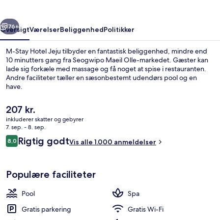
rige
Næste
76+
Oversigt
Værelser
Beliggenhed
Politikker
M-Stay Hotel Jeju tilbyder en fantastisk beliggenhed, mindre end
10 minutters gang fra Seogwipo Maeil Olle-markedet. Gæster kan
lade sig forkæle med massage og få noget at spise i restauranten.
Andre faciliteter tæller en sæsonbestemt udendørs pool og en
have.
Den
207 kr.
nuværende
inkluderer skatter og gebyrer
pris
7. sep. - 8. sep.
Sæsonbestemt udendørs pool, åben fra kl
er
Anmeldelser
Rigtig godt
8,0
Vis alle 1.000 anmeldelser
207 kr.
8,0 ud af 10.
Populære faciliteter
Pool
Spa
Gratis parkering
Gratis Wi-Fi