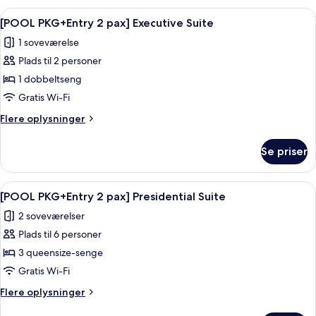
Room
2
Indlæs
Et hotelværelse med en stor seng, en st
8
pax]
[POOL PKG+Entry 2 pax] Executive Suite
alle
Deluxe
1 soveværelse
Ondol
billeder
Room
Plads til 2 personer
af
[POOL
1 dobbeltseng
PKG+Entry
Gratis Wi-Fi
2
Flere
Flere oplysninger
pax]
oplysninger
Executive
om
Se priser
[POOL
Suite
PKG+Entry
2
Indlæs
Et moderne hotelværelse med en stor 
6
pax]
[POOL PKG+Entry 2 pax] Presidential Suite
alle
Executive
2 soveværelser
Suite
billeder
Plads til 6 personer
af
[POOL
3 queensize-senge
PKG+Entry
Gratis Wi-Fi
2
Flere
Flere oplysninger
pax]
oplysninger