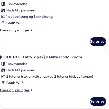
alle
Deluxe
1 soveværelse
Double
billeder
Twin
Plads til 3 personer
af
Room
[POOL
1 dobbeltseng og 1 enkeltseng
PKG+Entry
Gratis Wi-Fi
2
Flere
Flere oplysninger
pax]
oplysninger
Deluxe
om
Se priser
[POOL
Family
PKG+Entry
Ocean
2
Indlæs
Et hotelværelse med stort vindue, træ
4
pax]
[POOL PKG+Entry 2 pax] Deluxe Ondol Room
alle
Deluxe
1 soveværelse
Family
billeder
Ocean
Plads til 4 personer
af
[POOL
2 futoner (stor enkeltsenge) og 2 futoner (dobbeltsenge)
PKG+Entry
Gratis Wi-Fi
2
Flere
Flere oplysninger
pax]
oplysninger
Deluxe
om
Se priser
[POOL
Ondol
PKG+Entry