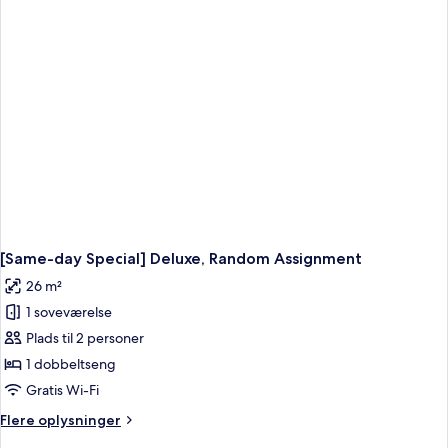
Superior
(No
View),
Random
Assignment
[Same-day Special] Deluxe, Random Assignment
26 m²
1 soveværelse
Plads til 2 personer
1 dobbeltseng
Gratis Wi-Fi
Flere
Flere oplysninger
oplysninger