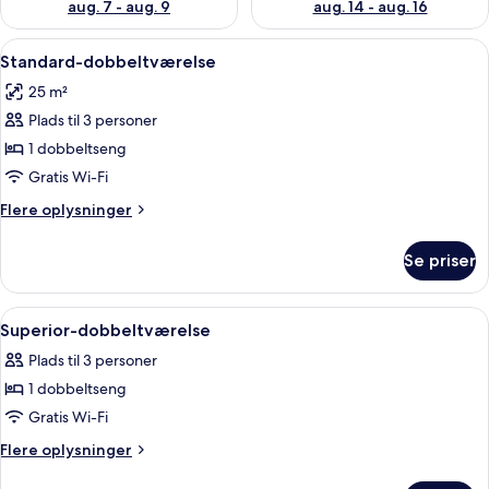
aug. 7 - aug. 9
aug. 14 - aug. 16
Indlæs
To skåle til kæledyr på et blåt tæppe 
1
Standard-dobbeltværelse
alle
25 m²
billeder
Plads til 3 personer
af
Standard-
1 dobbeltseng
dobbeltværelse
Gratis Wi-Fi
Flere
Flere oplysninger
oplysninger
om
Se priser
Standard-
dobbeltværelse
Indlæs
Et moderne hotelværelse med en stor se
9
Superior-dobbeltværelse
alle
Plads til 3 personer
billeder
1 dobbeltseng
af
Superior-
Gratis Wi-Fi
dobbeltværelse
Flere
Flere oplysninger
oplysninger
om