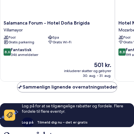
Salamanca
Hotel
Salamanca Forum - Hotel Doña Brígida
Hotel 
Forum
Mozarb
Villamayor
Mozarb
-
Salaman
Pool
Spa
Pool
Hotel
Mozarb
Gratis parkering
Gratis Wi-Fi
Gratis
Doña
Brígida
8.6
8.8
Fantastisk
Fant
8,6
8,8
Villamayor
ud
ud
346 anmeldelser
199 
af
af
Prisen
501 kr.
10,
10,
er
Fantastisk,
Fantasti
inkluderer skatter og gebyrer
501 kr.
30. aug. - 31. aug.
346
199
anmeldelser
anmelde
Sammenlign lignende overnatningssteder
Log på for at se tilgængelige rabatter og fordele. Flere
fordele til flere eventyr.
Log på
Tilmeld dig nu – det er gratis