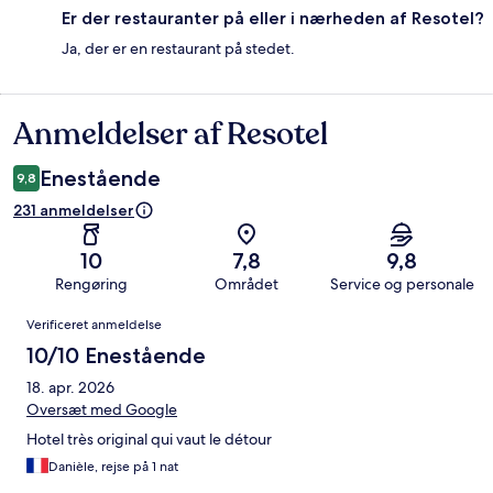
Er der restauranter på eller i nærheden af Resotel?
Ja, der er en restaurant på stedet.
Anmeldelser af Resotel
Anmeldelser
Enestående
9,8
231 anmeldelser
10
7,8
9,8
Rengøring
Området
Service og personale
Anmeldelser
Verificeret anmeldelse
10/10 Enestående
18. apr. 2026
Oversæt med Google
Hotel très original qui vaut le détour
Danièle, rejse på 1 nat