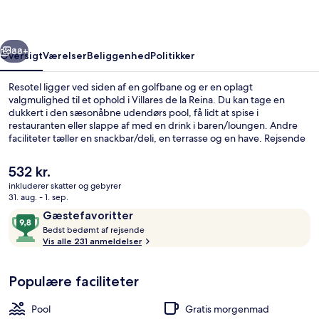
rige
Næste
88+
Oversigt
Værelser
Beliggenhed
Politikker
Resotel ligger ved siden af en golfbane og er en oplagt
valgmulighed til et ophold i Villares de la Reina. Du kan tage en
dukkert i den sæsonåbne udendørs pool, få lidt at spise i
restauranten eller slappe af med en drink i baren/loungen. Andre
faciliteter tæller en snackbar/deli, en terrasse og en have. Rejsende
er vilde med stedets hjælpsomme personale.
Den
532 kr.
nuværende
inkluderer skatter og gebyrer
pris
31. aug. - 1. sep.
Udendørsområde
er
Anmeldelser
9,8
Gæstefavoritter
532 kr.
B
ud
Bedst bedømt af rejsende
e
Vis alle 231 anmeldelser
af
d
10,
s
Gæstefavoritter
Populære faciliteter
t
b
Pool
Gratis morgenmad
e