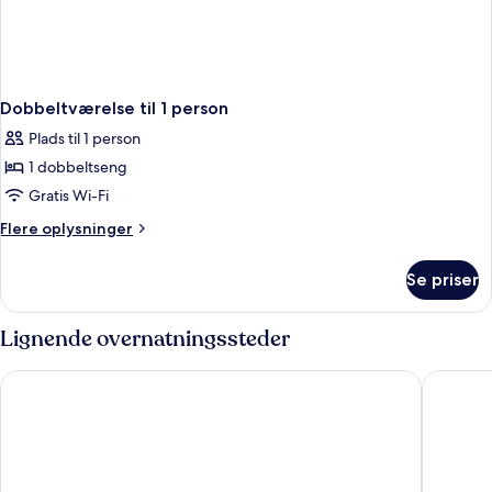
Dobbeltværelse til 1 person
Plads til 1 person
1 dobbeltseng
Gratis Wi-Fi
Flere
Flere oplysninger
oplysninger
om
Se priser
Dobbeltværelse
til
1
Lignende overnatningssteder
person
Salamanca Forum - Hotel Doña Brígida
Hotel M