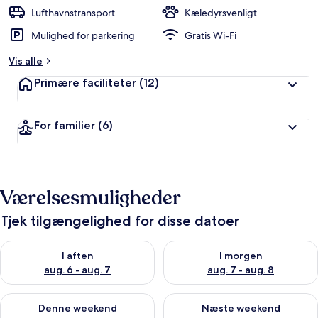
d
Lufthavnstransport
Kæledyrsvenligt
ø
Mulighed for parkering
Gratis Wi-Fi
m
t
Vis alle
a
Primære faciliteter
(12)
f
r
For familier
(6)
e
j
s
e
n
Værelsesmuligheder
d
e
Tjek tilgængelighed for disse datoer
Tjek tilgængelighed for i aften aug. 6 - aug. 7
Tjek tilgængelighed for i morg
I aften
I morgen
aug. 6 - aug. 7
aug. 7 - aug. 8
Tjek tilgængelighed for denne weekend aug. 7 - aug. 9
Tjek tilgængelighed for næste
Denne weekend
Næste weekend