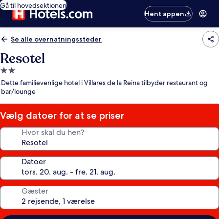
Gå til hovedsektionen
Hent appen
Se alle overnatningssteder
Resotel
2.0-
stjernet
Dette familievenlige hotel i Villares de la Reina tilbyder restaurant og
overnatningssted
bar/lounge
Vælg datoer for at se priser
Hvor skal du hen?
Datoer
Gæster