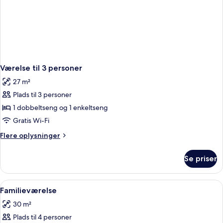
Værelse til 3 personer
27 m²
Plads til 3 personer
1 dobbeltseng og 1 enkeltseng
Gratis Wi-Fi
Flere
Flere oplysninger
oplysninger
om
Se priser
Værelse
til
3
Indlæs
Et hotelværelse med to senge, et skriv
9
personer
Familieværelse
alle
30 m²
billeder
Plads til 4 personer
af