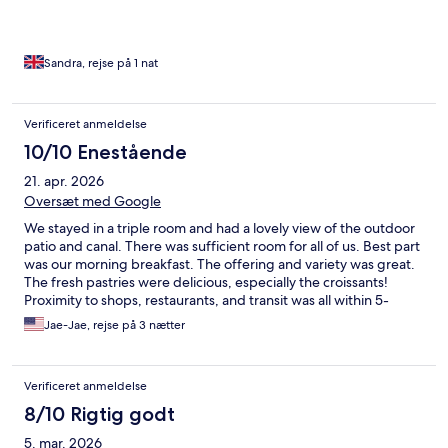
Sandra, rejse på 1 nat
Verificeret anmeldelse
10/10 Enestående
21. apr. 2026
Oversæt med Google
We stayed in a triple room and had a lovely view of the outdoor
patio and canal. There was sufficient room for all of us. Best part
was our morning breakfast. The offering and variety was great.
The fresh pastries were delicious, especially the croissants!
Proximity to shops, restaurants, and transit was all within 5-
10min. I would definitely come back to stay here next time I’m in
Jae-Jae, rejse på 3 nætter
town
Verificeret anmeldelse
8/10 Rigtig godt
5. mar. 2026