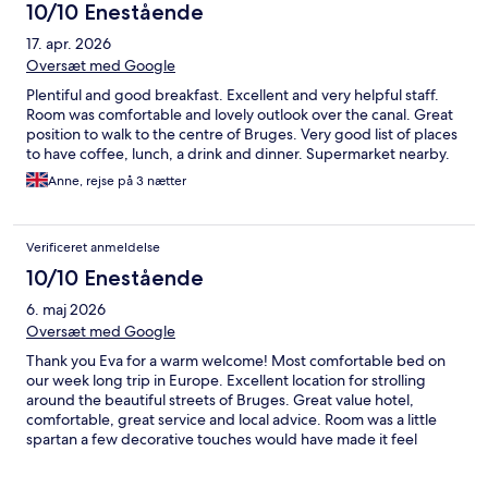
10/10 Enestående
17. apr. 2026
Oversæt med Google
Plentiful and good breakfast. Excellent and very helpful staff.
Room was comfortable and lovely outlook over the canal. Great
position to walk to the centre of Bruges. Very good list of places
to have coffee, lunch, a drink and dinner. Supermarket nearby.
Anne, rejse på 3 nætter
Verificeret anmeldelse
10/10 Enestående
6. maj 2026
Oversæt med Google
Thank you Eva for a warm welcome! Most comfortable bed on
our week long trip in Europe. Excellent location for strolling
around the beautiful streets of Bruges. Great value hotel,
comfortable, great service and local advice. Room was a little
spartan a few decorative touches would have made it feel
cosier. Parking is limited but the hotel kindly accommodated our
late request.