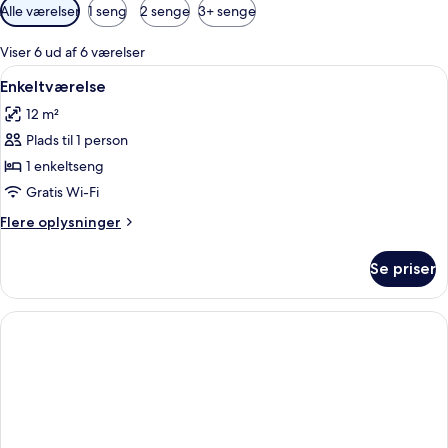
Tilgængelige
Alle værelser
1 seng
2 senge
3+ senge
filtre
for
Viser 6 ud af 6 værelser
værelser
Indlæs
Et soveværelse med seng, radiator og
1
Enkeltværelse
alle
12 m²
billeder
Plads til 1 person
af
Enkeltværelse
1 enkeltseng
Gratis Wi-Fi
Flere
Flere oplysninger
oplysninger
om
Se priser
Enkeltværelse