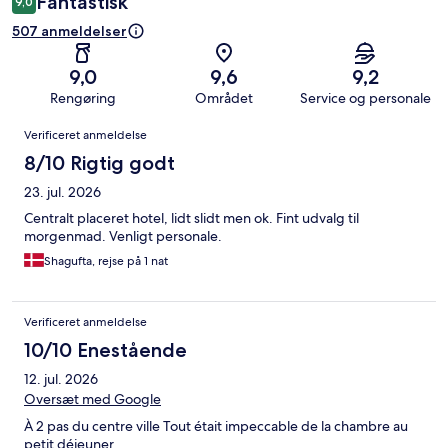
Fantastisk
9,0
507 anmeldelser
9,0
9,6
9,2
Rengøring
Området
Service og personale
Anmeldelser
Verificeret anmeldelse
8/10 Rigtig godt
23. jul. 2026
Centralt placeret hotel, lidt slidt men ok. Fint udvalg til
morgenmad. Venligt personale.
Shagufta, rejse på 1 nat
Verificeret anmeldelse
10/10 Enestående
12. jul. 2026
Oversæt med Google
À 2 pas du centre ville Tout était impeccable de la chambre au
petit déjeuner