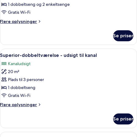
Familieværelse
1 dobbeltseng og 2 enkeltsenge
Gratis Wi-Fi
Flere
Flere oplysninger
oplysninger
om
Se priser
Familieværelse
Indlæs
Et moderne hotelværelse med en stor se
9
Superior-dobbeltværelse - udsigt til kanal
alle
Kanaludsigt
billeder
20 m²
af
Superior-
Plads til 3 personer
dobbeltværelse
1 dobbeltseng
-
Gratis Wi-Fi
udsigt
Flere
Flere oplysninger
til
oplysninger
kanal
om
Se priser
Superior-
dobbeltværelse
-