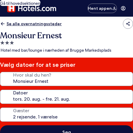
Gå til hovedsektionen
Hent appen
Se alle overnatningssteder
Monsieur Ernest
3.0-
stjernet
Hotel med bar/lounge i nærheden af Brugge Markedsplads
overnatningssted
Vælg datoer for at se priser
Hvor skal du hen?
Datoer
Gæster
Søg