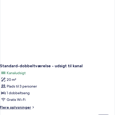
udsigt
til
kanal
Standard-dobbeltværelse - udsigt til kanal
Kanaludsigt
20 m²
Plads til 3 personer
1 dobbeltseng
Gratis Wi-Fi
Flere
Flere oplysninger
oplysninger