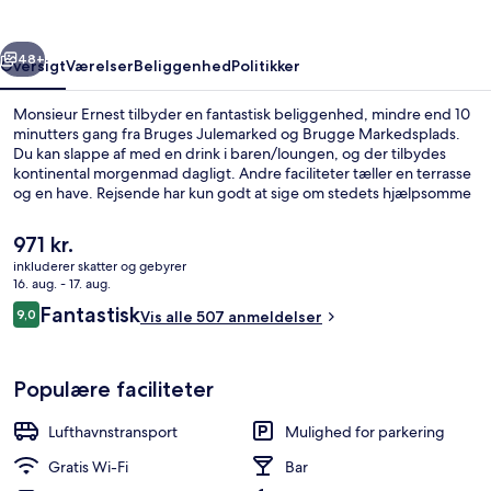
rige
Næste
48+
Oversigt
Værelser
Beliggenhed
Politikker
Monsieur Ernest tilbyder en fantastisk beliggenhed, mindre end 10
minutters gang fra Bruges Julemarked og Brugge Markedsplads.
Du kan slappe af med en drink i baren/loungen, og der tilbydes
kontinental morgenmad dagligt. Andre faciliteter tæller en terrasse
og en have. Rejsende har kun godt at sige om stedets hjælpsomme
personale og beliggenhed.
Den
971 kr.
nuværende
inkluderer skatter og gebyrer
pris
16. aug. - 17. aug.
Indvendig detalje
er
Anmeldelser
Fantastisk
9,0
Vis alle 507 anmeldelser
971 kr.
9,0 ud af 10.
Populære faciliteter
Lufthavnstransport
Mulighed for parkering
Gratis Wi-Fi
Bar