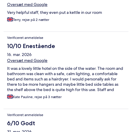
Oversæt med Google
Very helpful staff, they even put a kettle in our room
Terry, rejse på 2 nætter
Verificeret anmeldelse
10/10 Enestående
16. mar. 2026
Oversæt med Google
It was a lovely little hotel on the side of the water. The room and
bathroom was clean with a safe, calm lighting, a comfortable
bed and items such as a hairdryer. I would personally ask for
there to be more hangers and maybe little bed side tables as
the shelf above the bed is quite high for this use. Staff and
breakfast was great. We would definitely return.
Kate Pauline, rejse på 3 nætter
Verificeret anmeldelse
6/10 Godt
31. mar. 2026