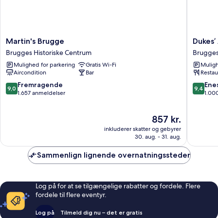
Martin's
Dukes’
Martin's Brugge
Dukes’
Brugge
Arches
Brugges Historiske Centrum
Brugges
Brugges
–
Mulighed for parkering
Gratis Wi-Fi
Muligh
Historiske
by
Aircondition
Bar
Restau
Centrum
Dukes’
Hotel
9.0
9.4
Fremragende
Ene
9,0
9,4
Collecti
ud
ud
1.657 anmeldelser
1.00
Brugge
af
af
Historis
10,
10,
Prisen
857 kr.
Centru
Fremragende,
Eneståe
er
1.657
1.000
inkluderer skatter og gebyrer
857 kr.
anmeldelser
anmelde
30. aug. - 31. aug.
Sammenlign lignende overnatningssteder
Log på for at se tilgængelige rabatter og fordele. Flere
fordele til flere eventyr.
Log på
Tilmeld dig nu – det er gratis