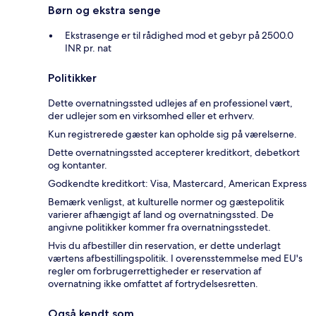
Børn og ekstra senge
Ekstrasenge er til rådighed mod et gebyr på 2500.0
INR pr. nat
Politikker
Dette overnatningssted udlejes af en professionel vært,
der udlejer som en virksomhed eller et erhverv.
Kun registrerede gæster kan opholde sig på værelserne.
Dette overnatningssted accepterer kreditkort, debetkort
og kontanter.
Godkendte kreditkort: Visa, Mastercard, American Express
Bemærk venligst, at kulturelle normer og gæstepolitik
varierer afhængigt af land og overnatningssted. De
angivne politikker kommer fra overnatningsstedet.
Hvis du afbestiller din reservation, er dette underlagt
værtens afbestillingspolitik. I overensstemmelse med EU's
regler om forbrugerrettigheder er reservation af
overnatning ikke omfattet af fortrydelsesretten.
Også kendt som