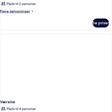
Plads til 2 personer
Flere
Flere oplysninger
oplysninger
om
Se priser
Værelse
Værelse
Plads til 4 personer