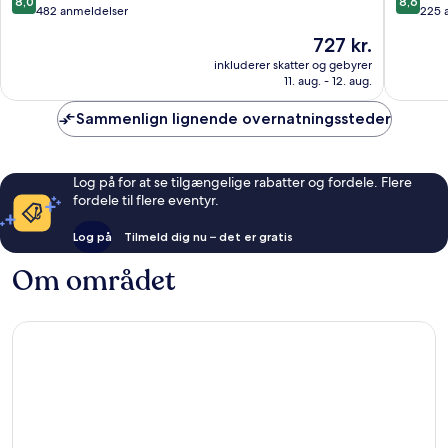
8,0
8,6
Arrivals
Naka
ud
ud
482 anmeldelser
225 
Vile
af
af
Prisen
727 kr.
Parle
10,
10,
er
East
Alletiders,
Fantasti
inkluderer skatter og gebyrer
727 kr.
11. aug. - 12. aug.
482
225
anmeldelser
anmelde
Sammenlign lignende overnatningssteder
Log på for at se tilgængelige rabatter og fordele. Flere
fordele til flere eventyr.
Log på
Tilmeld dig nu – det er gratis
Om området