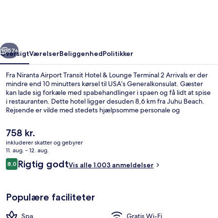
Hotel
&
Lounge
rige
Næste
Terminal
57+
Oversigt
Værelser
Beliggenhed
Politikker
2
Fra Niranta Airport Transit Hotel & Lounge Terminal 2 Arrivals er der
Arrivals
mindre end 10 minutters kørsel til USA’s Generalkonsulat. Gæster
kan lade sig forkæle med spabehandlinger i spaen og få lidt at spise
i restauranten. Dette hotel ligger desuden 8,6 km fra Juhu Beach.
Rejsende er vilde med stedets hjælpsomme personale og
beliggenhed.
Den
758 kr.
nuværende
inkluderer skatter og gebyrer
pris
11. aug. - 12. aug.
Lobby
er
Anmeldelser
Rigtig godt
8,0
Vis alle 1.003 anmeldelser
758 kr.
8,0 ud af 10.
Populære faciliteter
Spa
Gratis Wi-Fi