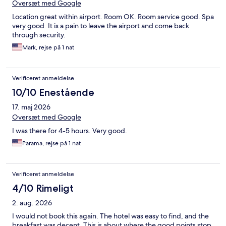
Oversæt med Google
Location great within airport. Room OK. Room service good. Spa
very good. It is a pain to leave the airport and come back
through security.
Mark, rejse på 1 nat
Verificeret anmeldelse
10/10 Enestående
17. maj 2026
Oversæt med Google
I was there for 4-5 hours. Very good.
Parama, rejse på 1 nat
Verificeret anmeldelse
4/10 Rimeligt
2. aug. 2026
I would not book this again. The hotel was easy to find, and the
breakfast was decent. This is about where the good points stop.