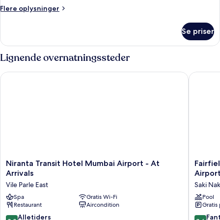
Flere
Flere oplysninger
oplysninger
om
Se priser
Værelse
Lignende overnatningssteder
Niranta Transit Hotel Mumbai Airport - At Arrivals
Fairfiel
Niranta
Fairfield
Niranta Transit Hotel Mumbai Airport - At
Fairfi
Transit
by
Arrivals
Airpor
Hotel
Marriott
Vile Parle East
Saki Na
Mumbai
Mumbai
Airport
Spa
Gratis Wi-Fi
Internat
Pool
Restaurant
Aircondition
Gratis
-
Airport
At
Saki
8.0
8.6
Alletiders
Fant