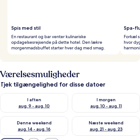
Spis med stil
Spa-fl
En restaurant og bar venter kulinariske
Forkæl s
opdagelsesrejsende på dette hotel. Den lækre
hvor dy
morgenmadsbuffet starter hver dag med smag.
harmoni.
Værelsesmuligheder
Tjek tilgængelighed for disse datoer
Tjek tilgængelighed for i aften aug. 9 - aug. 10
Tjek tilgængelighed for i morg
I aften
I morgen
aug. 9 - aug. 10
aug. 10 - aug. 11
Tjek tilgængelighed for denne weekend aug. 14 - aug. 16
Tjek tilgængelighed for næste
Denne weekend
Næste weekend
aug. 14 - aug. 16
aug. 21 - aug. 23