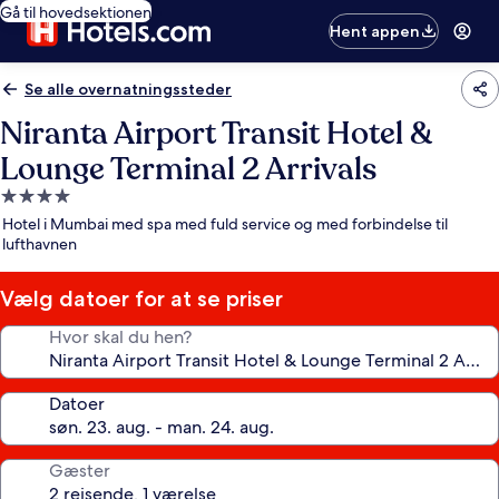
Gå til hovedsektionen
Hent appen
Se alle overnatningssteder
Niranta Airport Transit Hotel &
Lounge Terminal 2 Arrivals
4.0-
stjernet
Hotel i Mumbai med spa med fuld service og med forbindelse til
overnatningssted
lufthavnen
Vælg datoer for at se priser
Hvor skal du hen?
Datoer
Gæster