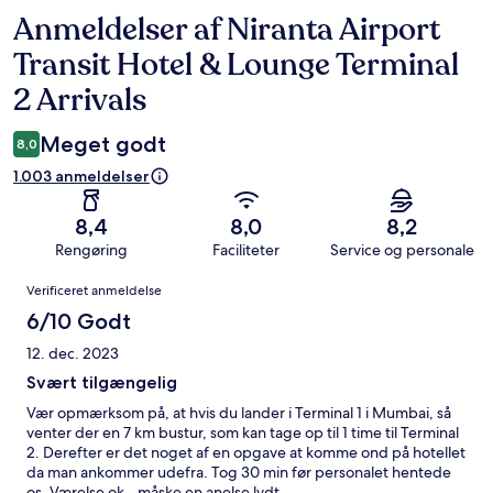
Anmeldelser af Niranta Airport
Anmeldelser
Transit Hotel & Lounge Terminal
2 Arrivals
Meget godt
8,0
1.003 anmeldelser
8,4
8,0
8,2
Rengøring
Faciliteter
Service og personale
Anmeldelser
Verificeret anmeldelse
6/10 Godt
12. dec. 2023
Svært tilgængelig
Vær opmærksom på, at hvis du lander i Terminal 1 i Mumbai, så
venter der en 7 km bustur, som kan tage op til 1 time til Terminal
2. Derefter er det noget af en opgave at komme ond på hotellet
da man ankommer udefra. Tog 30 min før personalet hentede
os. Værelse ok - måske en anelse lydt.