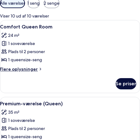
Tilgængelige
Alle værelser
1 seng
2 senge
filtre
for
Viser 10 ud af 10 værelser
værelser
Indlæs
Et hotelværelse med en stor seng, et sk
8
Comfort Queen Room
alle
24 m²
billeder
1 soveværelse
af
Comfort
Plads til 2 personer
Queen
1 queensize-seng
Room
Flere
Flere oplysninger
oplysninger
om
Se priser
Comfort
Queen
Room
Indlæs
Et hotelværelse med seng, sengebord,
6
Premium-værelse (Queen)
alle
35 m²
billeder
1 soveværelse
af
Premium-
Plads til 2 personer
værelse
1 queensize-seng