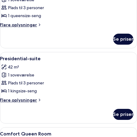
af
Suite
Plads til 3 personer
(Niranta
1 queensize-seng
Suite)
Flere
Flere oplysninger
oplysninger
om
Se priser
Suite
(Niranta
Suite)
Indlæs
En moderne stue med sofa, lænestol, 
8
Presidential-suite
alle
42 m²
billeder
1 soveværelse
af
Presidential-
Plads til 3 personer
suite
1 kingsize-seng
Flere
Flere oplysninger
oplysninger
om
Se priser
Presidential-
suite
Indlæs
Et hotelværelse med seng, sengeborde,
2
Comfort Queen Room