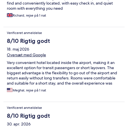
find and conveniently located, with easy check in, and quiet
room with everything you need
Richard, rejse på 1 nat
Verificeret anmeldelse
8/10 Rigtig godt
18. maj 2026
Oversæt med Google
Very convenient hotel located inside the airport, making it an
excellent option for transit passengers or short layovers. The
biggest advantage is the flexibility to go out of the airport and
return easily without long transfers. Rooms were comfortable
and suitable for a short stay, and the overall experience was
smooth and practical for travelers in transit.
Meghal, rejse på 1 nat
Verificeret anmeldelse
8/10 Rigtig godt
30. apr. 2026