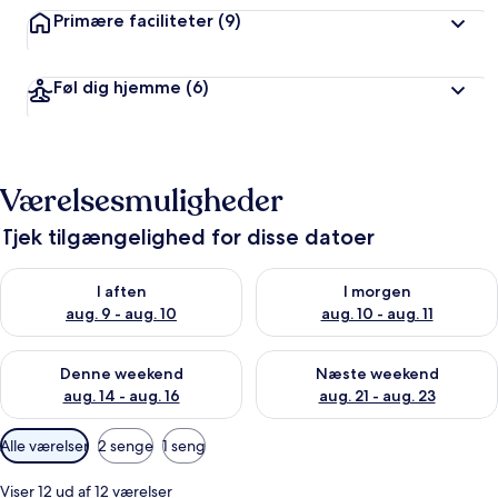
Primære faciliteter
(9)
Føl dig hjemme
(6)
Værelsesmuligheder
Tjek tilgængelighed for disse datoer
Tjek tilgængelighed for i aften aug. 9 - aug. 10
Tjek tilgængelighed for i morg
I aften
I morgen
aug. 9 - aug. 10
aug. 10 - aug. 11
Tjek tilgængelighed for denne weekend aug. 14 - aug. 16
Tjek tilgængelighed for næste
Denne weekend
Næste weekend
aug. 14 - aug. 16
aug. 21 - aug. 23
Tilgængelige
Alle værelser
2 senge
1 seng
filtre
for
Viser 12 ud af 12 værelser