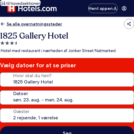
Gå til hovedsektionen
Hent appen
Se alle overnatningssteder
1825 Gallery Hotel
3.5-
stjernet
Hotel med restaurant i nærheden af Jonker Street Natmarked
overnatningssted
Vælg datoer for at se priser
Hvor skal du hen?
Datoer
Gæster
Søg