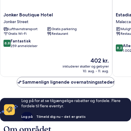
Jonker
Estadia
Jonker Boutique Hotel
Estadi
Boutique
Hotel
Jonker Street
Malacca 
Hotel
Malacca
Lufthavnstransport
Gratis parkering
Muligh
Jonker
City
Gratis Wi-Fi
Restaurant
Restau
Street
8.8
Fantastisk
8,8
8.2
Alle
ud
259 anmeldelser
8,2
ud
1.00
af
af
10,
Prisen
402 kr.
10,
Fantastisk,
er
Alletider
inkluderer skatter og gebyrer
259
402 kr.
10. aug. - 11. aug.
1.002
anmeldelser
anmelde
Sammenlign lignende overnatningssteder
Log på for at se tilgængelige rabatter og fordele. Flere
fordele til flere eventyr.
Log på
Tilmeld dig nu – det er gratis
Om området