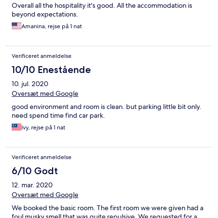
Overall all the hospitality it's good. All the accommodation is
beyond expectations.
Amanina, rejse på 1 nat
Verificeret anmeldelse
10/10 Enestående
10. jul. 2020
Oversæt med Google
good environment and room is clean. but parking little bit only.
need spend time find car park.
Ivy, rejse på 1 nat
Verificeret anmeldelse
6/10 Godt
12. mar. 2020
Oversæt med Google
We booked the basic room. The first room we were given had a
foul musky smell that was quite repulsive. We requested for a