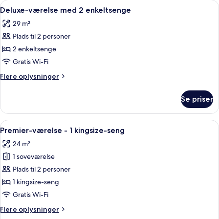
Indlæs
Et hotelværelse med to senge, et skri
5
Deluxe-værelse med 2 enkeltsenge
alle
29 m²
billeder
Plads til 2 personer
af
Deluxe-
2 enkeltsenge
værelse
Gratis Wi-Fi
med
Flere
Flere oplysninger
2
oplysninger
enkeltsenge
om
Se priser
Deluxe-
værelse
med
Indlæs
Et hotelværelse med en stor seng, et 
8
2
Premier-værelse - 1 kingsize-seng
alle
enkeltsenge
24 m²
billeder
1 soveværelse
af
Premier-
Plads til 2 personer
værelse
1 kingsize-seng
-
Gratis Wi-Fi
1
Flere
Flere oplysninger
kingsize-
oplysninger