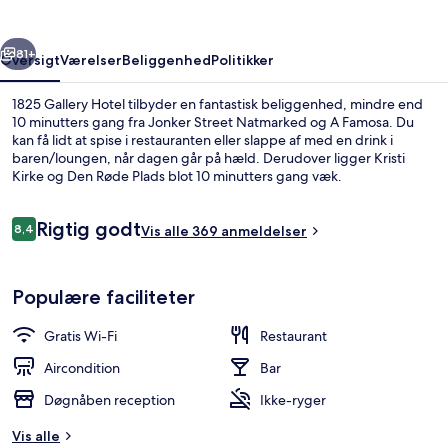
rige
Næste
81+
Oversigt
Værelser
Beliggenhed
Politikker
1825 Gallery Hotel tilbyder en fantastisk beliggenhed, mindre end
10 minutters gang fra Jonker Street Natmarked og A Famosa. Du
kan få lidt at spise i restauranten eller slappe af med en drink i
baren/loungen, når dagen går på hæld. Derudover ligger Kristi
Kirke og Den Røde Plads blot 10 minutters gang væk.
Anmeldelser
Rigtig godt
8,4
Vis alle 369 anmeldelser
8,4 ud af 10.
Siddeområde i lobbyen
Populære faciliteter
Gratis Wi-Fi
Restaurant
Aircondition
Bar
Døgnåben reception
Ikke-ryger
Vis alle