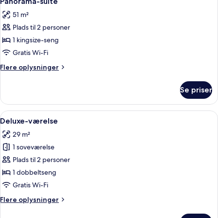
Panorama-suite
alle
51 m²
billeder
Plads til 2 personer
af
Panorama-
1 kingsize-seng
suite
Gratis Wi-Fi
Flere
Flere oplysninger
oplysninger
om
Se priser
Panorama-
suite
Indlæs
En pænt redt seng med hvid dyne og p
5
Deluxe-værelse
alle
29 m²
billeder
1 soveværelse
af
Deluxe-
Plads til 2 personer
værelse
1 dobbeltseng
Gratis Wi-Fi
Flere
Flere oplysninger
oplysninger
om