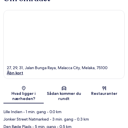
27, 29, 31, Jalan Bunga Raya, Malacca City, Melaka, 75100
Åbn kort
Kort
Hvad ligger i
Sådan kommer du
Restauranter
nærheden?
rundt
Lille Indien
- 1 min. gang
- 0.0 km
Jonker Street Natmarked
- 3 min. gang
- 0.3 km
Den Røde Plads
- 5 min. gang
- 0.5 km