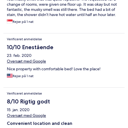
change of rooms, were given one floor up. It was okay but not
fantastic, the musky smell was still there. The bed had a bit of
stain, the shower didn’t have hot water until half an hour later.
Other than these, it was okay as we only stayed a night.
Rejse på 1 nat
Verificeret anmeldelse
10/10 Enestående
23. feb. 2020
Oversæt med Google
Nice property with comfortable bed! Love the place!
Rejse på 1 nat
Verificeret anmeldelse
8/10 Rigtig godt
15. jan. 2020
Oversæt med Google
Convenient location and clean