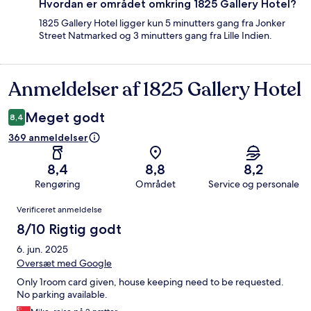
Hvordan er området omkring 1825 Gallery Hotel?
1825 Gallery Hotel ligger kun 5 minutters gang fra Jonker
Street Natmarked og 3 minutters gang fra Lille Indien.
Anmeldelser af 1825 Gallery Hotel
Anmeldelser
Meget godt
8,4
369 anmeldelser
8,4
8,8
8,2
Rengøring
Området
Service og personale
Anmeldelser
Verificeret anmeldelse
8/10 Rigtig godt
6. jun. 2025
Oversæt med Google
Only 1room card given, house keeping need to be requested.
No parking available.