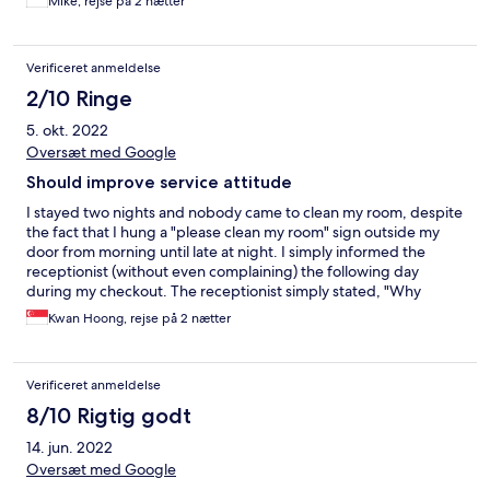
Mike, rejse på 2 nætter
Verificeret anmeldelse
2/10 Ringe
5. okt. 2022
Oversæt med Google
Should improve service attitude
I stayed two nights and nobody came to clean my room, despite
the fact that I hung a "please clean my room" sign outside my
door from morning until late at night. I simply informed the
receptionist (without even complaining) the following day
during my checkout. The receptionist simply stated, "Why
didn't you call last night, now the duty person has already left,"
Kwan Hoong, rejse på 2 nætter
without sorry or apologizing, and with an unhappy demeanor, as
if it were all our fault.
Verificeret anmeldelse
8/10 Rigtig godt
14. jun. 2022
Oversæt med Google