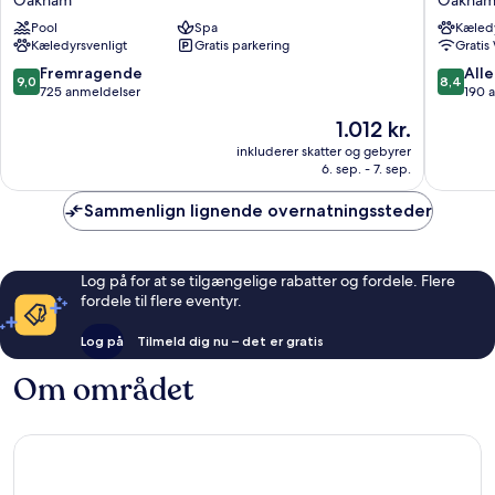
Oakham
Oakha
Rutland
Of
Pool
Spa
Kæledy
Oakham
Exeter
Kæledyrsvenligt
Gratis parkering
Gratis
Oakham
9.0
8.4
Fremragende
Alle
9,0
8,4
ud
ud
725 anmeldelser
190 
af
af
Prisen
1.012 kr.
10,
10,
er
Fremragende,
Alletider
inkluderer skatter og gebyrer
1.012 kr.
6. sep. - 7. sep.
725
190
anmeldelser
anmelde
Sammenlign lignende overnatningssteder
Log på for at se tilgængelige rabatter og fordele. Flere
fordele til flere eventyr.
Log på
Tilmeld dig nu – det er gratis
Om området