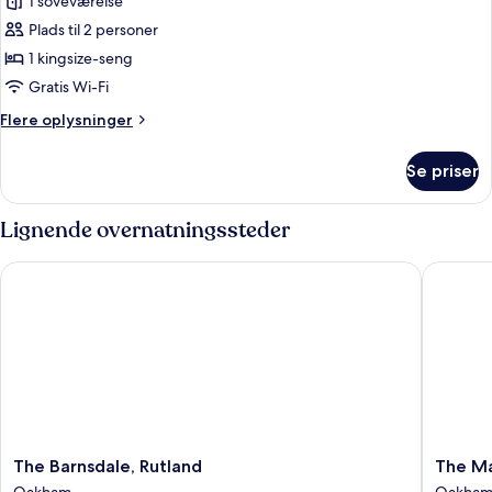
1 soveværelse
2
billeder
Bedroom
Plads til 2 personer
af
Classic
1 kingsize-seng
Double
Gratis Wi-Fi
Flere
Flere oplysninger
oplysninger
om
Se priser
Classic
Double
Lignende overnatningssteder
The Barnsdale, Rutland
The Marq
The
The
The Barnsdale, Rutland
The Ma
Barnsdale,
Marque