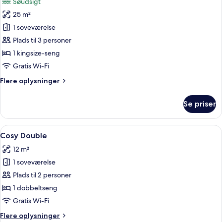
Søudsigt
billeder
25 m²
af
Lake
1 soveværelse
View
Plads til 3 personer
King
1 kingsize-seng
Gratis Wi-Fi
Flere
Flere oplysninger
oplysninger
om
Se priser
Lake
View
King
Indlæs
Et hotelværelse med en seng, et skrive
5
Cosy Double
alle
12 m²
billeder
1 soveværelse
af
Cosy
Plads til 2 personer
Double
1 dobbeltseng
Gratis Wi-Fi
Flere
Flere oplysninger