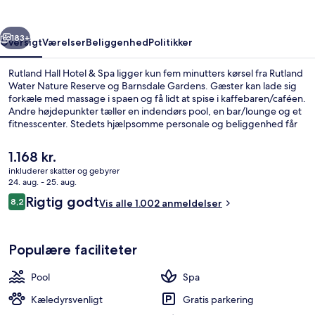
Spa
rige
Næste
183+
Oversigt
Værelser
Beliggenhed
Politikker
Rutland Hall Hotel & Spa ligger kun fem minutters kørsel fra Rutland
Water Nature Reserve og Barnsdale Gardens. Gæster kan lade sig
forkæle med massage i spaen og få lidt at spise i kaffebaren/caféen.
Andre højdepunkter tæller en indendørs pool, en bar/lounge og et
fitnesscenter. Stedets hjælpsomme personale og beliggenhed får
rigtig gode bedømmelser fra rejsende.
Den
1.168 kr.
nuværende
inkluderer skatter og gebyrer
pris
24. aug. - 25. aug.
Restaurant
er
Anmeldelser
Rigtig godt
8,2
Vis alle 1.002 anmeldelser
1.168 kr.
8,2 ud af 10.
Populære faciliteter
Pool
Spa
Kæledyrsvenligt
Gratis parkering