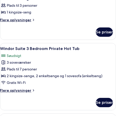
alle
Plads til 3 personer
billeder
1 kingsize-seng
af
Lake
Flere
Flere oplysninger
oplysninger
View
om
King
Se priser
Lake
View
King
Indlæs
Et soveværelse med seng, sengeborde m
11
Windor Suite 3 Bedroom Private Hot Tub
alle
Søudsigt
billeder
3 soveværelser
af
Windor
Plads til 7 personer
Suite
2 kingsize-senge, 2 enkeltsenge og 1 sovesofa (enkeltseng)
3
Gratis Wi-Fi
Bedroom
Flere
Flere oplysninger
Private
oplysninger
Hot
om
Se priser
Windor
Tub
Suite
3
Et soveværelse med en stor seng, en s