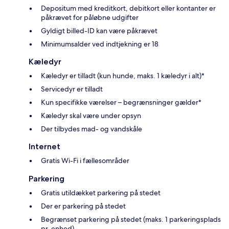
Depositum med kreditkort, debitkort eller kontanter er
påkrævet for påløbne udgifter
Gyldigt billed-ID kan være påkrævet
Minimumsalder ved indtjekning er 18
Kæledyr
Kæledyr er tilladt (kun hunde, maks. 1 kæledyr i alt)*
Servicedyr er tilladt
Kun specifikke værelser – begrænsninger gælder*
Kæledyr skal være under opsyn
Der tilbydes mad- og vandskåle
Internet
Gratis Wi-Fi i fællesområder
Parkering
Gratis utildækket parkering på stedet
Der er parkering på stedet
Begrænset parkering på stedet (maks. 1 parkeringsplads
pr. enhed)