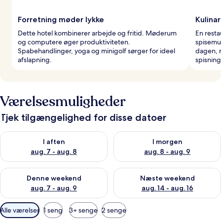
Forretning møder lykke
Kulina
Dette hotel kombinerer arbejde og fritid. Møderum
En resta
og computere øger produktiviteten.
spisemu
Spabehandlinger, yoga og minigolf sørger for ideel
dagen, 
afslapning.
spisning
Værelsesmuligheder
Tjek tilgængelighed for disse datoer
Tjek tilgængelighed for i aften aug. 7 - aug. 8
Tjek tilgængelighed for i morg
I aften
I morgen
aug. 7 - aug. 8
aug. 8 - aug. 9
Tjek tilgængelighed for denne weekend aug. 7 - aug. 9
Tjek tilgængelighed for næste
Denne weekend
Næste weekend
aug. 7 - aug. 9
aug. 14 - aug. 16
Tilgængelige
Alle værelser
1 seng
3+ senge
2 senge
filtre