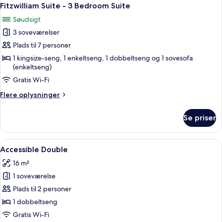
Indlæs
7
Bedroom
Fitzwilliam Suite - 3 Bedroom Suite
alle
Private
Søudsigt
Hot
billeder
Tub
3 soveværelser
af
Fitzwilliam
Plads til 7 personer
Suite
1 kingsize-seng, 1 enkeltseng, 1 dobbeltseng og 1 sovesofa
(enkeltseng)
-
3
Gratis Wi-Fi
Bedroom
Flere
Flere oplysninger
Suite
oplysninger
om
Se priser
Fitzwilliam
Suite
-
Indlæs
Et hotelværelse med en seng, en stol, 
4
3
Accessible Double
alle
Bedroom
16 m²
Suite
billeder
1 soveværelse
af
Accessible
Plads til 2 personer
Double
1 dobbeltseng
Gratis Wi-Fi