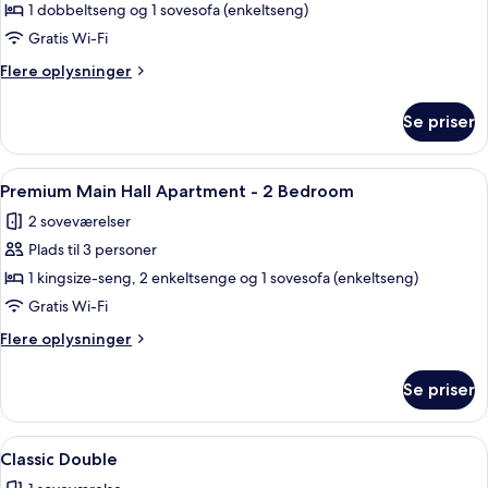
Premium
1 dobbeltseng og 1 sovesofa (enkeltseng)
Main
Gratis Wi-Fi
Hall
Flere
Flere oplysninger
Apartment
oplysninger
-
om
Se priser
Premium
1
Main
Bedroom
Hall
Indlæs
Et pænt møbleret soveværelse med sen
5
Apartment
Premium Main Hall Apartment - 2 Bedroom
alle
-
2 soveværelser
1
billeder
Bedroom
Plads til 3 personer
af
Premium
1 kingsize-seng, 2 enkeltsenge og 1 sovesofa (enkeltseng)
Main
Gratis Wi-Fi
Hall
Flere
Flere oplysninger
Apartment
oplysninger
-
om
Se priser
Premium
2
Main
Bedroom
Hall
Indlæs
Et hotelværelse med seng, skrivebord, s
7
Apartment
Classic Double
alle
-