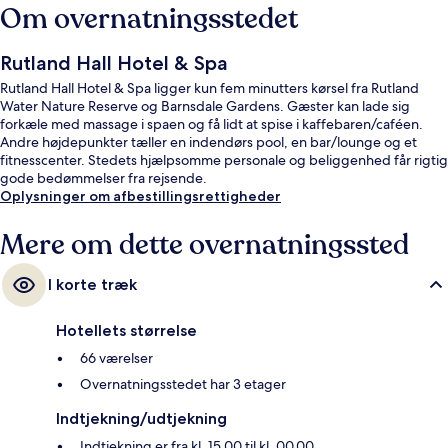
Om overnatningsstedet
Rutland Hall Hotel & Spa
Rutland Hall Hotel & Spa ligger kun fem minutters kørsel fra Rutland
Water Nature Reserve og Barnsdale Gardens. Gæster kan lade sig
forkæle med massage i spaen og få lidt at spise i kaffebaren/caféen.
Andre højdepunkter tæller en indendørs pool, en bar/lounge og et
fitnesscenter. Stedets hjælpsomme personale og beliggenhed får rigtig
gode bedømmelser fra rejsende.
Oplysninger om afbestillingsrettigheder
Mere om dette overnatningssted
I korte træk
Hotellets størrelse
66 værelser
Overnatningsstedet har 3 etager
Indtjekning/udtjekning
Indtjekning er fra kl. 15.00 til kl. 00.00