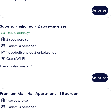
&
oplysninger
Sofa
om
Se priser
Superior
Bed
Apartment
2
Indlæs
Et hotelværelse med seng, håndklæder
6
Bedroom
Superior-lejlighed - 2 soveværelser
alle
&
Delvis søudsigt
Sofa
billeder
Bed
2 soveværelser
af
Superior-
Plads til 4 personer
lejlighed
1 dobbeltseng og 2 enkeltsenge
-
Gratis Wi-Fi
2
Flere
Flere oplysninger
soveværelser
oplysninger
om
Se priser
Superior-
lejlighed
-
Indlæs
Et hotelværelse med en seng, et skriv
7
2
Premium Main Hall Apartment - 1 Bedroom
alle
soveværelser
1 soveværelse
billeder
Plads til 3 personer
af