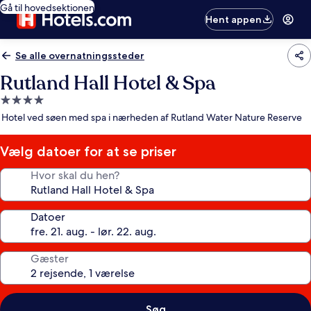
Gå til hovedsektionen
Hent appen
Se alle overnatningssteder
Rutland Hall Hotel & Spa
4.0-
stjernet
Hotel ved søen med spa i nærheden af Rutland Water Nature Reserve
overnatningssted
Vælg datoer for at se priser
Hvor skal du hen?
Datoer
Gæster
Søg