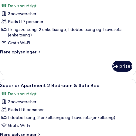
alle
One
Delvis søudsigt
Bedroom
billeder
3 soveværelser
af
Family
Plads til 7 personer
Terrace
1 kingsize-seng, 2 enkeltsenge, 1 dobbeltseng og 1 sovesofa
(enkeltseng)
-
Three
Gratis Wi-Fi
Bedrooms
Flere
Flere oplysninger
oplysninger
om
Se priser
Family
Terrace
-
Indlæs
Et hotelværelse med seng, håndklæder
8
Three
Superior Apartment 2 Bedroom & Sofa Bed
alle
Bedrooms
Delvis søudsigt
billeder
2 soveværelser
af
Superior
Plads til 5 personer
Apartment
1 dobbeltseng, 2 enkeltsenge og 1 sovesofa (enkeltseng)
2
Gratis Wi-Fi
Bedroom
Flere
Flere oplysninger