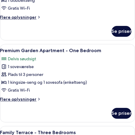
King
1 dobbeltseng
Double
Gratis Wi-Fi
Flere
Flere oplysninger
oplysninger
om
Se priser
King
Double
Indlæs
En moderne stue med et fladskærms-tv
7
Premium Garden Apartment - One Bedroom
alle
Delvis søudsigt
billeder
1 soveværelse
af
Premium
Plads til 3 personer
Garden
1 kingsize-seng og 1 sovesofa (enkeltseng)
Apartment
Gratis Wi-Fi
-
Flere
Flere oplysninger
One
oplysninger
Bedroom
om
Se priser
Premium
Garden
Apartment
Indlæs
En moderne stue med et fladskærms-tv
7
-
Family Terrace - Three Bedrooms