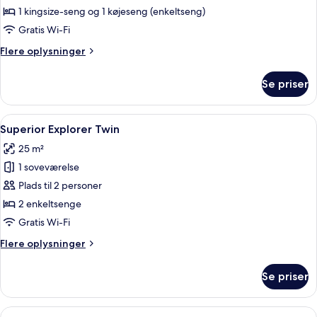
Journey
1 kingsize-seng og 1 køjeseng (enkeltseng)
Gratis Wi-Fi
Flere
Flere oplysninger
oplysninger
om
Se priser
Family
Journey
Indlæs
Et hotelværelse med to senge, et skriv
6
Superior Explorer Twin
alle
25 m²
billeder
1 soveværelse
af
Superior
Plads til 2 personer
Explorer
2 enkeltsenge
Twin
Gratis Wi-Fi
Flere
Flere oplysninger
oplysninger
om
Se priser
Superior
Explorer
Twin
Indlæs
Et hotelværelse med to senge, et skriv