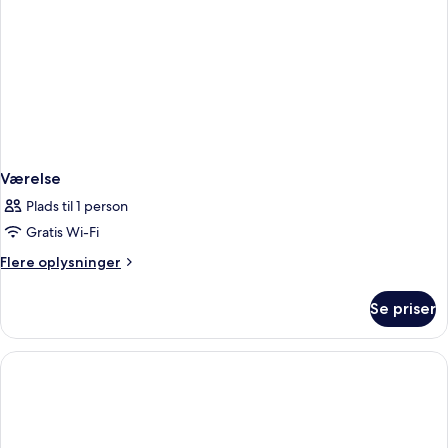
Værelse
Plads til 1 person
Gratis Wi-Fi
Flere
Flere oplysninger
oplysninger
om
Se priser
Værelse