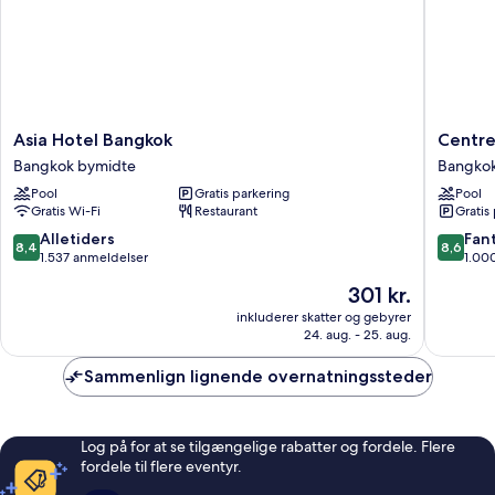
Asia
Centre
Asia Hotel Bangkok
Centre
Hotel
Point
Bangkok bymidte
Bangkok
Bangkok
Plus
Pool
Gratis parkering
Pool
Bangkok
Hotel
Gratis Wi-Fi
Restaurant
Gratis
bymidte
Pratuna
Bangko
8.4
8.6
Alletiders
Fant
8,4
8,6
bymidte
ud
ud
1.537 anmeldelser
1.00
af
af
Prisen
301 kr.
10,
10,
er
Alletiders,
Fantasti
inkluderer skatter og gebyrer
301 kr.
24. aug. - 25. aug.
1.537
1.000
anmeldelser
anmelde
Sammenlign lignende overnatningssteder
Log på for at se tilgængelige rabatter og fordele. Flere
fordele til flere eventyr.