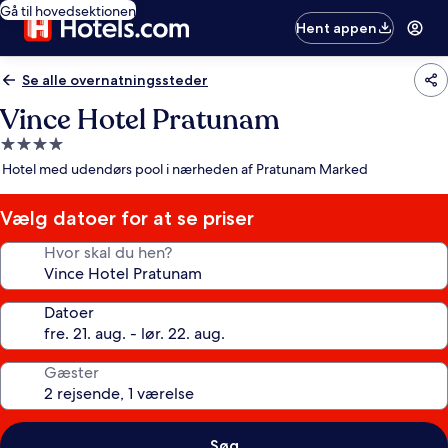
Gå til hovedsektionen
Hent appen
Se alle overnatningssteder
Vince Hotel Pratunam
4.0-
stjernet
Hotel med udendørs pool i nærheden af Pratunam Marked
overnatningssted
Vælg datoer for at se priser
Hvor skal du hen?
Datoer
Gæster
Søg