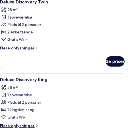
9
Deluxe Discovery Twin
alle
28 m²
billeder
1 soveværelse
af
Deluxe
Plads til 2 personer
Discovery
2 enkeltsenge
Twin
Gratis Wi-Fi
Flere
Flere oplysninger
oplysninger
om
Se priser
Deluxe
Discovery
Twin
Indlæs
Et hotelværelse med en stor seng, et 
16
Deluxe Discovery King
alle
28 m²
billeder
1 soveværelse
af
Deluxe
Plads til 2 personer
Discovery
1 kingsize-seng
King
Gratis Wi-Fi
Flere
Flere oplysninger