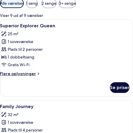
Tilgængelige
Alle værelser
1 seng
2 senge
3+ senge
filtre
for
Viser 9 ud af 9 værelser
værelser
Indlæs
Et hotelværelse med en stor seng, et 
7
Superior Explorer Queen
alle
25 m²
billeder
1 soveværelse
af
Superior
Plads til 2 personer
Explorer
1 dobbeltseng
Queen
Gratis Wi-Fi
Flere
Flere oplysninger
oplysninger
om
Se priser
Superior
Explorer
Queen
Indlæs
Et moderne hotelværelse med en stor s
13
Family Journey
alle
32 m²
billeder
1 soveværelse
af
Family
Plads til 4 personer