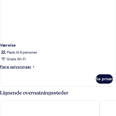
Værelse
Plads til 4 personer
Gratis Wi-Fi
Flere
Flere oplysninger
oplysninger
om
Se priser
Værelse
Lignende overnatningssteder
Asia Hotel Bangkok
Centre P