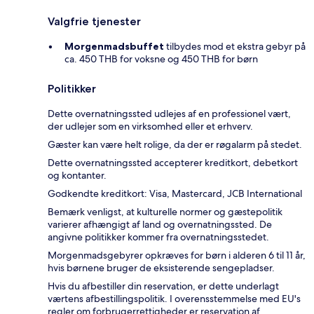
Valgfrie tjenester
Morgenmadsbuffet
tilbydes mod et ekstra gebyr på
ca. 450 THB for voksne og 450 THB for børn
Politikker
Dette overnatningssted udlejes af en professionel vært,
der udlejer som en virksomhed eller et erhverv.
Gæster kan være helt rolige, da der er røgalarm på stedet.
Dette overnatningssted accepterer kreditkort, debetkort
og kontanter.
Godkendte kreditkort: Visa, Mastercard, JCB International
Bemærk venligst, at kulturelle normer og gæstepolitik
varierer afhængigt af land og overnatningssted. De
angivne politikker kommer fra overnatningsstedet.
Morgenmadsgebyrer opkræves for børn i alderen 6 til 11 år,
hvis børnene bruger de eksisterende sengepladser.
Hvis du afbestiller din reservation, er dette underlagt
værtens afbestillingspolitik. I overensstemmelse med EU's
regler om forbrugerrettigheder er reservation af