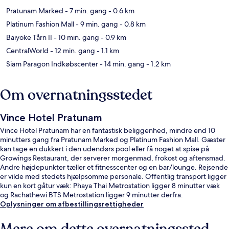
Pratunam Marked
- 7 min. gang
- 0.6 km
Platinum Fashion Mall
- 9 min. gang
- 0.8 km
Baiyoke Tårn II
- 10 min. gang
- 0.9 km
CentralWorld
- 12 min. gang
- 1.1 km
Siam Paragon Indkøbscenter
- 14 min. gang
- 1.2 km
Om overnatningsstedet
Vince Hotel Pratunam
Vince Hotel Pratunam har en fantastisk beliggenhed, mindre end 10
minutters gang fra Pratunam Marked og Platinum Fashion Mall. Gæster
kan tage en dukkert i den udendørs pool eller få noget at spise på
Growings Restaurant, der serverer morgenmad, frokost og aftensmad.
Andre højdepunkter tæller et fitnesscenter og en bar/lounge. Rejsende
er vilde med stedets hjælpsomme personale. Offentlig transport ligger
kun en kort gåtur væk: Phaya Thai Metrostation ligger 8 minutter væk
og Rachathewi BTS Metrostation ligger 9 minutter derfra.
Oplysninger om afbestillingsrettigheder