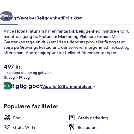
rige
Næste
137+
Oversigt
Værelser
Beliggenhed
Politikker
Vince Hotel Pratunam har en fantastisk beliggenhed, mindre end 10
minutters gang fra Pratunam Marked og Platinum Fashion Mall.
Gæster kan tage en dukkert i den udendørs pool eller få noget at
spise på Growings Restaurant, der serverer morgenmad, frokost og
aftensmad. Andre højdepunkter tæller et fitnesscenter og en
bar/lounge. Rejsende er vilde med stedets hjælpsomme personale.
Offentlig transport ligger kun en kort gåtur væk: Phaya Thai
Den
497 kr.
Metrostation ligger 8 minutter væk og Rachathewi BTS
nuværende
inkluderer skatter og gebyrer
Metrostation ligger 9 minutter derfra.
pris
18. aug. - 19. aug.
Overnatningsstedets facade
er
Anmeldelser
Rigtig godt
8,4
Vis alle 628 anmeldelser
497 kr.
8,4 ud af 10.
Populære faciliteter
Pool
Gratis parkering
Gratis Wi-Fi
Restaurant