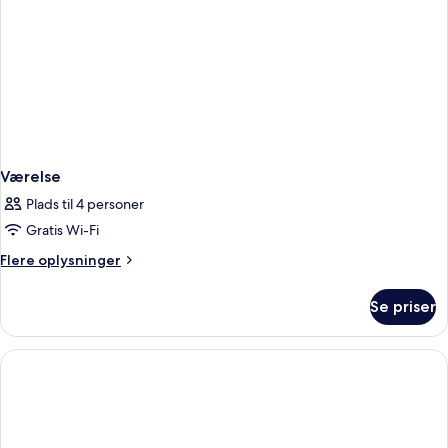
Værelse
Plads til 4 personer
Gratis Wi-Fi
Flere
Flere oplysninger
oplysninger
om
Se priser
Værelse