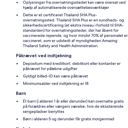
Oplysninger fra overnatningsstedet kan være oversat ved
hjælp af automatiserede oversættelsesværktøjer
Dette er et certificeret Thailand SHA Plus-
overnatningssted. Thailand SHA Plus er en sundheds- og
sikkerhedscertificering (et ekstra niveau i forhold til SHA-
standarden) for overnatningssteder, der har åbent for
vaccinerede rejsende, og hvor mindst 70% af personalet er
vaccineret, som er udstedt af myndigheden Amazing
Thailand Safety and Health Administration.
Påkrævet ved indtjekning
Depositum med kreditkort, debitkort eller kontanter er
påkrævet for påløbne udgifter
Gyldigt billed-ID kan være påkrævet
Minimumsalder ved indtjekning er 18
Børn
Ét barn (i alderen 1 år eller derunder) kan overnatte gratis
på forældres eller værgers værelse, hvis de eksisterende
sengepladser benyttes
Børn i alderen 5 og derunder får gratis morgenmad