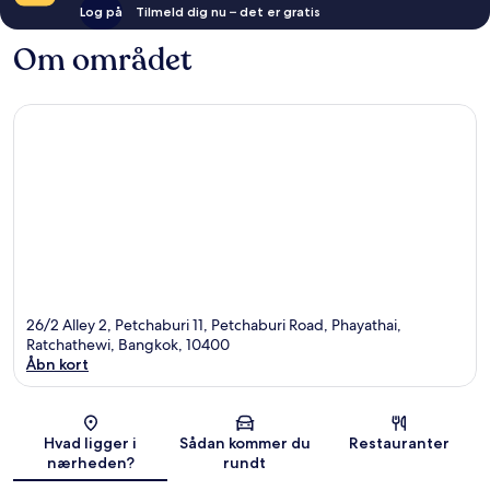
Log på
Tilmeld dig nu – det er gratis
Om området
26/2 Alley 2, Petchaburi 11, Petchaburi Road, Phayathai,
Ratchathewi, Bangkok, 10400
Åbn kort
Kort
Hvad ligger i
Sådan kommer du
Restauranter
nærheden?
rundt