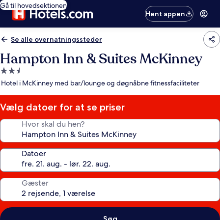
Gå til hovedsektionen
Hent appen
Se alle overnatningssteder
Hampton Inn & Suites McKinney
2.5-
stjernet
Hotel i McKinney med bar/lounge og døgnåbne fitnessfaciliteter
overnatningssted
Vælg datoer for at se priser
Hvor skal du hen?
Datoer
Gæster
Søg