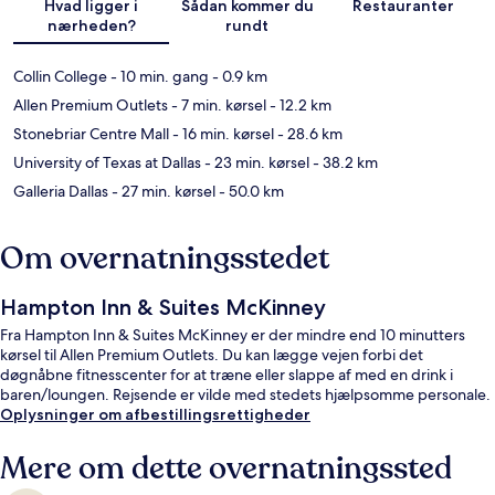
Hvad ligger i
Sådan kommer du
Restauranter
nærheden?
rundt
Collin College
- 10 min. gang
- 0.9 km
Allen Premium Outlets
- 7 min. kørsel
- 12.2 km
Stonebriar Centre Mall
- 16 min. kørsel
- 28.6 km
University of Texas at Dallas
- 23 min. kørsel
- 38.2 km
Galleria Dallas
- 27 min. kørsel
- 50.0 km
Om overnatningsstedet
Hampton Inn & Suites McKinney
Fra Hampton Inn & Suites McKinney er der mindre end 10 minutters
kørsel til Allen Premium Outlets. Du kan lægge vejen forbi det
døgnåbne fitnesscenter for at træne eller slappe af med en drink i
baren/loungen. Rejsende er vilde med stedets hjælpsomme personale.
Oplysninger om afbestillingsrettigheder
Mere om dette overnatningssted