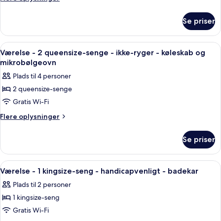
og
1
oplysninger
mikrobølgeovn
om
kingsize-
Se priser
Studiolejlighed
seng
-
-
1
Indlæs
Et hotelværelse med to senge, et tr
8
ikke-
kingsize-
Værelse - 2 queensize-senge - ikke-ryger - køleskab og
alle
seng
ryger
mikrobølgeovn
-
billeder
-
Plads til 4 personer
ikke-
af
tekøkken
ryger
2 queensize-senge
Værelse
-
Gratis Wi-Fi
-
tekøkken
2
Flere
Flere oplysninger
oplysninger
queensize-
om
senge
Se priser
Værelse
-
-
ikke-
2
Indlæs
Et hotelværelse med en seng, et fjerns
4
queensize-
ryger
Værelse - 1 kingsize-seng - handicapvenligt - badekar
alle
senge
-
Plads til 2 personer
-
billeder
køleskab
ikke-
1 kingsize-seng
af
og
ryger
Værelse
Gratis Wi-Fi
-
mikrobølgeovn