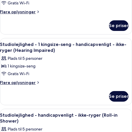
Impaired)
Gratis Wi-Fi
-
ryger
(Hearing
1
Flere
Flere oplysninger
Impaired)
oplysninger
kingsize-
om
seng
Se priser
Værelse
med
-
sovesofa
1
Indlæs
Et hotelværelse med en seng, et fjerns
4
kingsize-
-
Studiolejlighed - 1 kingsize-seng - handicapvenligt - ikke-
alle
seng
ryger (Hearing Impaired)
handicapvenligt
med
billeder
-
Plads til 5 personer
sovesofa
af
ikke-
-
1 kingsize-seng
Studiolejlighed
handicapvenligt
ryger
Gratis Wi-Fi
-
-
(Hearing)
ikke-
1
Flere
Flere oplysninger
ryger
oplysninger
kingsize-
(Hearing)
om
seng
Se priser
Studiolejlighed
-
-
handicapvenligt
1
Indlæs
Et hotelværelse med en seng, et fjerns
4
kingsize-
-
Studiolejlighed - handicapvenligt - ikke-ryger (Roll-in
alle
seng
Shower)
ikke-
-
billeder
ryger
Plads til 5 personer
handicapvenligt