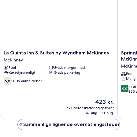
NS
La
SpringHi
La Quinta Inn & Suites by Wyndham McKinney
SpringH
Quinta
Suites
McKinn
McKinney
Inn
by
McKinn
Pool
Gratis morgenmad
&
Marriott
Kæledyrsvenligt
Gratis parkering
Suites
Dallas
Pool
Muligh
by
McKinne
6.8
6,8
1.009 anmeldelser
Wyndham
McKinn
ud
9.0
Fre
9,0
McKinney
af
ud
923 
McKinney
10,
af
Prisen
423 kr.
1.009
10,
er
anmeldelser
Fremrag
inkluderer skatter og gebyrer
423 kr.
30. aug. - 31. aug.
923
anmelde
Sammenlign lignende overnatningssteder