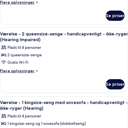
-
køleskab
Flere
Flere oplysninger
og
1
oplysninger
mikrobølgeovn
om
kingsize-
Se priser
Værelse
seng
-
-
1
Indlæs
En gang med to døre, et knagered me
5
handicapvenligt
kingsize-
Værelse - 2 queensize-senge - handicapvenligt - ikke-ryger
alle
seng
-
(Hearing Impaired)
-
billeder
badekar
Plads til 4 personer
handicapvenligt
af
-
2 queensize-senge
Værelse
badekar
Gratis Wi-Fi
-
2
Flere
Flere oplysninger
oplysninger
queensize-
om
senge
Se priser
Værelse
-
-
handicapvenligt
2
Indlæs
Et hotelværelse med en seng, et fjerns
4
queensize-
-
Værelse - 1 kingsize-seng med sovesofa - handicapvenligt -
alle
senge
ikke-ryger (Hearing)
ikke-
-
billeder
ryger
Plads til 4 personer
handicapvenligt
af
(Hearing
-
1 kingsize-seng og 1 sovesofa (dobbeltseng)
Værelse
ikke-