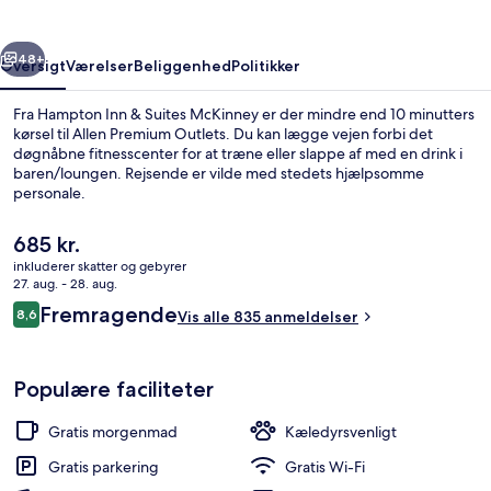
McKinney
rige
Næste
48+
Oversigt
Værelser
Beliggenhed
Politikker
Fra Hampton Inn & Suites McKinney er der mindre end 10 minutters
kørsel til Allen Premium Outlets. Du kan lægge vejen forbi det
døgnåbne fitnesscenter for at træne eller slappe af med en drink i
baren/loungen. Rejsende er vilde med stedets hjælpsomme
personale.
Den
685 kr.
nuværende
inkluderer skatter og gebyrer
pris
27. aug. - 28. aug.
Reception
er
Anmeldelser
Fremragende
8,6
Vis alle 835 anmeldelser
685 kr.
8,6 ud af 10.
Populære faciliteter
Gratis morgenmad
Kæledyrsvenligt
Gratis parkering
Gratis Wi-Fi