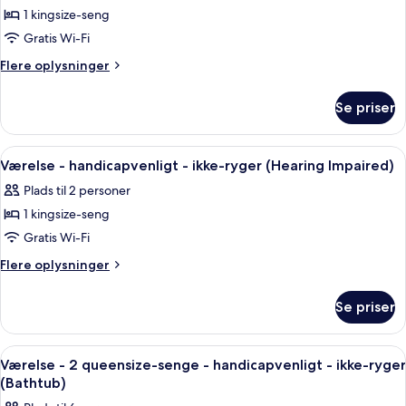
af
(Hearing
-
1 kingsize-seng
Studiolejlighed
ikke-
Impaired)
Gratis Wi-Fi
-
ryger
(Hearing
handicapvenligt
Flere
Flere oplysninger
Impaired)
oplysninger
-
om
ikke-
Se priser
Studiolejlighed
ryger
-
(Roll-
handicapvenligt
Indlæs
Et hotelværelse med en seng, et fjerns
4
-
in
Værelse - handicapvenligt - ikke-ryger (Hearing Impaired)
alle
ikke-
Shower)
Plads til 2 personer
ryger
billeder
(Roll-
1 kingsize-seng
af
in
Værelse
Gratis Wi-Fi
Shower)
-
Flere
Flere oplysninger
handicapvenligt
oplysninger
om
-
Se priser
Værelse
ikke-
-
ryger
handicapvenligt
Indlæs
En gang med to døre, et knagered me
4
(Hearing
-
Værelse - 2 queensize-senge - handicapvenligt - ikke-ryger
alle
ikke-
Impaired)
(Bathtub)
ryger
billeder