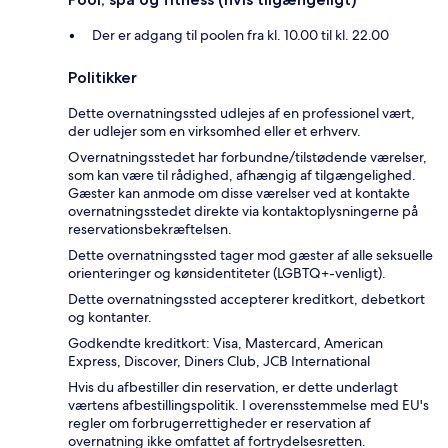
Der er adgang til poolen fra kl. 10.00 til kl. 22.00
Politikker
Dette overnatningssted udlejes af en professionel vært,
der udlejer som en virksomhed eller et erhverv.
Overnatningsstedet har forbundne/tilstødende værelser,
som kan være til rådighed, afhængig af tilgængelighed.
Gæster kan anmode om disse værelser ved at kontakte
overnatningsstedet direkte via kontaktoplysningerne på
reservationsbekræftelsen.
Dette overnatningssted tager mod gæster af alle seksuelle
orienteringer og kønsidentiteter (LGBTQ+-venligt).
Dette overnatningssted accepterer kreditkort, debetkort
og kontanter.
Godkendte kreditkort: Visa, Mastercard, American
Express, Discover, Diners Club, JCB International
Hvis du afbestiller din reservation, er dette underlagt
værtens afbestillingspolitik. I overensstemmelse med EU's
regler om forbrugerrettigheder er reservation af
overnatning ikke omfattet af fortrydelsesretten.