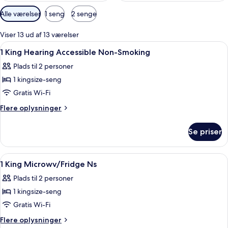
Tilgængelige
Alle værelser
1 seng
2 senge
filtre
for
Viser 13 ud af 13 værelser
værelser
Indlæs
Et hotelværelse med en seng, et fjer
11
1 King Hearing Accessible Non-Smoking
alle
Plads til 2 personer
billeder
1 kingsize-seng
af
1
Gratis Wi-Fi
King
Flere
Flere oplysninger
Hearing
oplysninger
om
Accessible
Se priser
1
Non-
King
Smoking
Hearing
Indlæs
Et hotelværelse med en seng, en rød s
3
Accessible
1 King Microwv/Fridge Ns
alle
Non-
Plads til 2 personer
Smoking
billeder
1 kingsize-seng
af
1
Gratis Wi-Fi
King
Flere
Flere oplysninger