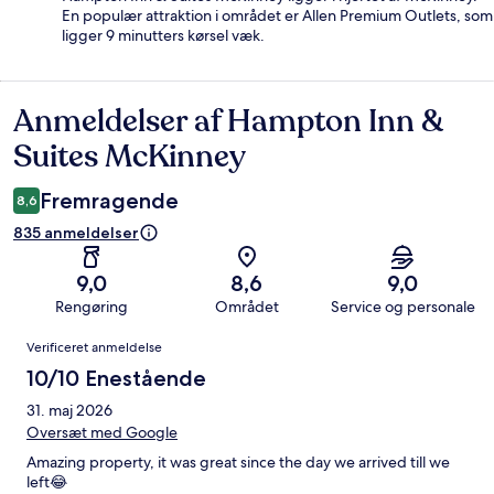
En populær attraktion i området er Allen Premium Outlets, som
ligger 9 minutters kørsel væk.
Anmeldelser af Hampton Inn &
Anmeldelser
Suites McKinney
Fremragende
8,6
835 anmeldelser
9,0
8,6
9,0
Rengøring
Området
Service og personale
Anmeldelser
Verificeret anmeldelse
10/10 Enestående
31. maj 2026
Oversæt med Google
Amazing property, it was great since the day we arrived till we
left😂