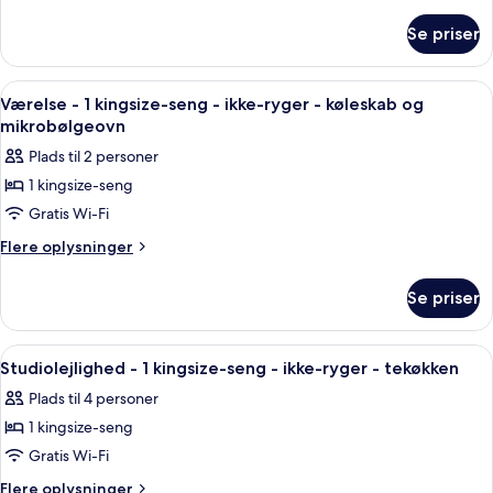
Microwv/Fridge
oplysninger
om
Ns
Se priser
1
King
Microwv/Fridge
Indlæs
Et hotelværelse med en seng, en sofa, 
5
Ns
Værelse - 1 kingsize-seng - ikke-ryger - køleskab og
alle
mikrobølgeovn
billeder
Plads til 2 personer
af
1 kingsize-seng
Værelse
Gratis Wi-Fi
-
1
Flere
Flere oplysninger
oplysninger
kingsize-
om
seng
Se priser
Værelse
-
-
ikke-
1
Indlæs
Et hotelværelse med seng, skrivebord, 
8
kingsize-
ryger
Studiolejlighed - 1 kingsize-seng - ikke-ryger - tekøkken
alle
seng
-
Plads til 4 personer
-
billeder
køleskab
ikke-
1 kingsize-seng
af
og
ryger
Studiolejlighed
Gratis Wi-Fi
-
mikrobølgeovn
-
køleskab
Flere
Flere oplysninger