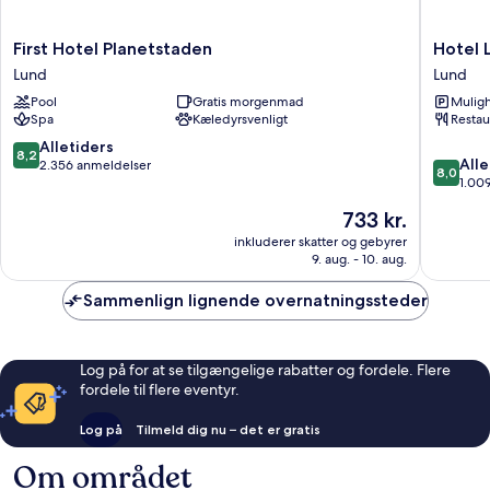
First
Hotel
First Hotel Planetstaden
Hotel 
Hotel
Lundia
Lund
Lund
Planetstaden
Lund
Pool
Gratis morgenmad
Muligh
Lund
Spa
Kæledyrsvenligt
Restau
8.2
Alletiders
8,2
8.0
Alle
ud
2.356 anmeldelser
8,0
ud
1.00
af
af
10,
Prisen
733 kr.
10,
Alletiders,
er
Alletider
inkluderer skatter og gebyrer
2.356
733 kr.
9. aug. - 10. aug.
1.009
anmeldelser
anmelde
Sammenlign lignende overnatningssteder
Log på for at se tilgængelige rabatter og fordele. Flere
fordele til flere eventyr.
Log på
Tilmeld dig nu – det er gratis
Om området