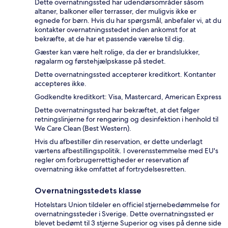
Dette overnatningssted har udendørsområder såsom
altaner, balkoner eller terrasser, der muligvis ikke er
egnede for børn. Hvis du har spørgsmål, anbefaler vi, at du
kontakter overnatningsstedet inden ankomst for at
bekræfte, at de har et passende værelse til dig.
Gæster kan være helt rolige, da der er brandslukker,
røgalarm og førstehjælpskasse på stedet.
Dette overnatningssted accepterer kreditkort. Kontanter
accepteres ikke.
Godkendte kreditkort: Visa, Mastercard, American Express
Dette overnatningssted har bekræftet, at det følger
retningslinjerne for rengøring og desinfektion i henhold til
We Care Clean (Best Western).
Hvis du afbestiller din reservation, er dette underlagt
værtens afbestillingspolitik. I overensstemmelse med EU's
regler om forbrugerrettigheder er reservation af
overnatning ikke omfattet af fortrydelsesretten.
Overnatningsstedets klasse
Hotelstars Union tildeler en officiel stjernebedømmelse for
overnatningssteder i Sverige. Dette overnatningssted er
blevet bedømt til 3 stjerne Superior og vises på denne side