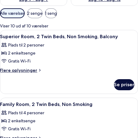
Tilgængelige
Alle værelser
2 senge
1 seng
filtre
for
Viser 10 ud af 10 værelser
værelser
Indlæs
Et hotelværelse med seng, skrivebord 
12
Superior Room, 2 Twin Beds, Non Smoking, Balcony
alle
Plads til 2 personer
billeder
2 enkeltsenge
af
Superior
Gratis Wi-Fi
Room,
Flere
Flere oplysninger
2
oplysninger
om
Twin
Se priser
Superior
Beds,
Room,
Non
2
Indlæs
Et moderne hotelværelse med seng, sp
17
Smoking,
Twin
Family Room, 2 Twin Beds, Non Smoking
alle
Beds,
Balcony
Plads til 4 personer
Non
billeder
Smoking,
2 enkeltsenge
af
Balcony
Family
Gratis Wi-Fi
Room,
Flere