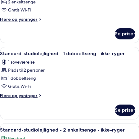
Superior-
2 enkeltsenge
-
værelse
balkon
Gratis Wi-Fi
-
Flere
Flere oplysninger
2
oplysninger
enkeltsenge
om
Se priser
Superior-
-
værelse
ikke-
-
Indlæs
Et hotelværelse med seng, bord, stol,
ryger
12
2
Standard-studiolejlighed - 1 dobbeltseng - ikke-ryger
alle
enkeltsenge
1 soveværelse
-
billeder
ikke-
Plads til 2 personer
af
ryger
Standard-
1 dobbeltseng
studiolejlighed
Gratis Wi-Fi
-
Flere
Flere oplysninger
1
oplysninger
dobbeltseng
om
Se priser
Standard-
-
studiolejlighed
ikke-
-
Indlæs
Et hotelværelse med to senge, hvidt se
ryger
12
1
Standard-studiolejlighed - 2 enkeltsenge - ikke-ryger
alle
dobbeltseng
Byudsigt