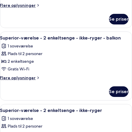
-
Flere
Flere oplysninger
1
oplysninger
enkeltseng
om
Se priser
Standard-
-
studiolejlighed
ikke-
-
Indlæs
Et hotelværelse med en stor seng, et 
ryger
13
1
Superior-værelse - 2 enkeltsenge - ikke-ryger - balkon
alle
enkeltseng
1 soveværelse
-
billeder
ikke-
Plads til 2 personer
af
ryger
Superior-
2 enkeltsenge
værelse
Gratis Wi-Fi
-
Flere
Flere oplysninger
2
oplysninger
enkeltsenge
om
Se priser
Superior-
-
værelse
ikke-
-
Indlæs
En moderne stue med sofa, rundt sof
ryger
17
2
Superior-værelse - 2 enkeltsenge - ikke-ryger
alle
enkeltsenge
-
1 soveværelse
-
billeder
balkon
ikke-
Plads til 2 personer
af
ryger