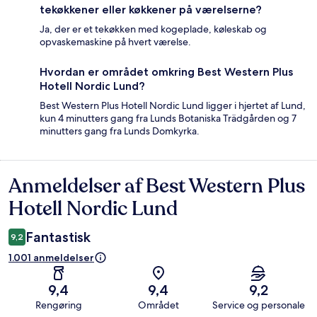
tekøkkener eller køkkener på værelserne?
Ja, der er et tekøkken med kogeplade, køleskab og
opvaskemaskine på hvert værelse.
Hvordan er området omkring Best Western Plus
Hotell Nordic Lund?
Best Western Plus Hotell Nordic Lund ligger i hjertet af Lund,
kun 4 minutters gang fra Lunds Botaniska Trädgården og 7
minutters gang fra Lunds Domkyrka.
Anmeldelser af Best Western Plus
Anmeldelser
Hotell Nordic Lund
Fantastisk
9,2
1.001 anmeldelser
9,4
9,4
9,2
Rengøring
Området
Service og personale