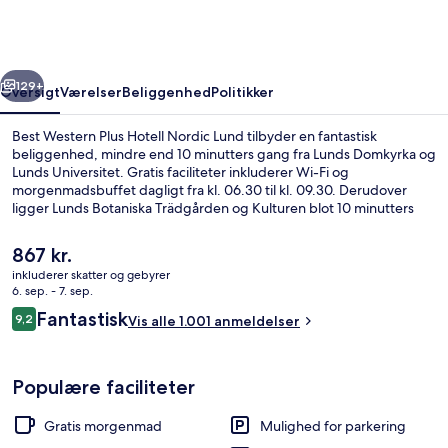
Hotell
Nordic
Lund
rige
Næste
129+
Oversigt
Værelser
Beliggenhed
Politikker
Best Western Plus Hotell Nordic Lund tilbyder en fantastisk
beliggenhed, mindre end 10 minutters gang fra Lunds Domkyrka og
Lunds Universitet. Gratis faciliteter inkluderer Wi-Fi og
morgenmadsbuffet dagligt fra kl. 06.30 til kl. 09.30. Derudover
ligger Lunds Botaniska Trädgården og Kulturen blot 10 minutters
gang væk. Rejsende har kun godt at sige om stedets hjælpsomme
personale.
Den
867 kr.
nuværende
inkluderer skatter og gebyrer
pris
6. sep. - 7. sep.
Restaurant
er
Anmeldelser
Fantastisk
9,2
Vis alle 1.001 anmeldelser
867 kr.
9,2 ud af 10.
Populære faciliteter
Gratis morgenmad
Mulighed for parkering