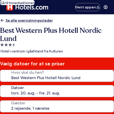
Gå til hovedsektionen
Hent appen
Se alle overnatningssteder
Best Western Plus Hotell Nordic
Lund
3.5-
stjernet
Hotel i centrum i gåafstand fra Kulturen
overnatningssted
Vælg datoer for at se priser
Hvor skal du hen?
Datoer
Gæster