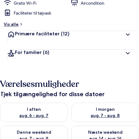
Gratis Wi-Fi
Aircondition
Faciliteter til tøjvask
Vis alle
Primære faciliteter
(12)
For familier
(6)
Værelsesmuligheder
Tjek tilgængelighed for disse datoer
Tjek tilgængelighed for i aften aug. 6 - aug. 7
Tjek tilgængelighed for i morg
I aften
I morgen
aug. 6 - aug. 7
aug. 7 - aug. 8
Tjek tilgængelighed for denne weekend aug. 7 - aug. 9
Tjek tilgængelighed for næste
Denne weekend
Næste weekend
aug. 7 - aug. 9
aug. 14 - aug. 16