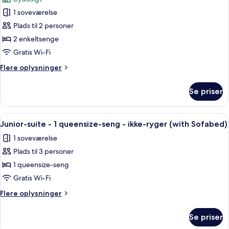
-
billeder
ikke-
1 soveværelse
af
ryger
Standard-
Plads til 2 personer
studiolejlighed
2 enkeltsenge
-
Gratis Wi-Fi
2
Flere
Flere oplysninger
enkeltsenge
oplysninger
-
om
Se priser
Standard-
ikke-
studiolejlighed
ryger
-
Indlæs
En moderne loftrum med synlige træbjæ
17
2
Junior-suite - 1 queensize-seng - ikke-ryger (with Sofabed)
alle
enkeltsenge
1 soveværelse
-
billeder
ikke-
Plads til 3 personer
af
ryger
Junior-
1 queensize-seng
suite
Gratis Wi-Fi
-
Flere
Flere oplysninger
1
oplysninger
queensize-
om
Se priser
Junior-
seng