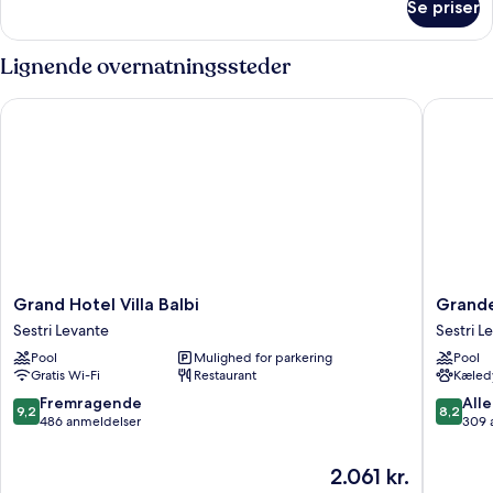
Se priser
Basic
Plus
Lignende overnatningssteder
Grand Hotel Villa Balbi
Grande A
Grand
Grande
Grand Hotel Villa Balbi
Grande
Hotel
Albergo
Sestri Levante
Sestri L
Villa
Sestri
Pool
Mulighed for parkering
Pool
Balbi
Levante
Gratis Wi-Fi
Restaurant
Kæledy
Sestri
Sestri
Levante
Levante
9.2
8.2
Fremragende
Alle
9,2
8,2
ud
ud
486 anmeldelser
309 
af
af
10,
10,
Prisen
2.061 kr.
Fremragende,
Alletider
er