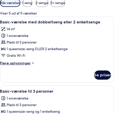
Tilgængelige
Alle værelser
1 seng
2 senge
3+ senge
filtre
for
Viser 5 ud af 5 værelser
værelser
Indlæs
Et soveværelse med en stor seng, sen
5
Basic-værelse med dobbeltseng eller 2 enkeltsenge
alle
14 m²
billeder
1 soveværelse
af
Basic-
Plads til 3 personer
værelse
1 queensize-seng ELLER 2 enkeltsenge
med
Gratis Wi-Fi
dobbeltseng
Flere
Flere oplysninger
eller
oplysninger
2
om
Se priser
Basic-
enkeltsenge
værelse
med
Indlæs
Et soveværelse med en stor seng, sen
5
dobbeltseng
Basic-værelse til 3 personer
alle
eller
1 soveværelse
2
billeder
enkeltsenge
Plads til 3 personer
af
Basic-
1 queensize-seng og 1 enkeltseng