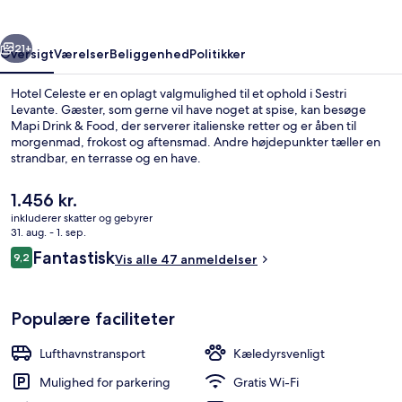
rige
Næste
21+
Oversigt
Værelser
Beliggenhed
Politikker
Hotel Celeste er en oplagt valgmulighed til et ophold i Sestri
Levante. Gæster, som gerne vil have noget at spise, kan besøge
Mapi Drink & Food, der serverer italienske retter og er åben til
morgenmad, frokost og aftensmad. Andre højdepunkter tæller en
strandbar, en terrasse og en have.
Den
1.456 kr.
nuværende
inkluderer skatter og gebyrer
pris
31. aug. - 1. sep.
Dobbeltværelse - havudsigt | Udsigt f
er
Anmeldelser
Fantastisk
9,2
Vis alle 47 anmeldelser
1.456 kr.
9,2 ud af 10.
Populære faciliteter
Lufthavnstransport
Kæledyrsvenligt
Mulighed for parkering
Gratis Wi-Fi