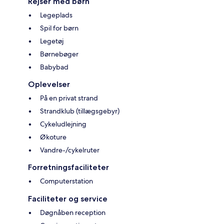
Rejser med børn
Legeplads
Spil for børn
Legetøj
Børnebøger
Babybad
Oplevelser
På en privat strand
Strandklub (tillægsgebyr)
Cykeludlejning
Økoture
Vandre-/cykelruter
Forretningsfaciliteter
Computerstation
Faciliteter og service
Døgnåben reception