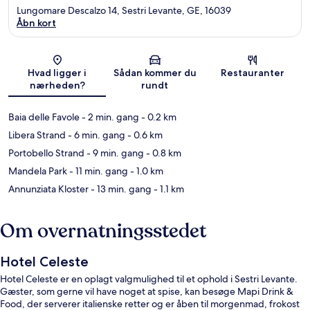
Lungomare Descalzo 14, Sestri Levante, GE, 16039
Åbn kort
Kort
Hvad ligger i
Sådan kommer du
Restauranter
nærheden?
rundt
Baia delle Favole
- 2 min. gang
- 0.2 km
Libera Strand
- 6 min. gang
- 0.6 km
Portobello Strand
- 9 min. gang
- 0.8 km
Mandela Park
- 11 min. gang
- 1.0 km
Annunziata Kloster
- 13 min. gang
- 1.1 km
Om overnatningsstedet
Hotel Celeste
Hotel Celeste er en oplagt valgmulighed til et ophold i Sestri Levante.
Gæster, som gerne vil have noget at spise, kan besøge Mapi Drink &
Food, der serverer italienske retter og er åben til morgenmad, frokost