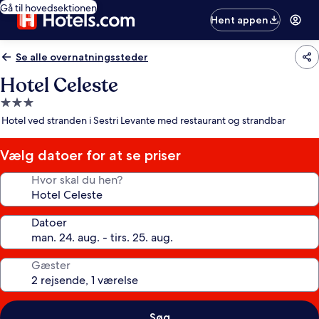
Gå til hovedsektionen
Hent appen
Se alle overnatningssteder
Hotel Celeste
3.0-
stjernet
Hotel ved stranden i Sestri Levante med restaurant og strandbar
overnatningssted
Vælg datoer for at se priser
Hvor skal du hen?
Datoer
Gæster
Søg