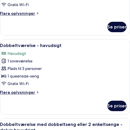
værelse
Gratis Wi-Fi
til
Flere
Flere oplysninger
3
oplysninger
personer
om
Se priser
Basic-
værelse
til
Indlæs
Et hotelværelse med en stor seng, et
5
3
Dobbeltværelse - havudsigt
alle
personer
Havudsigt
billeder
1 soveværelse
af
Dobbeltværelse
Plads til 3 personer
-
1 queensize-seng
havudsigt
Gratis Wi-Fi
Flere
Flere oplysninger
oplysninger
om
Se priser
Dobbeltværelse
-
havudsigt
Indlæs
Et hotelværelse med en stor seng, to 
5
Dobbeltværelse med dobbeltseng eller 2 enkeltsenge -
alle