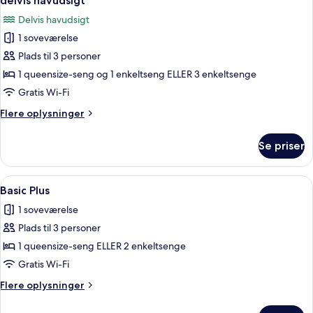
delvis havudsigt
billeder
Delvis havudsigt
af
1 soveværelse
Dobbeltværelse
Plads til 3 personer
med
dobbeltseng
1 queensize-seng og 1 enkeltseng ELLER 3 enkeltsenge
eller
Gratis Wi-Fi
2
Flere
Flere oplysninger
enkeltsenge
oplysninger
-
om
Se priser
Dobbeltværelse
delvis
med
havudsigt
dobbeltseng
Indlæs
En pænt redt seng med et beige dyne
4
eller
Basic Plus
alle
2
1 soveværelse
enkeltsenge
billeder
-
Plads til 3 personer
af
delvis
Basic
1 queensize-seng ELLER 2 enkeltsenge
havudsigt
Plus
Gratis Wi-Fi
Flere
Flere oplysninger
oplysninger
om