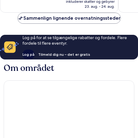
inkluderer skatter og gebyrer
486
309
2.061 kr.
23. aug. - 24. aug.
anmeldelser
anmelde
Sammenlign lignende overnatningssteder
Log på for at se tilgængelige rabatter og fordele. Flere
fordele til flere eventyr.
Log på
Tilmeld dig nu – det er gratis
Om området