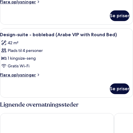
Flere
Flere oplysninger
with
oplysninger
Round
om
Se priser
Design-
Bed)
suite
(Arabe
Indlæs
Design-suite - boblebad (Arabe VIP wit
8
with
Design-suite - boblebad (Arabe VIP with Round Bed)
alle
Round
42 m²
Bed)
billeder
Plads til 4 personer
af
Design-
1 kingsize-seng
suite
Gratis Wi-Fi
-
Flere
Flere oplysninger
boblebad
oplysninger
(Arabe
om
Se priser
Design-
VIP
suite
with
-
Lignende overnatningssteder
Round
boblebad
(Arabe
Bed)
Cyan Cancun Resort & Spa
Akuazul 
VIP
with
Round