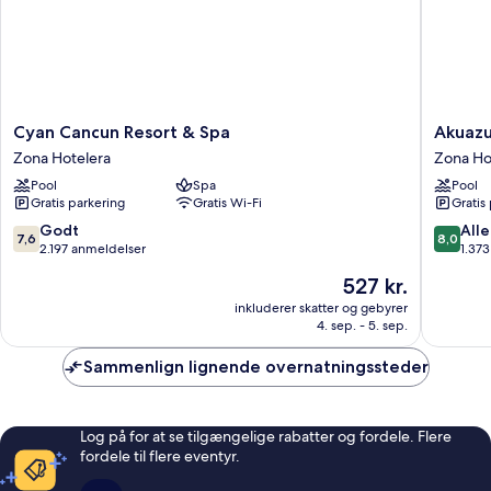
Bed)
Cyan
Akuazul
Cyan Cancun Resort & Spa
Akuazu
Cancun
Resorts
Zona Hotelera
Zona Ho
Resort
Adults
Pool
Spa
Pool
&
Only
Gratis parkering
Gratis Wi-Fi
Gratis
Spa
Zona
Zona
Hoteler
7.6
8.0
Godt
Alle
7,6
8,0
Hotelera
ud
ud
2.197 anmeldelser
1.37
af
af
Prisen
527 kr.
10,
10,
er
Godt,
Alletider
inkluderer skatter og gebyrer
527 kr.
4. sep. - 5. sep.
2.197
1.373
anmeldelser
anmelde
Sammenlign lignende overnatningssteder
Log på for at se tilgængelige rabatter og fordele. Flere
fordele til flere eventyr.