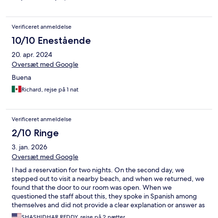
Verificeret anmeldelse
10/10 Enestående
20. apr. 2024
Oversæt med Google
Buena
Richard, rejse på 1 nat
Verificeret anmeldelse
2/10 Ringe
3. jan. 2026
Oversæt med Google
I had a reservation for two nights. On the second day, we
stepped out to visit a nearby beach, and when we returned, we
found that the door to our room was open. When we
questioned the staff about this, they spoke in Spanish among
themselves and did not provide a clear explanation or answer as
to why the door had been opened.
SHASHIDHAR REDDY, rejse på 2 nætter