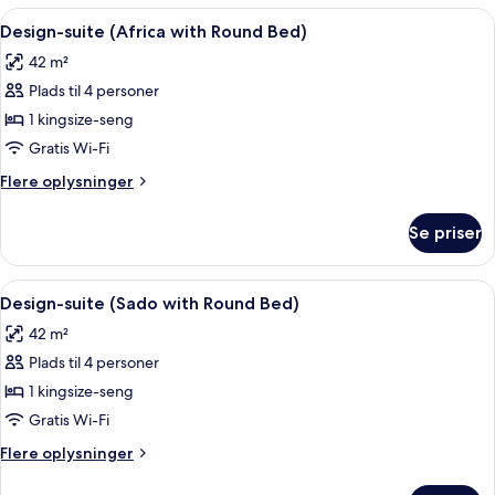
(Roja
Indlæs
Design-suite (Africa with Round Bed) | 
8
with
Design-suite (Africa with Round Bed)
alle
Round
42 m²
Bed)
billeder
Plads til 4 personer
af
Design-
1 kingsize-seng
suite
Gratis Wi-Fi
(Africa
Flere
Flere oplysninger
with
oplysninger
Round
om
Se priser
Design-
Bed)
suite
(Africa
Indlæs
Design-suite (Sado with Round Bed) | L
10
with
Design-suite (Sado with Round Bed)
alle
Round
42 m²
Bed)
billeder
Plads til 4 personer
af
Design-
1 kingsize-seng
suite
Gratis Wi-Fi
(Sado
Flere
Flere oplysninger
with
oplysninger
Round
om