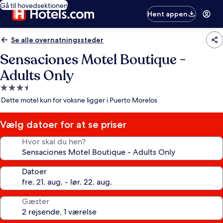
Gå til hovedsektionen
Hent appen
Se alle overnatningssteder
Sensaciones Motel Boutique -
Adults Only
3.5-
stjernet
Dette motel kun for voksne ligger i Puerto Morelos
overnatningssted
Vælg datoer for at se priser
Hvor skal du hen?
Datoer
Gæster