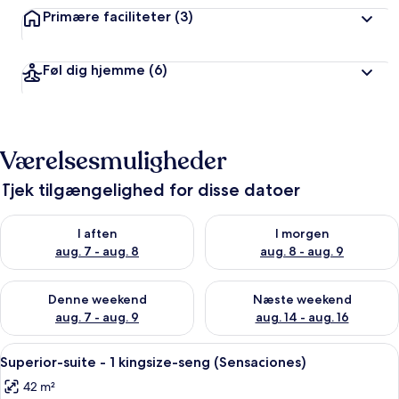
Primære faciliteter
(3)
Føl dig hjemme
(6)
Værelsesmuligheder
Tjek tilgængelighed for disse datoer
Tjek tilgængelighed for i aften aug. 7 - aug. 8
Tjek tilgængelighed for i morg
I aften
I morgen
aug. 7 - aug. 8
aug. 8 - aug. 9
Tjek tilgængelighed for denne weekend aug. 7 - aug. 9
Tjek tilgængelighed for næste
Denne weekend
Næste weekend
aug. 7 - aug. 9
aug. 14 - aug. 16
Indlæs
Superior-suite - 1 kingsize-seng (Sensac
9
Superior-suite - 1 kingsize-seng (Sensaciones)
alle
42 m²
billeder