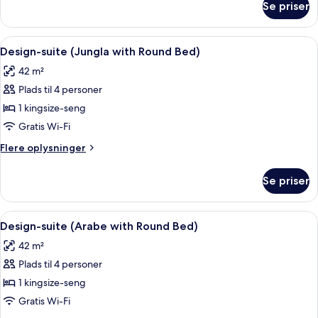
Se priser
Design-
Bed)
suite
(Sado
Indlæs
Design-suite (Jungla with Round Bed) |
7
with
Design-suite (Jungla with Round Bed)
alle
Round
42 m²
Bed)
billeder
Plads til 4 personer
af
Design-
1 kingsize-seng
suite
Gratis Wi-Fi
(Jungla
Flere
Flere oplysninger
with
oplysninger
Round
om
Se priser
Design-
Bed)
suite
(Jungla
Indlæs
Design-suite (Arabe with Round Bed) | 
10
with
Design-suite (Arabe with Round Bed)
alle
Round
42 m²
Bed)
billeder
Plads til 4 personer
af
Design-
1 kingsize-seng
suite
Gratis Wi-Fi
(Arabe