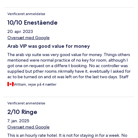
Verificeret anmeldelse
10/10 Enestående
20. apr. 2023
Oversæt med Google
Arab VIP was good value for money
The arab vip suite was very good value for money. Things others
mentioned were normal practice of no key for room, although I
got one on request on a differe t booking. No ac controller was
supplied but pther rooms.nkrmally have it, evebtually I asked for
ac to be turned on and ot was left on for the last two days. Staff
will help but the security generally requires spansish. The whole
William, rejse på 4 nætter
process is easy enough. I got an ear infection on leaving, it may
have been from the jacuzi but not sure. Overall was a good deal
even with the little things. If you have access to a pole dancer
Verificeret anmeldelse
the arab vip is an experience in itself. The bed in the arab is not
as large as other rooms but comes with silky drapes and the pole
2/10 Ringe
dance section imo is much nicer. Overall I like the layout of the
7. jan. 2025
arab vip pver the red room and semcasiones rooms. This end of
the complex can hear the highway a little.
Oversæt med Google
This is an hourly rate hotel. It is not for staying in for a week. No