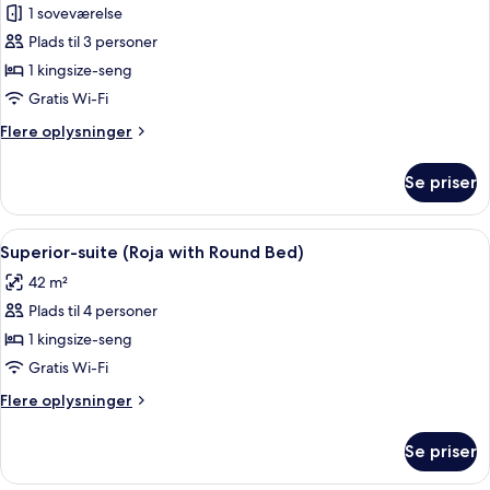
1 soveværelse
af
Superior-
Plads til 3 personer
suite
1 kingsize-seng
-
Gratis Wi-Fi
1
Flere
Flere oplysninger
kingsize-
oplysninger
seng
om
Se priser
Superior-
(Sensaciones)
suite
-
Indlæs
Superior-suite (Roja with Round Bed) | 
5
1
Superior-suite (Roja with Round Bed)
alle
kingsize-
42 m²
seng
billeder
(Sensaciones)
Plads til 4 personer
af
Superior-
1 kingsize-seng
suite
Gratis Wi-Fi
(Roja
Flere
Flere oplysninger
with
oplysninger
Round
om
Se priser
Superior-
Bed)
suite