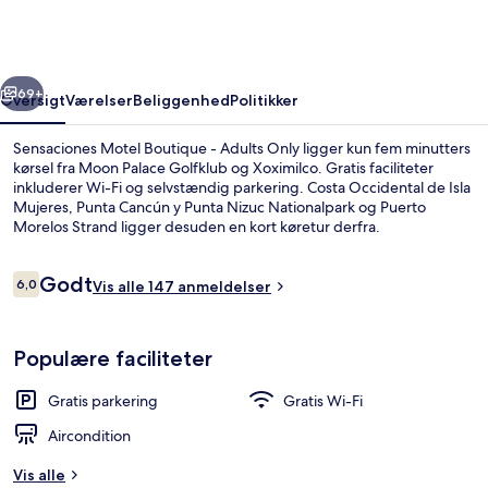
-
Adults
Only
rige
Næste
69+
Oversigt
Værelser
Beliggenhed
Politikker
Sensaciones Motel Boutique - Adults Only ligger kun fem minutters
kørsel fra Moon Palace Golfklub og Xoximilco. Gratis faciliteter
inkluderer Wi-Fi og selvstændig parkering. Costa Occidental de Isla
Mujeres, Punta Cancún y Punta Nizuc Nationalpark og Puerto
Morelos Strand ligger desuden en kort køretur derfra.
Anmeldelser
Godt
6,0
Vis alle 147 anmeldelser
6,0 ud af 10.
Superior-suite - 1 kingsize-seng (Sensac
Populære faciliteter
Gratis parkering
Gratis Wi-Fi
Aircondition
Vis alle