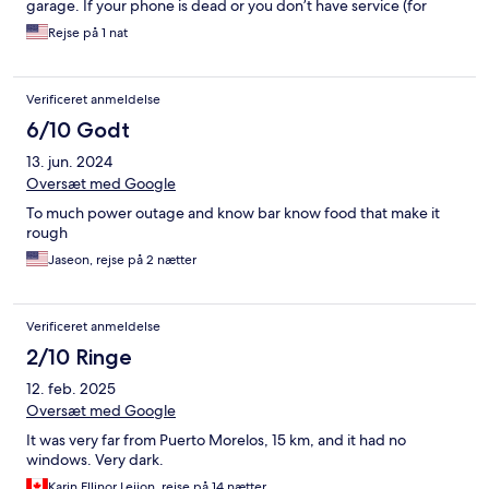
garage. If your phone is dead or you don’t have service (for
example, on a short one-day trip), this could be a real
Rejse på 1 nat
inconvenience. It would be great if they offered an alternative
way to exit.
Verificeret anmeldelse
6/10 Godt
13. jun. 2024
Oversæt med Google
To much power outage and know bar know food that make it
rough
Jaseon, rejse på 2 nætter
Verificeret anmeldelse
2/10 Ringe
12. feb. 2025
Oversæt med Google
It was very far from Puerto Morelos, 15 km, and it had no
windows. Very dark.
Karin Ellinor Leijon, rejse på 14 nætter