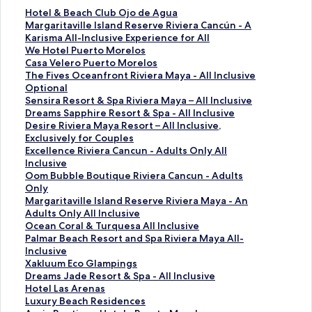
L
Hotel & Beach Club Ojo de Agua
i
L
Margaritaville Island Reserve Riviera Cancún - A
n
i
Karisma All-Inclusive Experience for All
k
n
L
We Hotel Puerto Morelos
å
k
i
L
Casa Velero Puerto Morelos
b
å
n
i
L
The Fives Oceanfront Riviera Maya - All Inclusive
n
b
k
n
i
Optional
e
n
å
k
n
L
Sensira Resort & Spa Riviera Maya – All Inclusive
r
e
b
å
k
i
L
Dreams Sapphire Resort & Spa - All Inclusive
d
r
n
b
å
n
i
L
Desire Riviera Maya Resort – All Inclusive,
e
d
e
n
b
k
n
i
Exclusively for Couples
n
e
r
e
n
å
k
n
L
Excellence Riviera Cancun - Adults Only All
n
n
d
r
e
b
å
k
i
Inclusive
e
n
e
d
r
n
b
å
n
L
Oom Bubble Boutique Riviera Cancun - Adults
s
e
n
e
d
e
n
b
k
i
Only
i
s
n
n
e
r
e
n
å
n
L
Margaritaville Island Reserve Riviera Maya - An
d
i
e
n
n
d
r
e
b
k
i
Adults Only All Inclusive
e
d
s
e
n
e
d
r
n
å
n
L
Ocean Coral & Turquesa All Inclusive
:
e
i
s
e
n
e
d
e
b
k
i
L
Palmar Beach Resort and Spa Riviera Maya All-
H
:
d
i
s
n
n
e
r
n
å
n
i
Inclusive
o
M
e
d
i
e
n
n
d
e
b
k
n
L
Xakluum Eco Glampings
t
a
:
e
d
s
e
n
e
r
n
å
k
i
L
Dreams Jade Resort & Spa - All Inclusive
e
r
W
:
e
i
s
e
n
d
e
b
å
n
i
L
Hotel Las Arenas
l
g
e
C
:
d
i
s
n
e
r
n
b
k
n
i
L
Luxury Beach Residences