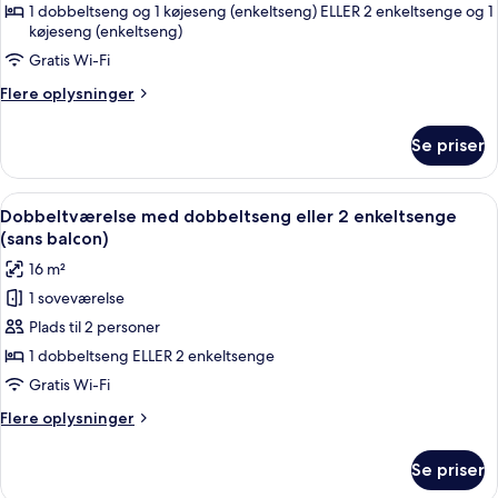
til
1 dobbeltseng og 1 køjeseng (enkeltseng) ELLER 2 enkeltsenge og 1
køjeseng (enkeltseng)
4
personer
Gratis Wi-Fi
Flere
Flere oplysninger
oplysninger
om
Se priser
Værelse
til
4
Indlæs
Et hotelværelse med to senge, et stort
5
personer
Dobbeltværelse med dobbeltseng eller 2 enkeltsenge
alle
(sans balcon)
billeder
16 m²
af
1 soveværelse
Dobbeltværelse
Plads til 2 personer
med
dobbeltseng
1 dobbeltseng ELLER 2 enkeltsenge
eller
Gratis Wi-Fi
2
Flere
Flere oplysninger
enkeltsenge
oplysninger
(sans
om
Se priser
Dobbeltværelse
balcon)
med