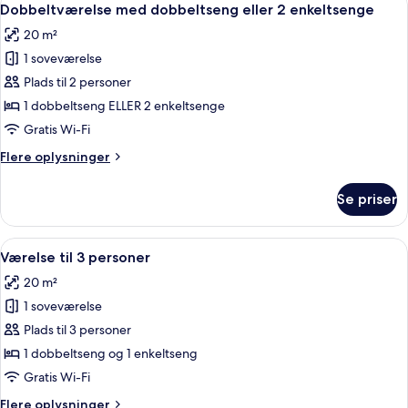
4
Dobbeltværelse med dobbeltseng eller 2 enkeltsenge
alle
20 m²
billeder
1 soveværelse
af
Dobbeltværelse
Plads til 2 personer
med
1 dobbeltseng ELLER 2 enkeltsenge
dobbeltseng
Gratis Wi-Fi
eller
Flere
Flere oplysninger
2
oplysninger
enkeltsenge
om
Se priser
Dobbeltværelse
med
dobbeltseng
Indlæs
Et hotelværelse med to senge, et skrive
3
eller
Værelse til 3 personer
alle
2
20 m²
enkeltsenge
billeder
1 soveværelse
af
Værelse
Plads til 3 personer
til
1 dobbeltseng og 1 enkeltseng
3
Gratis Wi-Fi
personer
Flere
Flere oplysninger