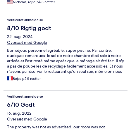
Nicholas, rejse på 3 nætter
Verificeret anmeldelse
8/10 Rigtig godt
22. aug. 2024
Oversæt med Google
Bon séjour, personnel agréable, super piscine. Par contre,
quelques remarques: le sol de notre chambre était sale à notre
arrivée et l'est resté même après que le ménage ait été fait. Il n'y
a pas de poubelles de recyclage facilement accessibles. Et nous
n'avons pu réserver le restaurant qu'un seul soir, même en nous
y prenant la veille... c'était toujours complet.
Rejse på 5 nætter
Verificeret anmeldelse
6/10 Godt
16. aug. 2022
Oversæt med Google
The property was not as advertised, our room was not