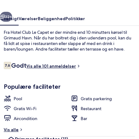
rige
Næste
32+
Oversigt
Værelser
Beliggenhed
Politikker
Fra Hotel Club Le Capet er der mindre end 10 minutters kørsel til
Grimaud Havn. Når du har boltret dig i den udendørs pool, kan du
få lidt at spise i restauranten eller slappe af med en drink i
baren/loungen. Andre faciliteter tæller en terrasse og en have.
Anmeldelser
Godt
7,6
Vis alle 101 anmeldelser
7,6 ud af 10.
Børneaktiviteter
Populære faciliteter
Pool
Gratis parkering
Gratis Wi-Fi
Restaurant
Aircondition
Bar
Vis alle