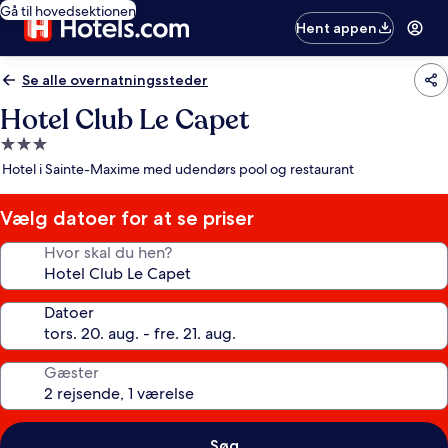
Gå til hovedsektionen
Hent appen
Se alle overnatningssteder
Hotel Club Le Capet
3.0-
stjernet
Hotel i Sainte-Maxime med udendørs pool og restaurant
overnatningssted
Vælg datoer for at se priser
Hvor skal du hen?
Datoer
Gæster
Søg