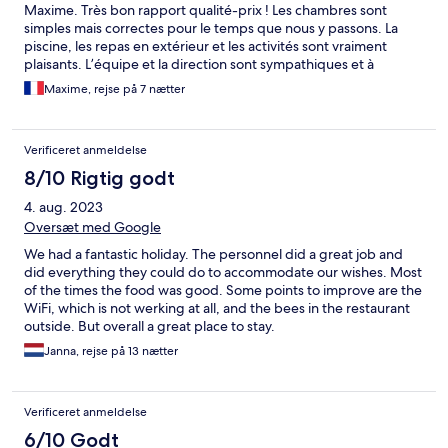
Maxime. Très bon rapport qualité-prix ! Les chambres sont
simples mais correctes pour le temps que nous y passons. La
piscine, les repas en extérieur et les activités sont vraiment
plaisants. L’équipe et la direction sont sympathiques et à
l’écoute. Nous reviendrons !
Maxime, rejse på 7 nætter
Verificeret anmeldelse
8/10 Rigtig godt
4. aug. 2023
Oversæt med Google
We had a fantastic holiday. The personnel did a great job and
did everything they could do to accommodate our wishes. Most
of the times the food was good. Some points to improve are the
WiFi, which is not werking at all, and the bees in the restaurant
outside. But overall a great place to stay.
Janna, rejse på 13 nætter
Verificeret anmeldelse
6/10 Godt