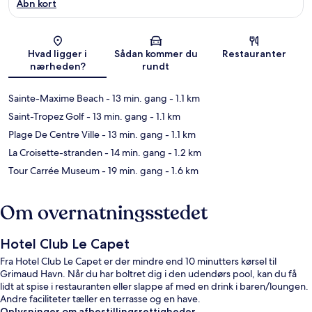
Åbn kort
Kort
Hvad ligger i
Sådan kommer du
Restauranter
nærheden?
rundt
Sainte-Maxime Beach
- 13 min. gang
- 1.1 km
Saint-Tropez Golf
- 13 min. gang
- 1.1 km
Plage De Centre Ville
- 13 min. gang
- 1.1 km
La Croisette-stranden
- 14 min. gang
- 1.2 km
Tour Carrée Museum
- 19 min. gang
- 1.6 km
Om overnatningsstedet
Hotel Club Le Capet
Fra Hotel Club Le Capet er der mindre end 10 minutters kørsel til
Grimaud Havn. Når du har boltret dig i den udendørs pool, kan du få
lidt at spise i restauranten eller slappe af med en drink i baren/loungen.
Andre faciliteter tæller en terrasse og en have.
Oplysninger om afbestillingsrettigheder