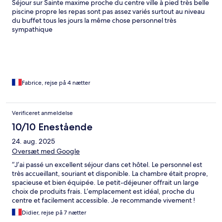
Séjour sur Sainte maxime proche du centre ville à pied très belle
piscine propre les repas sont pas assez variés surtout au niveau
du buffet tous les jours la même chose personnel très
sympathique
Fabrice, rejse på 4 nætter
Verificeret anmeldelse
10/10 Enestående
24. aug. 2025
Oversæt med Google
“J’ai passé un excellent séjour dans cet hôtel. Le personnel est
très accueillant, souriant et disponible. La chambre était propre,
spacieuse et bien équipée. Le petit-déjeuner offrait un large
choix de produits frais. L’emplacement est idéal, proche du
centre et facilement accessible. Je recommande vivement !
Didier, rejse på 7 nætter