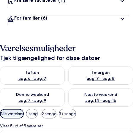
Primære faciliteter
(11)
For familier
(6)
Værelsesmuligheder
Tjek tilgængelighed for disse datoer
Tjek tilgængelighed for i aften aug. 6 - aug. 7
Tjek tilgængelighed for i morg
I aften
I morgen
aug. 6 - aug. 7
aug. 7 - aug. 8
Tjek tilgængelighed for denne weekend aug. 7 - aug. 9
Tjek tilgængelighed for næste
Denne weekend
Næste weekend
aug. 7 - aug. 9
aug. 14 - aug. 16
Tilgængelige
Alle værelser
1 seng
2 senge
3+ senge
filtre
for
Viser 5 ud af 5 værelser
værelser
Indlæs
Et hotelværelse med to senge, hver me