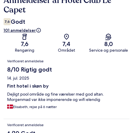
Anmeldelser af Hotel Club Le
Capet
Godt
7,6
101 anmeldelser
7,6
7,4
8,0
Rengøring
Området
Service og personale
Anmeldelser
Verificeret anmeldelse
8/10 Rigtig godt
14. jul. 2025
Fint hotel i skøn by
Dejligt pool område og fine værelser med god altan.
Morgenmad var ikke imponerende og wifi elendig
Elisabeth, rejse på 6 nætter
Verificeret anmeldelse