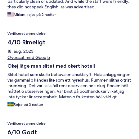
particularly clean or updated. And while the staff were friendly,
they did not speak English, as was advertised.
Miriam, rejse på 2 nætter
Verificeret anmeldelse
4/10 Rimeligt
18. aug. 2023
Oversæt med Google
Okej läge men slitet mediokert hotell
Slitet hotell som skulle behöva en ansiktslyft. Hela anläggningen
var gammal o kändes lite som ett hyreshus. Rummen slitna o trist
inredning. Det var i alla fall rent o servicen helt okej. Poolen höll
måttet o uteserveringen. Var brist på poolhandukar vilket jag
inte tycker är acceptabelt. Maten o frukosten höll väldigt
medioker standard. Anläggningen behöver mer kärlek för att
Rejse på 3 nætter
jag ska vilja tillbaka. Läget är ändå helt okej!
Verificeret anmeldelse
6/10 Godt