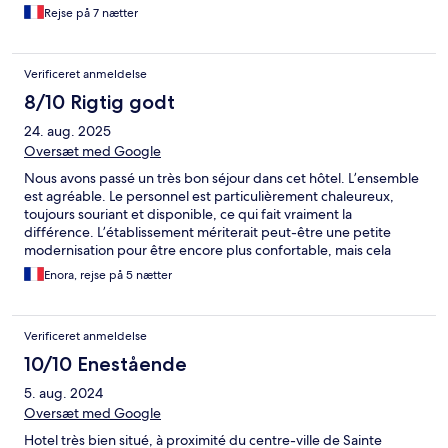
Rejse på 7 nætter
Verificeret anmeldelse
8/10 Rigtig godt
24. aug. 2025
Oversæt med Google
Nous avons passé un très bon séjour dans cet hôtel. L’ensemble
est agréable. Le personnel est particulièrement chaleureux,
toujours souriant et disponible, ce qui fait vraiment la
différence. L’établissement mériterait peut-être une petite
modernisation pour être encore plus confortable, mais cela
n’enlève rien à la qualité du séjour. Seul petit point
Enora, rejse på 5 nætter
d’amélioration : il manque quelques jeux ou une structure
extérieure pour les enfants, ce qui serait un vrai plus pour les
familles.
Verificeret anmeldelse
10/10 Enestående
5. aug. 2024
Oversæt med Google
Hotel très bien situé, à proximité du centre-ville de Sainte