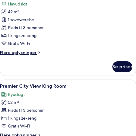
Havudsigt
billeder
42 m²
af
Club
1 soveværelse
Sea
Plads til 3 personer
View
1 kingsize-seng
Room
Gratis Wi-Fi
-
Flere
Flere oplysninger
King
oplysninger
om
Se priser
Club
Sea
View
Indlæs
Et hotelværelse med en seng, et skrive
5
Room
Premier City View King Room
alle
-
Byudsigt
King
billeder
52 m²
af
Premier
Plads til 3 personer
City
1 kingsize-seng
View
Gratis Wi-Fi
King
Flere
Flere oplysninger