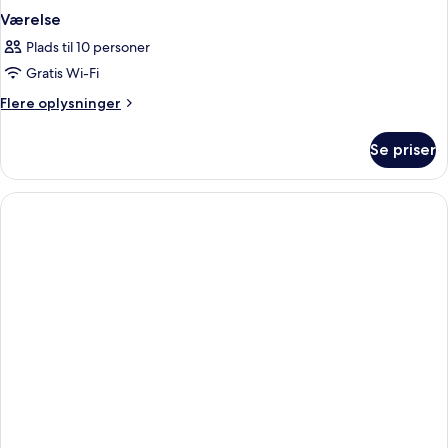
Værelse
Plads til 10 personer
Gratis Wi-Fi
Flere
Flere oplysninger
oplysninger
om
Se priser
Værelse