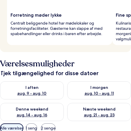
Forretning møder lykke
Fine s
Centralt beliggende hotel har mødelokaler og
Kulinar
forretningsfaciliteter. Gæsterne kan slappe af med
restaura
spabehandlinger eller drinks i baren efter arbejde.
morgenb
valgmul
Værelsesmuligheder
Tjek tilgængelighed for disse datoer
Tjek tilgængelighed for i aften aug. 9 - aug. 10
Tjek tilgængelighed for i morg
I aften
I morgen
aug. 9 - aug. 10
aug. 10 - aug. 11
Tjek tilgængelighed for denne weekend aug. 14 - aug. 16
Tjek tilgængelighed for næste
Denne weekend
Næste weekend
aug. 14 - aug. 16
aug. 21 - aug. 23
Tilgængelige
Alle værelser
1 seng
2 senge