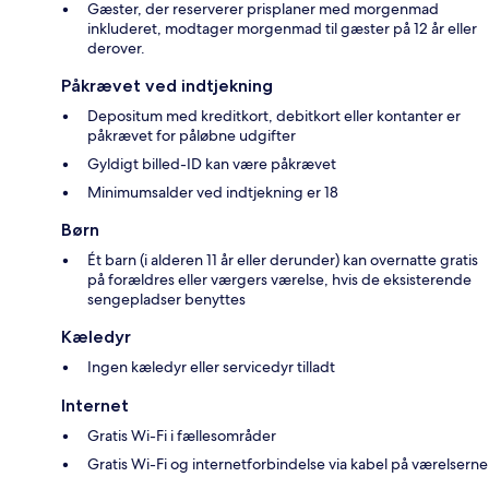
Gæster, der reserverer prisplaner med morgenmad
inkluderet, modtager morgenmad til gæster på 12 år eller
derover.
Påkrævet ved indtjekning
Depositum med kreditkort, debitkort eller kontanter er
påkrævet for påløbne udgifter
Gyldigt billed-ID kan være påkrævet
Minimumsalder ved indtjekning er 18
Børn
Ét barn (i alderen 11 år eller derunder) kan overnatte gratis
på forældres eller værgers værelse, hvis de eksisterende
sengepladser benyttes
Kæledyr
Ingen kæledyr eller servicedyr tilladt
Internet
Gratis Wi-Fi i fællesområder
Gratis Wi-Fi og internetforbindelse via kabel på værelserne