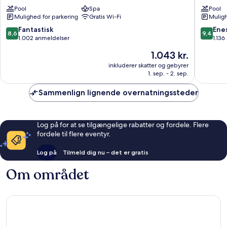
Kowloon
La,
Pool
Spa
Pool
Kowloon
Hong
Mulighed for parkering
Gratis Wi-Fi
Muligh
City
Kong
Tsim
8.6
9.4
Fantastisk
Ene
8,6
9,4
Sha
ud
ud
1.002 anmeldelser
1.136
Tsui
af
af
Prisen
1.043 kr.
10,
10,
er
Fantastisk,
Eneståe
inkluderer skatter og gebyrer
1.043 kr.
1. sep. - 2. sep.
1.002
1.136
anmeldelser
anmelde
Sammenlign lignende overnatningssteder
Log på for at se tilgængelige rabatter og fordele. Flere
fordele til flere eventyr.
Log på
Tilmeld dig nu – det er gratis
Om området