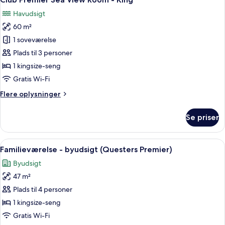
alle
Room
Havudsigt
-
billeder
King
60 m²
af
Club
1 soveværelse
Premier
Plads til 3 personer
Sea
1 kingsize-seng
View
Gratis Wi-Fi
Room
Flere
Flere oplysninger
-
oplysninger
King
om
Se priser
Club
Premier
Sea
Indlæs
Et hotelværelse med en stor seng, fje
6
View
Familieværelse - byudsigt (Questers Premier)
alle
Room
Byudsigt
-
billeder
King
47 m²
af
Familieværelse
Plads til 4 personer
-
1 kingsize-seng
byudsigt
Gratis Wi-Fi
(Questers