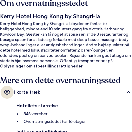
Om overnatningsstedet
Kerry Hotel Hong Kong by Shangri-la
Kerry Hotel Hong Kong by Shangri-la tilbyder en fantastisk
beliggenhed, mindre end 10 minutters gang fra Victoria Harbour og
Kowloon Bay. Gæster kan få noget at spise i en af de 3 restauranter og
besøge spaen for at lade sig forkæle med deep tissue-massage, body
wrap-behandlinger eller ansigtsbehandlinger. Andre højdepunkter på
dette hotel med luksusfaciliteter omfatter 2 barer/lounger, en
udendørs pool og en bar ved poolen. Rejsende har kun godt at sige om
stedets hjælpsomme personale. Offentlig transport er tæt på:
Whampoa Metrostation ligger kun 6 minutter derfra til fods.
Oplysninger om afbestillingsrettigheder
Mere om dette overnatningssted
I korte træk
Hotellets størrelse
546 værelser
Overnatningsstedet har 16 etager
Indtjekning/udtjekning