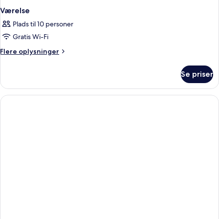
Værelse
Plads til 10 personer
Gratis Wi-Fi
Flere
Flere oplysninger
oplysninger
om
Se priser
Værelse