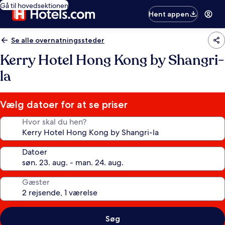
Gå til hovedsektionen
Hent appen
Se alle overnatningssteder
Kerry Hotel Hong Kong by Shangri-
la
Vælg datoer for at se priser
Hvor skal du hen?
Datoer
Gæster
Søg