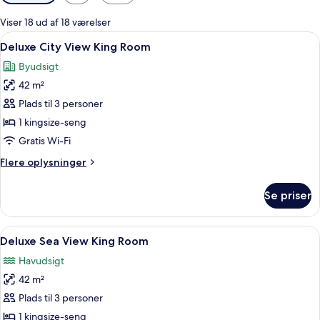
filtre
for
Viser 18 ud af 18 værelser
værelser
Indlæs
Et hotelværelse med en stor seng, en sto
5
Deluxe City View King Room
alle
Byudsigt
billeder
42 m²
af
Deluxe
Plads til 3 personer
City
1 kingsize-seng
View
Gratis Wi-Fi
King
Flere
Flere oplysninger
Room
oplysninger
om
Se priser
Deluxe
City
View
Indlæs
Et hotelværelse med en stor seng, et s
5
King
Deluxe Sea View King Room
alle
Room
Havudsigt
billeder
42 m²
af
Deluxe
Plads til 3 personer
Sea
1 kingsize-seng