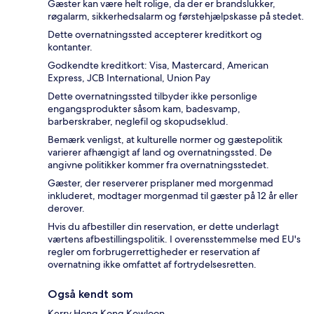
Gæster kan være helt rolige, da der er brandslukker,
røgalarm, sikkerhedsalarm og førstehjælpskasse på stedet.
Dette overnatningssted accepterer kreditkort og
kontanter.
Godkendte kreditkort: Visa, Mastercard, American
Express, JCB International, Union Pay
Dette overnatningssted tilbyder ikke personlige
engangsprodukter såsom kam, badesvamp,
barberskraber, neglefil og skopudseklud.
Bemærk venligst, at kulturelle normer og gæstepolitik
varierer afhængigt af land og overnatningssted. De
angivne politikker kommer fra overnatningsstedet.
Gæster, der reserverer prisplaner med morgenmad
inkluderet, modtager morgenmad til gæster på 12 år eller
derover.
Hvis du afbestiller din reservation, er dette underlagt
værtens afbestillingspolitik. I overensstemmelse med EU's
regler om forbrugerrettigheder er reservation af
overnatning ikke omfattet af fortrydelsesretten.
Også kendt som
Kerry Hong Kong Kowloon