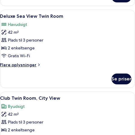
City
View
Indlæs
Et hotelværelse med to senge, et skriv
5
Twin
Deluxe Sea View Twin Room
alle
Room
Havudsigt
billeder
42 m²
af
Deluxe
Plads til 3 personer
Sea
2 enkeltsenge
View
Gratis Wi-Fi
Twin
Flere
Flere oplysninger
Room
oplysninger
om
Se priser
Deluxe
Sea
View
Indlæs
Minibar, pengeskab på værelset, skri
6
Twin
Club Twin Room, City View
alle
Room
Byudsigt
billeder
42 m²
af
Club
Plads til 3 personer
Twin
2 enkeltsenge