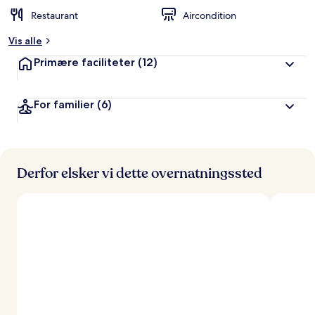
ø
Restaurant
Aircondition
m
t
Vis alle
a
Primære faciliteter
(12)
f
r
For familier
(6)
e
j
s
e
n
d
Derfor elsker vi dette overnatningssted
e