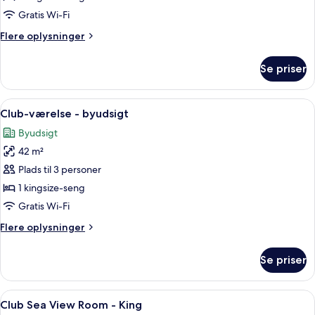
View
Gratis Wi-Fi
King
Flere
Flere oplysninger
Room
oplysninger
om
Se priser
Deluxe
Sea
View
Indlæs
Et hotelværelse med en stor seng, en sto
6
King
Club-værelse - byudsigt
alle
Room
Byudsigt
billeder
42 m²
af
Club-
Plads til 3 personer
værelse
1 kingsize-seng
-
Gratis Wi-Fi
byudsigt
Flere
Flere oplysninger
oplysninger
om
Se priser
Club-
værelse
-
Indlæs
Et hotelværelse med en stor seng, et s
5
byudsigt
Club Sea View Room - King
alle