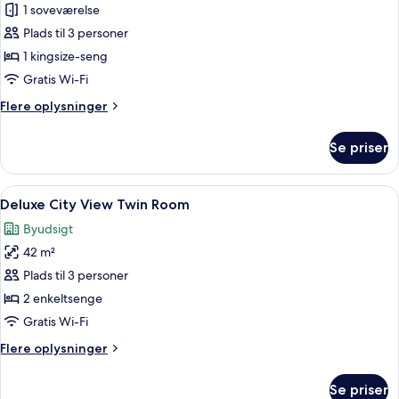
Executive
1 soveværelse
Suite,
Plads til 3 personer
1
1 kingsize-seng
King
Gratis Wi-Fi
Bed,
Flere
Flere oplysninger
Sea
oplysninger
View
om
Se priser
Executive
Suite,
1
Indlæs
Minibar, pengeskab på værelset, skri
5
King
Deluxe City View Twin Room
alle
Bed,
Byudsigt
Sea
billeder
View
42 m²
af
Deluxe
Plads til 3 personer
City
2 enkeltsenge
View
Gratis Wi-Fi
Twin
Flere
Flere oplysninger
Room
oplysninger
om
Se priser
Deluxe