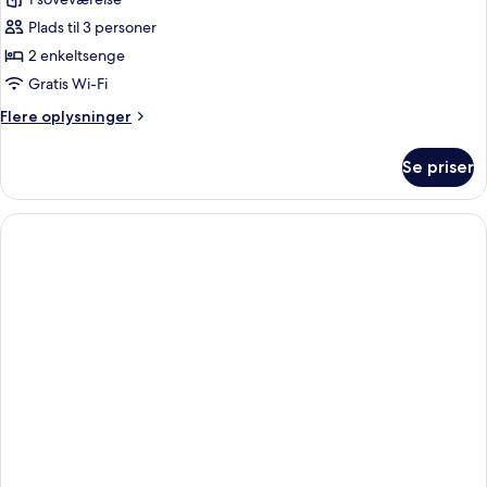
af
Club-
Plads til 3 personer
værelse
2 enkeltsenge
-
Gratis Wi-Fi
2
Flere
Flere oplysninger
enkeltsenge
oplysninger
-
om
Se priser
Club-
havudsigt
værelse
-
2
enkeltsenge
-
havudsigt