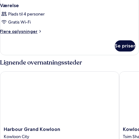
Værelse
Plads til 4 personer
Gratis Wi-Fi
Flere
Flere oplysninger
oplysninger
om
Se priser
Værelse
Lignende overnatningssteder
Harbour Grand Kowloon
Kowloon
Harbour
Kowloo
Harbour Grand Kowloon
Kowloo
Grand
Shangri
Kowloon City
Tsim Sha