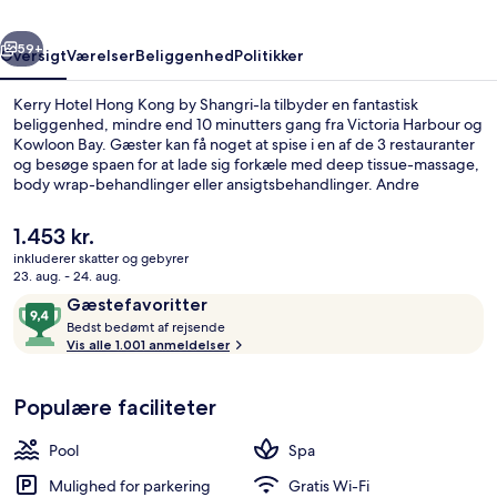
Shangri-
rige
Næste
la
59+
Oversigt
Værelser
Beliggenhed
Politikker
Kerry Hotel Hong Kong by Shangri-la tilbyder en fantastisk
beliggenhed, mindre end 10 minutters gang fra Victoria Harbour og
Kowloon Bay. Gæster kan få noget at spise i en af de 3 restauranter
og besøge spaen for at lade sig forkæle med deep tissue-massage,
body wrap-behandlinger eller ansigtsbehandlinger. Andre
højdepunkter på dette hotel med luksusfaciliteter omfatter 2
barer/lounger, en udendørs pool og en bar ved poolen. Rejsende
Den
1.453 kr.
har kun godt at sige om stedets hjælpsomme personale. Offentlig
nuværende
inkluderer skatter og gebyrer
transport er tæt på: Whampoa Metrostation ligger kun 6 minutter
pris
23. aug. - 24. aug.
derfra til fods.
Udendørsområde
er
Anmeldelser
9,4
Gæstefavoritter
1.453 kr.
B
ud
Bedst bedømt af rejsende
e
Vis alle 1.001 anmeldelser
af
d
10,
s
Gæstefavoritter
Populære faciliteter
t
b
Pool
Spa
e
d
Mulighed for parkering
Gratis Wi-Fi