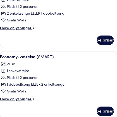
Premium-
værelse
Plads til 2 personer
2 enkeltsenge ELLER 1 dobbeltseng
Gratis Wi-Fi
Flere
Flere oplysninger
oplysninger
om
Se priser
Premium-
værelse
Indlæs
Economy-værelse (SMART) | Minibar, p
4
Economy-værelse (SMART)
alle
20 m²
billeder
1 soveværelse
af
Economy-
Plads til 2 personer
værelse
1 dobbeltseng ELLER 2 enkeltsenge
(SMART)
Gratis Wi-Fi
Flere
Flere oplysninger
oplysninger
om
Se priser
Economy-