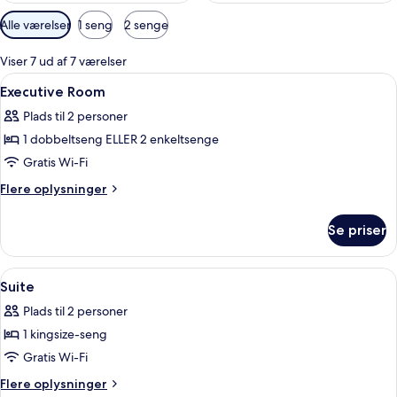
Tilgængelige
Alle værelser
1 seng
2 senge
filtre
for
Viser 7 ud af 7 værelser
værelser
Indlæs
Minibar, pengeskab på værelset, skrive
5
Executive Room
alle
Plads til 2 personer
billeder
1 dobbeltseng ELLER 2 enkeltsenge
af
Executive
Gratis Wi-Fi
Room
Flere
Flere oplysninger
oplysninger
om
Se priser
Executive
Room
Indlæs
Opholdsområde | 42-tommers smart-tv
6
Suite
alle
Plads til 2 personer
billeder
1 kingsize-seng
af
Suite
Gratis Wi-Fi
Flere
Flere oplysninger