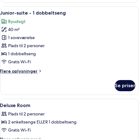
værelse
(SMART)
Indlæs
Et hotelværelse med seng, opholdsom
6
Junior-suite - 1 dobbeltseng
alle
Byudsigt
billeder
40 m²
af
Junior-
1 soveværelse
suite
Plads til 2 personer
-
1 dobbeltseng
1
Gratis Wi-Fi
dobbeltseng
Flere
Flere oplysninger
oplysninger
om
Se priser
Junior-
suite
-
Indlæs
Minibar, pengeskab på værelset, skrive
4
1
Deluxe Room
alle
dobbeltseng
Plads til 2 personer
billeder
2 enkeltsenge ELLER 1 dobbeltseng
af
Deluxe
Gratis Wi-Fi
Room
Flere