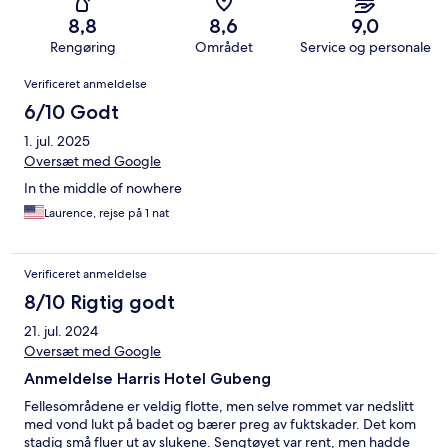
8,8
8,6
9,0
Rengøring
Området
Service og personale
Anmeldelser
Verificeret anmeldelse
6/10 Godt
1. jul. 2025
Oversæt med Google
In the middle of nowhere
Laurence, rejse på 1 nat
Verificeret anmeldelse
8/10 Rigtig godt
21. jul. 2024
Oversæt med Google
Anmeldelse Harris Hotel Gubeng
Fellesområdene er veldig flotte, men selve rommet var nedslitt
med vond lukt på badet og bærer preg av fuktskader. Det kom
stadig små fluer ut av slukene. Sengtøyet var rent, men hadde