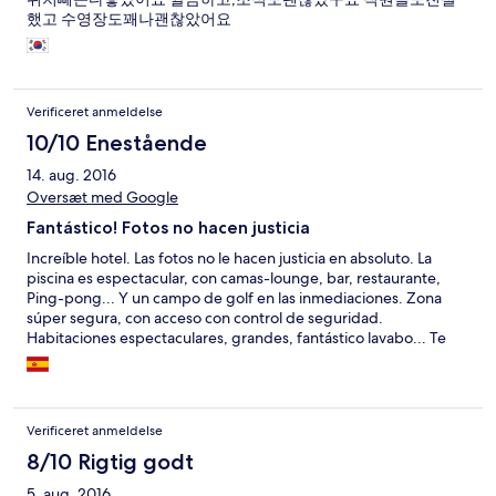
했고 수영장도꽤나괜찮았어요
Verificeret anmeldelse
10/10 Enestående
14. aug. 2016
Oversæt med Google
Fantástico! Fotos no hacen justicia
Increíble hotel. Las fotos no le hacen justicia en absoluto. La
piscina es espectacular, con camas-lounge, bar, restaurante,
Ping-pong... Y un campo de golf en las inmediaciones. Zona
súper segura, con acceso con control de seguridad.
Habitaciones espectaculares, grandes, fantástico lavabo... Te
sientes como en una película. El desayuno súper bien, muy
variado, y con café decente. Eso sí, al igual que en casi toda la
isla, el wifi no es muy bueno, y el agua en el baño sale algo
amarillenta (aunque todos aseguran que no hay ningún
Verificeret anmeldelse
problema)
8/10 Rigtig godt
5. aug. 2016