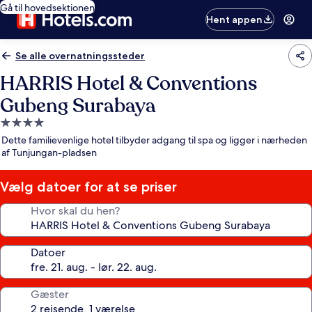
Gå til hovedsektionen
Hent appen
Se alle overnatningssteder
HARRIS Hotel & Conventions
Gubeng Surabaya
4.0-
stjernet
Dette familievenlige hotel tilbyder adgang til spa og ligger i nærheden
overnatningssted
af Tunjungan-pladsen
Vælg datoer for at se priser
Hvor skal du hen?
Datoer
Gæster