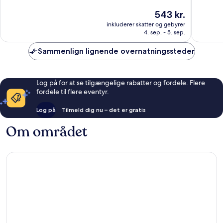
10,
af
Prisen
543 kr.
Fantasti
10,
er
15
Enestående,
inkluderer skatter og gebyrer
543 kr.
anmelde
4. sep. - 5. sep.
234
anmeldelser
Sammenlign lignende overnatningssteder
Log på for at se tilgængelige rabatter og fordele. Flere
fordele til flere eventyr.
Log på
Tilmeld dig nu – det er gratis
Om området