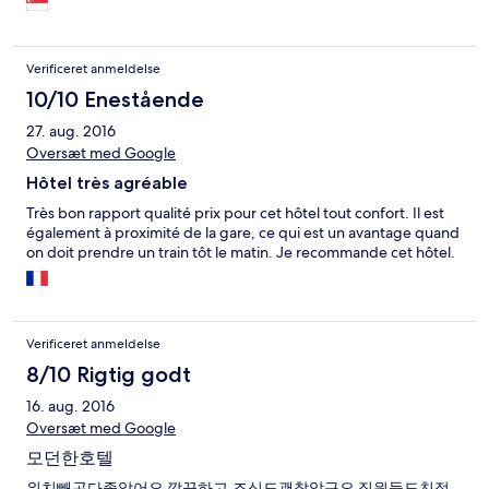
Verificeret anmeldelse
10/10 Enestående
27. aug. 2016
Oversæt med Google
Hôtel très agréable
Très bon rapport qualité prix pour cet hôtel tout confort. Il est
également à proximité de la gare, ce qui est un avantage quand
on doit prendre un train tôt le matin. Je recommande cet hôtel.
Verificeret anmeldelse
8/10 Rigtig godt
16. aug. 2016
Oversæt med Google
모던한호텔
위치빼곤다좋았어요 깔끔하고,조식도괜찮았구요 직원들도친절