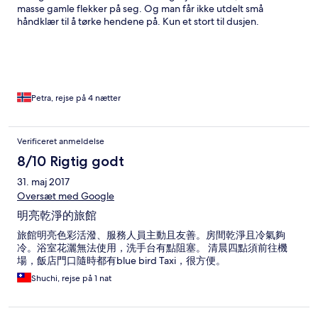
masse gamle flekker på seg. Og man får ikke utdelt små
håndklær til å tørke hendene på. Kun et stort til dusjen.
Frokostbuffeten var stor og flott, og en god opplevelse! Fint
bassengområdet, men med få solsenger og solen kommer bare
på terrassen noen få timer pr dag. Vannet var uvanlig kaldt i
bassenget. Ok trimrom, men det var for varmt der inne.
Petra, rejse på 4 nætter
Verificeret anmeldelse
8/10 Rigtig godt
31. maj 2017
Oversæt med Google
明亮乾淨的旅館
旅館明亮色彩活潑、服務人員主動且友善。房間乾淨且冷氣夠
冷。浴室花灑無法使用，洗手台有點阻塞。 清晨四點須前往機
場，飯店門口隨時都有blue bird Taxi，很方便。
Shuchi, rejse på 1 nat