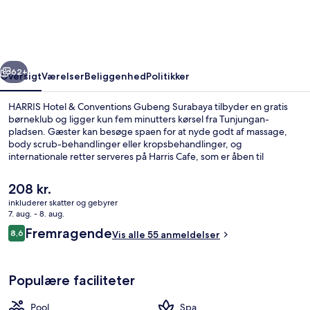
Conventions
Gubeng
Surabaya
rige
Næste
62+
Oversigt
Værelser
Beliggenhed
Politikker
HARRIS Hotel & Conventions Gubeng Surabaya tilbyder en gratis
børneklub og ligger kun fem minutters kørsel fra Tunjungan-
pladsen. Gæster kan besøge spaen for at nyde godt af massage,
body scrub-behandlinger eller kropsbehandlinger, og
internationale retter serveres på Harris Cafe, som er åben til
morgenmad, frokost og aftensmad. Andre højdepunkter tæller 2
udendørs pools, et motionscenter og et fitnesscenter.
Den
208 kr.
nuværende
inkluderer skatter og gebyrer
pris
7. aug. - 8. aug.
Reception
er
Anmeldelser
Fremragende
8,6
Vis alle 55 anmeldelser
208 kr.
8,6 ud af 10.
Populære faciliteter
Pool
Spa