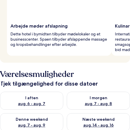
Arbejde møder afslapning
Kulinar
Dette hotel i bymidten tilbyder mødelokaler og et
Internat
businesscenter. Spaen tilbyder afslappende massage
restaura
og kropsbehandlinger efter arbejde.
smagsop
bid mad 
Værelsesmuligheder
Tjek tilgængelighed for disse datoer
Tjek tilgængelighed for i aften aug. 6 - aug. 7
Tjek tilgængelighed for i morg
I aften
I morgen
aug. 6 - aug. 7
aug. 7 - aug. 8
Tjek tilgængelighed for denne weekend aug. 7 - aug. 9
Tjek tilgængelighed for næste
Denne weekend
Næste weekend
aug. 7 - aug. 9
aug. 14 - aug. 16