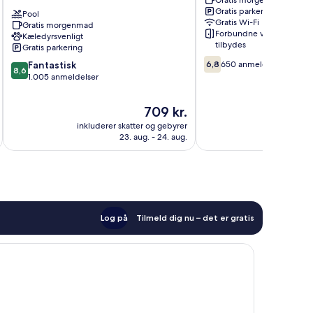
Gratis morgenmad
Wyndham
Wyndham
Gratis parkering
Custer/Crazy
Pool
Custer
Gratis Wi-Fi
Gratis morgenmad
Horse
Custer
Forbundne værelser
Kæledyrsvenligt
Area
tilbydes
Gratis parkering
Custer
6.8
8.6
Fantastisk
6,8
650 anmeldelser
8,6
ud
ud
1.005 anmeldelser
af
af
10,
10,
Prisen
709 kr.
650
Fantastisk,
er
anmeldelser
inkluderer skatter og gebyrer
inkluderer 
1.005
709 kr.
23. aug. - 24. aug.
anmeldelser
Log på
Tilmeld dig nu – det er gratis