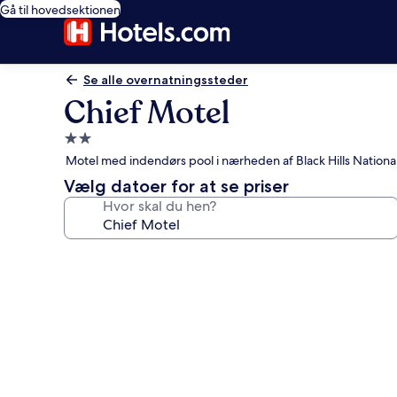
Gå til hovedsektionen
Se alle overnatningssteder
Chief Motel
2.0-
stjernet
Motel med indendørs pool i nærheden af Black Hills National
overnatningssted
Vælg datoer for at se priser
Hvor skal du hen?
Billedgalleri
for
Chief
Motel