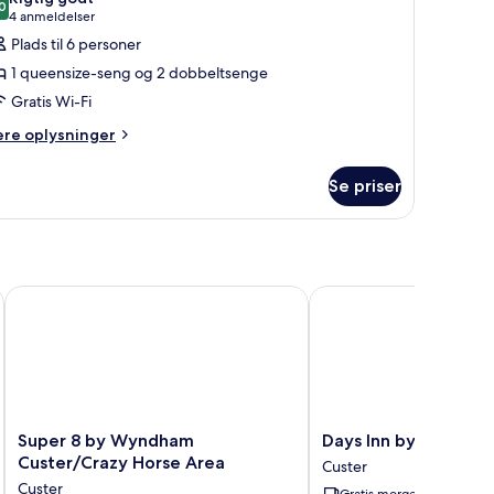
0
f
8,0 ud af 10
(4
4 anmeldelser
ærelse
anmeldelser)
Plads til 6 personer
l
1 queensize-seng og 2 dobbeltsenge
Gratis Wi-Fi
ersoner
ere
ere oplysninger
One
lysninger
ueen
m
Se priser
ed
relse
nd
wo
rsoner
ouble
ne
eds)
ueen
Super 8 by Wyndham Custer/Crazy Horse Area
Days Inn by Wyndham 
ed
nd
wo
uble
ds)
Super
Days
Super 8 by Wyndham
Days Inn by Wyndha
8
Inn
Custer/Crazy Horse Area
Custer
by
by
Custer