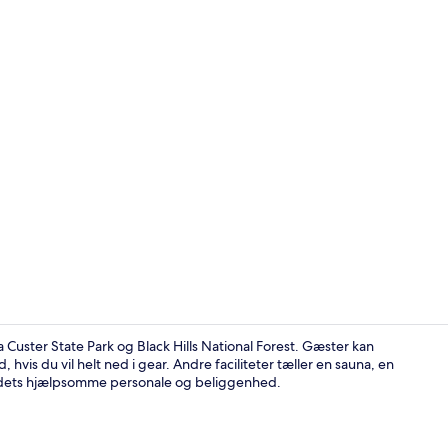
Indendørs s
 Custer State Park og Black Hills National Forest. Gæster kan
vis du vil helt ned i gear. Andre faciliteter tæller en sauna, en
tedets hjælpsomme personale og beliggenhed.
Balkon