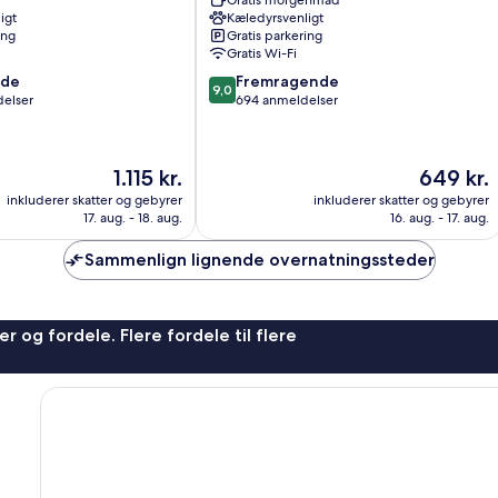
Gratis morgenmad
igt
Kæledyrsvenligt
ing
Gratis parkering
Gratis Wi-Fi
9.0
nde
Fremragende
9,0
ud
delser
694 anmeldelser
af
10,
Fremragende,
Prisen
Prisen
1.115 kr.
649 kr.
694
er
er
anmeldelser
inkluderer skatter og gebyrer
inkluderer skatter og gebyrer
1.115 kr.
649 kr.
17. aug. - 18. aug.
16. aug. - 17. aug.
Sammenlign lignende overnatningssteder
r og fordele. Flere fordele til flere