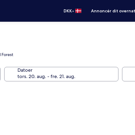
•
DKK
Annoncér dit overna
 Forest
Datoer