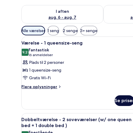
Tjek tilgængelighed for i aften aug. 6 - aug. 7
Tjek tilgænge
I aften
aug. 6 - aug. 7
a
Tilgængelige
Alle værelser
1 seng
2 senge
3+ senge
filtre
Indlæs
Et hotelværelse med seng, skri
for
2
Værelse - 1 queensize-seng
alle
værelser
Fantastisk
billeder
9,2
9,2 ud af 10
(16
16 anmeldelser
af
anmeldelser)
Plads til 2 personer
Værelse
1 queensize-seng
-
Gratis Wi-Fi
1
Flere
queensize-
Flere oplysninger
oplysninger
seng
om
Se prise
Værelse
-
1
Indlæs
Et hotelværelse med en seng, e
1
queensize-
Dobbeltværelse - 2 soveværelser (w/ one queen
alle
seng
bed + 1 double bed )
billeder
Enestående