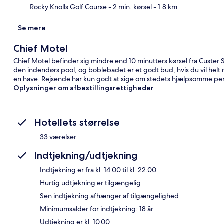
Rocky Knolls Golf Course
- 2 min. kørsel
- 1.8 km
Se mere
Chief Motel
Chief Motel befinder sig mindre end 10 minutters kørsel fra Custer S
den indendørs pool, og boblebadet er et godt bud, hvis du vil helt ne
en have. Rejsende har kun godt at sige om stedets hjælpsomme pe
Oplysninger om afbestillingsrettigheder
Hotellets størrelse
33 værelser
Indtjekning/udtjekning
Indtjekning er fra kl. 14.00 til kl. 22.00
Hurtig udtjekning er tilgængelig
Sen indtjekning afhænger af tilgængelighed
Minimumsalder for indtjekning: 18 år
Udtjekning er kl. 10.00