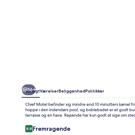
56+
Oversigt
Værelser
Beliggenhed
Politikker
Chief Motel befinder sig mindre end 10 minutters kørsel fra
hoppe i den indendørs pool, og boblebadet er et godt bud, h
terrasse og en have. Rejsende har kun godt at sige om s
Anmeldelser
Fremragende
8,8
8,8 ud af 10.