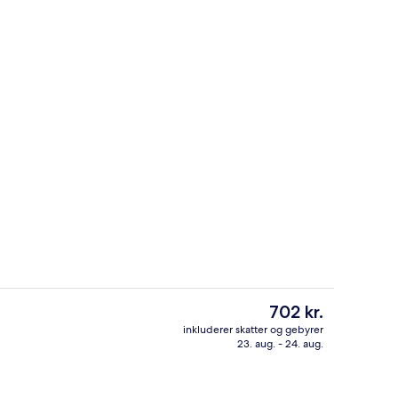
pabad
Dobbeltværelse - 2 queensize-senge | 
Den
702 kr.
nuværende
inkluderer skatter og gebyrer
pris
23. aug. - 24. aug.
Indendørs pool
er
702 kr.