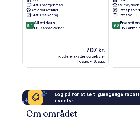
Pool
Pool
Ridge
Hills
Gratis morgenmad
Kæledyrsvenl
Inn
Custer
Kæledyrsvenligt
Gratis parker
Custer
Gratis parkering
Gratis Wi-Fi
8.4
9.8
Alletiders
Eneståe
8,4
9,8
ud
ud
1.019 anmeldelser
1.197 anmel
af
af
10,
10,
Alletiders,
Enestående,
Prisen
707 kr.
1.019
1.197
er
anmeldelser
anmeldelser
inkluderer skatter og gebyrer
707 kr.
17. aug. - 18. aug.
Log på for at se tilgængelige rabatte
eventyr.
Om området