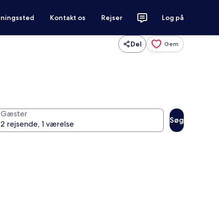
tningssted
Kontakt os
Rejser
Log på
Del
Gem
Gæster
Søg