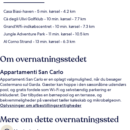
Casa Biasi-haven
- 5 min. kørsel
- 4.2 km
Cà degli Ulivi Golfklub
- 10 min. kørsel
- 7.7 km
Grand'Affi-indkøbscentret
- 10 min. kørsel
- 7.3 km
Jungle Adventure Park
- 11 min. kørsel
- 10.5 km
Al Corno Strand
- 13 min. kørsel
- 6.3 km
Om overnatningsstedet
Appartamenti San Carlo
Appartamenti San Carlo er en oplagt valgmulighed, når du besøger
Costermano sul Garda. Gæster kan hoppe i den sæsonåbne udendørs
pool, og gratis fordele som Wi-Fi og selvstændig parkering er
inkluderet. Der tilbydes en børnepool og en terrasse, og
bekvemmeligheder på værelset tæller køleskab og mikrobølgeovn.
Oplysninger om afbestillingsrettigheder
Mere om dette overnatningssted