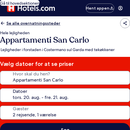
Gå til hovedsektionen
Hent appen
Se alle overnatningssteder
Hele lejligheden
Appartamenti San Carlo
Lejligheder i forstaden i Costermano sul Garda med tekøkkener
Vælg datoer for at se priser
Hvor skal du hen?
Datoer
Gæster
Søg