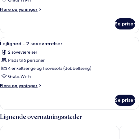
Gratis Wi-Fi
1
Flere
Flere oplysninger
soveværelse
oplysninger
om
Se priser
Lejlighed
-
1
Indlæs
En kompakt opholdsstue med et spiseb
1
soveværelse
Lejlighed - 2 soveværelser
alle
2 soveværelser
billeder
Plads til 6 personer
af
Lejlighed
4 enkeltsenge og 1 sovesofa (dobbeltseng)
-
Gratis Wi-Fi
2
Flere
Flere oplysninger
soveværelser
oplysninger
om
Se priser
Lejlighed
-
2
Lignende overnatningssteder
soveværelser
Residence La Filanda
Residenc