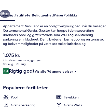
rige
Næste
45+
Oversigt
Faciliteter
Beliggenhed
Priser
Politikker
Appartamenti San Carlo er en oplagt valgmulighed, når du besøger
Costermano sul Garda. Gæster kan hoppe i den sæsonåbne
udendørs pool, og gratis fordele som Wi-Fi og selvstændig
parkering er inkluderet. Der tilbydes en børnepool og en terrasse,
og bekvemmeligheder på værelset tæller køleskab og
mikrobølgeovn.
Den
1.075 kr.
nuværende
inkluderer skatter og gebyrer
pris
30. aug. - 31. aug.
Udendørs spisemuligheder
er
Anmeldelser
Rigtig godt
8,4
Vis alle 76 anmeldelser
1.075 kr.
8,4 ud af 10.
Populære faciliteter
Pool
Tekøkken
Gratis parkering
Gratis Wi-Fi