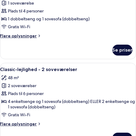
1 soveværelse
af
Comfort-
Plads til 4 personer
lejlighed
1 dobbeltseng og 1 sovesofa (dobbeltseng)
-
Gratis Wi-Fi
1
Flere
Flere oplysninger
soveværelse
oplysninger
om
Se priser
Comfort-
lejlighed
-
Indlæs
Morgenmadsbord med træbord og stole
8
1
Classic-lejlighed - 2 soveværelser
alle
soveværelse
48 m²
billeder
2 soveværelser
af
Classic-
Plads til 6 personer
lejlighed
4 enkeltsenge og 1 sovesofa (dobbeltseng) ELLER 2 enkeltsenge og
1 sovesofa (dobbeltseng)
-
2
Gratis Wi-Fi
soveværelser
Flere
Flere oplysninger
oplysninger
om