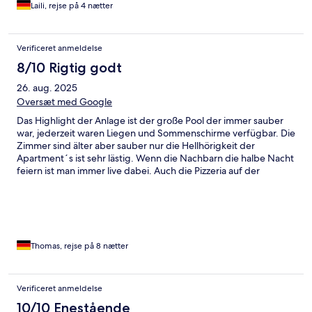
Laili, rejse på 4 nætter
Verificeret anmeldelse
8/10 Rigtig godt
26. aug. 2025
Oversæt med Google
Das Highlight der Anlage ist der große Pool der immer sauber
war, jederzeit waren Liegen und Sommenschirme verfügbar. Die
Zimmer sind älter aber sauber nur die Hellhörigkeit der
Apartment´s ist sehr lästig. Wenn die Nachbarn die halbe Nacht
feiern ist man immer live dabei. Auch die Pizzeria auf der
anderen Straßeseite ist zu empfehlen.Eisdiele und Supermarkt
sind zu Fuß erreichbar.
Thomas, rejse på 8 nætter
Verificeret anmeldelse
10/10 Enestående