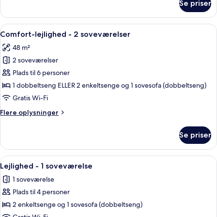
Se priser
Classic-
lejlighed
-
Indlæs
Et moderne køkken med træskabe, en 
11
2
Comfort-lejlighed - 2 soveværelser
alle
soveværelser
48 m²
billeder
2 soveværelser
af
Comfort-
Plads til 6 personer
lejlighed
1 dobbeltseng ELLER 2 enkeltsenge og 1 sovesofa (dobbeltseng)
-
Gratis Wi-Fi
2
Flere
Flere oplysninger
soveværelser
oplysninger
om
Se priser
Comfort-
lejlighed
-
Indlæs
Et hyggeligt spiseområde med et bord d
1
2
Lejlighed - 1 soveværelse
alle
soveværelser
1 soveværelse
billeder
Plads til 4 personer
af
Lejlighed
2 enkeltsenge og 1 sovesofa (dobbeltseng)
-