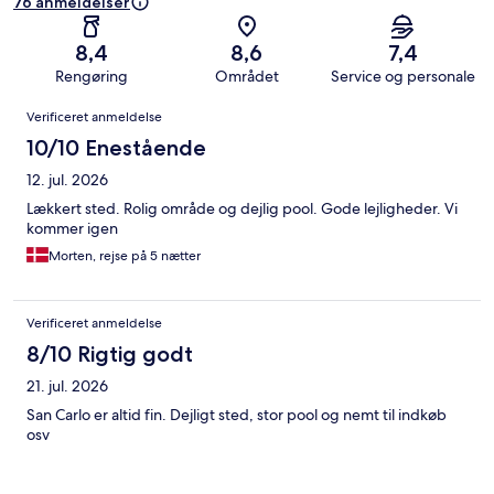
76 anmeldelser
8,4
8,6
7,4
Rengøring
Området
Service og personale
Anmeldelser
Verificeret anmeldelse
10/10 Enestående
12. jul. 2026
Lækkert sted. Rolig område og dejlig pool. Gode lejligheder. Vi
kommer igen
Morten, rejse på 5 nætter
Verificeret anmeldelse
8/10 Rigtig godt
21. jul. 2026
San Carlo er altid fin. Dejligt sted, stor pool og nemt til indkøb
osv