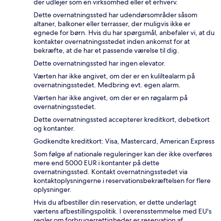
der udlejer som en virksomhed eller et erhverv.
Dette overnatningssted har udendørsområder såsom
altaner, balkoner eller terrasser, der muligvis ikke er
egnede for børn. Hvis du har spørgsmål, anbefaler vi, at du
kontakter overnatningsstedet inden ankomst for at
bekræfte, at de har et passende værelse til dig.
Dette overnatningssted har ingen elevator.
Værten har ikke angivet, om der er en kuliltealarm på
overnatningsstedet. Medbring evt. egen alarm.
Værten har ikke angivet, om der er en røgalarm på
overnatningsstedet.
Dette overnatningssted accepterer kreditkort, debetkort
og kontanter.
Godkendte kreditkort: Visa, Mastercard, American Express
Som følge af nationale reguleringer kan der ikke overføres
mere end 5000 EUR i kontanter på dette
overnatningssted. Kontakt overnatningsstedet via
kontaktoplysningerne i reservationsbekræftelsen for flere
oplysninger.
Hvis du afbestiller din reservation, er dette underlagt
værtens afbestillingspolitik. I overensstemmelse med EU's
regler om forbrugerrettigheder er reservation af