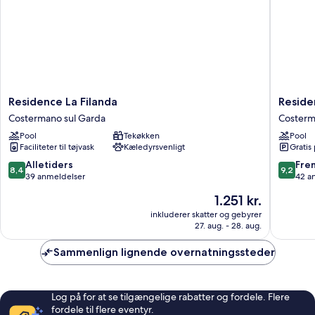
Residence
Residen
Residence La Filanda
Reside
La
San
Costermano sul Garda
Costerm
Filanda
Michele
Pool
Tekøkken
Pool
Costermano
Coster
Faciliteter til tøjvask
Kæledyrsvenligt
Gratis
sul
sul
Garda
Garda
8.4
9.2
Alletiders
Fre
8,4
9,2
ud
ud
39 anmeldelser
42 a
af
af
Prisen
1.251 kr.
10,
10,
er
Alletiders,
Fremrag
inkluderer skatter og gebyrer
1.251 kr.
27. aug. - 28. aug.
39
42
anmeldelser
anmelde
Sammenlign lignende overnatningssteder
Log på for at se tilgængelige rabatter og fordele. Flere
fordele til flere eventyr.