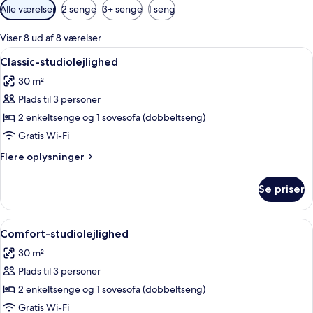
Tilgængelige
Alle værelser
2 senge
3+ senge
1 seng
filtre
for
Viser 8 ud af 8 værelser
værelser
Indlæs
En kompakt opholdsstue med et tekøk
5
Classic-studiolejlighed
alle
30 m²
billeder
Plads til 3 personer
af
Classic-
2 enkeltsenge og 1 sovesofa (dobbeltseng)
studiolejlighed
Gratis Wi-Fi
Flere
Flere oplysninger
oplysninger
om
Se priser
Classic-
studiolejlighed
Indlæs
Et spisebord med stole, en potteplan
7
Comfort-studiolejlighed
alle
30 m²
billeder
Plads til 3 personer
af
Comfort-
2 enkeltsenge og 1 sovesofa (dobbeltseng)
studiolejlighed
Gratis Wi-Fi