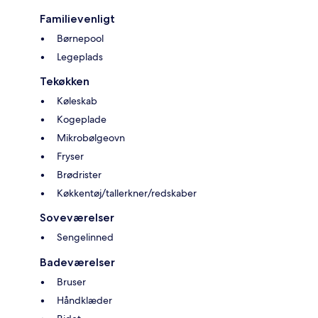
Familievenligt
Børnepool
Legeplads
Tekøkken
Køleskab
Kogeplade
Mikrobølgeovn
Fryser
Brødrister
Køkkentøj/tallerkner/redskaber
Soveværelser
Sengelinned
Badeværelser
Bruser
Håndklæder