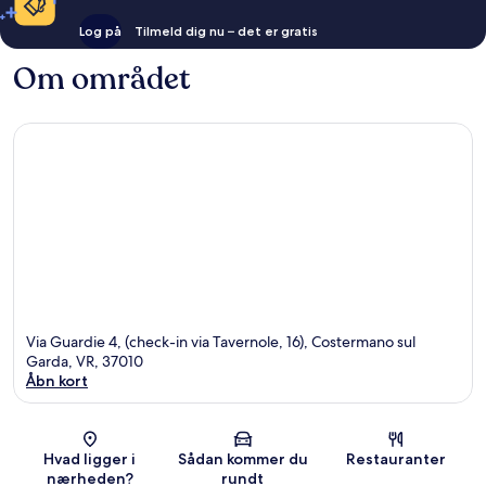
Log på
Tilmeld dig nu – det er gratis
Om området
Via Guardie 4, (check-in via Tavernole, 16), Costermano sul
Garda, VR, 37010
Åbn kort
Kort
Hvad ligger i
Sådan kommer du
Restauranter
nærheden?
rundt