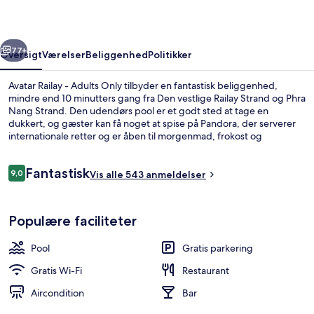
Only
rige
Næste
77+
Oversigt
Værelser
Beliggenhed
Politikker
Avatar Railay - Adults Only tilbyder en fantastisk beliggenhed,
mindre end 10 minutters gang fra Den vestlige Railay Strand og Phra
Nang Strand. Den udendørs pool er et godt sted at tage en
dukkert, og gæster kan få noget at spise på Pandora, der serverer
internationale retter og er åben til morgenmad, frokost og
aftensmad. Der tilbydes en bar/lounge og en snackbar/deli, og
bekvemmeligheder på værelset tæller sovesofa og køleskab.
Anmeldelser
Fantastisk
9,0
Vis alle 543 anmeldelser
9,0 ud af 10.
Udendørs pool
Populære faciliteter
Pool
Gratis parkering
Gratis Wi-Fi
Restaurant
Aircondition
Bar