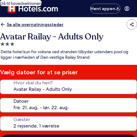
Gå til hovedsektionen
Hent appen
Se alle overnatningssteder
Avatar Railay - Adults Only
3.0-
stjernet
Dette hotel kun for voksne ved stranden tilbyder udendørs pool og
overnatningssted
ligger i nærheden af Den vestlige Railay Strand
Vælg datoer for at se priser
Hvor skal du hen?
Datoer
Gæster