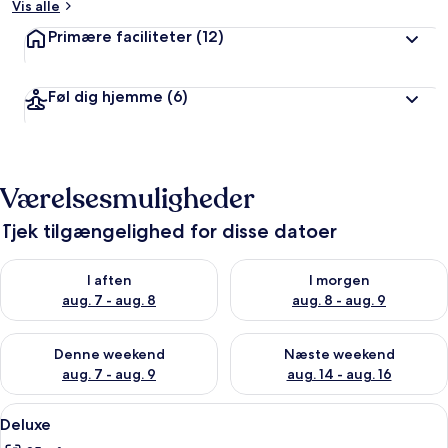
Vis alle
Primære faciliteter
(12)
Føl dig hjemme
(6)
Værelsesmuligheder
Tjek tilgængelighed for disse datoer
Tjek tilgængelighed for i aften aug. 7 - aug. 8
Tjek tilgængelighed for i morg
I aften
I morgen
aug. 7 - aug. 8
aug. 8 - aug. 9
Tjek tilgængelighed for denne weekend aug. 7 - aug. 9
Tjek tilgængelighed for næste
Denne weekend
Næste weekend
aug. 7 - aug. 9
aug. 14 - aug. 16
Indlæs
Deluxe | Minibar, pengeskab på vær
8
Deluxe
alle