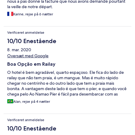
nous a pas donné la facture que nous avons demandé pourtant
la veille de notre départ.
Karine, rejse på 6 nætter
Verificeret anmeldelse
10/10 Enestående
8. mar. 2020
Oversæt med Google
Boa Opção em Railay
O hotel é bem agradável, quarto espaçoso. Ele fica do lado de
railay que não tem praia, é um mangue. Mas é muito rápido
chegar no centrinho e do outro lado que tem a praia mais
bonita. A vantagem deste lado é que tem o píer, e quando você
chega pelo Ao Namao Píer é fácil para desembarcar com as
malas. Ele fica próximo do caminho para Phra Nang, uma outra
Alan, rejse på 4 nætter
praia bonita. O hotel tem um happy hour todo dia com música
ao vivo e bebidas pela metade do preço, curtimos bastante. A
piscina é bonita, mas não recebe muito sol. Se não quiser ficar
Verificeret anmeldelse
nos hotéis de frente para a praia principal este é uma boa
opção. O café da manhã tem bastante variedade, mas a maioria
10/10 Enestående
das comidas são Asiáticas. Se estiver no começo da viagem