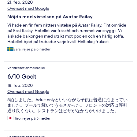
21. feb. 2020
Oversæt med Google
Nöjda med vistelsen på Avatar Railay
Vi hade en fin fem nätters vistelse på Avatar Railay. Fint område
på East Railay. Hotellet var fräscht och rummet var snyggt. Vi
älskade balkongen med utsikt mot poolen och en härlig soffa.
Hotellet bjöd på trubadur varje kväll. Helt okej frukost.
Sara, rejse på 5 nætter
Verificeret anmeldelse
6/10 Godt
18. feb. 2020
Oversæt med Google
5泊しました。Adult onlyといいながら子供は普通に泊まってい
ました。プールで騒いでうるさかった。フロントの対応は評判
通り良くない。レストランはピザがなかなかいけました。
Hiro, rejse på 5 nætter