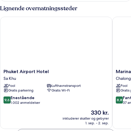
Lignende overnatningssteder
Phuket Airport Hotel
Marina 
Phuket
Marina
Phuket Airport Hotel
Marina
Airport
House
Sa Khu
Chalong
Hotel
MUAYT
Pool
Lufthavnstransport
Pool
Sa
Ta-
Gratis parkering
Gratis Wi-Fi
Gratis
Khu
iad
Phuket
9.6
8.8
Enestående
Fant
9,6
8,8
Chalong
ud
ud
1.002 anmeldelser
37 a
af
af
Prisen
330 kr.
10,
10,
er
Enestående,
Fantasti
inkluderer skatter og gebyrer
330 kr.
1. sep. - 2. sep.
1.002
37
anmeldelser
anmelde