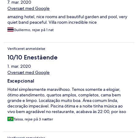
7. mar. 2020
talvez goste, se estiver no final talvez sinta falta de opções
ocidentais. O suco natural de tangerina foi um diferencial! Único
Oversæt med Google
ponto é que o hotel tem vários gatos espalhados..
amazing hotel, nice rooms and beautiful garden and pool, very
quiet band peaceful. Villa room incredible nice
Guillermo, rejse på 1 nat
Verificeret anmeldelse
10/10 Enestående
1. mar. 2020
Oversæt med Google
Excepcional
Hotel simplesmente maravilhoso. Temos somente a elogiar,
ótimo atendimento, quartos amplos, completos, cama bem
grande e limpo. Localização muito boa. Área comum linda,
decoração impecável. Piscina ótima e a noite tinha música ao
vivo bem agradável no restaurante, acabava às 22:00, por isso
não atrapalha a noite de descanso. Café da manhã excelente.
Taíssa, rejse på 3 nætter