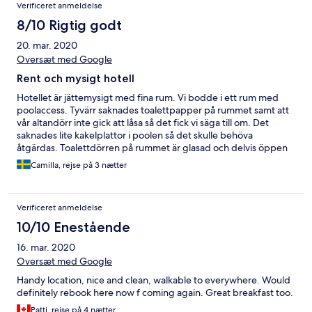
Verificeret anmeldelse
8/10 Rigtig godt
20. mar. 2020
Oversæt med Google
Rent och mysigt hotell
Hotellet är jättemysigt med fina rum. Vi bodde i ett rum med
poolaccess. Tyvärr saknades toalettpapper på rummet samt att
vår altandörr inte gick att låsa så det fick vi säga till om. Det
saknades lite kakelplattor i poolen så det skulle behöva
åtgärdas. Toalettdörren på rummet är glasad och delvis öppen
så det är inget för den pryda. De hade livemusik under Happy
Camilla, rejse på 3 nætter
Hour vilket var väldigt mysigt. Frukosten var inget att hurra för,
den var ganska sparsam.
Verificeret anmeldelse
10/10 Enestående
16. mar. 2020
Oversæt med Google
Handy location, nice and clean, walkable to everywhere. Would
definitely rebook here now f coming again. Great breakfast too.
Patti, rejse på 4 nætter