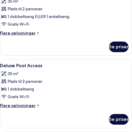
35 m²
billeder
Plads til 2 personer
af
Deluxe
1 dobbeltseng ELLER 1 enkeltseng
Gratis Wi-Fi
Flere
Flere oplysninger
oplysninger
om
Se priser
Deluxe
Indlæs
Deluxe Pool Access | Minibar, pengeska
9
Deluxe Pool Access
alle
35 m²
billeder
Plads til 2 personer
af
Deluxe
1 dobbeltseng
Pool
Gratis Wi-Fi
Access
Flere
Flere oplysninger
oplysninger
om
Se priser
Deluxe
Pool
Access