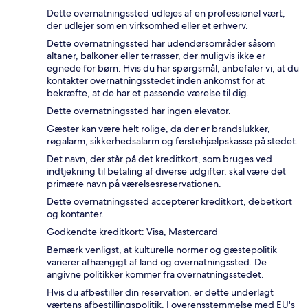
Dette overnatningssted udlejes af en professionel vært,
der udlejer som en virksomhed eller et erhverv.
Dette overnatningssted har udendørsområder såsom
altaner, balkoner eller terrasser, der muligvis ikke er
egnede for børn. Hvis du har spørgsmål, anbefaler vi, at du
kontakter overnatningsstedet inden ankomst for at
bekræfte, at de har et passende værelse til dig.
Dette overnatningssted har ingen elevator.
Gæster kan være helt rolige, da der er brandslukker,
røgalarm, sikkerhedsalarm og førstehjælpskasse på stedet.
Det navn, der står på det kreditkort, som bruges ved
indtjekning til betaling af diverse udgifter, skal være det
primære navn på værelsesreservationen.
Dette overnatningssted accepterer kreditkort, debetkort
og kontanter.
Godkendte kreditkort: Visa, Mastercard
Bemærk venligst, at kulturelle normer og gæstepolitik
varierer afhængigt af land og overnatningssted. De
angivne politikker kommer fra overnatningsstedet.
Hvis du afbestiller din reservation, er dette underlagt
værtens afbestillingspolitik. I overensstemmelse med EU's