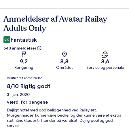
Anmeldelser af Avatar Railay -
Anmeldelser
Adults Only
Fantastisk
9,0
543 anmeldelser
9,2
8,8
8,6
Rengøring
Området
Service og personale
Anmeldelser
Verificeret anmeldelse
8/10 Rigtig godt
31. jan. 2020
værdi for pengene
Dejligt hotel med god beliggenhed ved Railay øst.
Morgenmaden kunne være bedre, og der kunne være et ekstra
sæt håndklæder til hænder på værelset. Dejlig pool og god
service