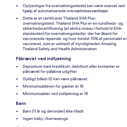
Oplysninger fra overnatningsstedet kan være oversat ved
hjælp af automatiserede oversættelsesværktøjer
Dette er et certificeret Thailand SHA Plus-
overnatningssted. Thailand SHA Plus er en sundheds- og
sikkerhedscertificering (et ekstra niveau i forhold til SHA-
standarden) for overnatningssteder, der har åbent for
vaccinerede rejsende, og hvor mindst 70% af personalet er
vaccineret, som er udstedt af myndigheden Amazing
Thailand Safety and Health Administration.
Påkrævet ved indtjekning
Depositum med kreditkort, debitkort eller kontanter er
påkrævet for påløbne udgifter
Gyldigt billed-ID kan være påkrævet
Minimumsalderen for gæster er 18
Minimumsalder ved indtjekning er 18
Børn
Børn (11 år og derunder) ikke tilladt
Ingen baby-/barnesenge