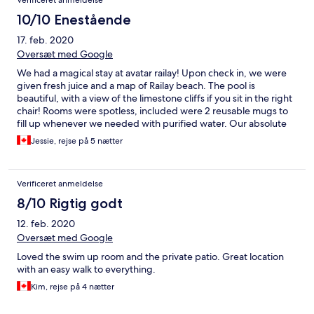
Verificeret anmeldelse
10/10 Enestående
17. feb. 2020
Oversæt med Google
We had a magical stay at avatar railay! Upon check in, we were
given fresh juice and a map of Railay beach. The pool is
beautiful, with a view of the limestone cliffs if you sit in the right
chair! Rooms were spotless, included were 2 reusable mugs to
fill up whenever we needed with purified water. Our absolute
favorite part of avatar was the restaurant and live music. Every
Jessie, rejse på 5 nætter
night there was stellar live music outdoors with beautiful lights
twinkling around the property. We stayed 5 nights and ate at
their restaurant every single night (sometimes had our lunch
Verificeret anmeldelse
there too!). Our booking also included breakfast every morning.
Awesome place to stay, we never wanted to leave.
8/10 Rigtig godt
12. feb. 2020
Oversæt med Google
Loved the swim up room and the private patio. Great location
with an easy walk to everything.
Kim, rejse på 4 nætter