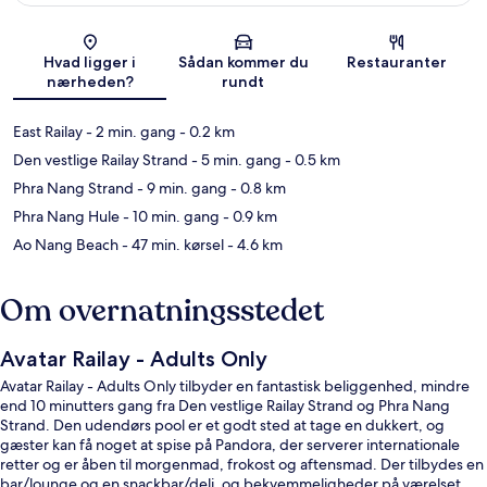
Kort
Hvad ligger i
Sådan kommer du
Restauranter
nærheden?
rundt
East Railay
- 2 min. gang
- 0.2 km
Den vestlige Railay Strand
- 5 min. gang
- 0.5 km
Phra Nang Strand
- 9 min. gang
- 0.8 km
Phra Nang Hule
- 10 min. gang
- 0.9 km
Ao Nang Beach
- 47 min. kørsel
- 4.6 km
Om overnatningsstedet
Avatar Railay - Adults Only
Avatar Railay - Adults Only tilbyder en fantastisk beliggenhed, mindre
end 10 minutters gang fra Den vestlige Railay Strand og Phra Nang
Strand. Den udendørs pool er et godt sted at tage en dukkert, og
gæster kan få noget at spise på Pandora, der serverer internationale
retter og er åben til morgenmad, frokost og aftensmad. Der tilbydes en
bar/lounge og en snackbar/deli, og bekvemmeligheder på værelset