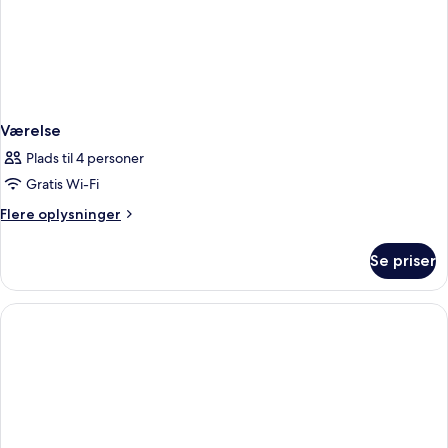
Værelse
Plads til 4 personer
Gratis Wi-Fi
Flere
Flere oplysninger
oplysninger
om
Se priser
Værelse