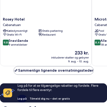
Rosey
Microtel
Rosey Hotel
Microt
Hotel
Inn
Cabanatuan
Cabana
Cabanatuan
by
Kæledyrsvenligt
Gratis parkering
Pool
Wyndh
Gratis Wi-Fi
Restaurant
Gratis
Cabanat
Cabanat
9.8
8.4
Enestående
Alle
9,8
8,4
ud
ud
9 anmeldelser
118 
af
af
Prisen
233 kr.
10,
10,
er
Enestående,
Alletider
inkluderer skatter og gebyrer
233 kr.
9. aug. - 10. aug.
9
118
anmeldelser
anmelde
Sammenlign lignende overnatningssteder
Log på for at se tilgængelige rabatter og fordele. Flere
fordele til flere eventyr.
Log på
Tilmeld dig nu – det er gratis