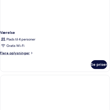
Værelse
Plads til 4 personer
Gratis Wi-Fi
Flere
Flere oplysninger
oplysninger
om
Se priser
Værelse