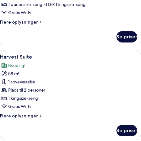
1 queensize-seng ELLER 1 kingsize-seng
Gratis Wi-Fi
Flere
Flere oplysninger
oplysninger
om
Se priser
Executive
Suite
Indlæs
Et hotelværelse med en stor seng, to 
13
Harvest Suite
alle
Byudsigt
billeder
58 m²
af
Harvest
1 soveværelse
Suite
Plads til 2 personer
1 kingsize-seng
Gratis Wi-Fi
Flere
Flere oplysninger
oplysninger
om
Se priser
Harvest
Suite