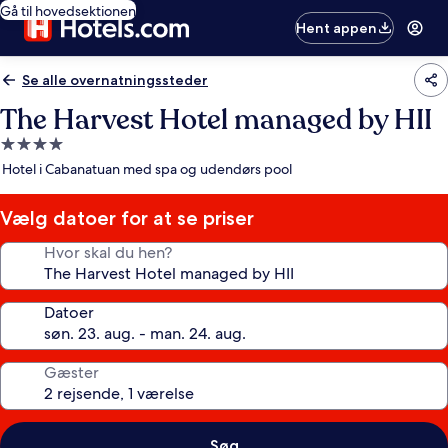
Gå til hovedsektionen
Hent appen
Se alle overnatningssteder
The Harvest Hotel managed by HII
4.0-
stjernet
Hotel i Cabanatuan med spa og udendørs pool
overnatningssted
Vælg datoer for at se priser
Hvor skal du hen?
Datoer
Gæster
Søg