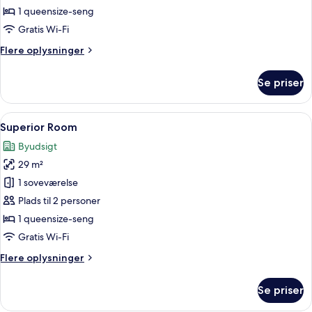
dobbeltværelse
1 queensize-seng
-
Gratis Wi-Fi
1
Flere
Flere oplysninger
soveværelse
oplysninger
om
Se priser
Deluxe-
dobbeltværelse
-
Indlæs
Et hotelværelse med en stor seng, et
5
1
Superior Room
alle
soveværelse
Byudsigt
billeder
29 m²
af
Superior
1 soveværelse
Room
Plads til 2 personer
1 queensize-seng
Gratis Wi-Fi
Flere
Flere oplysninger
oplysninger
om
Se priser
Superior
Room