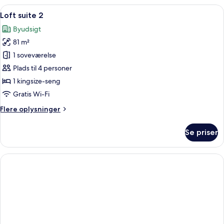
Indlæs
Et hotelværelse med en stor seng, et t
15
Loft suite 2
alle
Byudsigt
billeder
81 m²
af
Loft
1 soveværelse
suite
Plads til 4 personer
2
1 kingsize-seng
Gratis Wi-Fi
Flere
Flere oplysninger
oplysninger
om
Se priser
Loft
suite
2