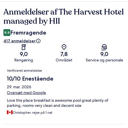
Anmeldelser af The Harvest Hotel
Anmeldelser
managed by HII
Fremragende
8,8
417 anmeldelser
9,0
7,8
9,0
Rengøring
Området
Service og personale
Anmeldelser
Verificeret anmeldelse
10/10 Enestående
29. mar. 2026
Oversæt med Google
Love this place breakfast is awesome pool great plenty of
parking, rooms very clean and decent size
Christopher, rejse på 1 nat