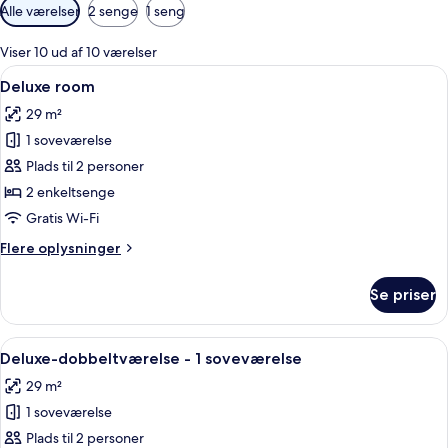
Tilgængelige
Alle værelser
2 senge
1 seng
filtre
for
Viser 10 ud af 10 værelser
værelser
Indlæs
Deluxe room | Minibar, pengeskab på 
4
Deluxe room
alle
29 m²
billeder
1 soveværelse
af
Deluxe
Plads til 2 personer
room
2 enkeltsenge
Gratis Wi-Fi
Flere
Flere oplysninger
oplysninger
om
Se priser
Deluxe
room
Indlæs
Et hotelværelse med en stor seng, et
6
Deluxe-dobbeltværelse - 1 soveværelse
alle
29 m²
billeder
1 soveværelse
af
Deluxe-
Plads til 2 personer