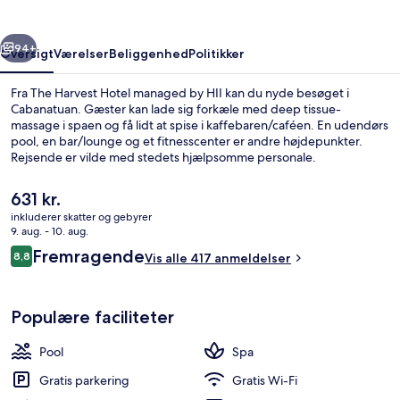
by
HII
rige
Næste
94+
Oversigt
Værelser
Beliggenhed
Politikker
Fra The Harvest Hotel managed by HII kan du nyde besøget i
Cabanatuan. Gæster kan lade sig forkæle med deep tissue-
massage i spaen og få lidt at spise i kaffebaren/caféen. En udendørs
pool, en bar/lounge og et fitnesscenter er andre højdepunkter.
Rejsende er vilde med stedets hjælpsomme personale.
Den
631 kr.
nuværende
inkluderer skatter og gebyrer
pris
9. aug. - 10. aug.
Executive-værelse - ikke-ryger | Udsig
er
Anmeldelser
Fremragende
8,8
Vis alle 417 anmeldelser
631 kr.
8,8 ud af 10.
Populære faciliteter
Pool
Spa
Gratis parkering
Gratis Wi-Fi