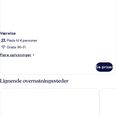
Værelse
Plads til 4 personer
Gratis Wi-Fi
Flere
Flere oplysninger
oplysninger
om
Se priser
Værelse
Lignende overnatningssteder
Rosey Hotel
Microte