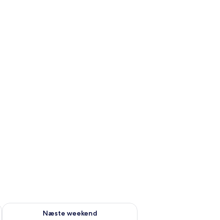
d aug. 7 - aug. 9
Tjek tilgængelighed for næste weekend aug. 14 - aug. 16
Næste weekend