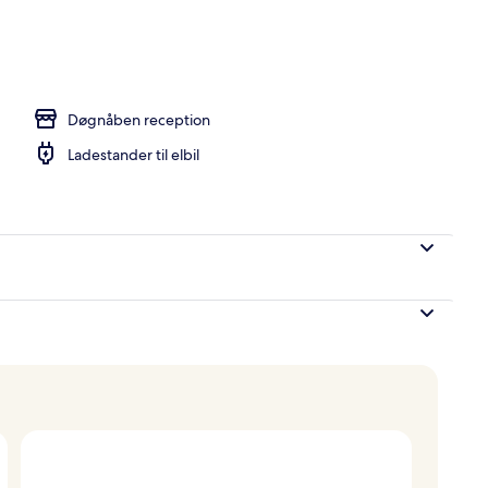
natningsstedet)
Døgnåben reception
Ladestander til elbil