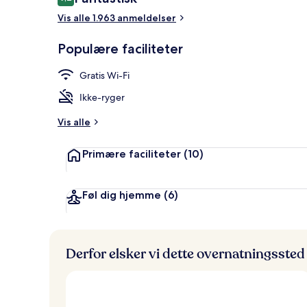
9,2 ud af 10.
Vis alle 1.963 anmeldelser
Bar (på over
Populære faciliteter
Gratis Wi-Fi
Ikke-ryger
Vis alle
Primære faciliteter
(10)
Føl dig hjemme
(6)
Derfor elsker vi dette overnatningssted