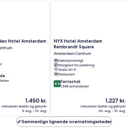
n Hotel Amsterdam
NYX Hotel Amsterdam Rembrandt Sq
NYX
den Hotel Amsterdam
NYX Hotel Amsterdam
Hotel
Rembrandt Square
entrum
Amsterdam
Amsterdam Centrum
Rembrandt
Square
Kæledyrsvenligt
er
Mulighed for parkering
Amsterdam
Gratis Wi-Fi
Centrum
Restaurant
nde
delser
8.8
Fantastisk
8,8
ud
1.548 anmeldelser
af
10,
Prisen
Prisen
1.450 kr.
1.227 kr.
Fantastisk,
er
er
inkluderer skatter og gebyrer
inkluderer skatter og gebyrer
1.548
1.450 kr.
1.227 kr.
9. aug. - 10. aug.
30. aug. - 31. aug.
anmeldelser
Sammenlign lignende overnatningssteder