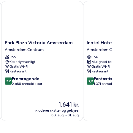
uare
Park Plaza Victoria Amsterdam
Inntel Hotels Amsterd
Park
Inntel
Park Plaza Victoria Amsterdam
Inntel Hotels Amste
Plaza
Hotels
Amsterdam Centrum
Amsterdam Centrum
Victoria
Amsterdam
Pool
Spa
Amsterdam
Centre
Kæledyrsvenligt
Mulighed for parkering
Amsterdam
Amsterdam
Gratis Wi-Fi
Gratis Wi-Fi
Centrum
Centrum
Restaurant
Restaurant
9.2
8.8
Fremragende
Fantastisk
9,2
8,8
ud
ud
2.688 anmeldelser
1.371 anmeldelser
af
af
10,
10,
Fremragende,
Fantastisk,
Prisen
1.641 kr.
2.688
1.371
er
anmeldelser
anmeldelser
inkluderer skatter og gebyrer
inkluderer 
1.641 kr.
30. aug. - 31. aug.