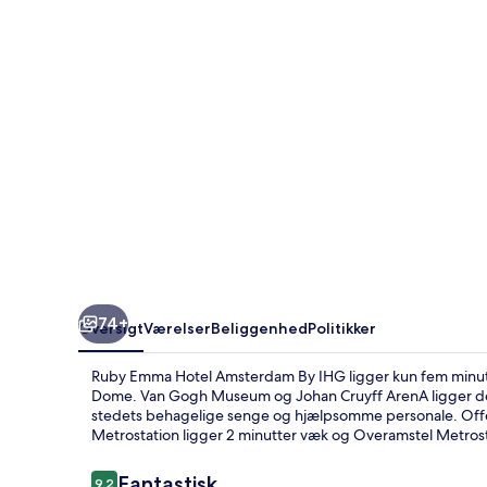
By
IHG
74+
Oversigt
Værelser
Beliggenhed
Politikker
Ruby Emma Hotel Amsterdam By IHG ligger kun fem minutte
Dome. Van Gogh Museum og Johan Cruyff ArenA ligger des
stedets behagelige senge og hjælpsomme personale. Offen
Metrostation ligger 2 minutter væk og Overamstel Metrosta
Anmeldelser
Fantastisk
9,2