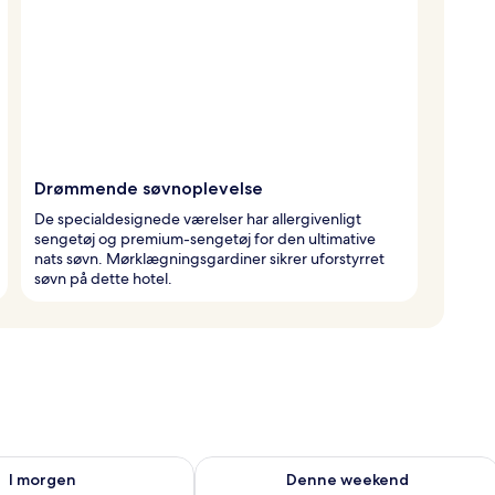
Drømmende søvnoplevelse
De specialdesignede værelser har allergivenligt
sengetøj og premium-sengetøj for den ultimative
nats søvn. Mørklægningsgardiner sikrer uforstyrret
søvn på dette hotel.
lighed for i morgen aug. 8 - aug. 9
Tjek tilgængelighed for denne weeken
I morgen
Denne weekend