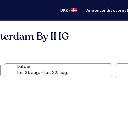
•
DKK
Annoncér dit overna
terdam By IHG
Datoer