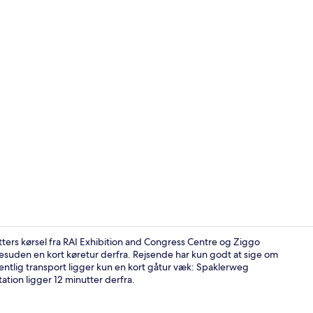
Premium-sen
rs kørsel fra RAI Exhibition and Congress Centre og Ziggo
uden en kort køretur derfra. Rejsende har kun godt at sige om
tlig transport ligger kun en kort gåtur væk: Spaklerweg
Værelse - 1 
tion ligger 12 minutter derfra.