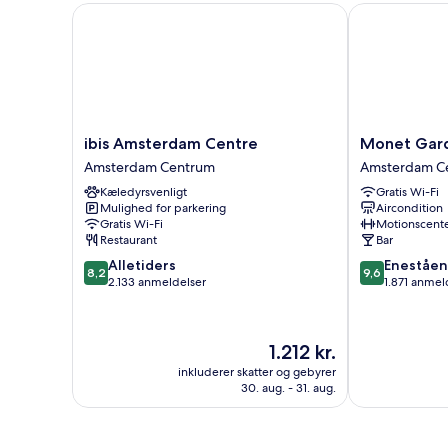
ibis Amsterdam Centre
Monet Garde
ibis
Monet
ibis Amsterdam Centre
Monet Gar
Amsterdam
Garden
Amsterdam Centrum
Amsterdam C
Centre
Hotel
Kæledyrsvenligt
Gratis Wi-Fi
Amsterdam
Amsterdam
Mulighed for parkering
Aircondition
Centrum
Amsterdam
Gratis Wi-Fi
Motionscent
Centrum
Restaurant
Bar
8.2
9.6
Alletiders
Eneståe
8,2
9,6
ud
ud
2.133 anmeldelser
1.871 anmel
af
af
10,
10,
Alletiders,
Enestående,
Prisen
1.212 kr.
2.133
1.871
er
anmeldelser
anmeldelser
inkluderer skatter og gebyrer
1.212 kr.
30. aug. - 31. aug.