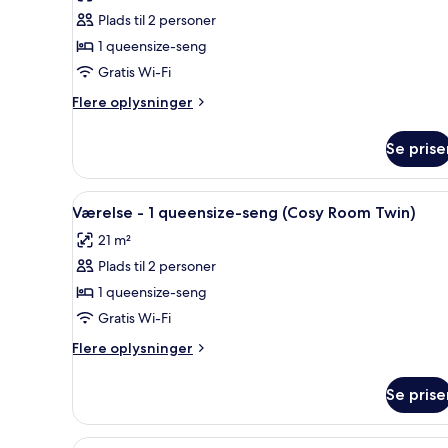
Værelse
Plads til 2 personer
(Rubys
1 queensize-seng
Choice)
Gratis Wi-Fi
Flere
Flere oplysninger
oplysninger
om
Se prise
Værelse
(Rubys
Choice)
Indlæs
Et hotelværelse med to senge,
4
Værelse - 1 queensize-seng (Cosy Room Twin)
alle
21 m²
billeder
Plads til 2 personer
af
Værelse
1 queensize-seng
-
Gratis Wi-Fi
1
Flere
Flere oplysninger
queensize-
oplysninger
seng
om
Se prise
Værelse
(Cosy
-
Room
1