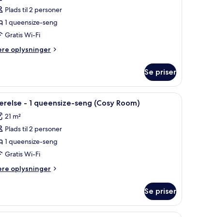
ærelse
oom)
Plads til 2 personer
Rubys
1 queensize-seng
hoice
Gratis Wi-Fi
pgraded)
ere
ere oplysninger
lysninger
m
Se priser
relse
ubys
oice
ampe og et lille skrivebord med stol.
ndlæs
Et hotelværelse med seng, natbord, spejl og 
4
graded)
ærelse - 1 queensize-seng (Cosy Room)
le
21 m²
illeder
Plads til 2 personer
f
ærelse
1 queensize-seng
Gratis Wi-Fi
ere
ere oplysninger
ueensize-
lysninger
eng
m
Se priser
relse
Cosy
oom)