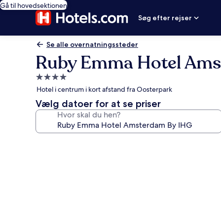
Gå til hovedsektionen
Søg efter rejser
Se alle overnatningssteder
Ruby Emma Hotel Ams
4.0-
stjernet
Hotel i centrum i kort afstand fra Oosterpark
overnatningssted
Vælg datoer for at se priser
Hvor skal du hen?
Billedgalleri
for
Ruby
Emma
Hotel
Amsterdam