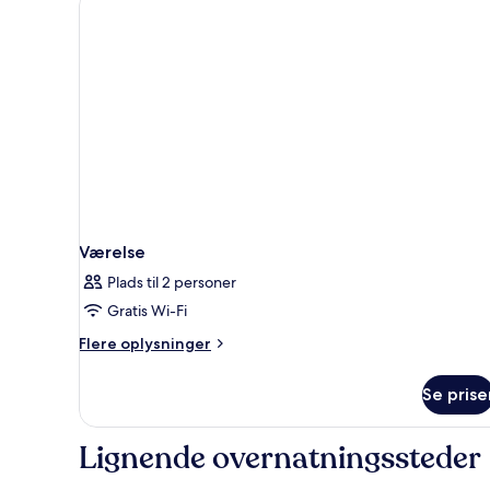
Twin)
queensize-
seng
(Cosy
Room
Twin)
Værelse
Plads til 2 personer
Gratis Wi-Fi
Flere
Flere oplysninger
oplysninger
om
Se prise
Værelse
Lignende overnatningssteder