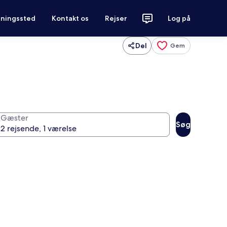
tningssted
Kontakt os
Rejser
Log på
Del
Gem
Gæster
Søg