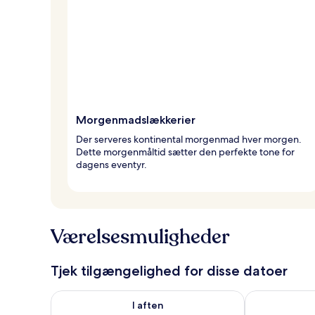
Morgenmadslækkerier
Der serveres kontinental morgenmad hver morgen.
Dette morgenmåltid sætter den perfekte tone for
dagens eventyr.
Værelsesmuligheder
Tjek tilgængelighed for disse datoer
Tjek tilgængelighed for i aften aug. 7 - aug. 8
Tjek tilgænge
I aften