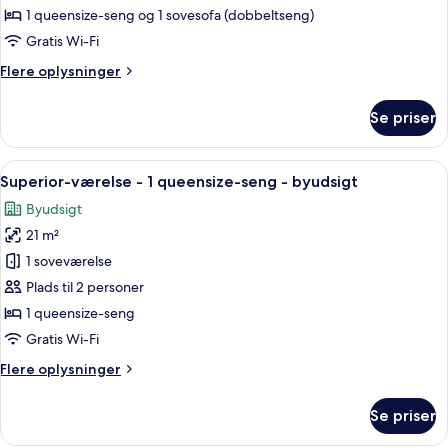
værelse
1 queensize-seng og 1 sovesofa (dobbeltseng)
-
Gratis Wi-Fi
1
Flere
Flere oplysninger
queensize-
oplysninger
seng
om
Se priser
Superior-
med
værelse
sovesofa
-
Indlæs
Et hotelværelse med en seng, to pude
10
1
Superior-værelse - 1 queensize-seng - byudsigt
alle
queensize-
Byudsigt
seng
billeder
med
21 m²
af
sovesofa
Superior-
1 soveværelse
værelse
Plads til 2 personer
-
1 queensize-seng
1
Gratis Wi-Fi
queensize-
Flere
Flere oplysninger
seng
oplysninger
-
om
Se priser
byudsigt
Superior-
værelse