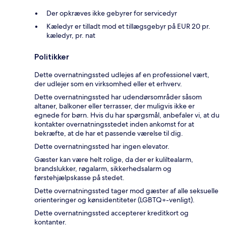
Der opkræves ikke gebyrer for servicedyr
Kæledyr er tilladt mod et tillægsgebyr på EUR 20 pr.
kæledyr, pr. nat
Politikker
Dette overnatningssted udlejes af en professionel vært,
der udlejer som en virksomhed eller et erhverv.
Dette overnatningssted har udendørsområder såsom
altaner, balkoner eller terrasser, der muligvis ikke er
egnede for børn. Hvis du har spørgsmål, anbefaler vi, at du
kontakter overnatningsstedet inden ankomst for at
bekræfte, at de har et passende værelse til dig.
Dette overnatningssted har ingen elevator.
Gæster kan være helt rolige, da der er kuliltealarm,
brandslukker, røgalarm, sikkerhedsalarm og
førstehjælpskasse på stedet.
Dette overnatningssted tager mod gæster af alle seksuelle
orienteringer og kønsidentiteter (LGBTQ+-venligt).
Dette overnatningssted accepterer kreditkort og
kontanter.