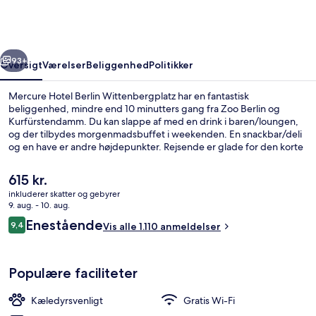
Wittenbergplatz
rige
Næste
93+
Oversigt
Værelser
Beliggenhed
Politikker
Mercure Hotel Berlin Wittenbergplatz har en fantastisk
beliggenhed, mindre end 10 minutters gang fra Zoo Berlin og
Kurfürstendamm. Du kan slappe af med en drink i baren/loungen,
og der tilbydes morgenmadsbuffet i weekenden. En snackbar/deli
og en have er andre højdepunkter. Rejsende er glade for den korte
gåtur til offentlig transport: Wittenbergplatz U-Bahn ligger få skridt
derfra og Augsburger Strasse U-Bahn ligger 7 minutter væk.
Den
615 kr.
nuværende
inkluderer skatter og gebyrer
pris
9. aug. - 10. aug.
Bar (på overnatningsstedet)
er
Anmeldelser
Enestående
9,4
Vis alle 1.110 anmeldelser
615 kr.
9,4 ud af 10.
Populære faciliteter
Kæledyrsvenligt
Gratis Wi-Fi