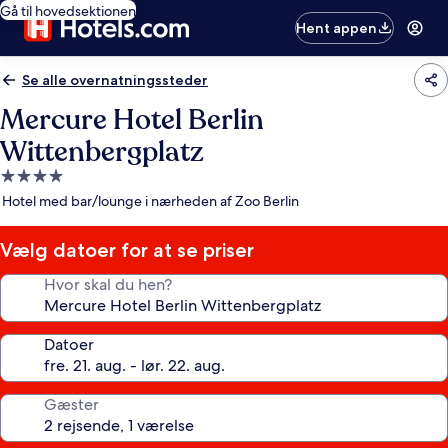
Gå til hovedsektionen
Hent appen
Se alle overnatningssteder
Mercure Hotel Berlin
Wittenbergplatz
4.0-
stjernet
Hotel med bar/lounge i nærheden af Zoo Berlin
overnatningssted
Vælg datoer for at se priser
Hvor skal du hen?
Datoer
Gæster