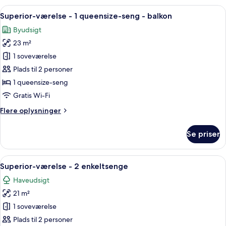
-
Indlæs
Et hotelværelse med en seng, en stol, 
10
1
Superior-værelse - 1 queensize-seng - balkon
alle
queensize-
Byudsigt
seng
billeder
-
23 m²
af
byudsigt
Superior-
1 soveværelse
værelse
Plads til 2 personer
-
1 queensize-seng
1
Gratis Wi-Fi
queensize-
Flere
Flere oplysninger
seng
oplysninger
-
om
Se priser
balkon
Superior-
værelse
-
Indlæs
Et hotelværelse med en seng, et skri
10
1
Superior-værelse - 2 enkeltsenge
alle
queensize-
Haveudsigt
seng
billeder
-
21 m²
af
balkon
Superior-
1 soveværelse
værelse
Plads til 2 personer