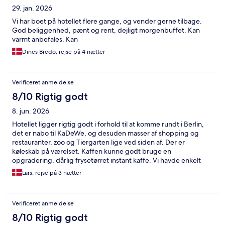
29. jan. 2026
Vi har boet på hotellet flere gange, og vender gerne tilbage.
God beliggenhed, pænt og rent, dejligt morgenbuffet. Kan
varmt anbefales. Kan
Dines Bredo, rejse på 4 nætter
Verificeret anmeldelse
8/10 Rigtig godt
8. jun. 2026
Hotellet ligger rigtig godt i forhold til at komme rundt i Berlin,
det er nabo til KaDeWe, og desuden masser af shopping og
restauranter, zoo og Tiergarten lige ved siden af. Der er
køleskab på værelset. Kaffen kunne godt bruge en
opgradering, dårlig frysetørret instant kaffe. Vi havde enkelt
senge, de kunne godt have været bredere.
Lars, rejse på 3 nætter
Verificeret anmeldelse
8/10 Rigtig godt