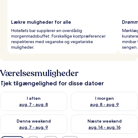
Lækre muligheder for alle
Drømm
Hotellets bar supplerer en overdådig
Mørklæg
morgenmadsbuffet. Forskellige kostpræferencer
kuratere
respekteres med veganske og vegetariske
minibar 
muligheder.
sengen.
Værelsesmuligheder
Tjek tilgængelighed for disse datoer
Tjek tilgængelighed for i aften aug. 7 - aug. 8
Tjek tilgængelighed for i morg
I aften
I morgen
aug. 7 - aug. 8
aug. 8 - aug. 9
Tjek tilgængelighed for denne weekend aug. 7 - aug. 9
Tjek tilgængelighed for næste
Denne weekend
Næste weekend
aug. 7 - aug. 9
aug. 14 - aug. 16