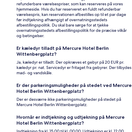
refunderbare værelsespriser, som kan reserveres på vores
hjemmeside. Hvis du har reserveret en fuldt refunderbar
værelsespris, kan reservationen afbestilles op til et par dage
før indtjekning afhængigt af overnatningsstedets
afbestillingspolitik. Du skal bare sørge for at tjekke
overnatningsstedets afbestillingspolitik for de præcise vilkår
og betingelser.
Er kæledyr tilladt på Mercure Hotel Berlin
Wittenbergplatz?
Ja, kæledyr er tilladt. Der opkræves et gebyr på 20 EUR pr.
kæledyr pr. nat. Servicedyr er fritaget fra gebyrer. Der tilbydes
mad- og vandskåle.
Er der parkeringsmuligheder på stedet ved Mercure
Hotel Berlin Wittenbergplatz?
Der er desværre ikke parkeringsmuligheder på stedet på
Mercure Hotel Berlin Wittenbergplatz.
Hvornår er indtjekning og udtjekning på Mercure
Hotel Berlin Wittenbergplatz?
Indtjekning fra kl. 15.00 til kl. 00.00. Udtjekning er kl. 12.00.