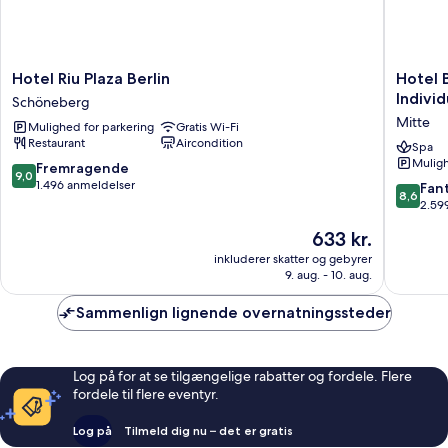
Hotel
Hotel
Hotel Riu Plaza Berlin
Hotel 
Riu
Berlin,
Individ
Schöneberg
Plaza
Berlin,
Mitte
Mulighed for parkering
Gratis Wi-Fi
Berlin
a
Restaurant
Aircondition
Schöneberg
membe
Spa
Muligh
of
9.0
Fremragende
9,0
Radisso
ud
1.496 anmeldelser
8.6
Fant
8,6
Individu
af
ud
2.59
Mitte
10,
af
Prisen
633 kr.
Fremragende,
10,
er
1.496
Fantasti
inkluderer skatter og gebyrer
633 kr.
anmeldelser
9. aug. - 10. aug.
2.599
anmelde
Sammenlign lignende overnatningssteder
Log på for at se tilgængelige rabatter og fordele. Flere
fordele til flere eventyr.
Log på
Tilmeld dig nu – det er gratis