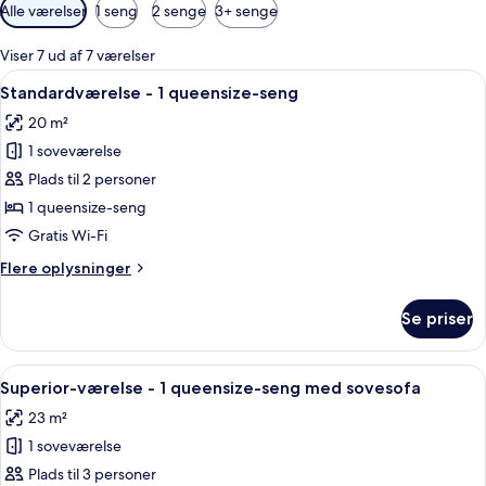
Tilgængelige
Alle værelser
1 seng
2 senge
3+ senge
filtre
for
Viser 7 ud af 7 værelser
værelser
Indlæs
Et hotelværelse med en seng, to pude
10
Standardværelse - 1 queensize-seng
alle
20 m²
billeder
1 soveværelse
af
Standardværelse
Plads til 2 personer
-
1 queensize-seng
1
Gratis Wi-Fi
queensize-
Flere
Flere oplysninger
seng
oplysninger
om
Se priser
Standardværelse
-
1
Indlæs
Et moderne hotelværelse med seng, skr
9
queensize-
Superior-værelse - 1 queensize-seng med sovesofa
alle
seng
23 m²
billeder
1 soveværelse
af
Superior-
Plads til 3 personer