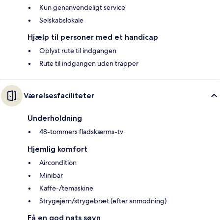
Kun genanvendeligt service
Selskabslokale
Hjælp til personer med et handicap
Oplyst rute til indgangen
Rute til indgangen uden trapper
Værelsesfaciliteter
Underholdning
48-tommers fladskærms-tv
Hjemlig komfort
Aircondition
Minibar
Kaffe-/temaskine
Strygejern/strygebræt (efter anmodning)
Få en god nats søvn