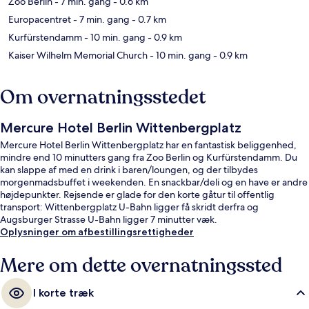
Zoo Berlin
- 7 min. gang
- 0.6 km
Europacentret
- 7 min. gang
- 0.7 km
Kurfürstendamm
- 10 min. gang
- 0.9 km
Kaiser Wilhelm Memorial Church
- 10 min. gang
- 0.9 km
Om overnatningsstedet
Mercure Hotel Berlin Wittenbergplatz
Mercure Hotel Berlin Wittenbergplatz har en fantastisk beliggenhed,
mindre end 10 minutters gang fra Zoo Berlin og Kurfürstendamm. Du
kan slappe af med en drink i baren/loungen, og der tilbydes
morgenmadsbuffet i weekenden. En snackbar/deli og en have er andre
højdepunkter. Rejsende er glade for den korte gåtur til offentlig
transport: Wittenbergplatz U-Bahn ligger få skridt derfra og
Augsburger Strasse U-Bahn ligger 7 minutter væk.
Oplysninger om afbestillingsrettigheder
Mere om dette overnatningssted
I korte træk