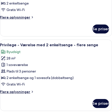
-
2 enkeltsenge
2
Gratis Wi-Fi
enkeltsenge
Flere
Flere oplysninger
oplysninger
om
Se priser
Superior-
værelse
-
Indlæs
Et hotelværelse med to senge, et skriv
9
2
Privilege - Værelse med 2 enkeltsenge - flere senge
alle
enkeltsenge
Byudsigt
billeder
28 m²
af
Privilege
1 soveværelse
-
Plads til 3 personer
Værelse
2 enkeltsenge og 1 sovesofa (dobbeltseng)
med
Gratis Wi-Fi
2
Flere
Flere oplysninger
enkeltsenge
oplysninger
-
om
Se priser
flere
Privilege
-
senge