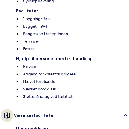
Cykelopbevaring
Faciliteter
1 bygning/tårn
Bygget i 1994
Pengeskab i receptionen
Terrasse
Festsal
Hjælp til personer med et handicap
Elevator
Adgang for kørestolsbrugere
Hævet toiletsæde
Sænket bord/vask
Støttehåndtag ved toilettet
Værelsesfaciliteter
Underholdning