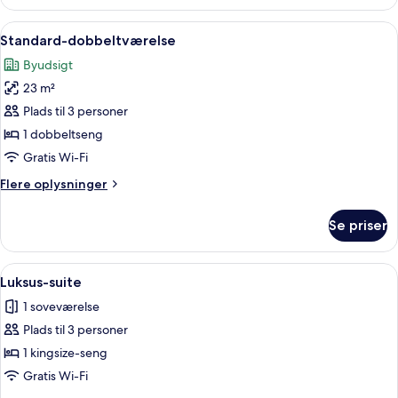
Twin
Room
Indlæs
Et moderne hotelværelse med en stor s
9
Standard-dobbeltværelse
alle
Byudsigt
billeder
23 m²
af
Standard-
Plads til 3 personer
dobbeltværelse
1 dobbeltseng
Gratis Wi-Fi
Flere
Flere oplysninger
oplysninger
om
Se priser
Standard-
dobbeltværelse
Indlæs
Et soveværelse med en stor seng, et s
13
Luksus-suite
alle
1 soveværelse
billeder
Plads til 3 personer
af
Luksus-
1 kingsize-seng
suite
Gratis Wi-Fi