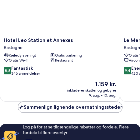
Hotel
Le
Hotel Leo Station et Annexes
Le Me
Leo
Mercen
Bastogne
Bastog
Station
Motel
Kæledyrsvenligt
Gratis parkering
Gratis
et
Bastogn
Gratis Wi-Fi
Restaurant
Aircon
Annexes
Bastogne
8.8
9.4
Fantastisk
Ene
8,8
9,4
ud
ud
346 anmeldelser
420 
af
af
Prisen
1.159 kr.
10,
10,
er
Fantastisk,
Eneståe
inkluderer skatter og gebyrer
1.159 kr.
9. aug. - 10. aug.
346
420
anmeldelser
anmelde
Sammenlign lignende overnatningssteder
Log på for at se tilgængelige rabatter og fordele. Flere
fordele til flere eventyr.