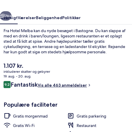
rige
Næste
76+
Oversigt
Værelser
Beliggenhed
Politikker
Fra Hotel Melba kan du nyde besøget i Bastogne. Du kan slappe af
med en drink i baren/loungen, ligesom restauranten er et oplagt
sted at få lidt at spise. Andre højdepunkter tæller gratis
cykeludlejning, en terrasse og en ladestander til elcykler. Rejsende
har kun godt at sige om stedets hjælpsomme personale.
Den
1.107 kr.
nuværende
inkluderer skatter og gebyrer
pris
19. aug. - 20. aug.
Gratis morgenmadsbuffet hver dag
er
Anmeldelser
Fantastisk
9,2
Vis alle 463 anmeldelser
1.107 kr.
9,2 ud af 10.
Populære faciliteter
Gratis morgenmad
Gratis parkering
Gratis Wi-Fi
Restaurant