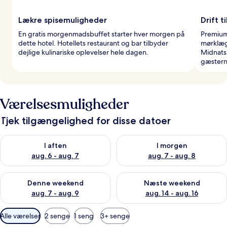
Lækre spisemuligheder
Drift 
En gratis morgenmadsbuffet starter hver morgen på
Premium
dette hotel. Hotellets restaurant og bar tilbyder
mørklæg
dejlige kulinariske oplevelser hele dagen.
Midnatsl
gæstern
Værelsesmuligheder
Tjek tilgængelighed for disse datoer
Tjek tilgængelighed for i aften aug. 6 - aug. 7
Tjek tilgængelighed for i morg
I aften
I morgen
aug. 6 - aug. 7
aug. 7 - aug. 8
Tjek tilgængelighed for denne weekend aug. 7 - aug. 9
Tjek tilgængelighed for næste
Denne weekend
Næste weekend
aug. 7 - aug. 9
aug. 14 - aug. 16
Tilgængelige
Alle værelser
2 senge
1 seng
3+ senge
filtre