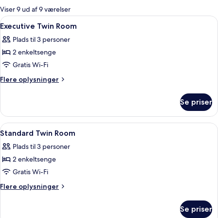
for
Viser 9 ud af 9 værelser
værelser
Indlæs
Et hotelværelse med en seng, et natbor
3
Executive Twin Room
alle
Plads til 3 personer
billeder
2 enkeltsenge
af
Executive
Gratis Wi-Fi
Twin
Flere
Flere oplysninger
Room
oplysninger
om
Se priser
Executive
Twin
Room
Indlæs
Et hotelværelse med seng, skrivebord, s
1
Standard Twin Room
alle
Plads til 3 personer
billeder
2 enkeltsenge
af
Standard
Gratis Wi-Fi
Twin
Flere
Flere oplysninger
Room
oplysninger
om
Se priser
Standard