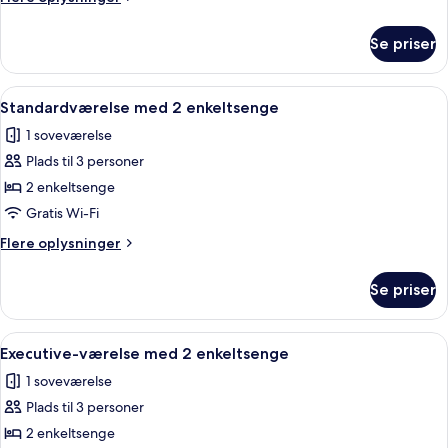
oplysninger
om
Se priser
Junior-
suite
Indlæs
Et hotelværelse med to senge, et skrive
6
Standardværelse med 2 enkeltsenge
alle
1 soveværelse
billeder
Plads til 3 personer
af
Standardværelse
2 enkeltsenge
med
Gratis Wi-Fi
2
Flere
Flere oplysninger
enkeltsenge
oplysninger
om
Se priser
Standardværelse
med
2
Indlæs
Et hotelværelse med en dobbeltseng, e
10
enkeltsenge
Executive-værelse med 2 enkeltsenge
alle
1 soveværelse
billeder
Plads til 3 personer
af
Executive-
2 enkeltsenge