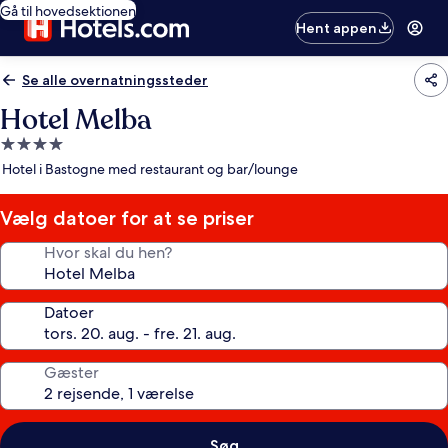
Gå til hovedsektionen
Hent appen
Se alle overnatningssteder
Hotel Melba
4.0-
stjernet
Hotel i Bastogne med restaurant og bar/lounge
overnatningssted
Vælg datoer for at se priser
Hvor skal du hen?
Datoer
Gæster
Søg