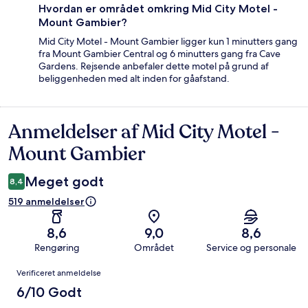
Hvordan er området omkring Mid City Motel -
Mount Gambier?
Mid City Motel - Mount Gambier ligger kun 1 minutters gang
fra Mount Gambier Central og 6 minutters gang fra Cave
Gardens. Rejsende anbefaler dette motel på grund af
beliggenheden med alt inden for gåafstand.
Anmeldelser af Mid City Motel -
Anmeldelser
Mount Gambier
Meget godt
8,4
519 anmeldelser
8,6
9,0
8,6
Rengøring
Området
Service og personale
Anmeldelser
Verificeret anmeldelse
6/10 Godt