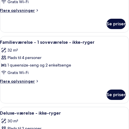
-
Gratis Wi-Fi
ikke-
Flere
Flere oplysninger
ryger
oplysninger
om
Se priser
Standardværelse
-
ikke-
Indlæs
Et hotelværelse med en stor seng, et 
9
ryger
Familieværelse - 1 soveværelse - ikke-ryger
alle
32 m²
billeder
Plads til 4 personer
af
Familieværelse
1 queensize-seng og 2 enkeltsenge
-
Gratis Wi-Fi
1
Flere
Flere oplysninger
soveværelse
oplysninger
-
om
Se priser
Familieværelse
ikke-
-
ryger
1
Indlæs
En pænt redt seng med et dynebetræk 
8
soveværelse
Deluxe-værelse - ikke-ryger
alle
-
30 m²
ikke-
billeder
ryger
Plads til 2 personer