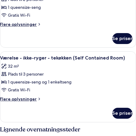
af
Deluxe-
1 queensize-seng
værelse
Gratis Wi-Fi
-
Flere
Flere oplysninger
ikke-
oplysninger
ryger
om
Se priser
Deluxe-
værelse
-
Indlæs
Et pænt opredt soveværelse med et t
8
ikke-
Værelse - ikke-ryger - tekøkken (Self Contained Room)
alle
ryger
32 m²
billeder
Plads til 3 personer
af
Værelse
1 queensize-seng og 1 enkeltseng
-
Gratis Wi-Fi
ikke-
Flere
Flere oplysninger
ryger
oplysninger
-
om
Se priser
Værelse
tekøkken
-
(Self
ikke-
Lignende overnatningssteder
Contained
ryger