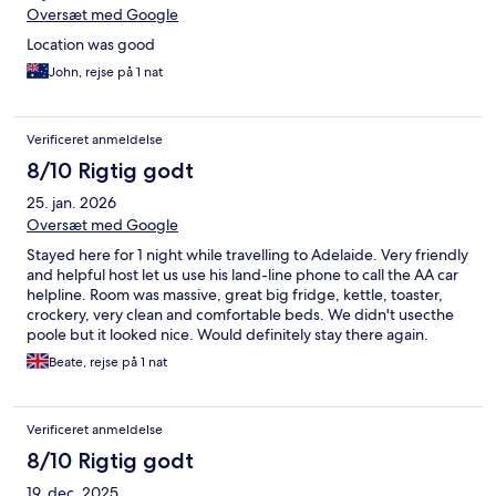
Oversæt med Google
Location was good
John, rejse på 1 nat
Verificeret anmeldelse
8/10 Rigtig godt
25. jan. 2026
Oversæt med Google
Stayed here for 1 night while travelling to Adelaide. Very friendly
and helpful host let us use his land-line phone to call the AA car
helpline. Room was massive, great big fridge, kettle, toaster,
crockery, very clean and comfortable beds. We didn't usecthe
poole but it looked nice. Would definitely stay there again.
Beate, rejse på 1 nat
Verificeret anmeldelse
8/10 Rigtig godt
19. dec. 2025