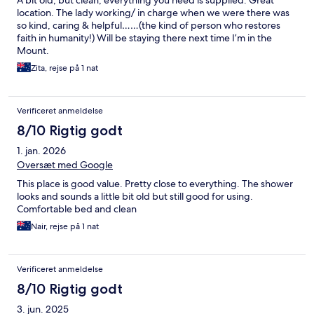
A bit old, but clean, everything you need is supplied. Great
location. The lady working/ in charge when we were there was
so kind, caring & helpful……(the kind of person who restores
faith in humanity!) Will be staying there next time I’m in the
Mount.
Zita, rejse på 1 nat
Verificeret anmeldelse
8/10 Rigtig godt
1. jan. 2026
Oversæt med Google
This place is good value. Pretty close to everything. The shower
looks and sounds a little bit old but still good for using.
Comfortable bed and clean
Nair, rejse på 1 nat
Verificeret anmeldelse
8/10 Rigtig godt
3. jun. 2025