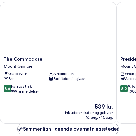
-
Room)
The Commodore
Presiden
tekøkken
(Self
Contained
Room)
The
Presiden
The Commodore
Presid
Commodore
Motel
Mount Gambier
Mount 
Mount
Mount
Gratis Wi-Fi
Aircondition
Gratis
Gambier
Gambie
Bar
Faciliteter til tøjvask
Aircon
8.6
8.2
Fantastisk
Alle
8,6
8,2
ud
ud
999 anmeldelser
1.00
af
af
10,
10,
Prisen
539 kr.
Fantastisk,
Alletider
er
inkluderer skatter og gebyrer
999
1.000
539 kr.
16. aug. - 17. aug.
anmeldelser
anmelde
Sammenlign lignende overnatningssteder