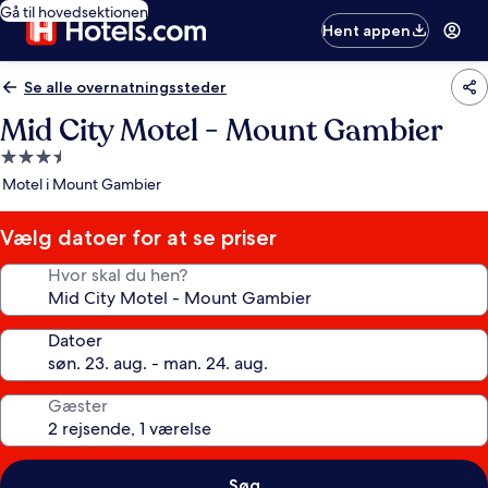
Gå til hovedsektionen
Hent appen
Se alle overnatningssteder
Mid City Motel - Mount Gambier
3.5-
stjernet
Motel i Mount Gambier
overnatningssted
Vælg datoer for at se priser
Hvor skal du hen?
Datoer
Gæster
Søg