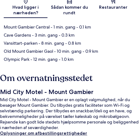
Kort
Hvad ligger i
Sådan kommer du
Restauranter
nærheden?
rundt
Mount Gambier Central
- 1 min. gang
- 0.1 km
Cave Gardens
- 3 min. gang
- 0.3 km
Vansittart-parken
- 8 min. gang
- 0.8 km
Old Mount Gambier Gaol
- 10 min. gang
- 0.9 km
Olympic Park
- 12 min. gang
- 1.0 km
Om overnatningsstedet
Mid City Motel - Mount Gambier
Mid City Motel - Mount Gambier er en oplagt valgmulighed, når du
besøger Mount Gambier. Du tilbydes gratis faciliteter som Wi-Fi og
selvstændig parkering. Der tilbydes en snackbar/deli og en have, og
bekvemmeligheder på værelset tæller køleskab og mikrobølgeovn.
Rejsende kan godt lide stedets hjælpsomme personale og beliggenhed
i nærheden af seværdigheder.
Oplysninger om afbestillingsrettigheder