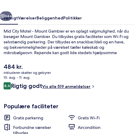
Mount
Gambier
rige
Næste
34+
Oversigt
Værelser
Beliggenhed
Politikker
Mid City Motel - Mount Gambier er en oplagt valgmulighed, når du
besøger Mount Gambier. Du tilbydes gratis faciliteter som Wi-Fi og
selvstændig parkering. Der tilbydes en snackbar/deli og en have,
og bekvemmeligheder på værelset tæller køleskab og
mikrobølgeovn. Rejsende kan godt lide stedets hjælpsomme
personale og beliggenhed i nærheden af seværdigheder.
Den
484 kr.
nuværende
inkluderer skatter og gebyrer
pris
10. aug. - 11. aug.
Opholdsområde
er
Anmeldelser
Rigtig godt
8,4
Vis alle 519 anmeldelser
484 kr.
8,4 ud af 10.
Populære faciliteter
Gratis parkering
Gratis Wi-Fi
Forbundne værelser
Aircondition
tilbydes