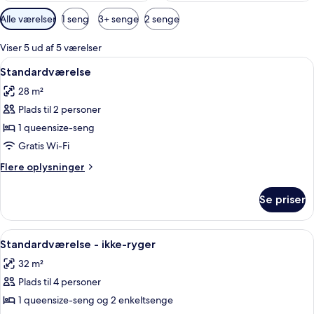
Tilgængelige
Alle værelser
1 seng
3+ senge
2 senge
filtre
for
Viser 5 ud af 5 værelser
værelser
Indlæs
En pænt redt seng med et dynebetræk 
10
Standardværelse
alle
28 m²
billeder
Plads til 2 personer
af
Standardværelse
1 queensize-seng
Gratis Wi-Fi
Flere
Flere oplysninger
oplysninger
om
Se priser
Standardværelse
Indlæs
En pænt redt seng med et dynebetræk 
12
Standardværelse - ikke-ryger
alle
32 m²
billeder
Plads til 4 personer
af
Standardværelse
1 queensize-seng og 2 enkeltsenge