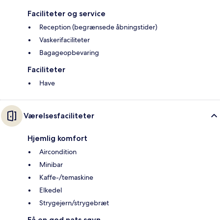
Faciliteter og service
Reception (begrænsede åbningstider)
Vaskerifaciliteter
Bagageopbevaring
Faciliteter
Have
Værelsesfaciliteter
Hjemlig komfort
Aircondition
Minibar
Kaffe-/temaskine
Elkedel
Strygejern/strygebræt
Få en god nats søvn