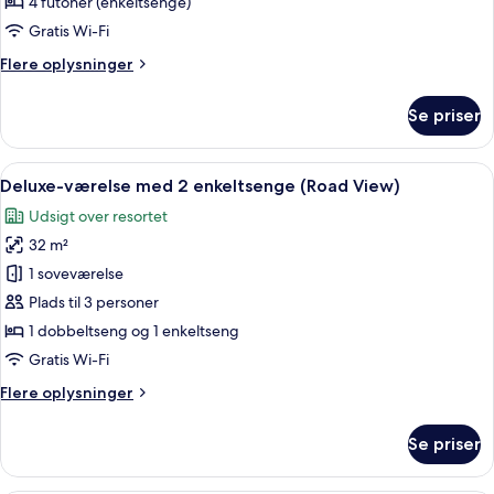
værelse
4 futoner (enkeltsenge)
(Ondol,
Gratis Wi-Fi
Road
Flere
Flere oplysninger
view)
oplysninger
om
Se priser
Traditionelt
værelse
(Ondol,
Indlæs
Et moderne hotelværelse med en stor s
4
Road
Deluxe-værelse med 2 enkeltsenge (Road View)
alle
view)
Udsigt over resortet
billeder
32 m²
af
Deluxe-
1 soveværelse
værelse
Plads til 3 personer
med
1 dobbeltseng og 1 enkeltseng
2
Gratis Wi-Fi
enkeltsenge
Flere
Flere oplysninger
(Road
oplysninger
View)
om
Se priser
Deluxe-
værelse
med