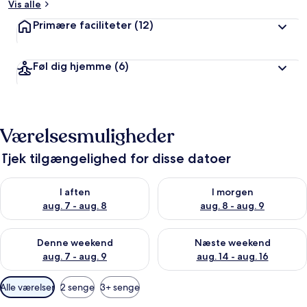
Vis alle
Primære faciliteter
(12)
Føl dig hjemme
(6)
Værelsesmuligheder
Tjek tilgængelighed for disse datoer
Tjek tilgængelighed for i aften aug. 7 - aug. 8
Tjek tilgængelighed for i morg
I aften
I morgen
aug. 7 - aug. 8
aug. 8 - aug. 9
Tjek tilgængelighed for denne weekend aug. 7 - aug. 9
Tjek tilgængelighed for næste
Denne weekend
Næste weekend
aug. 7 - aug. 9
aug. 14 - aug. 16
Tilgængelige
Alle værelser
2 senge
3+ senge
filtre