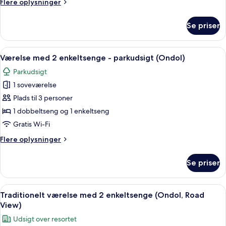
Flere
Flere oplysninger
enkeltsenge
oplysninger
-
om
Se priser
Deluxe-
bjergudsigt
værelse
(Sky)
med
Indlæs
Et hotelværelse med et træskrivebord, 
5
2
Værelse med 2 enkeltsenge - parkudsigt (Ondol)
alle
enkeltsenge
Parkudsigt
-
billeder
bjergudsigt
1 soveværelse
af
(Sky)
Værelse
Plads til 3 personer
med
1 dobbeltseng og 1 enkeltseng
2
Gratis Wi-Fi
enkeltsenge
Flere
Flere oplysninger
-
oplysninger
parkudsigt
om
Se priser
Værelse
(Ondol)
med
2
Indlæs
Allergivenligt sengetøj, pengeskab på 
4
enkeltsenge
Traditionelt værelse med 2 enkeltsenge (Ondol, Road
alle
-
View)
parkudsigt
billeder
Udsigt over resortet
(Ondol)
af