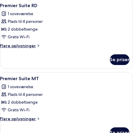
Indlæs
Et hotelværelse med to senge, en stol, 
4
Premier Suite RD
alle
1 soveværelse
billeder
Plads til 4 personer
af
Premier
2 dobbeltsenge
Suite
Gratis Wi-Fi
RD
Flere
Flere oplysninger
oplysninger
om
Se priser
Premier
Suite
RD
Indlæs
Et moderne hotelværelse med to senge, 
3
Premier Suite MT
alle
1 soveværelse
billeder
Plads til 4 personer
af
Premier
2 dobbeltsenge
Suite
Gratis Wi-Fi
MT
Flere
Flere oplysninger
oplysninger
om
Se priser