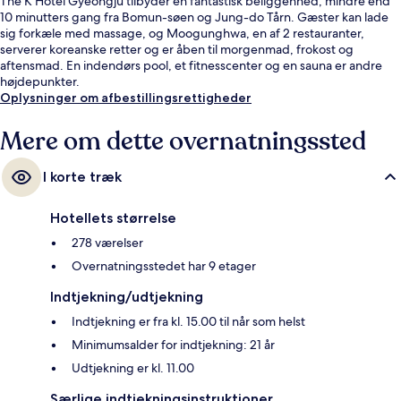
The K Hotel Gyeongju tilbyder en fantastisk beliggenhed, mindre end
10 minutters gang fra Bomun-søen og Jung-do Tårn. Gæster kan lade
sig forkæle med massage, og Moogunghwa, en af 2 restauranter,
serverer koreanske retter og er åben til morgenmad, frokost og
aftensmad. En indendørs pool, et fitnesscenter og en sauna er andre
højdepunkter.
Oplysninger om afbestillingsrettigheder
Mere om dette overnatningssted
I korte træk
Hotellets størrelse
278 værelser
Overnatningsstedet har 9 etager
Indtjekning/udtjekning
Indtjekning er fra kl. 15.00 til når som helst
Minimumsalder for indtjekning: 21 år
Udtjekning er kl. 11.00
Særlige indtjekningsinstruktioner