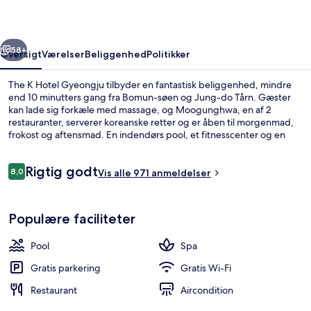
rige
Næste
58+
Oversigt
Værelser
Beliggenhed
Politikker
The K Hotel Gyeongju tilbyder en fantastisk beliggenhed, mindre
end 10 minutters gang fra Bomun-søen og Jung-do Tårn. Gæster
kan lade sig forkæle med massage, og Moogunghwa, en af 2
restauranter, serverer koreanske retter og er åben til morgenmad,
frokost og aftensmad. En indendørs pool, et fitnesscenter og en
sauna er andre højdepunkter.
Anmeldelser
Rigtig godt
8,0
Vis alle 971 anmeldelser
8,0 ud af 10.
Varme kilder
Populære faciliteter
Pool
Spa
Gratis parkering
Gratis Wi-Fi
Restaurant
Aircondition