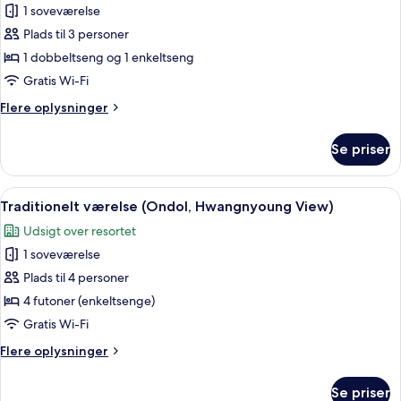
1 soveværelse
Traditionelt
Plads til 3 personer
værelse
med
1 dobbeltseng og 1 enkeltseng
2
Gratis Wi-Fi
enkeltsenge
Flere
Flere oplysninger
(Ondol,
oplysninger
Road
om
Se priser
Traditionelt
View)
værelse
med
Indlæs
Et værelse med et stort vindue, et skr
2
2
Traditionelt værelse (Ondol, Hwangnyoung View)
alle
enkeltsenge
Udsigt over resortet
(Ondol,
billeder
Road
1 soveværelse
af
View)
Traditionelt
Plads til 4 personer
værelse
4 futoner (enkeltsenge)
(Ondol,
Gratis Wi-Fi
Hwangnyoung
Flere
Flere oplysninger
View)
oplysninger
om
Se priser
Traditionelt