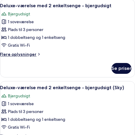
Indlæs
Et moderne hotelværelse med en stor s
5
2
Deluxe-værelse med 2 enkeltsenge - bjergudsigt
alle
enkeltsenge
Bjergudsigt
(Road
billeder
View)
1 soveværelse
af
Deluxe-
Plads til 3 personer
værelse
1 dobbeltseng og 1 enkeltseng
med
Gratis Wi-Fi
2
Flere
Flere oplysninger
enkeltsenge
oplysninger
-
om
Se priser
Deluxe-
bjergudsigt
værelse
med
Indlæs
Et hotelværelse med to senge, et træh
6
2
Deluxe-værelse med 2 enkeltsenge - bjergudsigt (Sky)
alle
enkeltsenge
Bjergudsigt
-
billeder
bjergudsigt
1 soveværelse
af
Deluxe-
Plads til 3 personer
værelse
1 dobbeltseng og 1 enkeltseng
med
Gratis Wi-Fi
2