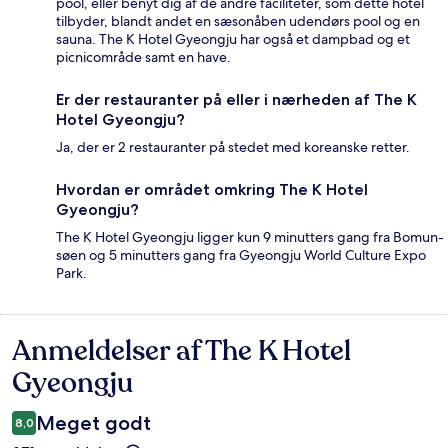
pool, eller benyt dig af de andre faciliteter, som dette hotel
tilbyder, blandt andet en sæsonåben udendørs pool og en
sauna. The K Hotel Gyeongju har også et dampbad og et
picnicområde samt en have.
Er der restauranter på eller i nærheden af The K
Hotel Gyeongju?
Ja, der er 2 restauranter på stedet med koreanske retter.
Hvordan er området omkring The K Hotel
Gyeongju?
The K Hotel Gyeongju ligger kun 9 minutters gang fra Bomun-
søen og 5 minutters gang fra Gyeongju World Culture Expo
Park.
Anmeldelser af The K Hotel
Anmeldelser
Gyeongju
Meget godt
8,0