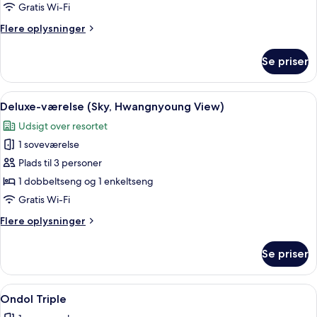
med
Gratis Wi-Fi
2
Flere
Flere oplysninger
enkeltsenge
oplysninger
(Hwnagnyoung
om
Se priser
Deluxe-
View)
værelse
med
Indlæs
Et hotelværelse med to senge, et træh
3
2
Deluxe-værelse (Sky, Hwangnyoung View)
alle
enkeltsenge
Udsigt over resortet
(Hwnagnyoung
billeder
View)
1 soveværelse
af
Deluxe-
Plads til 3 personer
værelse
1 dobbeltseng og 1 enkeltseng
(Sky,
Gratis Wi-Fi
Hwangnyoung
Flere
Flere oplysninger
View)
oplysninger
om
Se priser
Deluxe-
værelse
(Sky,
Indlæs
Et hotelværelse med to senge, et stort
1
Hwangnyoung
Ondol Triple
alle
View)