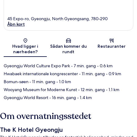
45 Expo-ro, Gyeongju, North Gyeongsang, 780-290
Åbn kort
Kort
Hvad ligger i
Sådan kommer du
Restauranter
nærheden?
rundt
Gyeongju World Culture Expo Park
- 7 min. gang
- 0.6 km
Hwabaek internationale kongrescenter
- 11 min. gang
- 0.9 km
Bomun-søen
- 11 min. gang
- 1.0 km
Wooyang Museum for Moderne Kunst
- 12 min. gang
- 1.1 km
Gyeongju World Resort
- 16 min. gang
- 1.4 km
Om overnatningsstedet
The K Hotel Gyeongju