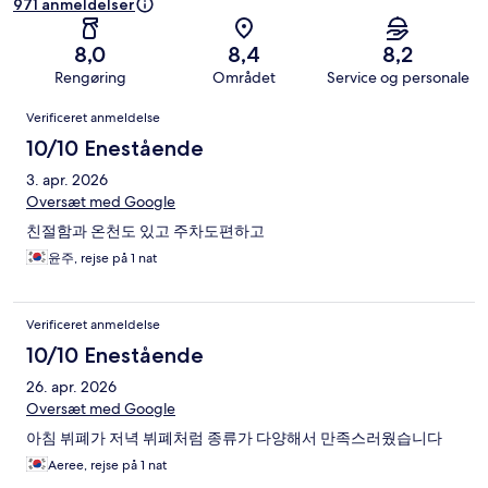
971 anmeldelser
8,0
8,4
8,2
Rengøring
Området
Service og personale
Anmeldelser
Verificeret anmeldelse
10/10 Enestående
3. apr. 2026
Oversæt med Google
친절함과 온천도 있고 주차도편하고
윤주, rejse på 1 nat
Verificeret anmeldelse
10/10 Enestående
26. apr. 2026
Oversæt med Google
아침 뷔폐가 저녁 뷔폐처럼 종류가 다양해서 만족스러웠습니다
Aeree, rejse på 1 nat