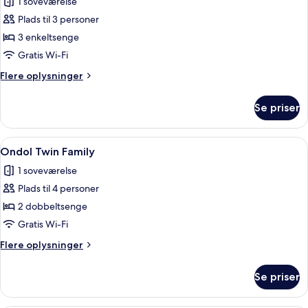
1 soveværelse
billeder
Plads til 3 personer
af
Ondol
3 enkeltsenge
Triple
Gratis Wi-Fi
Flere
Flere oplysninger
oplysninger
om
Se priser
Ondol
Triple
Indlæs
Et hotelværelse med to senge, en træ
1
Ondol Twin Family
alle
1 soveværelse
billeder
Plads til 4 personer
af
Ondol
2 dobbeltsenge
Twin
Gratis Wi-Fi
Family
Flere
Flere oplysninger
oplysninger
om
Se priser
Ondol
Twin
Family