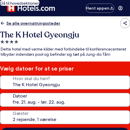
Gå til hovedsektionen
Hent appen
Se alle overnatningssteder
The K Hotel Gyeongju
4.0-
stjernet
Dette hotel med varme kilder med forbindelse til konferencecenteret
overnatningssted
tilbyder indendørs pool og befinder sig tæt på Jung-do Tårn
Vælg datoer for at se priser
Hvor skal du hen?
Datoer
Gæster