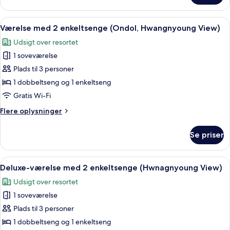
værelse
(Ondol,
Indlæs
Allergivenligt sengetøj, pengeskab på 
3
Hwangnyoung
Værelse med 2 enkeltsenge (Ondol, Hwangnyoung View)
alle
View)
Udsigt over resortet
billeder
1 soveværelse
af
Værelse
Plads til 3 personer
med
1 dobbeltseng og 1 enkeltseng
2
Gratis Wi-Fi
enkeltsenge
Flere
Flere oplysninger
(Ondol,
oplysninger
Hwangnyoung
om
Se priser
Værelse
View)
med
2
Indlæs
Et moderne hotelværelse med en stor s
4
enkeltsenge
Deluxe-værelse med 2 enkeltsenge (Hwnagnyoung View)
alle
(Ondol,
Udsigt over resortet
Hwangnyoung
billeder
View)
1 soveværelse
af
Deluxe-
Plads til 3 personer
værelse
1 dobbeltseng og 1 enkeltseng