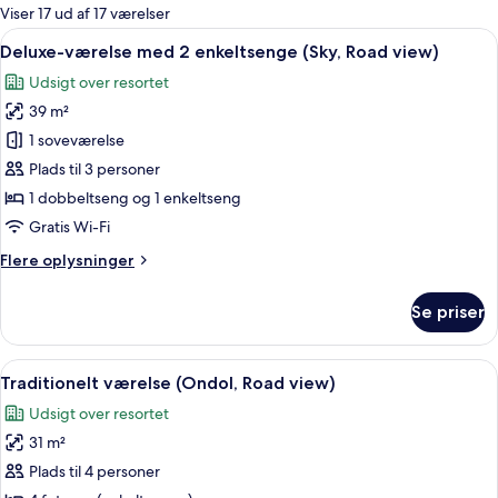
for
Viser 17 ud af 17 værelser
værelser
Indlæs
Et hotelværelse med to senge, et træh
4
Deluxe-værelse med 2 enkeltsenge (Sky, Road view)
alle
Udsigt over resortet
billeder
39 m²
af
Deluxe-
1 soveværelse
værelse
Plads til 3 personer
med
1 dobbeltseng og 1 enkeltseng
2
Gratis Wi-Fi
enkeltsenge
Flere
Flere oplysninger
(Sky,
oplysninger
Road
om
Se priser
view)
Deluxe-
værelse
med
Indlæs
Et værelse med et stort vindue, et skr
5
2
Traditionelt værelse (Ondol, Road view)
alle
enkeltsenge
Udsigt over resortet
(Sky,
billeder
Road
31 m²
af
view)
Traditionelt
Plads til 4 personer