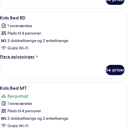
Premier
Suite
MT
Indlæs
Et moderne soveværelse med køjeseng,
3
Kids Bed RD
alle
1 soveværelse
billeder
Plads til 4 personer
af
Kids
2 dobbeltsenge og 2 enkeltsenge
Bed
Gratis Wi-Fi
RD
Flere
Flere oplysninger
oplysninger
om
Se priser
Kids
Bed
RD
Indlæs
Et moderne soveværelse med en seng, 
2
Kids Bed MT
alle
Bjergudsigt
billeder
1 soveværelse
af
Kids
Plads til 4 personer
Bed
2 dobbeltsenge og 2 enkeltsenge
MT
Gratis Wi-Fi