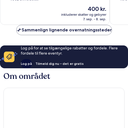
af
af
Prisen
400 kr.
10,
10,
er
Godt,
Fantasti
inkluderer skatter og gebyrer
400 kr.
7. sep. - 8. sep.
1.002
1.018
anmeldelser
anmelde
Sammenlign lignende overnatningssteder
Log på for at se tilgængelige rabatter og fordele. Flere
fordele til flere eventyr.
Log på
Tilmeld dig nu – det er gratis
Om området