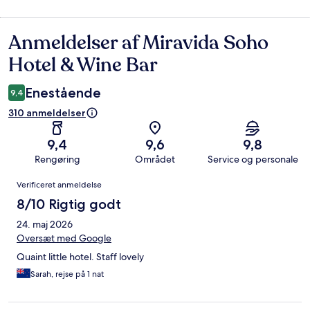
Anmeldelser af Miravida Soho
Anmeldelser
Hotel & Wine Bar
Enestående
9,4
310 anmeldelser
9,4
9,6
9,8
Rengøring
Området
Service og personale
Anmeldelser
Verificeret anmeldelse
8/10 Rigtig godt
24. maj 2026
Oversæt med Google
Quaint little hotel. Staff lovely
Sarah, rejse på 1 nat