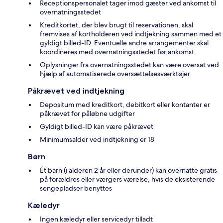
Receptionspersonalet tager imod gæster ved ankomst til
overnatningsstedet
Kreditkortet, der blev brugt til reservationen, skal
fremvises af kortholderen ved indtjekning sammen med et
gyldigt billed-ID. Eventuelle andre arrangementer skal
koordineres med overnatningsstedet før ankomst.
Oplysninger fra overnatningsstedet kan være oversat ved
hjælp af automatiserede oversættelsesværktøjer
Påkrævet ved indtjekning
Depositum med kreditkort, debitkort eller kontanter er
påkrævet for påløbne udgifter
Gyldigt billed-ID kan være påkrævet
Minimumsalder ved indtjekning er 18
Børn
Ét barn (i alderen 2 år eller derunder) kan overnatte gratis
på forældres eller værgers værelse, hvis de eksisterende
sengepladser benyttes
Kæledyr
Ingen kæledyr eller servicedyr tilladt