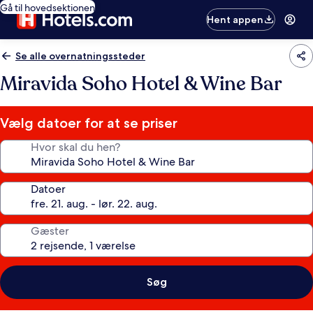
Gå til hovedsektionen
Hent appen
Se alle overnatningssteder
Miravida Soho Hotel & Wine Bar
Vælg datoer for at se priser
Hvor skal du hen?
Datoer
Gæster
Søg