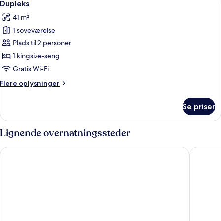
10
Dupleks
alle
41 m²
billeder
1 soveværelse
af
Dupleks
Plads til 2 personer
1 kingsize-seng
Gratis Wi-Fi
Flere
Flere oplysninger
oplysninger
om
Se priser
Dupleks
Lignende overnatningssteder
CasaSur Bellini
Mine Hot