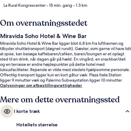
La Rural Kongrescenter
- 15 min. gang
- 1.3 km
Om overnatningsstedet
Miravida Soho Hotel & Wine Bar
Miravida Soho Hotel & Wine Bar ligger blot 6,8 km fra lufthavnen og
tilbyder shuttletransport (døgnet rundt). Gæster, som gerne vil have lidt
at spise, kan besøge kaffebaren/caféen, baren/loungen er et oplagt
sted til en drink, når dagen går på hæld. En vingård, en snackbar/deli
og en terrasse er andre højdepunkter på dette hotel med
luksusfaciliteter. Rejsende er vilde med stedets hjælpsomme personale.
Offentlig transport ligger kun en kort gåtur væk: Plaza Italia Station
ligger 9 minutter væk og Palermo Subwaystation ligger 10 minutter
derfra.
Oplysninger om afbestillingsrettigheder
Mere om dette overnatningssted
I korte træk
Hotellets størrelse