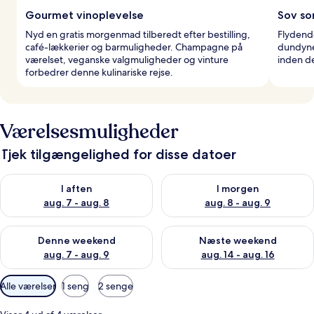
Gourmet vinoplevelse
Sov so
Nyd en gratis morgenmad tilberedt efter bestilling,
Flydend
café-lækkerier og barmuligheder. Champagne på
dundyne
værelset, veganske valgmuligheder og vinture
inden d
forbedrer denne kulinariske rejse.
Værelsesmuligheder
Tjek tilgængelighed for disse datoer
Tjek tilgængelighed for i aften aug. 7 - aug. 8
Tjek tilgængelighed for i morg
I aften
I morgen
aug. 7 - aug. 8
aug. 8 - aug. 9
Tjek tilgængelighed for denne weekend aug. 7 - aug. 9
Tjek tilgængelighed for næste
Denne weekend
Næste weekend
aug. 7 - aug. 9
aug. 14 - aug. 16
Tilgængelige
Alle værelser
1 seng
2 senge
filtre
for