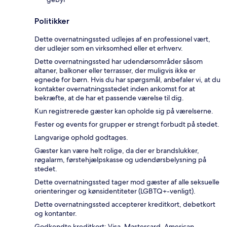
Politikker
Dette overnatningssted udlejes af en professionel vært,
der udlejer som en virksomhed eller et erhverv.
Dette overnatningssted har udendørsområder såsom
altaner, balkoner eller terrasser, der muligvis ikke er
egnede for børn. Hvis du har spørgsmål, anbefaler vi, at du
kontakter overnatningsstedet inden ankomst for at
bekræfte, at de har et passende værelse til dig.
Kun registrerede gæster kan opholde sig på værelserne.
Fester og events for grupper er strengt forbudt på stedet.
Langvarige ophold godtages.
Gæster kan være helt rolige, da der er brandslukker,
røgalarm, førstehjælpskasse og udendørsbelysning på
stedet.
Dette overnatningssted tager mod gæster af alle seksuelle
orienteringer og kønsidentiteter (LGBTQ+-venligt).
Dette overnatningssted accepterer kreditkort, debetkort
og kontanter.
Godkendte kreditkort: Visa, Mastercard, American