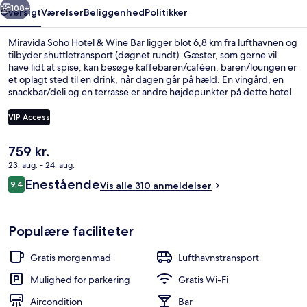
108+
Oversigt
Værelser
Beliggenhed
Politikker
Miravida Soho Hotel & Wine Bar ligger blot 6,8 km fra lufthavnen og
tilbyder shuttletransport (døgnet rundt). Gæster, som gerne vil
have lidt at spise, kan besøge kaffebaren/caféen, baren/loungen er
et oplagt sted til en drink, når dagen går på hæld. En vingård, en
snackbar/deli og en terrasse er andre højdepunkter på dette hotel
med luksusfaciliteter. Rejsende er vilde med stedets hjælpsomme
personale. Offentlig transport ligger kun en kort gåtur væk: Plaza
VIP Access
Italia Station ligger 9 minutter væk og Palermo Subwaystation ligger
10 minutter derfra.
Den
759 kr.
Overnatningsstedets facade – aften/n
nuværende
23. aug. - 24. aug.
pris
Anmeldelser
Enestående
9,4
er
Vis alle 310 anmeldelser
9,4 ud af 10.
759 kr.
Populære faciliteter
Gratis morgenmad
Lufthavnstransport
Mulighed for parkering
Gratis Wi-Fi
Aircondition
Bar