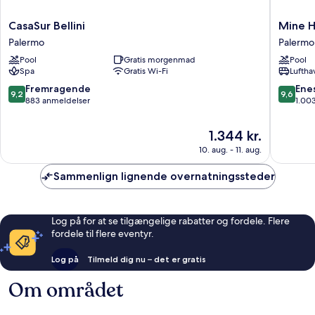
CasaSur
Mine
CasaSur Bellini
Mine H
Bellini
Hotel
Palermo
Palermo
Palermo
Boutiqu
Pool
Gratis morgenmad
Pool
Palermo
Spa
Gratis Wi-Fi
Luftha
9.2
9.6
Fremragende
Ene
9,2
9,6
ud
ud
883 anmeldelser
1.00
af
af
10,
10,
Prisen
1.344 kr.
Fremragende,
Eneståe
er
10. aug. - 11. aug.
883
1.003
1.344 kr.
anmeldelser
anmelde
Sammenlign lignende overnatningssteder
Log på for at se tilgængelige rabatter og fordele. Flere
fordele til flere eventyr.
Log på
Tilmeld dig nu – det er gratis
Om området