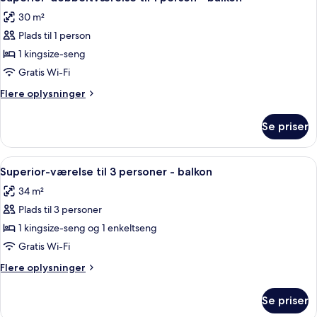
alle
30 m²
billeder
Plads til 1 person
af
Superior-
1 kingsize-seng
dobbeltværelse
Gratis Wi-Fi
til
Flere
Flere oplysninger
1
oplysninger
person
om
Se priser
Superior-
-
dobbeltværelse
balkon
til
Indlæs
Et moderne hotelværelse med en stor se
6
1
Superior-værelse til 3 personer - balkon
alle
person
34 m²
-
billeder
balkon
Plads til 3 personer
af
Superior-
1 kingsize-seng og 1 enkeltseng
værelse
Gratis Wi-Fi
til
Flere
Flere oplysninger
3
oplysninger
personer
om
Se priser
Superior-
-