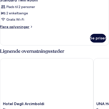
Standard Twin Room
Plads til 2 personer
2 enkeltsenge
Gratis Wi-Fi
Flere
Flere oplysninger
oplysninger
om
Se priser
Standard
Twin
Room
Lignende overnatningssteder
Hotel Degli Arcimboldi
UNA Hote
Hotel
UNA
Hotel Degli Arcimboldi
UNA Ho
Degli
Hotels