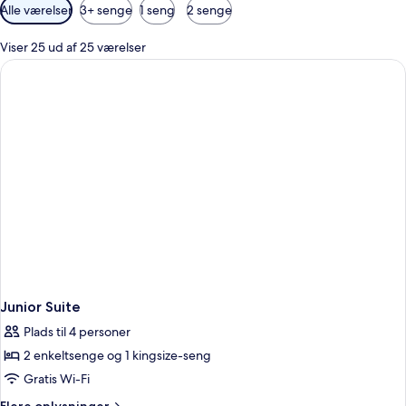
Tilgængelige
Alle værelser
3+ senge
1 seng
2 senge
filtre
for
Viser 25 ud af 25 værelser
værelser
Junior Suite
Plads til 4 personer
2 enkeltsenge og 1 kingsize-seng
Gratis Wi-Fi
Flere