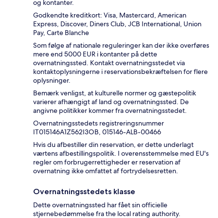
og kontanter.
Godkendte kreditkort: Visa, Mastercard, American
Express, Discover, Diners Club, JCB International, Union
Pay, Carte Blanche
Som følge af nationale reguleringer kan der ikke overføres
mere end 5000 EUR i kontanter på dette
overnatningssted. Kontakt overnatningsstedet via
kontaktoplysningerne i reservationsbekræftelsen for flere
oplysninger.
Bemærk venligst, at kulturelle normer og gæstepolitik
varierer afhængigt af land og overnatningssted. De
angivne politikker kommer fra overnatningsstedet.
Overnatningsstedets registreringsnummer
IT015146A1Z562I3OB, 015146-ALB-00466
Hvis du afbestiller din reservation, er dette underlagt
værtens afbestillingspolitik. I overensstemmelse med EU's
regler om forbrugerrettigheder er reservation af
overnatning ikke omfattet af fortrydelsesretten.
Overnatningsstedets klasse
Dette overnatningssted har fået sin officielle
stjernebedømmelse fra the local rating authority.