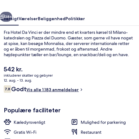
rige
Næste
38+
Oversigt
Værelser
Beliggenhed
Politikker
Fra Hotel Da Vinci er der mindre end et kvarters kørsel til Milano-
katedralen og Piazza del Duomo. Gæster, som gerne vil have noget
at spise, kan besøge Monnalisa, der serverer internationale retter
og er åben til morgenmad, frokost og aftensmad. Andre
højdepunkter tæller en bar/lounge, en snackbar/deli og en have.
Stedets hjælpsomme personale og beliggenhed får rigtig gode
bedømmelser fra rejsende. Overnatningsstedet ligger kun en kort
Den
542 kr.
gåtur fra offentlig transport: Milano Bruzzano Station er kun få skridt
nuværende
inkluderer skatter og gebyrer
væk.
pris
12. aug. - 13. aug.
Lounge
er
Anmeldelser
Godt
7,8
Vis alle 1.183 anmeldelser
542 kr.
7,8 ud af 10.
Populære faciliteter
Kæledyrsvenligt
Mulighed for parkering
Gratis Wi-Fi
Restaurant