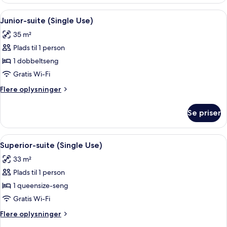
værelse
balkon
til
Indlæs
Et moderne hotelværelse med en stor s
6
3
Junior-suite (Single Use)
alle
personer
35 m²
-
billeder
balkon
Plads til 1 person
af
Junior-
1 dobbeltseng
suite
Gratis Wi-Fi
(Single
Flere
Flere oplysninger
Use)
oplysninger
om
Se priser
Junior-
suite
(Single
Indlæs
Et moderne hotelværelse med et glasbor
7
Use)
Superior-suite (Single Use)
alle
33 m²
billeder
Plads til 1 person
af
Superior-
1 queensize-seng
suite
Gratis Wi-Fi
(Single
Flere
Flere oplysninger
Use)
oplysninger