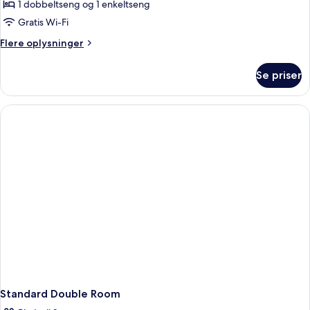
Junior-
1 dobbeltseng og 1 enkeltseng
suite
Gratis Wi-Fi
(Triple)
Flere
Flere oplysninger
oplysninger
om
Se priser
Junior-
suite
(Triple)
Standard Double Room