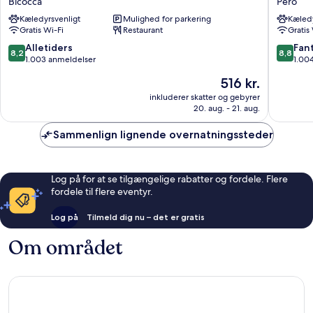
Bicocca
Pero
Arcimboldi
Expo
Kæledyrsvenligt
Mulighed for parkering
Kæledy
Bicocca
Fiera
Gratis Wi-Fi
Restaurant
Gratis
Milano
Pero
8.2
8.8
Alletiders
Fant
8,2
8,8
ud
ud
1.003 anmeldelser
1.00
af
af
Prisen
516 kr.
10,
10,
er
Alletiders,
Fantasti
inkluderer skatter og gebyrer
516 kr.
20. aug. - 21. aug.
1.003
1.004
anmeldelser
anmelde
Sammenlign lignende overnatningssteder
Log på for at se tilgængelige rabatter og fordele. Flere
fordele til flere eventyr.
Log på
Tilmeld dig nu – det er gratis
Om området