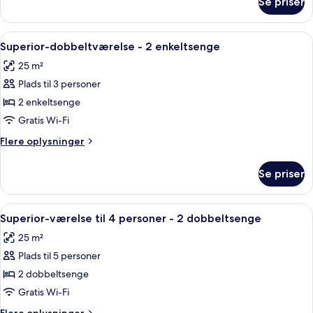
Se priser
Standard-
dobbeltværelse
-
Indlæs
Et hotelværelse med to senge, et skriv
6
2
Superior-dobbeltværelse - 2 enkeltsenge
alle
enkeltsenge
25 m²
billeder
Plads til 3 personer
af
Superior-
2 enkeltsenge
dobbeltværelse
Gratis Wi-Fi
-
Flere
Flere oplysninger
2
oplysninger
enkeltsenge
om
Se priser
Superior-
dobbeltværelse
-
Indlæs
Et moderne hotelværelse med to senge
6
2
Superior-værelse til 4 personer - 2 dobbeltsenge
alle
enkeltsenge
25 m²
billeder
Plads til 5 personer
af
Superior-
2 dobbeltsenge
værelse
Gratis Wi-Fi
til
Flere