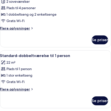
2 soveværelser
af
Junior-
Plads til 4 personer
suite
1 dobbeltseng og 2 enkeltsenge
(Quadruple)
Gratis Wi-Fi
Flere
Flere oplysninger
oplysninger
om
Se priser
Junior-
suite
(Quadruple)
Indlæs
Et moderne hotelværelse med en stor 
5
Standard-dobbeltværelse til 1 person
alle
22 m²
billeder
Plads til 1 person
af
Standard-
1 stor enkeltseng
dobbeltværelse
Gratis Wi-Fi
til
Flere
Flere oplysninger
1
oplysninger
person
om
Se priser
Standard-
dobbeltværelse