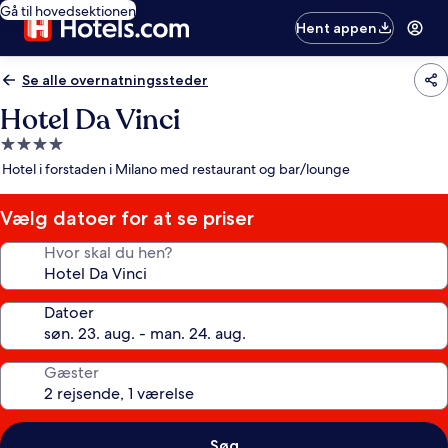
Gå til hovedsektionen
Hent appen
Se alle overnatningssteder
Hotel Da Vinci
4.0-
stjernet
Hotel i forstaden i Milano med restaurant og bar/lounge
overnatningssted
Vælg datoer for at se priser
Hvor skal du hen?
Datoer
Gæster
Søg