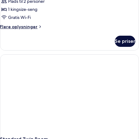
Plads til 2 personer
1 kingsize-seng
Gratis Wi-Fi
Flere
Flere oplysninger
oplysninger
om
Se priser
Standard
Double
Room