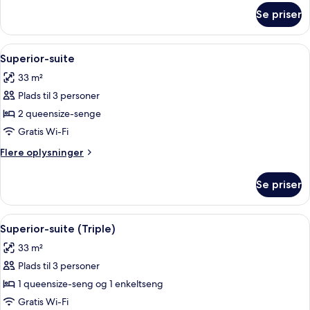
om
Se priser
Superior-
suite
(Single
Indlæs
Et moderne hotelværelse med et glasbor
9
Use)
Superior-suite
alle
33 m²
billeder
Plads til 3 personer
af
Superior-
2 queensize-senge
suite
Gratis Wi-Fi
Flere
Flere oplysninger
oplysninger
om
Se priser
Superior-
suite
Indlæs
Et moderne hotelværelse med et glasbor
8
Superior-suite (Triple)
alle
33 m²
billeder
Plads til 3 personer
af
Superior-
1 queensize-seng og 1 enkeltseng
suite
Gratis Wi-Fi