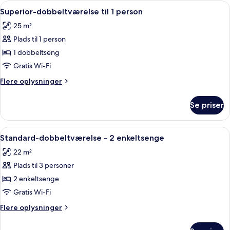
til
Indlæs
Et moderne hotelværelse med en stor se
4
1
Superior-dobbeltværelse til 1 person
alle
person
25 m²
billeder
Plads til 1 person
af
Superior-
1 dobbeltseng
dobbeltværelse
Gratis Wi-Fi
til
Flere
Flere oplysninger
1
oplysninger
person
om
Se priser
Superior-
dobbeltværelse
til
Indlæs
Et hotelværelse med to senge, et skr
4
1
Standard-dobbeltværelse - 2 enkeltsenge
alle
person
22 m²
billeder
Plads til 3 personer
af
Standard-
2 enkeltsenge
dobbeltværelse
Gratis Wi-Fi
-
Flere
Flere oplysninger
2
oplysninger
enkeltsenge
om