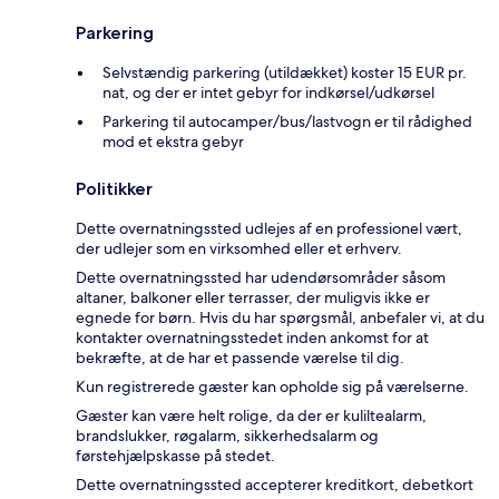
Parkering
Selvstændig parkering (utildækket) koster 15 EUR pr.
nat, og der er intet gebyr for indkørsel/udkørsel
Parkering til autocamper/bus/lastvogn er til rådighed
mod et ekstra gebyr
Politikker
Dette overnatningssted udlejes af en professionel vært,
der udlejer som en virksomhed eller et erhverv.
Dette overnatningssted har udendørsområder såsom
altaner, balkoner eller terrasser, der muligvis ikke er
egnede for børn. Hvis du har spørgsmål, anbefaler vi, at du
kontakter overnatningsstedet inden ankomst for at
bekræfte, at de har et passende værelse til dig.
Kun registrerede gæster kan opholde sig på værelserne.
Gæster kan være helt rolige, da der er kuliltealarm,
brandslukker, røgalarm, sikkerhedsalarm og
førstehjælpskasse på stedet.
Dette overnatningssted accepterer kreditkort, debetkort